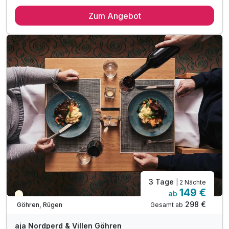
2 Übernachtungen
Zum Angebot
2 x reichhaltiges Frühstück vom Buffet
1 x Abendessen im Rahmen der Halbpension
1 Überraschung aus unserem Brauhaus im Zimmer
inkl. Nutzung des 1200m² Wellnessbereiches
inkl. Nutzung von Sauna, Dampfbad & Eisgrotte
inkl. Bademantel & Slipper
inkl. Nutzung W-Lan
3 Tage
| 2 Nächte
149 €
ab
Teilweise ausgelastet
298 €
Gesamt ab
Göhren, Rügen
aja Nordperd & Villen Göhren