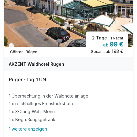
2 Tage
| 1 Nacht
99 €
ab
Nur noch bis September
198 €
Gesamt ab
Göhren, Rügen
AKZENT Waldhotel Rügen
Rügen-Tag 1 ÜN
1 Übernachtung in der Waldhotelanlage
1 x reichhaltiges Frühstücksbuffet
1 x 3-Gang-Wahl-Menü
1 x Begrüßungsgetränk
1 weitere anzeigen
Alle Inklusivleistungen
5 enthalten