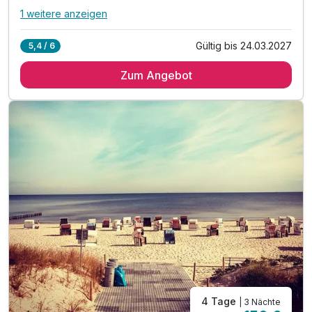
1 weitere anzeigen
Alle Inklusivleistungen
5 enthalten
Gültig bis 24.03.2027
5,4 / 6
3 Übernachtungen
Zum Angebot
3 x reichhaltiges Frühstücksbuffet
inkl. Nutzung von Pool & Sauna
inkl. W-Lan Nutzung
inkl. Parkplatz am Hotel
4 Tage
| 3 Nächte