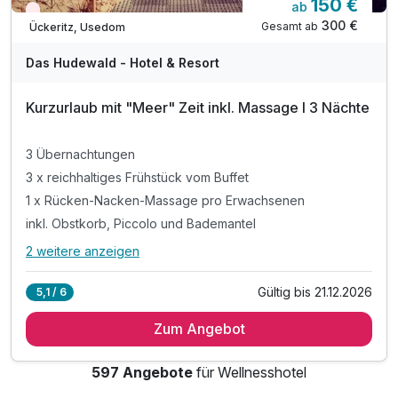
150 €
ab
Wieder frei ab September
300 €
Gesamt ab
Ückeritz, Usedom
Das Hudewald - Hotel & Resort
Kurzurlaub mit "Meer" Zeit inkl. Massage I 3 Nächte
3 Übernachtungen
3 x reichhaltiges Frühstück vom Buffet
1 x Rücken-Nacken-Massage pro Erwachsenen
inkl. Obstkorb, Piccolo und Bademantel
2 weitere anzeigen
Alle Inklusivleistungen
6 enthalten
Gültig bis 21.12.2026
5,1 / 6
3 Übernachtungen
Zum Angebot
3 x reichhaltiges Frühstück vom Buffet
1 x Rücken-Nacken-Massage pro Erwachsenen
597 Angebote
für Wellnesshotel
inkl. Obstkorb, Piccolo und Bademantel