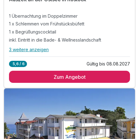
1 Übernachtung im Doppelzimmer
1 x Schlemmen vom Frühstücksbüfett
1 x Begrüßungscocktail
inkl. Eintritt in die Bade- & Wellnesslandschaft
3 weitere anzeigen
Alle Inklusivleistungen
7 enthalten
Gültig bis 08.08.2027
5,6 / 6
1 Übernachtung im Doppelzimmer
Zum Angebot
1 x Schlemmen vom Frühstücksbüfett
1 x Begrüßungscocktail
inkl. Eintritt in die Bade- & Wellnesslandschaft
inkl. Nutzung W-LAN
inkl. Parkplatz am Hotel
Saunabenutzung