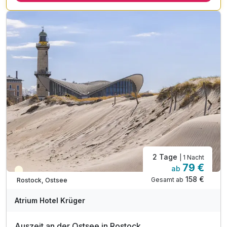
2 x Dinnerbuffet
1 x Hafenrundfahrt in Hamburg
1 x Begrüßungsgetränk
2 Tage
| 1 Nacht
79 €
ab
Teilweise ausgelastet
158 €
Gesamt ab
Rostock, Ostsee
Atrium Hotel Krüger
Auszeit an der Ostsee in Rostock