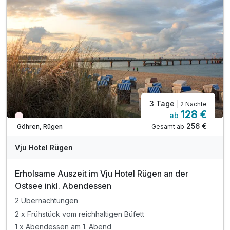
inkl. W-LAN im gesamten Haus
3 Tage
| 2 Nächte
128 €
ab
Wieder frei ab September
256 €
Gesamt ab
Göhren, Rügen
Vju Hotel Rügen
Erholsame Auszeit im Vju Hotel Rügen an der
Ostsee inkl. Abendessen
2 Übernachtungen
2 x Frühstück vom reichhaltigen Büfett
1 x Abendessen am 1. Abend