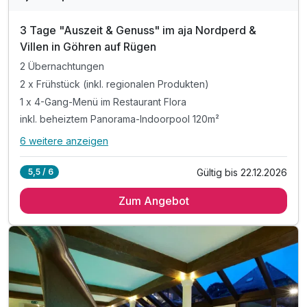
3 Tage "Auszeit & Genuss" im aja Nordperd &
Villen in Göhren auf Rügen
2 Übernachtungen
2 x Frühstück (inkl. regionalen Produkten)
1 x 4-Gang-Menü im Restaurant Flora
inkl. beheiztem Panorama-Indoorpool 120m²
6 weitere anzeigen
Alle Inklusivleistungen
10 enthalten
Gültig bis 22.12.2026
5,5 / 6
2 Übernachtungen
Zum Angebot
2 x Frühstück (inkl. regionalen Produkten)
1 x 4-Gang-Menü im Restaurant Flora
inkl. beheiztem Panorama-Indoorpool 120m²
inkl. Nutzung des 1000 m² großen Spa
inkl. Gegenstromanlage und Massagedüsen
inkl. Nutzung Fasssauna mit Fenster & Ostseeblick