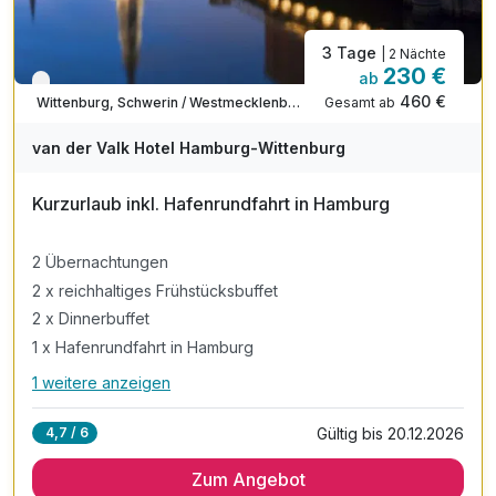
3 Tage
| 2 Nächte
230 €
ab
Verfügbar bis Dezember
460 €
Gesamt ab
Wittenburg, Schwerin / Westmecklenburg
van der Valk Hotel Hamburg-Wittenburg
Kurzurlaub inkl. Hafenrundfahrt in Hamburg
2 Übernachtungen
2 x reichhaltiges Frühstücksbuffet
2 x Dinnerbuffet
1 x Hafenrundfahrt in Hamburg
1 weitere anzeigen
Alle Inklusivleistungen
5 enthalten
Gültig bis 20.12.2026
4,7 / 6
2 Übernachtungen
Zum Angebot
2 x reichhaltiges Frühstücksbuffet