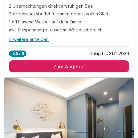
2 Übernachtungen direkt am ruhigen See
2 x Frühstücksbuffet für einen genussvollen Start
1 x 1 Flasche Wasser auf dem Zimmer
inkl. Entspannung in unserem Wellnessbereich
4 weitere anzeigen
Alle Inklusivleistungen
8 enthalten
Gültig bis 31.12.2026
5,5 / 6
2 Übernachtungen direkt am ruhigen See
Zum Angebot
2 x Frühstücksbuffet für einen genussvollen Start
1 x 1 Flasche Wasser auf dem Zimmer
inkl. Entspannung in unserem Wellnessbereich
inkl. kuscheliger Leih-Bademantel & Saunatuch
inkl. Fitnessraum für Ihr Workout
inkl. Kaffee- & Teestation auf dem Zimmer
inkl. WLAN