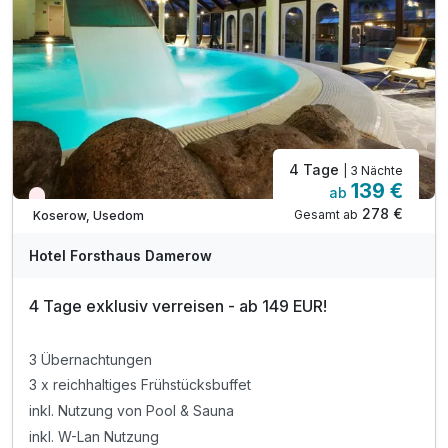
inkl. Nutzung Finnische Sauna & Außenterrasse
inkl. Dampfbad, Erlebnisduschen, Kneippfußbäder
inkl. tgl. alkoholfreie Getränke aus der Minibar
4 Tage
| 3 Nächte
139 €
ab
Wieder frei ab Oktober
278 €
Gesamt ab
Koserow, Usedom
Hotel Forsthaus Damerow
4 Tage exklusiv verreisen - ab 149 EUR!
3 Übernachtungen
3 x reichhaltiges Frühstücksbuffet
inkl. Nutzung von Pool & Sauna
inkl. W-Lan Nutzung