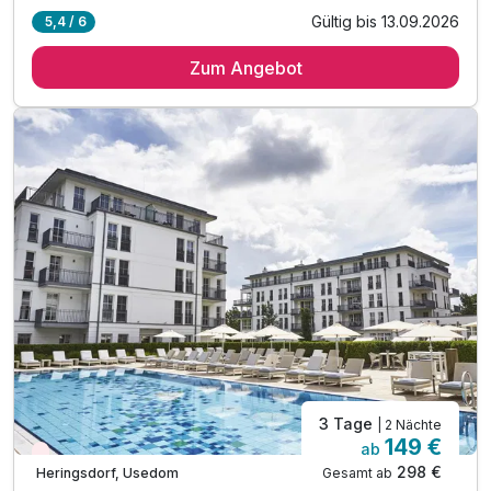
Gültig bis 13.09.2026
5,4 / 6
1 Übernachtung in der Waldhotelanlage
Zum Angebot
1 x reichhaltiges Frühstücksbuffet
1 x 3-Gang-Wahl-Menü
1 x Begrüßungsgetränk
inkl. WLAN Nutzung
3 Tage
| 2 Nächte
149 €
ab
Wieder frei ab September
298 €
Gesamt ab
Heringsdorf, Usedom
A