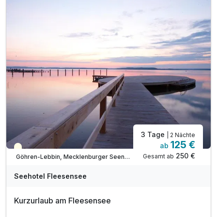
inkl. Eintritt in den Wellnessbereich
mit 2 Trockensaunen, Dampfsauna & Schwimmbad
sowie der außergewöhnlichen Seesauna
inkl. Bademantel & Saunatuch
inkl. Nutzung des kleinen Fitnessbereiches
inkl. Nutzung W-Lan
inkl. Parkplatz
3 Tage
| 2 Nächte
125 €
ab
Teilweise ausgelastet
250 €
Gesamt ab
Göhren-Lebbin, Mecklenburger Seenplatte
A
WAR
Seehotel Fleesensee
D
202
Kurzurlaub am Fleesensee
6