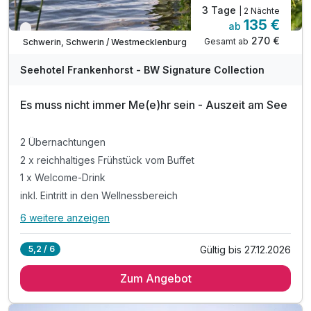
3 Tage
| 2 Nächte
135 €
ab
Verfügbar bis Dezember
270 €
Gesamt ab
Schwerin, Schwerin / Westmecklenburg
A
WAR
Seehotel Frankenhorst - BW Signature Collection
D
202
Es muss nicht immer Me(e)hr sein - Auszeit am See
5
2 Übernachtungen
2 x reichhaltiges Frühstück vom Buffet
1 x Welcome-Drink
inkl. Eintritt in den Wellnessbereich
6 weitere anzeigen
Alle Inklusivleistungen
10 enthalten
Gültig bis 27.12.2026
5,2 / 6
2 Übernachtungen
Zum Angebot
2 x reichhaltiges Frühstück vom Buffet
1 x Welcome-Drink