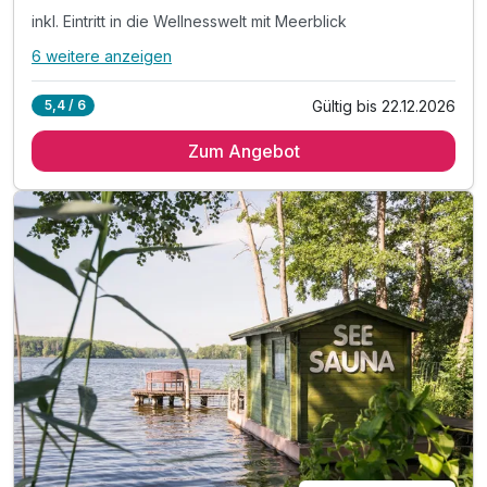
inkl. Eintritt in die Wellnesswelt mit Meerblick
6 weitere anzeigen
Alle Inklusivleistungen
10 enthalten
Gültig bis 22.12.2026
5,4 / 6
2 Übernachtungen
Zum Angebot
2 x Frühstück vom reichhaltigen Büfett
1 x Abendessen am 1. Abend
inkl. Eintritt in die Wellnesswelt mit Meerblick
inkl. Pool mit Gegenstromanlage, Schwalldusche
inkl. Sprudelliege, Massagedüsen & Saunalandschaft
inkl. Leihbademantel für Ihren Aufenthalt
inkl. 1 Flasche Wasser auf dem Zimmer
inkl. Nutzung des Fitnessbereiches & Yogaraum
inkl. Nutzung W-Lan