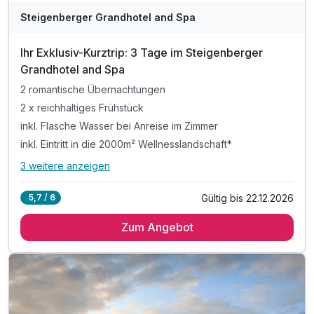
WAR
Steigenberger Grandhotel and Spa
D
202
Ihr Exklusiv-Kurztrip: 3 Tage im Steigenberger
5
Grandhotel and Spa
2 romantische Übernachtungen
2 x reichhaltiges Frühstück
inkl. Flasche Wasser bei Anreise im Zimmer
inkl. Eintritt in die 2000m² Wellnesslandschaft*
3 weitere anzeigen
Alle Inklusivleistungen
7 enthalten
Gültig bis 22.12.2026
5,7 / 6
2 romantische Übernachtungen
Zum Angebot
2 x reichhaltiges Frühstück
inkl. Flasche Wasser bei Anreise im Zimmer
inkl. Eintritt in die 2000m² Wellnesslandschaft*
inkl. leihweise Bademantel und Badeschuhe
inkl. Kinderanimationsprogramm im Kids Club