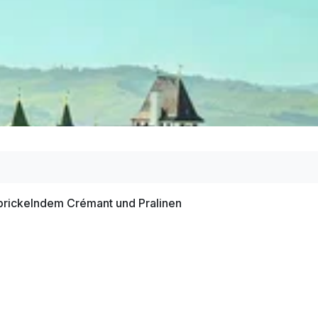
Zimmer
nthaltes
ltes
ür verschiedene Einrichtungen nötig
 prickelndem Crémant und Pralinen