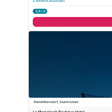
Alle Inklusivleistungen
7 enthalten
5,6 / 6
1 Übernachtung im romantischen Schlosszimmer
1 x Good-Morning-Sunshine Frühstück
1 x Demi-Flasche Crémant aus Luxembourg
inkl. feine Pralinen auf dem Zimmer
inkl. Entspannung im stilvollen Wellnessbereich
inkl. Nutzung Schwimmbad, Whirlpool & Dampf
inkl. Nutzung verschiedener Saunen und Fitnes
Viele Termine frei
Kleinblittersdorf, Saarbrücken
Le Marrakech Boutique Hotel