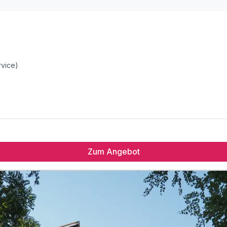
rvice)
Zum Angebot
rvice)
nd aus 1 Bademantel, Saunatuch und 1x Badeslipper)
-Restaurant (in Badekleidung zu besuchen)