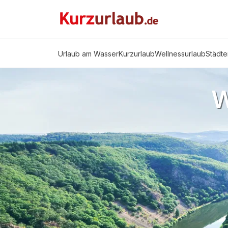
Urlaub am Wasser
Kurzurlaub
Wellnessurlaub
Städte
W