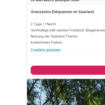
Grenzenlos Entspannen im Saarland
2 Tage / 1 Nacht
reichhaltige kalt-warmes Frühstück (Etagerense
Nutzung der Saarland Therme
kostenfreies Parken
3 weitere anzeigen
Alle Inklusivleistungen
7 enthalten
2 Tage / 1 Nacht
reichhaltige kalt-warmes Frühstück (Etagerense
Nutzung der Saarland Therme
kostenfreies Parken
Mineralwasser und Flasche Cremant im Zimmer
Wäschepaket für Ihren Thermenbesuch, bestehe
1 Hauptgang und 1 Getränk in unserem Thermen