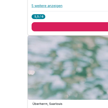
5 weitere anzeigen
Alle Inklusivleistungen
9 enthalten
5,5 / 6
1 Übernachtung
1 x reichhaltiges regionales Frühstückbuffet
1 x 4-Gang-Schlemmer-Menü
1 x Willkommensdrink
inkl. Nutzung von Hallenbad und Saunawelt auf
2500m² im Vitalis-Bäderzentrum
inkl. Leihbademäntel & Badeslipper
inkl. Parkplatz
inkl. WLAN-Nutzung
Verfügbar bis Dezember
Überherrn, Saarlouis