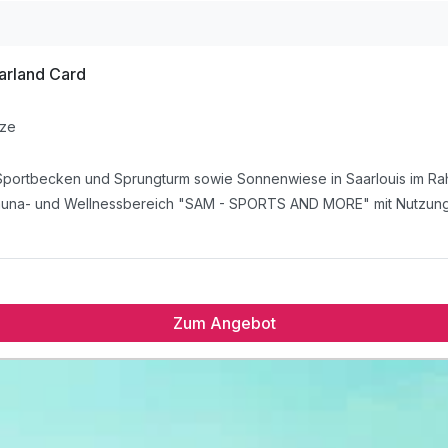
arland Card
nze
nze
Zum Angebot
 mit Sportbecken und Sprungturm sowie Sonnenwiese in Saarlouis im
n Sauna- und Wellnessbereich "SAM - SPORTS AND MORE" mit Nutzung
owie 100 tollen Ausflugzielen in der Region