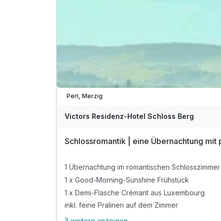
tägliche Kaffee- und Teezubereitung auf dem 
1x Flasche Wasser bei Anreise auf dem Zimmer
Parkplatz-Nutzung während des gesamten Aufe
Verfügbar bis Dezember
WLAN-Nutzung während des gesamten Aufentha
*ggf. ist eine Vorabreservierung des Eintritts f
Perl, Merzig
Victors Residenz-Hotel Schloss Berg
Schlossromantik | eine Übernachtung mit
1 Übernachtung im romantischen Schlosszimmer
1 x Good-Morning-Sunshine Frühstück
1 x Demi-Flasche Crémant aus Luxembourg
inkl. feine Pralinen auf dem Zimmer
3 weitere anzeigen