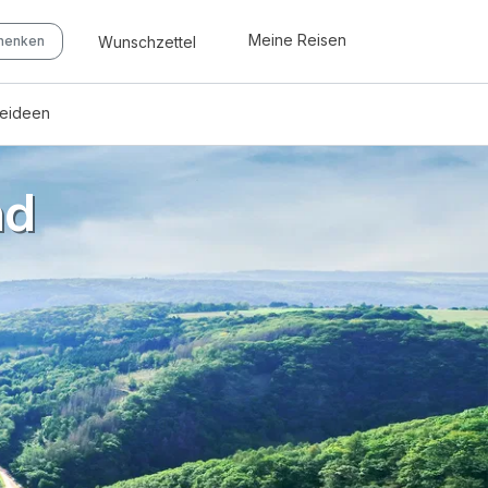
Meine Reisen
Wunschzettel
chenken
seideen
nd