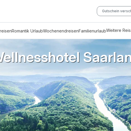
Gutschein vers
Weitere Rei
reisen
Romantik Urlaub
Wochenendreisen
Familienurlaub
ellnesshotel Saarla