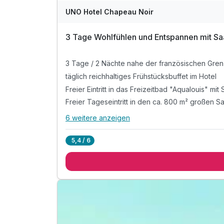
UNO Hotel Chapeau Noir
3 Tage Wohlfühlen und Entspannen mit Sa
3 Tage / 2 Nächte nahe der französischen Gre
täglich reichhaltiges Frühstücksbuffet im Hotel
6 weitere anzeigen
Alle Inklusivleistungen
10 enthalten
5,4 / 6
3 Tage / 2 Nächte nahe der französischen Gre
täglich reichhaltiges Frühstücksbuffet im Hotel
Freier Eintritt in das Freizeitbad "Aqualouis"
Öffnungszeiten
Freier Tageseintritt in den ca. 800 m² große
Card während der Öffnungszeiten
1x Saarland Card* zur Nutzung von Bus & Bahn s