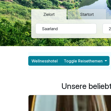
Zielort
Startort
Wellnesshotel
Toggle Reisethemen
Unsere belieb