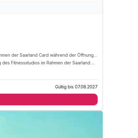
Freier Eintritt in das Freizeitbad "Aqualouis" mit Sportbecken und Sprungturm sowie Sonnenwiese in Saarlouis im Rahmen der Saarland Card während der Öffnungszeiten
Freier Tageseintritt in den ca. 800 m² großen Sauna- und Wellnessbereich "SAM - SPORTS AND MORE" mit Nutzung des Fitnessstudios im Rahmen der Saarland Card während der Öffnungszeiten
Gültig bis 07.08.2027
 Rahmen der Saarland Card während der
 des Fitnessstudios im Rahmen der Saarland