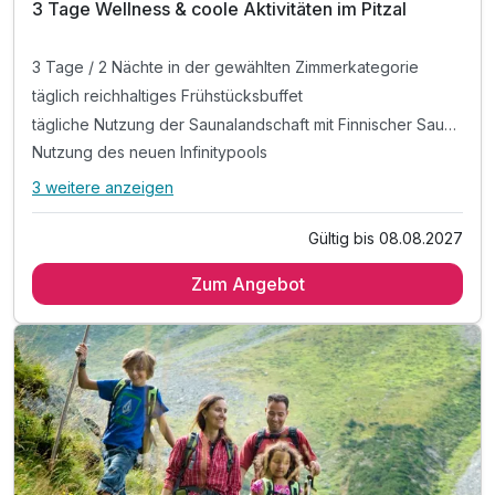
3 Tage Wellness & coole Aktivitäten im Pitzal
3 Tage / 2 Nächte in der gewählten Zimmerkategorie
täglich reichhaltiges Frühstücksbuffet
tägliche Nutzung der Saunalandschaft mit Finnischer Sauna, Dampfbad, Infrarot und Ruheraum
Nutzung des neuen Infinitypools
3 weitere anzeigen
Alle Inklusivleistungen
7 enthalten
Gültig bis 08.08.2027
3 Tage / 2 Nächte in der gewählten Zimmerkategorie
Zum Angebot
täglich reichhaltiges Frühstücksbuffet
tägliche Nutzung der Saunalandschaft mit Finnischer
Sauna, Dampfbad, Infrarot und Ruheraum
Nutzung des neuen Infinitypools
WLAN-Nutzung
Parkplatznutzung während des gesamten Aufenthaltes
ACHTUNG: Erwerb der Pitztal Sommerkarte für 15 € pro
Person pro Nacht obligatorisch (vom 2.7.26 bis 18.10.26, zu