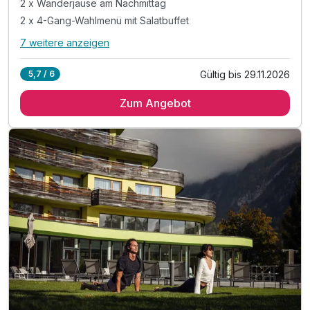
2 x Wanderjause am Nachmittag
2 x 4-Gang-Wahlmenü mit Salatbuffet
7 weitere anzeigen
Alle Inklusivleistungen
11 enthalten
Gültig bis 29.11.2026
5,7 / 6
2 Übernachtungen im komfortablen Hotelzimmer
Zum Angebot
2 x Genießer Frühstück vom Buffet
2 x Wanderjause am Nachmittag
2 x 4-Gang-Wahlmenü mit Salatbuffet
1 x Flasche Prosecco am Zimmer
1 x Classic Massage pro Person (Dauer 25 Minuten)*
inkl. Nutzung des 3.200m² großem PURE|ALPIN|SPA
inkl. Innen-Pool, Saunen & Dampfbäder
inkl. Schneedusche, Eisregengang & Eisbrunnen
inkl. Badetasche mit Bademäntel & Slipper
inkl. W-LAN Nutzung & Parkplatz