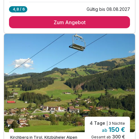
Gültig bis 08.08.2027
4,8 / 6
3 Tage / 2 Übernachtungen
Zum Angebot
täglich All Inclusive
Summercard (jede Menge kostenloses Urlaubsvergnügen)
Ermäßigter Eintritt im Quellalpin Hallenbad
Nutzung des Sport- und Unterhaltungsprogramms
Parkplatznutzung während des gesamten Aufenthaltes
WLAN-Nutzung
4 Tage
| 3 Nächte
150 €
ab
Wieder frei ab November
300 €
Gesamt ab
Kirchberg in Tirol, Kitzbüheler Alpen