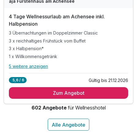
aja Fürstenhaus am Achensee
4 Tage Wellnessurlaub am Achensee inkl.
Halbpension
3 Übernachtungen im Doppelzimmer Classic
3 x reichhaltiges Frühstück vom Buffet
3 x Halbpension*
1 x Willkommensgetränk
5 weitere anzeigen
Alle Inklusivleistungen
9 enthalten
Gültig bis 21.12.2026
5,6 / 6
3 Übernachtungen im Doppelzimmer Classic
Zum Angebot
3 x reichhaltiges Frühstück vom Buffet
3 x Halbpension*
602 Angebote
für Wellnesshotel
1 x Willkommensgetränk
inkl. Nutzung der Pool- und Saunalandschaft
inkl. Indoor- und Outdoor Aktivitätenprogramm
inkl. Bademantel, Badeschuhe & Wellnesstasche