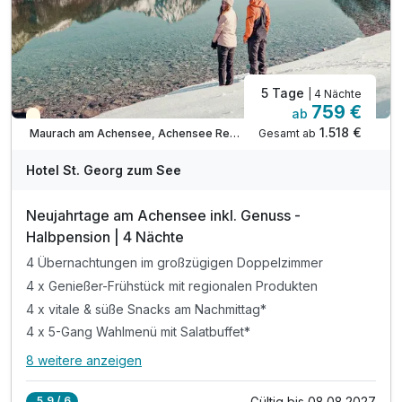
5 Tage
| 4 Nächte
759 €
ab
Saisonal verfügbar
1.518 €
Gesamt ab
Maurach am Achensee, Achensee Region
Hotel St. Georg zum See
Neujahrtage am Achensee inkl. Genuss -
Halbpension | 4 Nächte
4 Übernachtungen im großzügigen Doppelzimmer
4 x Genießer-Frühstück mit regionalen Produkten
4 x vitale & süße Snacks am Nachmittag*
4 x 5-Gang Wahlmenü mit Salatbuffet*
8 weitere anzeigen
Alle Inklusivleistungen
12 enthalten
Gültig bis 08.08.2027
5,9 / 6