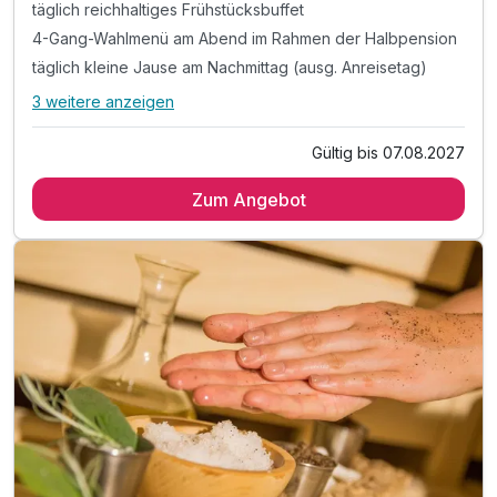
täglich reichhaltiges Frühstücksbuffet
4-Gang-Wahlmenü am Abend im Rahmen der Halbpension
täglich kleine Jause am Nachmittag (ausg. Anreisetag)
3 weitere anzeigen
Alle Inklusivleistungen
7 enthalten
Gültig bis 07.08.2027
2 Tage / 1 Übernachtung
Zum Angebot
täglich reichhaltiges Frühstücksbuffet
4-Gang-Wahlmenü am Abend im Rahmen der Halbpension
täglich kleine Jause am Nachmittag (ausg. Anreisetag)
tägliche Nutzung des großzügigen 3000qm
Wellnessbereichs inkl. Pools, Sauna, Dampfbad &
Whirlpool
Parkplatznutzung während des gesamten Aufenthaltes
kostenfreies WLAN