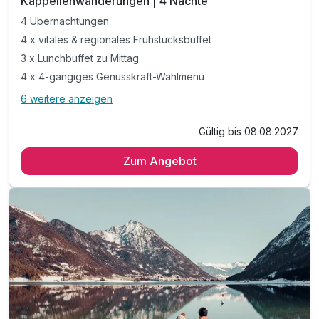
Kappellenwanderungen | 4 Nächte
4 Übernachtungen
4 x vitales & regionales Frühstücksbuffet
3 x Lunchbuffet zu Mittag
4 x 4-gängiges Genusskraft-Wahlmenü
6 weitere anzeigen
Alle Inklusivleistungen
10 enthalten
Gültig bis 08.08.2027
4 Übernachtungen
Zum Angebot
4 x vitales & regionales Frühstücksbuffet
3 x Lunchbuffet zu Mittag
4 x 4-gängiges Genusskraft-Wahlmenü
1 x 25 Min Massagegutschein
inkl. Kapellenwanderungen (lt. Programm)
inkl. 1500m² großer Vitalbereich mit Hallenbad
inkl. Skiraum, Hotel direkt an der Loipe,..
Nutzung des Fitnessbereichs
Late Check-Out im Wellnessbereich bis 15:00 Uhr