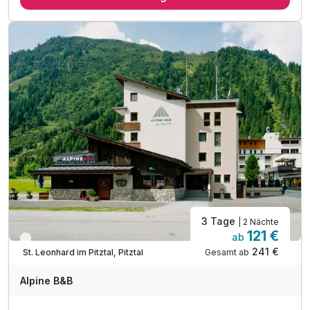
tägliche Nutzung des großzügigen Wellnessbereichs inkl.
Saunawelt
tägliche Nutzung des Fitnessbereichs mit Cardiobereich
Nutzung der hauseigenen Fahrräder
Gemütlicher Bademantel und Badetücher im Wellnesskorb
WLAN-Nutzung
3 Tage
| 2 Nächte
121 €
ab
Verfügbar bis November
241 €
Gesamt ab
St. Leonhard im Pitztal, Pitztal
Alpine B&B