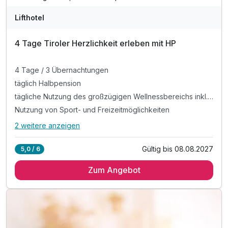
Lifthotel
4 Tage Tiroler Herzlichkeit erleben mit HP
4 Tage / 3 Übernachtungen
täglich Halbpension
tägliche Nutzung des großzügigen Wellnessbereichs inkl. Freibad, Dampfbad, Sauna, Infrarotkabine und Ruheraum
Nutzung von Sport- und Freizeitmöglichkeiten
2 weitere anzeigen
Alle Inklusivleistungen
6 enthalten
Gültig bis 08.08.2027
5,0 / 6
4 Tage / 3 Übernachtungen
Zum Angebot
täglich Halbpension
tägliche Nutzung des großzügigen Wellnessbereichs inkl.
Freibad, Dampfbad, Sauna, Infrarotkabine und Ruheraum
Nutzung von Sport- und Freizeitmöglichkeiten
Parkplatznutzung während des gesamten Aufenthaltes