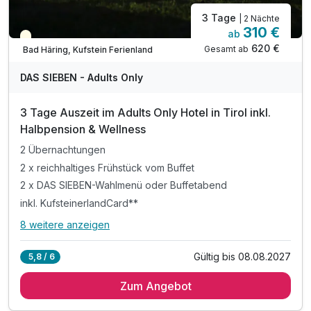
3 Tage
| 2 Nächte
310 €
ab
Teilweise ausgelastet
620 €
Gesamt ab
Bad Häring, Kufstein Ferienland
A
WAR
DAS SIEBEN - Adults Only
D
202
3 Tage Auszeit im Adults Only Hotel in Tirol inkl.
6
Halbpension & Wellness
2 Übernachtungen
2 x reichhaltiges Frühstück vom Buffet
2 x DAS SIEBEN-Wahlmenü oder Buffetabend
inkl. KufsteinerlandCard**
8 weitere anzeigen
Alle Inklusivleistungen
12 enthalten
Gültig bis 08.08.2027
5,8 / 6
2 Übernachtungen
Zum Angebot
2 x reichhaltiges Frühstück vom Buffet
2 x DAS SIEBEN-Wahlmenü oder Buffetabend