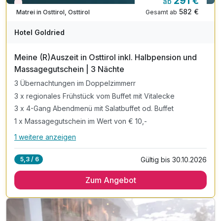
291 €
ab
Nur noch Restplätze
582 €
Gesamt ab
Matrei in Osttirol, Osttirol
A
WAR
Hotel Goldried
D
202
Meine (R)Auszeit in Osttirol inkl. Halbpension und
6
Massagegutschein | 3 Nächte
3 Übernachtungen im Doppelzimmerr
3 x regionales Frühstück vom Buffet mit Vitalecke
3 x 4-Gang Abendmenü mit Salatbuffet od. Buffet
1 x Massagegutschein im Wert von € 10,-
1 weitere anzeigen
Alle Inklusivleistungen
5 enthalten
Gültig bis 30.10.2026
5,3 / 6
3 Übernachtungen im Doppelzimmerr
Zum Angebot
3 x regionales Frühstück vom Buffet mit Vitalecke
3 x 4-Gang Abendmenü mit Salatbuffet od. Buffet
1 x Massagegutschein im Wert von € 10,-
inkl. Relaxen im Goldried SPA