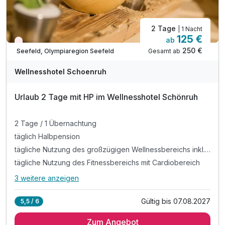
2 Tage
| 1 Nacht
125 €
ab
Wieder frei ab September
250 €
Gesamt ab
Seefeld, Olympiaregion Seefeld
Wellnesshotel Schoenruh
Urlaub 2 Tage mit HP im Wellnesshotel Schönruh
2 Tage / 1 Übernachtung
täglich Halbpension
tägliche Nutzung des großzügigen Wellnessbereichs inkl. Saunawelt
tägliche Nutzung des Fitnessbereichs mit Cardiobereich
3 weitere anzeigen
Alle Inklusivleistungen
7 enthalten
Gültig bis 07.08.2027
5,5 / 6
2 Tage / 1 Übernachtung
Zum Angebot
täglich Halbpension