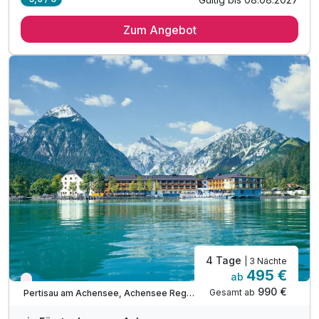
4 Übernachtungen im großzügigen Doppelzimmer
Zum Angebot
4 x Genießer-Frühstück mit regionalen Produkten
4 x vitale & süße Snacks am Nachmittag*
4 x 5-Gang Wahlmenü mit Salatbuffet*
inkl. Nutzung der St. Georg Vitalwelt mit Saunen
inkl. Indoor Pool & Infrarotkabine & Ruhezonen
inkl. Tee-Ecke mit erlesenen Tee's & Äpfeln
inkl. Nutzung der Achensee Regio Busse
inkl. Nutzung der Langlaufloipen in der Region
* außer am Sonntag - Küchenruhetag
1 Flasche Mineralwasser
Saunabenutzung
4 Tage
| 3 Nächte
495 €
ab
Wieder frei ab September
990 €
Gesamt ab
Pertisau am Achensee, Achensee Region