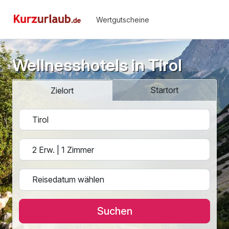
Wertgutscheine
Wellnesshotels in Tirol
Startort
Zielort
Suchen