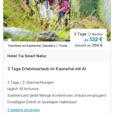
zahlen vor Ort).
3 Tage
| 2 Nächte
132 €
ab
Wieder frei ab September
264 €
Gesamt ab
Feichten im Kaunertal, Nauders / Tiroler Oberland / Kaunertal
Hotel Tia Smart Natur
3 Tage Erlebnisurlaub im Kaunertal mit AI
3 Tage / 2 Übernachtungen
täglich All Inclusive
Summercard (jede Menge kostenloses Urlaubsvergnügen)
Ermäßigter Eintritt im Quellalpin Hallenbad
3 weitere anzeigen
Alle Inklusivleistungen
7 enthalten