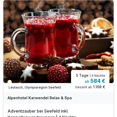
inkl. KufsteinerlandCard**
inkl. Nutzung der Sauna- & Badelandschaft*
inkl. Teilnahme am Aktiv- und Entspannungsprogramm
inkl. Nutzung des Fitnessstudios
inkl. Nutzung der Alpenluftionisationsraum
inkl. Badetasche mit Bademantel & Slipper
inkl. Erfrischungsinsel mit Knabbereien & Tee's
inkl. Tiefgaragenplatz & W-LAN Nutzung
Welcome Drink
5 Tage
| 4 Nächte
584 €
ab
Saisonal verfügbar
1.168 €
Gesamt ab
Leutasch, Olympiaregion Seefeld
Alpenhotel Karwendel Relax & Spa
Adventzauber bei Seefeld inkl.