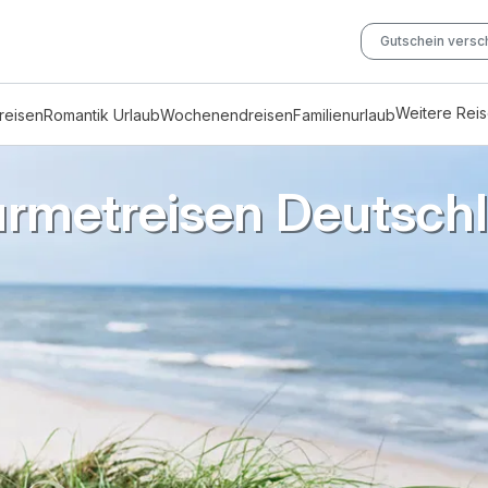
Gutschein vers
Weitere Rei
reisen
Romantik Urlaub
Wochenendreisen
Familienurlaub
rmetreisen Deutsch