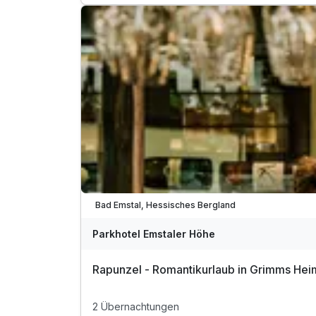
inkl. Parkplatz
inkl. W-LAN
Familienspaß o. Zeit zu zweit - Alles ist möglich!
Bad Emstal, Hessisches Bergland
Parkhotel Emstaler Höhe
Rapunzel - Romantikurlaub in Grimms Heim
2 Übernachtungen