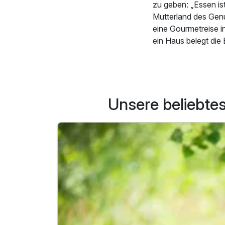
zu geben: „Essen ist
Mutterland des Genu
eine Gourmetreise i
ein Haus belegt die
die Spitzengastrono
vorne mit dabei in 
Restaurants verzei
Unsere beliebte
Bei der geographisc
allzu viel veränder
Bandbreite an Stern
der Feinschmeckerte
Berlin durchaus kuli