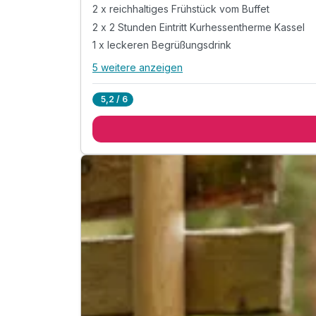
2 x reichhaltiges Frühstück vom Buffet
2 x 2 Stunden Eintritt Kurhessentherme Kassel
1 x leckeren Begrüßungsdrink
5 weitere anzeigen
Alle Inklusivleistungen
9 enthalten
5,2 / 6
2 Übernachtungen
2 x reichhaltiges Frühstück vom Buffet
2 x 2 Stunden Eintritt Kurhessentherme Kassel
1 x leckeren Begrüßungsdrink
inkl. Eintritt in mehr als 5 Freibäder
inkl. Nutzung SPA "Grimms Badehaus"
inkl. MeineCardPlus*
inkl. W-Lan Nutzung
inkl. Nutzung der Hotelparkplätze
Immer verfügbar
A
WAR