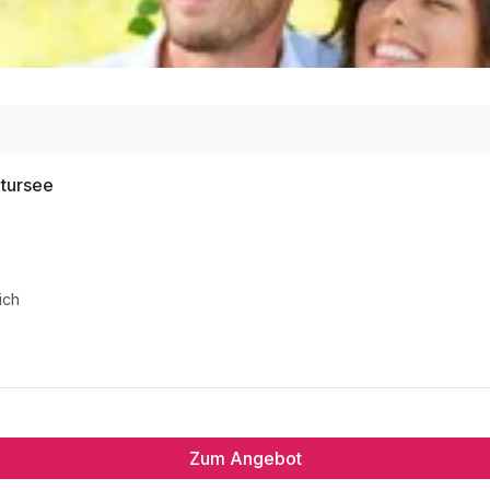
atursee
ich
Zum Angebot
ich