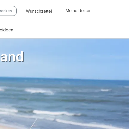
Meine Reisen
Wunschzettel
chenken
seideen
land