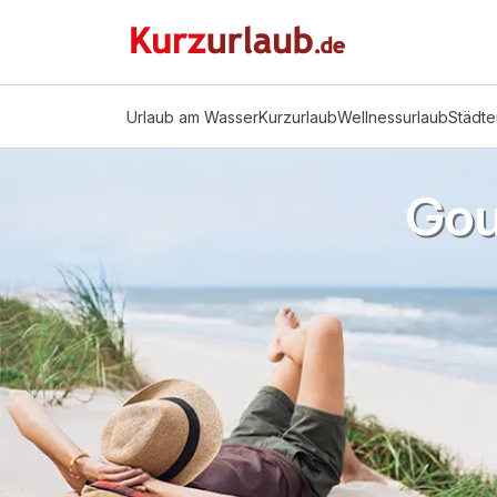
Urlaub am Wasser
Kurzurlaub
Wellnessurlaub
Städte
Gou