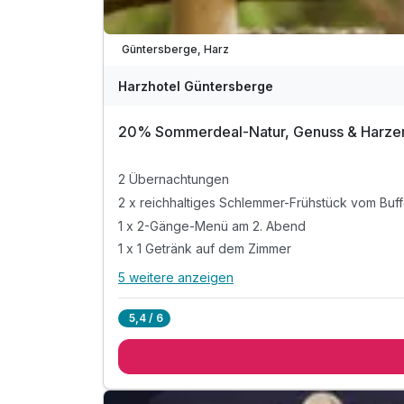
D
202
Güntersberge, Harz
5
Harzhotel Güntersberge
20% Sommerdeal-Natur, Genuss & Harzerle
2 Übernachtungen
2 x reichhaltiges Schlemmer-Frühstück vom Buff
1 x 2-Gänge-Menü am 2. Abend
1 x 1 Getränk auf dem Zimmer
5 weitere anzeigen
Alle Inklusivleistungen
9 enthalten
5,4 / 6
2 Übernachtungen
2 x reichhaltiges Schlemmer-Frühstück vom Buff
1 x 2-Gänge-Menü am 2. Abend
1 x 1 Getränk auf dem Zimmer