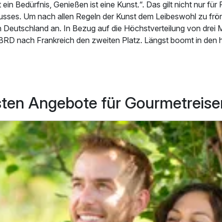
 ein Bedürfnis, Genießen ist eine Kunst.“. Das gilt nicht nur für 
sses. Um nach allen Regeln der Kunst dem Leibeswohl zu frön
n Deutschland an. In Bezug auf die Höchstverteilung von drei M
 BRD nach Frankreich den zweiten Platz. Längst boomt in den 
mie. Das zeigt auch der „Michelin“-Guide. Die Hauptstadt ist de
puncto Gourmetküche. Berlin kann inzwischen insgesamt mehr a
chnen.
sten Angebote für Gourmetreise
hen Verteilung der ausgezeichneten Lokale hat sich in Deutsch
t. Gourmetreisen in den Südwesten der Republik bieten immer no
erestaurants. Bayern und Baden-Württemberg liegen nach wie 
mpel vorn. Allerdings ziehen der Norden mit Sylt und Hamburg
narisch nach.