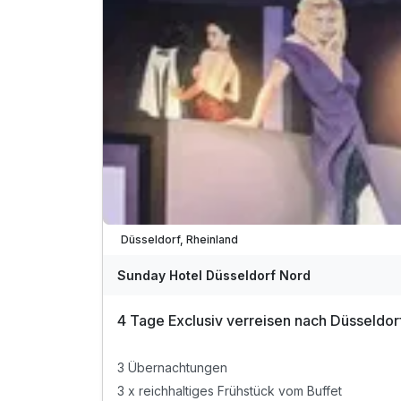
inkl. romantische Zeit in unserem Hotelkino
inkl. Fahrt mit d. Selketalbahn -Kurtaxenleistung
inkl. Entspannung in unserer Sauna
Nutzung des öffentl. Nahverkehrs im Harzkreis
inkl. W-LAN
Viele Termine frei
Düsseldorf, Rheinland
Sunday Hotel Düsseldorf Nord
4 Tage Exclusiv verreisen nach Düsseldor
3 Übernachtungen
3 x reichhaltiges Frühstück vom Buffet