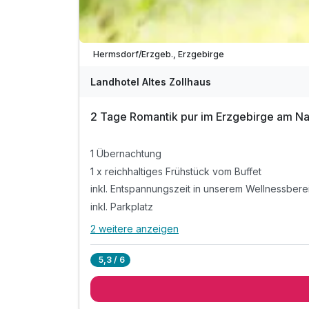
Hermsdorf/Erzgeb., Erzgebirge
Landhotel Altes Zollhaus
2 Tage Romantik pur im Erzgebirge am N
1 Übernachtung
1 x reichhaltiges Frühstück vom Buffet
inkl. Entspannungszeit in unserem Wellnessbere
inkl. Parkplatz
2 weitere anzeigen
Alle Inklusivleistungen
6 enthalten
5,3 / 6
1 Übernachtung
1 x reichhaltiges Frühstück vom Buffet
inkl. Entspannungszeit in unserem Wellnessbere