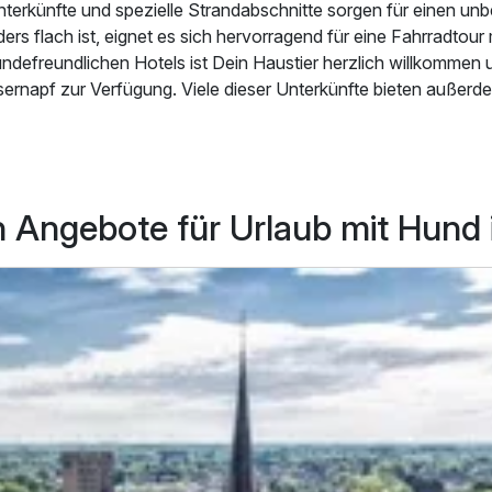
terkünfte und spezielle Strandabschnitte sorgen für einen un
rs flach ist, eignet es sich hervorragend für eine Fahrradtour 
hundefreundlichen Hotels ist Dein Haustier herzlich willkommen 
sernapf zur Verfügung. Viele dieser Unterkünfte bieten außerd
 in dem sich Dein Hund austoben kann. Dein neugieriger Vierbe
auf, was zahlreiche Nationalparks, Wälder und Spazierwege bei
en
gewährleisten. Ob erholsame Tage am Strand in Zeeland od
rch den Nationalpark De Hoge Veluwe in Gelderland – in Holla
n Angebote für Urlaub mit Hund 
eiten für Dich und Deinen Hund.