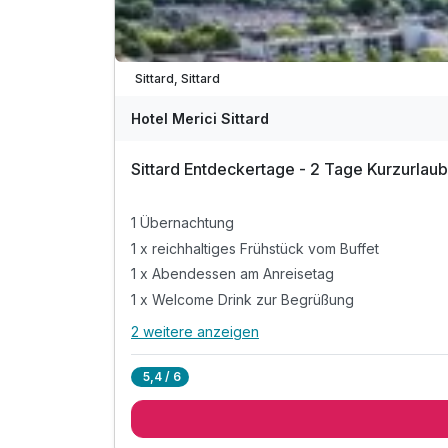
Sittard, Sittard
Hotel Merici Sittard
Sittard Entdeckertage - 2 Tage Kurzurlaub
1 Übernachtung
1 x reichhaltiges Frühstück vom Buffet
1 x Abendessen am Anreisetag
1 x Welcome Drink zur Begrüßung
2 weitere anzeigen
Alle Inklusivleistungen
6 enthalten
5,4 / 6
1 Übernachtung
1 x reichhaltiges Frühstück vom Buffet
1 x Abendessen am Anreisetag