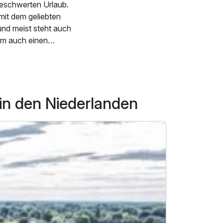
beschwerten Urlaub.
mit dem geliebten
und meist steht auch
em auch einen
iner benötigt
m
Urlaub mit Hund
er
nd gibt es
in den Niederlanden