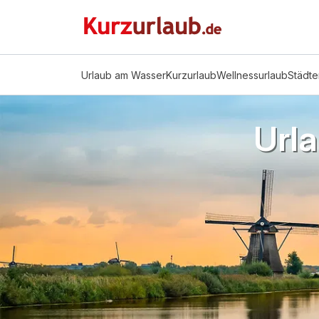
Urlaub am Wasser
Kurzurlaub
Wellnessurlaub
Städte
Url