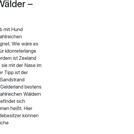
Wälder –
ub mit Hund
zahlreichen
gnet. Wie wäre es
ür kilometerlange
rdem ist Zeeland
sie mit der Nase im
r Tipp ist der
r Sandstrand
z Gelderland bestens
zahlreichen Wäldern
efindet sich
men heißt. Hier
debesitzer können
iche