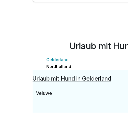
1 x Welcome Drink zur Begrüßung
1 x Stadtplan für alle Highlights der Stadt
inkl. Wlan
Urlaub mit Hu
Verfügbar bis Dezember
Gelderland
Nordholland
Urlaub mit Hund in Gelderland
Veluwe