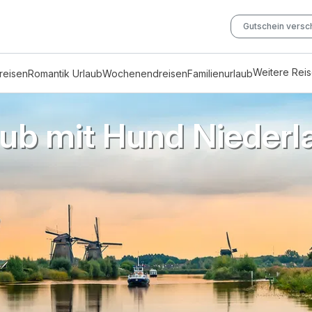
Gutschein vers
Weitere Rei
reisen
Romantik Urlaub
Wochenendreisen
Familienurlaub
aub mit Hund Niederl