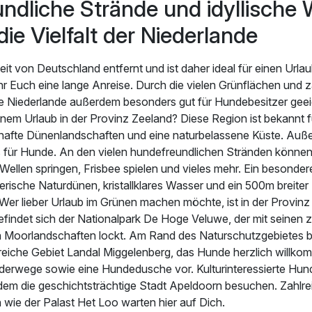
ndliche Strände und idyllische 
ie Vielfalt der Niederlande
weit von Deutschland entfernt und ist daher ideal für einen Urla
Ihr Euch eine lange Anreise. Durch die vielen Grünflächen und 
e Niederlande außerdem besonders gut für Hundebesitzer geei
einem Urlaub in der Provinz Zeeland? Diese Region ist bekannt f
hafte Dünenlandschaften und eine naturbelassene Küste. Auße
 für Hunde. An den vielen hundefreundlichen Stränden können 
Wellen springen, Frisbee spielen und vieles mehr. Ein besondere
erische Naturdünen, kristallklares Wasser und ein 500m breite
 Wer lieber Urlaub im Grünen machen möchte, ist in der Provin
findet sich der Nationalpark De Hoge Veluwe, der mit seinen 
n Moorlandschaften lockt. Am Rand des Naturschutzgebietes b
iche Gebiet Landal Miggelenberg, das Hunde herzlich willkom
derwege sowie eine Hundedusche vor. Kulturinteressierte Hun
dem die geschichtsträchtige Stadt Apeldoorn besuchen. Zahlre
wie der Palast Het Loo warten hier auf Dich.