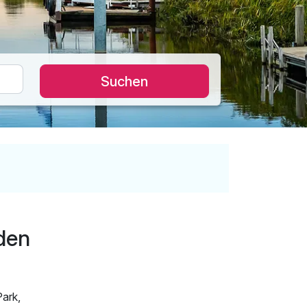
Suchen
den
ark,