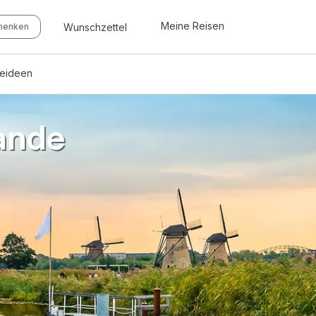
Meine Reisen
Wunschzettel
chenken
seideen
ande