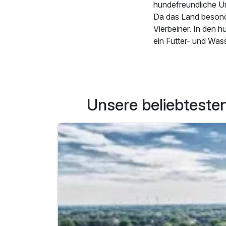
hundefreundliche Un
Da das Land besonde
Vierbeiner. In den 
ein Futter- und Was
großzügigen Garten,
natürlich viel Ausl
in den Niederland
Erkundungstouren du
Unsere beliebteste
zahlreiche Möglichk