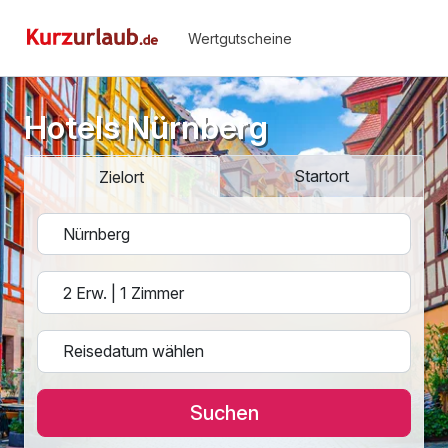
Wertgutscheine
Hotels Nürnberg
Startort
Zielort
Suchen