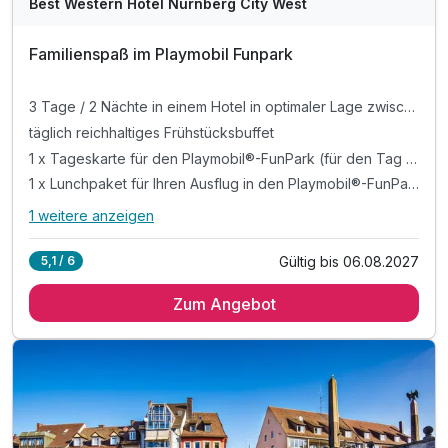
Best Western Hotel Nürnberg City West
Familienspaß im Playmobil Funpark
3 Tage / 2 Nächte in einem Hotel in optimaler Lage zwischen Nürnberg und Fürth
täglich reichhaltiges Frühstücksbuffet
1 x Tageskarte für den Playmobil®-FunPark (für den Tag nach Ihrem Anreisetag gültig)
1 x Lunchpaket für Ihren Ausflug in den Playmobil®-FunPark
1 weitere anzeigen
Alle Inklusivleistungen
5 enthalten
Gültig bis 06.08.2027
5,1 / 6
3 Tage / 2 Nächte in einem Hotel in optimaler Lage
zwischen Nürnberg und Fürth
Zum Angebot
täglich reichhaltiges Frühstücksbuffet
1 x Tageskarte für den Playmobil®-FunPark (für den Tag
nach Ihrem Anreisetag gültig)
1 x Lunchpaket für Ihren Ausflug in den Playmobil®-
FunPark
Willkommensgetränk