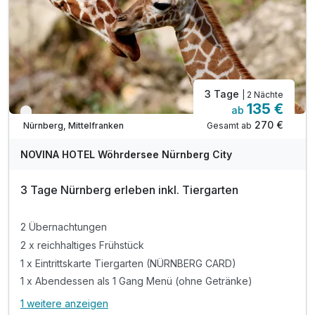
3 Tage
| 2 Nächte
135 €
ab
Nur noch bis August
270 €
Gesamt ab
Nürnberg, Mittelfranken
NOVINA HOTEL Wöhrdersee Nürnberg City
3 Tage Nürnberg erleben inkl. Tiergarten
2 Übernachtungen
2 x reichhaltiges Frühstück
1 x Eintrittskarte Tiergarten (NÜRNBERG CARD)
1 x Abendessen als 1 Gang Menü (ohne Getränke)
1 weitere anzeigen
Alle Inklusivleistungen
5 enthalten