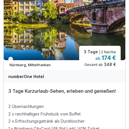
3 Tage
| 2 Nächte
174 €
ab
Nur noch Restplätze
348 €
Gesamt ab
Nürnberg, Mittelfranken
numberOne Hotel
3 Tage Kurzurlaub-Sehen, erleben und genießen!
2 Übernachtungen
2 x reichhaltiges Frühstück vom Buffet
2 x Erfrischungsgetränk als Durstlöscher
1 x Nürnberg CityCard (48 Std.) inkl. VGN Ticket