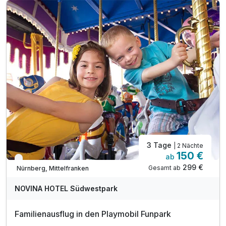
1 x fränkisches 2-Gang-Abendessen
1 x Gutschein für einen Welcomedrink
3 Tage
| 2 Nächte
150 €
ab
Verfügbar bis November
299 €
Gesamt ab
Nürnberg, Mittelfranken
NOVINA HOTEL Südwestpark
Familienausflug in den Playmobil Funpark