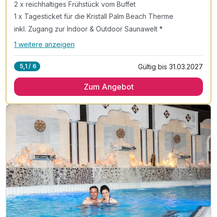
2 x reichhaltiges Frühstück vom Buffet
1 x Tagesticket für die Kristall Palm Beach Therme
inkl. Zugang zur Indoor & Outdoor Saunawelt *
1 weitere anzeigen
Alle Inklusivleistungen
5 enthalten
Gültig bis 31.03.2027
5,1 / 6
2 Übernachtungen
Zum Angebot
2 x reichhaltiges Frühstück vom Buffet
1 x Tagesticket für die Kristall Palm Beach Therme
inkl. Zugang zur Indoor & Outdoor Saunawelt *
inkl. Zugang zum Erlebnisbad & Rutschenwelt*