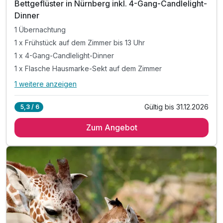
Bettgeflüster in Nürnberg inkl. 4-Gang-Candlelight-
Dinner
1 Übernachtung
1 x Frühstück auf dem Zimmer bis 13 Uhr
1 x 4-Gang-Candlelight-Dinner
1 x Flasche Hausmarke-Sekt auf dem Zimmer
1 weitere anzeigen
Alle Inklusivleistungen
5 enthalten
Gültig bis 31.12.2026
5,3 / 6
1 Übernachtung
Zum Angebot
1 x Frühstück auf dem Zimmer bis 13 Uhr
1 x 4-Gang-Candlelight-Dinner
1 x Flasche Hausmarke-Sekt auf dem Zimmer
inkl. Late-check-out bis 14.30 Uhr