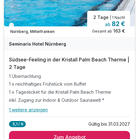
2 Tage
| 1 Nacht
82 €
ab
Viele Termine frei
163 €
Gesamt ab
Nürnberg, Mittelfranken
Seminaris Hotel Nürnberg
Südsee-Feeling in der Kristall Palm Beach Therme |
2 Tage
1 Übernachtung
1 x reichhaltiges Frühstück vom Buffet
1 x Tagesticket für die Kristall Palm Beach Therme
inkl. Zugang zur Indoor & Outdoor Saunawelt *
1 weitere anzeigen
Alle Inklusivleistungen
5 enthalten
Gültig bis 31.03.2027
5,1 / 6
1 Übernachtung
Zum Angebot
1 x reichhaltiges Frühstück vom Buffet