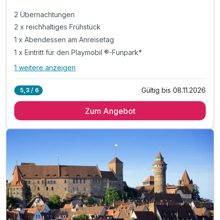
2 Übernachtungen
2 x reichhaltiges Frühstück
1 x Abendessen am Anreisetag
1 x Eintritt für den Playmobil ®-Funpark*
1 weitere anzeigen
Alle Inklusivleistungen
5 enthalten
Gültig bis 08.11.2026
5,3 / 6
2 Übernachtungen
Zum Angebot
2 x reichhaltiges Frühstück
1 x Abendessen am Anreisetag
1 x Eintritt für den Playmobil ®-Funpark*
1 x eine Flasche Mineralwasser 0,7l zum Abendessen