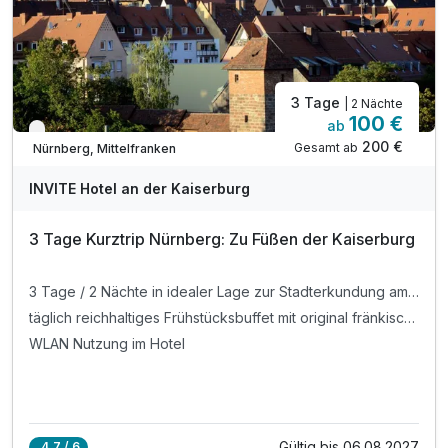
3 Tage
| 2 Nächte
100 €
ab
Nur noch bis Oktober
200 €
Gesamt ab
Nürnberg, Mittelfranken
INVITE Hotel an der Kaiserburg
3 Tage Kurztrip Nürnberg: Zu Füßen der Kaiserburg
3 Tage / 2 Nächte in idealer Lage zur Stadterkundung am Fuße der Kaiserburg
täglich reichhaltiges Frühstücksbuffet mit original fränkischen Bratwürstchen, frischen Brötchen, Kaffee und vielem Mehr
WLAN Nutzung im Hotel
Gültig bis 06.08.2027
4,7 / 6