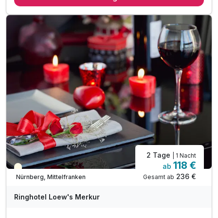
1 x Tagesticket für die Kristall Palm Beach Therme
inkl. Zugang zur Indoor & Outdoor Saunawelt *
inkl. Zugang zum Erlebnisbad & Rutschenwelt*
2 Tage
| 1 Nacht
118 €
ab
Teilweise ausgelastet
236 €
Gesamt ab
Nürnberg, Mittelfranken
Ringhotel Loew's Merkur