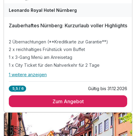
Leonardo Royal Hotel Nürnberg
Zauberhaftes Nürnberg: Kurzurlaub voller Highlights
2 Übernachtungen (**Kreditkarte zur Garantie**)
2 x reichhaltiges Frühstück vom Buffet
1 x 3-Gang Menü am Anreisetag
1 x City Ticket für den Nahverkehr für 2 Tage
1 weitere anzeigen
Alle Inklusivleistungen
5 enthalten
Gültig bis 31.12.2026
5,5 / 6
2 Übernachtungen (**Kreditkarte zur Garantie**)
Zum Angebot
2 x reichhaltiges Frühstück vom Buffet
1 x 3-Gang Menü am Anreisetag
1 x City Ticket für den Nahverkehr für 2 Tage
1 x Welcome Drink im Hotel