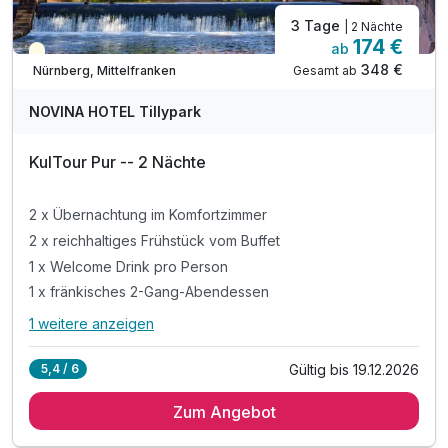
3 Tage
| 2 Nächte
174 €
ab
Teilweise ausgelastet
348 €
Gesamt ab
Nürnberg, Mittelfranken
NOVINA HOTEL Tillypark
KulTour Pur -- 2 Nächte
2 x Übernachtung im Komfortzimmer
2 x reichhaltiges Frühstück vom Buffet
1 x Welcome Drink pro Person
1 x fränkisches 2-Gang-Abendessen
1 weitere anzeigen
Alle Inklusivleistungen
5 enthalten
Gültig bis 19.12.2026
5,4 / 6
2 x Übernachtung im Komfortzimmer
Zum Angebot
2 x reichhaltiges Frühstück vom Buffet
1 x Welcome Drink pro Person