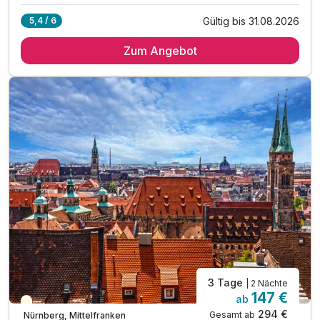
Gültig bis 31.08.2026
5,4 / 6
2 Übernachtungen
Zum Angebot
2 x reichhaltiges Frühstück
1 x Eintrittskarte Tiergarten (NÜRNBERG CARD)
1 x Abendessen als 1 Gang Menü (ohne Getränke)
inkl. Informationsmappe mit Stadtplan
3 Tage
| 2 Nächte
147 €
ab
Teilweise ausgelastet
294 €
Gesamt ab
Nürnberg, Mittelfranken