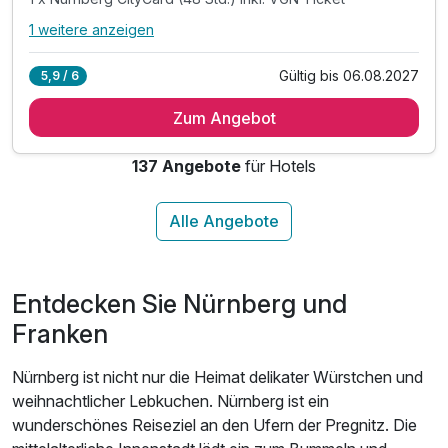
1 weitere anzeigen
Alle Inklusivleistungen
5 enthalten
Gültig bis 06.08.2027
5,9 / 6
2 Übernachtungen
Zum Angebot
2 x reichhaltiges Frühstück vom Buffet
2 x Erfrischungsgetränk als Durstlöscher
137 Angebote
für Hotels
1 x Nürnberg CityCard (48 Std.) inkl. VGN Ticket
2 x Aperitif Ihrer Wahl am Abend
Entdecken Sie Nürnberg und
Franken
Nürnberg ist nicht nur die Heimat delikater Würstchen und
weihnachtlicher Lebkuchen. Nürnberg ist ein
wunderschönes Reiseziel an den Ufern der Pregnitz. Die