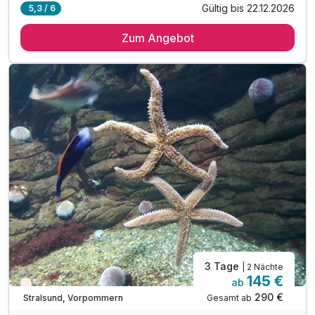
Gültig bis 22.12.2026
5,3 / 6
2 Übernachtungen
Zum Angebot
2 x reichhaltiges Frühstück vom Buffet
inkl. Stadtplan für Entdeckertouren & Sightseeing
inkl. 10% Rabatt hauseigene Marzipanprodukte
inkl. 1 Flasche Wasser auf dem Zimmer
3 Tage
| 2 Nächte
145 €
ab
Wieder frei ab November
290 €
Gesamt ab
Stralsund, Vorpommern