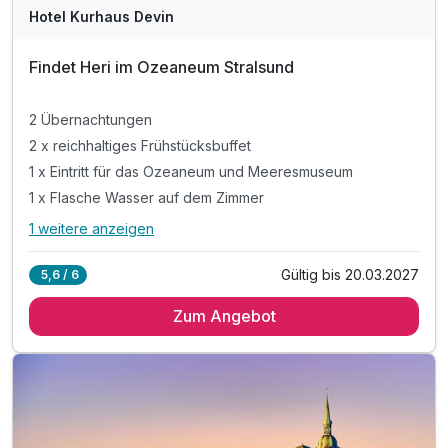
Hotel Kurhaus Devin
Findet Heri im Ozeaneum Stralsund
2 Übernachtungen
2 x reichhaltiges Frühstücksbuffet
1 x Eintritt für das Ozeaneum und Meeresmuseum
1 x Flasche Wasser auf dem Zimmer
1 weitere anzeigen
Alle Inklusivleistungen
5 enthalten
Gültig bis 20.03.2027
5,6 / 6
2 Übernachtungen
Zum Angebot
2 x reichhaltiges Frühstücksbuffet
1 x Eintritt für das Ozeaneum und Meeresmuseum
1 x Flasche Wasser auf dem Zimmer
inkl. Nutzung des Stralsunder Nahverkehrs