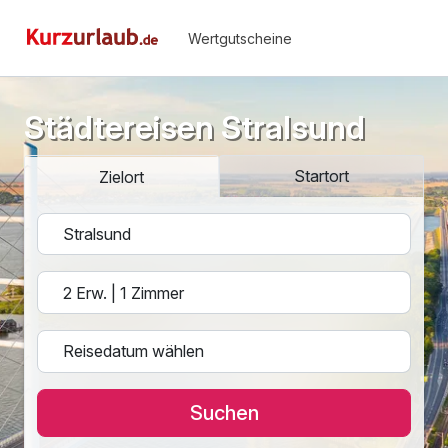
Wertgutscheine
Städtereisen Stralsund
Startort
Zielort
Suchen