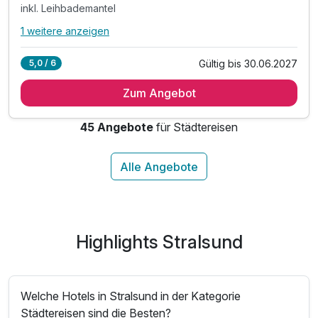
inkl. Leihbademantel
1 weitere anzeigen
Alle Inklusivleistungen
5 enthalten
Gültig bis 30.06.2027
5,0 / 6
2 Übernachtungen
Zum Angebot
2 x reichhaltiges Frühstück vom Buffet
2 x 3-Gang-Menü oder Buffet nach Wahl der Küche**
45 Angebote
für Städtereisen
inkl. Leihbademantel
inkl. Nutzung WLAN
Highlights Stralsund
Welche Hotels in Stralsund in der Kategorie
Städtereisen sind die Besten?