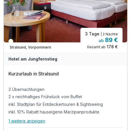
3 Tage
| 2 Nächte
89 €
ab
Teilweise ausgelastet
178 €
Gesamt ab
Stralsund, Vorpommern
Hotel am Jungfernstieg
Kurzurlaub in Stralsund
2 Übernachtungen
2 x reichhaltiges Frühstück vom Buffet
inkl. Stadtplan für Entdeckertouren & Sightseeing
inkl. 10% Rabatt hauseigene Marzipanprodukte
1 weitere anzeigen
Alle Inklusivleistungen
5 enthalten