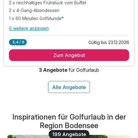
2 x reichhaltiges Frühstück vom Buffet
2 x 4-Gang-Abendessen
1 x 60 Minuten Golfstunde*
6 weitere anzeigen
Alle Inklusivleistungen
10 enthalten
Gültig bis 23.12.2026
5,4 / 6
2 Übernachtungen
Zum Angebot
2 x reichhaltiges Frühstück vom Buffet
2 x 4-Gang-Abendessen
3 Angebote
für Golfurlaub
1 x 60 Minuten Golfstunde*
1 x wohltuende Massage
1 x Flasche Mineralwasser auf Ihrem Zimmer
inkl. Bodenseeäpfel an der Rezeption
inkl. Zugang zu unserem Wellnessbereich
inkl. Leihbademantel, Badeslipper und Badetücher
Inspirationen für Golfurlaub in der
inkl. WLAN im ganzen Hotel
Region Bodensee
199 Angebote