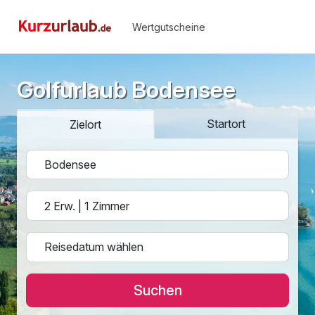
Wertgutscheine
Golfurlaub Bodensee
Startort
Zielort
Suchen