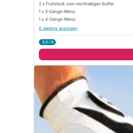
2 x Frühstück vom reichhaltigen Buffet
1 x 3-Gänge-Menü
1 x 4-Gänge-Menü
6 weitere anzeigen
Alle Inklusivleistungen
10 enthalten
5,5 / 6
2 Übernachtungen im Komfort-Doppelzimmer
2 x Frühstück vom reichhaltigen Buffet
1 x 3-Gänge-Menü
1 x 4-Gänge-Menü
1 x 1 Flasche Wein für 2 Personen zum 4 Gäng
1 x für ,,Sie" ein Thalassobad in der Whirlwanne
1 x für ,,Ihn" eine 30 min. Relax-Massage
inkl. Relaxen & Entspannen im Wellnessbereich
inkl. Parkplatz
inkl. Nutzung W-LAN
Teilweise ausgelastet