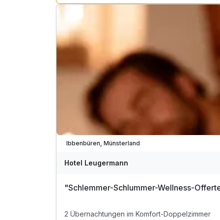
Täglich Eintritt in den Schwimmbad- & Saunaber
inkl. 1 Fahrradkarte
Viele Termine frei
Ibbenbüren, Münsterland
Hotel Leugermann
"Schlemmer-Schlummer-Wellness-Offerte" 
2 Übernachtungen im Komfort-Doppelzimmer