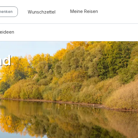
Meine Reisen
Wunschzettel
chenken
seideen
nd