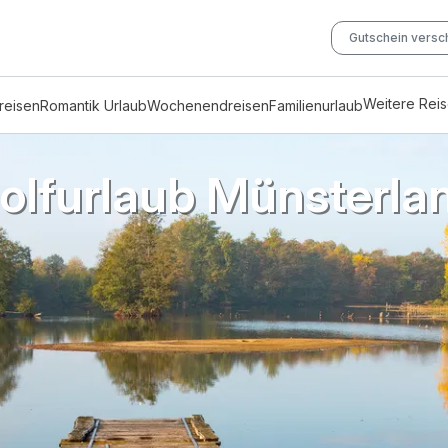
Gutschein vers
Weitere Rei
reisen
Romantik Urlaub
Wochenendreisen
Familienurlaub
olfurlaub Münsterla