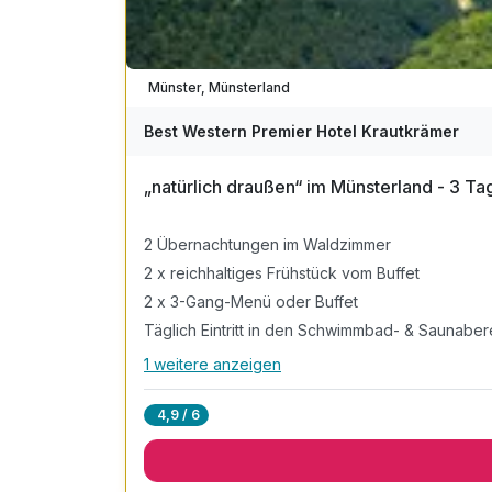
Münster, Münsterland
Best Western Premier Hotel Krautkrämer
„natürlich draußen“ im Münsterland - 3 
2 Übernachtungen im Waldzimmer
2 x reichhaltiges Frühstück vom Buffet
2 x 3-Gang-Menü oder Buffet
Täglich Eintritt in den Schwimmbad- & Saunaber
1 weitere anzeigen
Alle Inklusivleistungen
5 enthalten
4,9 / 6
2 Übernachtungen im Waldzimmer
2 x reichhaltiges Frühstück vom Buffet
2 x 3-Gang-Menü oder Buffet