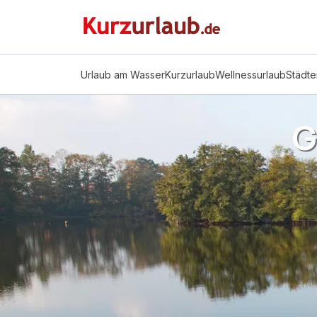
Urlaub am Wasser
Kurzurlaub
Wellnessurlaub
Städte
G