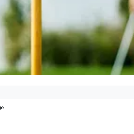
er
ge