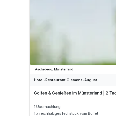
1 x Startzeit im GC Wasserschloss Westerwinkel
1 x Startzeit im Golfclub Brückhausen
1 x Lunchpaket pro Golfrunde
inkl. Schwimmbad- und Saunanutzung
inkl. Kaffee- und Teezubereitung auf dem Zimm
inkl. Bademantel
inkl. W-LAN
Viele Termine frei
Ascheberg, Münsterland
Hotel-Restaurant Clemens-August
Golfen & Genießen im Münsterland | 2 Ta
1 Übernachtung
1 x reichhaltiges Frühstück vom Buffet