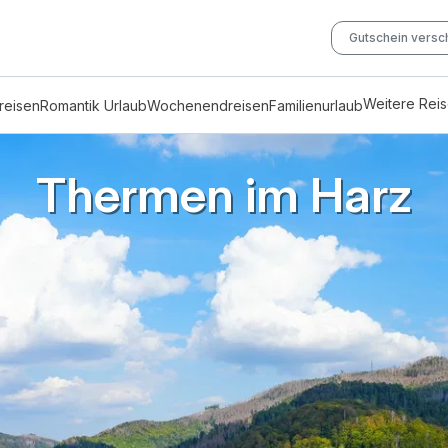
Gutschein vers
Weitere Rei
reisen
Romantik Urlaub
Wochenendreisen
Familienurlaub
Thermen im Harz