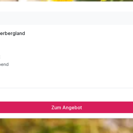
serbergland
t
Abend
Zum Angebot
t
Abend