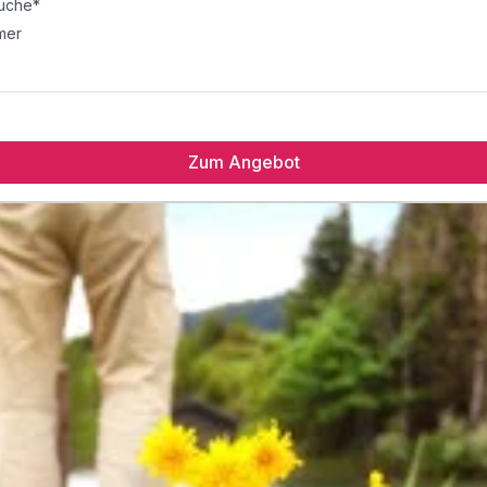
Küche*
mer
Zum Angebot
et
Küche*
mer
uty"
z“
 Spa
ücher