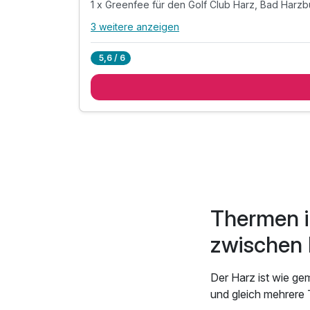
1 x Greenfee für den Golf Club Harz, Bad Harzb
3 weitere anzeigen
Alle Inklusivleistungen
7 enthalten
5,6 / 6
2 Übernachtungen
2 x reichhaltiges Frühstück vom Buffet
2 x Halbpension als 3-Gang-Wahlmenü
1 x Greenfee für den Golf Club Harz, Bad Harzb
1 x Flasche Wasser 0,75l im Zimmer
inkl. Erholungszeit in unserem Wellnessbereich
inkl. kuschliger Leihbademantel
Thermen i
Verfügbar bis Dezember
zwischen 
Der Harz ist wie ge
und gleich mehrere