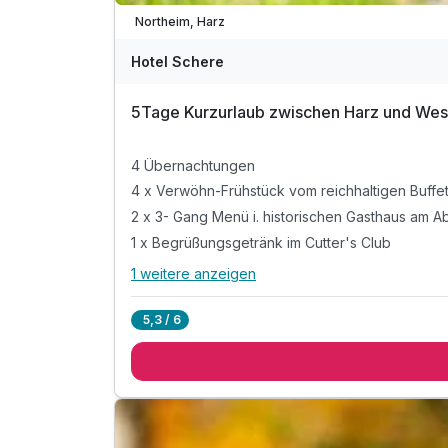
Northeim, Harz
Hotel Schere
5Tage Kurzurlaub zwischen Harz und We
4 Übernachtungen
4 x Verwöhn-Frühstück vom reichhaltigen Buffe
2 x 3- Gang Menü i. historischen Gasthaus am 
1 x Begrüßungsgetränk im Cutter's Club
1 weitere anzeigen
Alle Inklusivleistungen
5 enthalten
5,3 / 6
4 Übernachtungen
4 x Verwöhn-Frühstück vom reichhaltigen Buffe
2 x 3- Gang Menü i. historischen Gasthaus am 
1 x Begrüßungsgetränk im Cutter's Club
inkl. Nutzung W-Lan