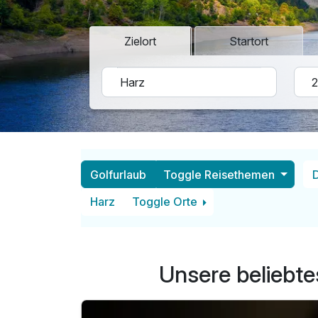
Zielort
Startort
Golfurlaub
Toggle Reisethemen
Harz
Toggle Orte
Unsere beliebte