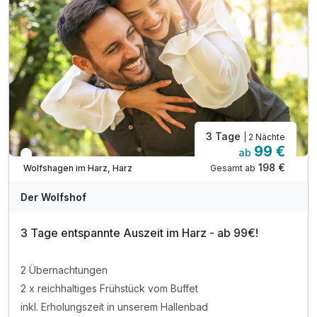
inkl. Bio-Sauna, Finnische-Sauna, Salz-Sauna
inkl. Wald-Sauna & Damen-Sauna
inkl. Tee- & infused Water-Station im Harz Spa
inkl. Aktivzeit im Fitnessraum "harz sport"
3 Tage
| 2 Nächte
99 €
ab
In 1 Woche wieder frei
198 €
Gesamt ab
Wolfshagen im Harz, Harz
Der Wolfshof
3 Tage entspannte Auszeit im Harz - ab 99€!
2 Übernachtungen
2 x reichhaltiges Frühstück vom Buffet
inkl. Erholungszeit in unserem Hallenbad