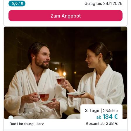
Gültig bis 24.11.2026
5,0 / 6
1 Übernachtung
Zum Angebot
1 x reichhaltiges Frühstück vom Buffet
1 x "Liebestrank" zur Begrüßung
1 x 4-Gang Candle Light Dinner
1 x kleine Naschereien auf dem Zimmer
inkl. Nutzung des Wohlfühlbereichs
3 Tage
| 2 Nächte
134 €
ab
Immer verfügbar
268 €
Gesamt ab
Bad Harzburg, Harz