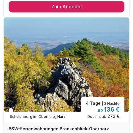
Zum Angebot
2 x reichhaltiges Verwöhn-Frühstücksbuffet
1 x Fl. Sekt im Zimmer für Ihre Zeit zu zweit
1 x Sauna mit Entspannungsaufguss
inkl. Entspannung in unserem Hallenbad
inkl. Nutzung Leihbademantel auf Wunsch
inkl. Nutzung der Kaffee- und Teebar
4 Tage
| 3 Nächte
136 €
ab
Engpass im November
272 €
Gesamt ab
Schulenberg im Oberharz, Harz
BSW-Ferienwohnungen Brockenblick-Oberharz