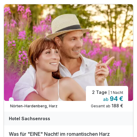
buchen Sie gleich in Goslar Ihr
Hotel im Harz
, sodass Sie
von hier aus zu Fuß die schöne Stadt erkunden können.
Von über 1.000 Jahren Stadtgeschichte erzählt Goslar,
heute immer noch vielfältig sichtbar in engen Gassen, alten
Fachwerkhäusern und eindrucksvollen Kirchen und
Bauwerken. Auch die Kaiserpfalz aus dem 11. Jahrhundert
versetzt Sie im Handumdrehen in eine längst vergangene
Zeit und lässt Sie aus dem Alltag entfliehen.
2 Tage
| 1 Nacht
94 €
ab
Viele Termine frei
188 €
Gesamt ab
Nörten-Hardenberg, Harz
Hotel Sachsenross
Was für "EINE" Nacht! im romantischen Harz