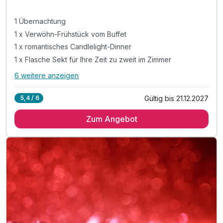
1 Übernachtung
1 x Verwöhn-Frühstück vom Buffet
1 x romantisches Candlelight-Dinner
1 x Flasche Sekt für Ihre Zeit zu zweit im Zimmer
6 weitere anzeigen
Alle Inklusivleistungen
10 enthalten
Gültig bis 21.12.2027
5,4 / 6
1 Übernachtung
Zum Angebot
1 x Verwöhn-Frühstück vom Buffet
1 x romantisches Candlelight-Dinner
1 x Flasche Sekt für Ihre Zeit zu zweit im Zimmer
inkl. Entspannung im Wellness & Spa Bereich
inkl. Finnische Sauna 90°& Bio Sauna 60°
inkl. Eisbrunnen & Rainshower Duschen
inkl. Infrarot Kabine
inkl. Leihbademantel und -Slipper
inkl. Parkplatz