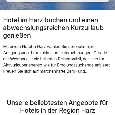
Hotel im Harz buchen und einen
abwechslungsreichen Kurzurlaub
genießen
Mit einem Hotel in Harz wählen Sie den optimalen
Ausgangspunkt für zahlreiche Unternehmungen. Gerade
der Westharz ist ein beliebtes Reisedomizil, das sich für
Aktivurlauber ebenso wie für Erholungssuchende anbietet.
Freuen Sie sich auf märchenhafte Berg- und
Waldlandschaften, auf historische Städte und idyllische
Seen, die so schnell garantiert keine Langeweile
aufkommen lassen.
Unsere beliebtesten Angebote für
Goslar ist eine der bekanntesten Städte im Harz und für
alle, die sich gerne auf die Spuren der Vergangenheit
Hotels in der Region Harz
begeben, ein hervorragendes Ausflugsziel. Am besten