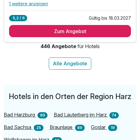
1 weitere anzeigen
Alle Inklusivleistungen
5 enthalten
Gültig bis 18.03.2027
5,2 / 6
3 Übernachtungen
Zum Angebot
3 x reichhaltiges Frühstück vom Buffet
1x kostenlose Saunanutzung für 2 Personen
446 Angebote
für Hotels
1 Fl. Wasser bei Anreise auf dem Zimmer
kostenlose Nutzung unseres Hallenbades
Hotels in den Orten der Region Harz
Bad Harzburg
Bad Lauterberg im Harz
69
74
Bad Sachsa
Braunlage
Goslar
25
89
19
Wolfshagen im Harz