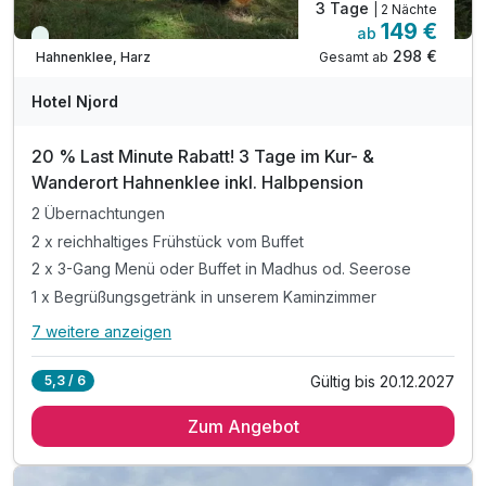
3 Tage
| 2 Nächte
149 €
ab
Immer verfügbar
298 €
Gesamt ab
Hahnenklee, Harz
A
WAR
Hotel Njord
D
202
20 % Last Minute Rabatt! 3 Tage im Kur- &
6
Wanderort Hahnenklee inkl. Halbpension
2 Übernachtungen
2 x reichhaltiges Frühstück vom Buffet
2 x 3-Gang Menü oder Buffet in Madhus od. Seerose
1 x Begrüßungsgetränk in unserem Kaminzimmer
7 weitere anzeigen
Alle Inklusivleistungen
11 enthalten
Gültig bis 20.12.2027
5,3 / 6
2 Übernachtungen
Zum Angebot
2 x reichhaltiges Frühstück vom Buffet
2 x 3-Gang Menü oder Buffet in Madhus od. Seerose
1 x Begrüßungsgetränk in unserem Kaminzimmer