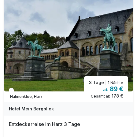
inkl. Entspannung in unserer Sauna
inkl. Nutzung unserer Infrarotkabine
inkl. Nutzung Busnahverkehr im gesamten Harz
Ermäßigter oder kostenfreier Eintritt in
öffentliche Einrichtungen im Rahmen der Kur-Taxe
inkl. Parkplatz
inkl. W-LAN
3 Tage
| 2 Nächte
89 €
ab
In 1 Woche wieder frei
178 €
Gesamt ab
Hahnenklee, Harz
Hotel Mein Bergblick
Entdeckerreise im Harz 3 Tage