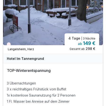
Endreinigung und WLAN Nutzung
1 x Harz-Gastkarte mit vielen Vorteilen und Rabatte im
malerischen Harz für Ihren Aufenthalt
4 Tage
| 3 Nächte
149 €
ab
Wieder frei ab November
298 €
Gesamt ab
Langelsheim, Harz
Hotel Im Tannengrund
TOP-Winterentspannung
3 Übernachtungen
3 x reichhaltiges Frühstück vom Buffet
1x kostenlose Saunanutzung für 2 Personen
1 Fl. Wasser bei Anreise auf dem Zimmer