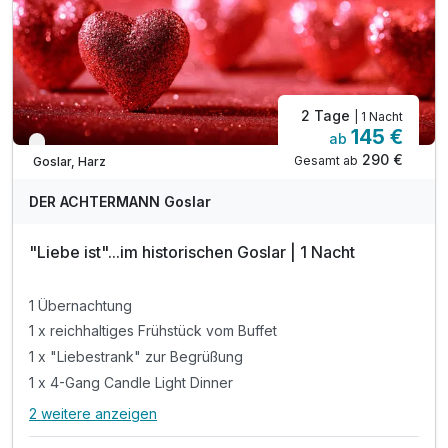
2 Tage
| 1 Nacht
145 €
ab
Verfügbar bis November
290 €
Gesamt ab
Goslar, Harz
DER ACHTERMANN Goslar
"Liebe ist"...im historischen Goslar | 1 Nacht
1 Übernachtung
1 x reichhaltiges Frühstück vom Buffet
1 x "Liebestrank" zur Begrüßung
1 x 4-Gang Candle Light Dinner
2 weitere anzeigen
Alle Inklusivleistungen
6 enthalten