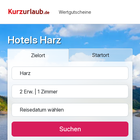
Wertgutscheine
Hotels Harz
Startort
Zielort
Suchen