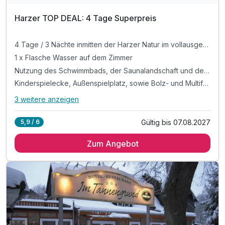
Harzer TOP DEAL: 4 Tage Superpreis
4 Tage / 3 Nächte inmitten der Harzer Natur im vollausgestatteten Studio
1 x Flasche Wasser auf dem Zimmer
Nutzung des Schwimmbads, der Saunalandschaft und der Sport- und Freizeitanlagen des Erlebnishotels Festenburg
Kinderspielecke, Außenspielplatz, sowie Bolz- und Multifunktionsplatz zum Toben und Klettern
3 weitere anzeigen
Alle Inklusivleistungen
7 enthalten
Gültig bis 07.08.2027
5,9 / 6
4 Tage / 3 Nächte inmitten der Harzer Natur im
vollausgestatteten Studio
Zum Angebot
1 x Flasche Wasser auf dem Zimmer
Nutzung des Schwimmbads, der Saunalandschaft und der
Sport- und Freizeitanlagen des Erlebnishotels Festenburg
Kinderspielecke, Außenspielplatz, sowie Bolz- und
Multifunktionsplatz zum Toben und Klettern
Nutzung des Brötchenservices für die Lieferung zum
Frühstück (Produkte nicht inbegriffen)