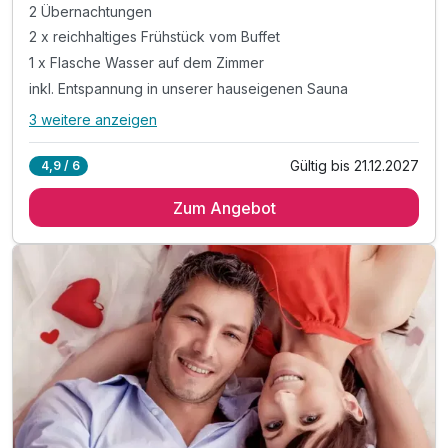
2 Übernachtungen
2 x reichhaltiges Frühstück vom Buffet
1 x Flasche Wasser auf dem Zimmer
inkl. Entspannung in unserer hauseigenen Sauna
3 weitere anzeigen
Alle Inklusivleistungen
7 enthalten
Gültig bis 21.12.2027
4,9 / 6
2 Übernachtungen
Zum Angebot
2 x reichhaltiges Frühstück vom Buffet
1 x Flasche Wasser auf dem Zimmer
inkl. Entspannung in unserer hauseigenen Sauna
inkl. Garagenstellplatz für Ihr Fahrrad
inkl. Parkplatz
inkl. W-LAN