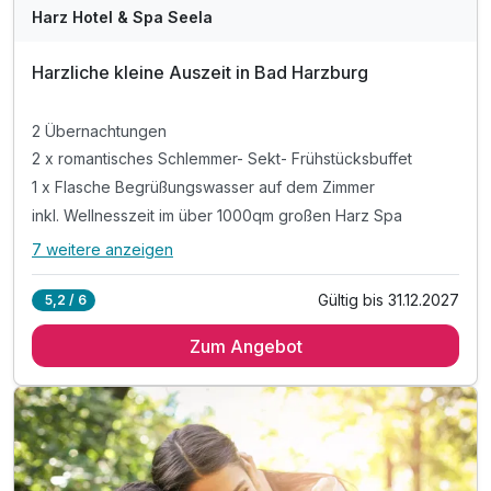
Harz Hotel & Spa Seela
Harzliche kleine Auszeit in Bad Harzburg
2 Übernachtungen
2 x romantisches Schlemmer- Sekt- Frühstücksbuffet
1 x Flasche Begrüßungswasser auf dem Zimmer
inkl. Wellnesszeit im über 1000qm großen Harz Spa
7 weitere anzeigen
Alle Inklusivleistungen
11 enthalten
Gültig bis 31.12.2027
5,2 / 6
2 Übernachtungen
Zum Angebot
2 x romantisches Schlemmer- Sekt- Frühstücksbuffet
1 x Flasche Begrüßungswasser auf dem Zimmer
inkl. Wellnesszeit im über 1000qm großen Harz Spa
inkl. freie Fahrt im ÖPNV im Rahmen der Gästekarte
inkl. Leihbadetasche, Leihbademantel & Saunatücher
inkl. Erholungszeit in unseren Saunen