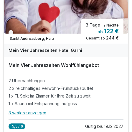
3 Tage
| 2 Nächte
122 €
ab
Verfügbar bis November
244 €
Gesamt ab
Sankt Andreasberg, Harz
Mein Vier Jahreszeiten Hotel Garni
Mein Vier Jahreszeiten Wohlfühlangebot
2 Übernachtungen
2 x reichhaltiges Verwöhn-Frühstücksbuffet
1 x Fl. Sekt im Zimmer für Ihre Zeit zu zweit
1 x Sauna mit Entspannungsaufguss
3 weitere anzeigen
Alle Inklusivleistungen
7 enthalten
Gültig bis 19.12.2027
5,5 / 6
2 Übernachtungen