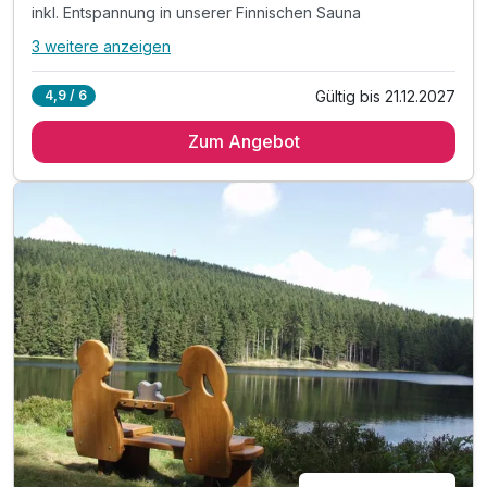
inkl. Entspannung in unserer Finnischen Sauna
3 weitere anzeigen
Alle Inklusivleistungen
7 enthalten
Gültig bis 21.12.2027
4,9 / 6
2 Übernachtungen
Zum Angebot
2 x reichhaltiges Frühstück vom Buffet
inkl. Erholungszeit in unserem Hallenbad
inkl. Entspannung in unserer Finnischen Sauna
inkl. Parkplatz
inkl. Kinderspielplatz im Außenbereich
Familienspaß o. Zeit zu zweit - Alles ist möglich!