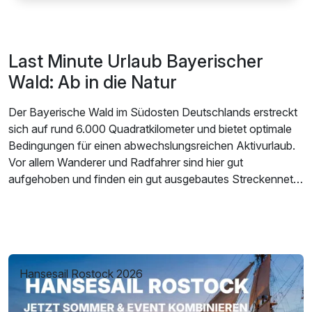
Last Minute Urlaub Bayerischer
Wald: Ab in die Natur
Der Bayerische Wald im Südosten Deutschlands erstreckt
sich auf rund 6.000 Quadratkilometer und bietet optimale
Bedingungen für einen abwechslungsreichen Aktivurlaub.
Vor allem Wanderer und Radfahrer sind hier gut
aufgehoben und finden ein gut ausgebautes Streckennetz
vor, das Touren auf jedem sportlichen Niveau möglich
macht. Wer kein eigenes Fahrrad mitnehmen möchte, kann
in vielen Hotels oder in Verleihstation Räder ausleihen und
sich damit auf den Weg machen. Auch E-Bikes stehen
vielerorts zur Verfügung und ermöglichen gemütliche
Hansesail Rostock 2026
Touren durch die herrliche Natur des Bayerischen Waldes.