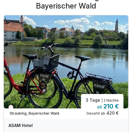
spannende Angebote für Sie bereit, die Sie direkt in die
Bayerischer Wald
schönsten Ecken des Bayerischen Waldes führen. Unsere
Pauschalarrangements enthalten nicht nur Übernachtung
und Verpflegung, sondern auch viele Extra-Leistungen, die
Ihren Aufenthalt zum wahren Genuss werden lassen.
Buchen Sie Last Minute – und freuen Sie sich auf einen
Urlaub, der schon in Kürze beginnen kann!
3 Tage
| 2 Nächte
210 €
ab
Nur noch Restplätze
420 €
Gesamt ab
Straubing, Bayerischer Wald
ASAM Hotel