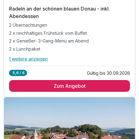
Radeln an der schönen blauen Donau - inkl.
Abendessen
2 Übernachtungen
2 x reichhaltiges Frühstück vom Buffet
2 x Genießer- 3-Gang-Menü am Abend
2 x Lunchpaket
1 weitere anzeigen
Alle Inklusivleistungen
5 enthalten
Gültig bis 30.09.2026
5,6 / 6
2 Übernachtungen
Zum Angebot
2 x reichhaltiges Frühstück vom Buffet
2 x Genießer- 3-Gang-Menü am Abend
2 x Lunchpaket
1 x Radkarte Straubing und Umgebung