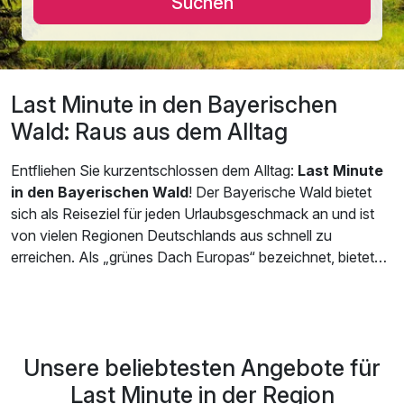
Suchen
Last Minute in den Bayerischen
Wald: Raus aus dem Alltag
Entfliehen Sie kurzentschlossen dem Alltag:
Last Minute
in den Bayerischen Wald
! Der Bayerische Wald bietet
sich als Reiseziel für jeden Urlaubsgeschmack an und ist
von vielen Regionen Deutschlands aus schnell zu
erreichen. Als „grünes Dach Europas“ bezeichnet, bietet
sich die beliebte Ferienregion für Aktivitäten in freier Natur
optimal an und ist rund ums Jahr ein attraktives Ziel für
sportliche Aktivurlauber, aber auch für Erholungssuchende
und Familien mit Kindern.
Unsere beliebtesten Angebote für
Auch Last Minute halten wir auf Kurzurlaub.de viele
Last Minute in der Region