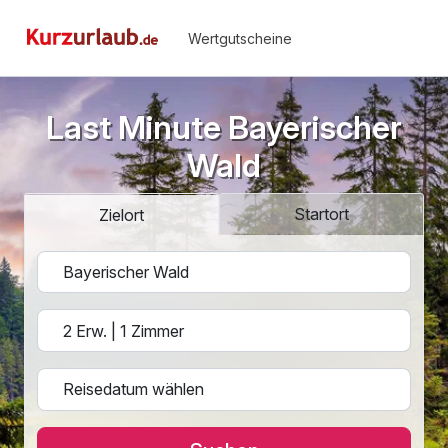
Wertgutscheine
Last Minute Bayerischer
Wald
Startort
Zielort