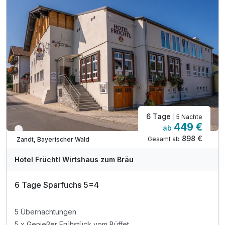
täglich liebevoll zubereitetes Frühstück
täglich ausgewählte Nachmittagsstärkung
täglich regional geprägtes Abend-Buffett
alkoholfreie Getränke, Bier und Wein*
inkl. Nutzung des Spa-Bereichs mit Pool & 2 Saunen
inkl. aktivCARD 150 kostenfreie Freizeitangebote
inkl. GuTi-Ticket: Nutzung des ÖPNV
6 Tage
| 5 Nächte
449 €
ab
Nur noch bis September
898 €
Gesamt ab
Zandt, Bayerischer Wald
Hotel Früchtl Wirtshaus zum Bräu
6 Tage Sparfuchs 5=4
5 Übernachtungen
5 x Genießer Frühstück vom Büffet