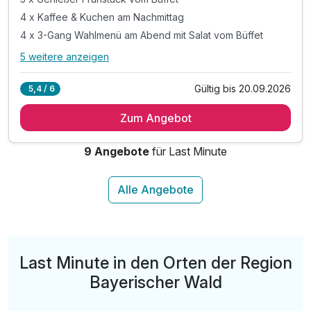
4 x Kaffee & Kuchen am Nachmittag
4 x 3-Gang Wahlmenü am Abend mit Salat vom Büffet
5 weitere anzeigen
Alle Inklusivleistungen
9 enthalten
Gültig bis 20.09.2026
5,4 / 6
5 Übernachtungen
Zum Angebot
5 x Genießer Frühstück vom Büffet
4 x Kaffee & Kuchen am Nachmittag
9 Angebote
für Last Minute
4 x 3-Gang Wahlmenü am Abend mit Salat vom Büffet
Nutzung von Schwimmbad und Sauna
Badetasche mit Bademantel und Badetuch
GUTI Ticket / Gästekarte
Kostenfreie WLAN Nutzung
Kostenloser Parkplatz
Last Minute in den Orten der Region
Bayerischer Wald