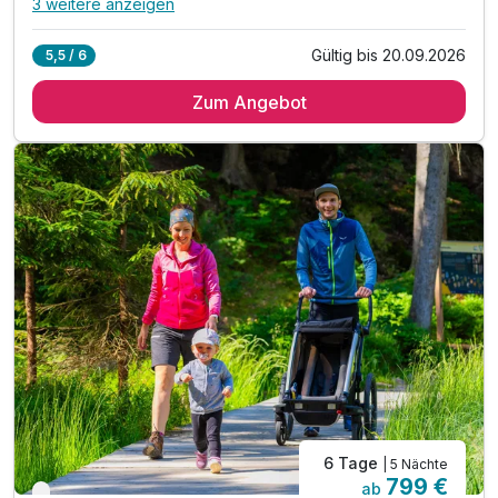
3 weitere anzeigen
Alle Inklusivleistungen
7 enthalten
Gültig bis 20.09.2026
5,5 / 6
4 x Übernachtungen
Zum Angebot
4 x reichhaltiges Frühstück vom Buffet
4 x Genusspension
1 x freier Cocktail an der Hotelbar
inkl. Nachmittagsbrotzeit mit Kaffee und Kuchen
Nutzung des ca. 1.000qm großen Wellnessbereichs
1 x freier Eintritt in den Wald-Wipfel-weg
6 Tage
| 5 Nächte
799 €
ab
Nur noch bis September