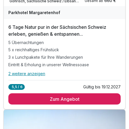
660 €
Gesamt ab
Gohrisch, Sächsische Schweiz / Elbsandsteingebirge
Parkhotel Margaretenhof
6 Tage Natur pur in der Sächsischen Schweiz
erleben, genießen & entspannen...
5 Übernachtungen
5 x reichhaltiges Frühstück
3 x Lunchpakete für Ihre Wanderungen
Eintritt & Erholung in unserer Wellnessoase
2 weitere anzeigen
Alle Inklusivleistungen
6 enthalten
Gültig bis 19.12.2027
5,5 / 6
5 Übernachtungen
Zum Angebot
5 x reichhaltiges Frühstück
3 x Lunchpakete für Ihre Wanderungen
Eintritt & Erholung in unserer Wellnessoase
inkl. Wanderkarte für Ihre Ausflüge
inkl. WLAN-Nutzung