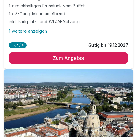
1 x reichhaltiges Frühstück vom Buffet
1 x 3-Gang-Menü am Abend
inkl. Parkplatz- und WLAN-Nutzung
1 weitere anzeigen
Alle Inklusivleistungen
5 enthalten
Gültig bis 19.12.2027
5,7 / 6
1 Übernachtung
Zum Angebot
1 x reichhaltiges Frühstück vom Buffet
1 x 3-Gang-Menü am Abend
inkl. Parkplatz- und WLAN-Nutzung
Familienspaß o. Zeit zu zweit - Alles ist möglich!