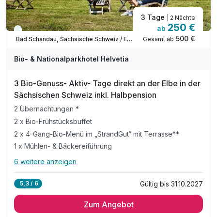
3 Tage
| 2 Nächte
250 €
ab
Immer verfügbar
500 €
Gesamt ab
Bad Schandau, Sächsische Schweiz / Elbsandsteingebirge
Bio- & Nationalparkhotel Helvetia
3 Bio-Genuss- Aktiv- Tage direkt an der Elbe in der
Sächsischen Schweiz inkl. Halbpension
2 Übernachtungen *
2 x Bio-Frühstücksbuffet
2 x 4-Gang-Bio-Menü im „StrandGut“ mit Terrasse**
1 x Mühlen- & Bäckereiführung
6 weitere anzeigen
Alle Inklusivleistungen
10 enthalten
Gültig bis 31.10.2027
5,3 / 6
2 Übernachtungen *
Zum Angebot
2 x Bio-Frühstücksbuffet
2 x 4-Gang-Bio-Menü im „StrandGut“ mit Terrasse**