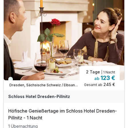
inkl. Parkplatz am Haus
inkl. W-LAN-Nutzung
2 Tage
| 1 Nacht
123 €
ab
Immer verfügbar
245 €
Gesamt ab
Dresden, Sächsische Schweiz / Elbsandsteingebirge
Schloss Hotel Dresden-Pillnitz
Höfische Genießertage im Schloss Hotel Dresden-
Pillnitz - 1 Nacht
1 Übernachtung