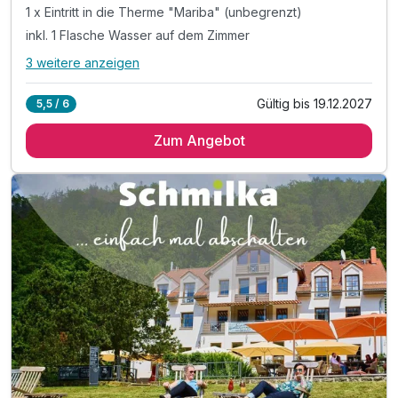
1 x Eintritt in die Therme "Mariba" (unbegrenzt)
inkl. 1 Flasche Wasser auf dem Zimmer
3 weitere anzeigen
Alle Inklusivleistungen
7 enthalten
Gültig bis 19.12.2027
5,5 / 6
4 Übernachtungen
Zum Angebot
4 x reichhaltiges "Landliebe" Frühstücksbuffet
1 x Eintritt in die Therme "Mariba" (unbegrenzt)
inkl. 1 Flasche Wasser auf dem Zimmer
inkl. Saunanutzung und Saunatücher im WellRelax
inkl. WLAN im gesamten Hotel
inkl. Parkplatz am Hotel