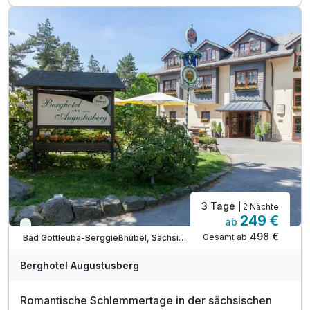
1 x Mühlen- & Bäckereiführung
Regelmäßige Aktiv- und Entspannungsprogramme
zum Beispiel Yoga und Klangmeditation
Entspannung in der Panorama-Sauna im Badehaus ***
inkl. Wanderkarten & Beratung für Ihre Ausflüge
inkl. Grander-Wasser im gesamten Haus
Bootsanleger am Haus & Kinderspielplatz nebenan
3 Tage
| 2 Nächte
249 €
ab
Immer verfügbar
498 €
Gesamt ab
Bad Gottleuba-Berggießhübel, Sächsische Schweiz / Elbsandsteingebirge
Berghotel Augustusberg
Romantische Schlemmertage in der sächsischen