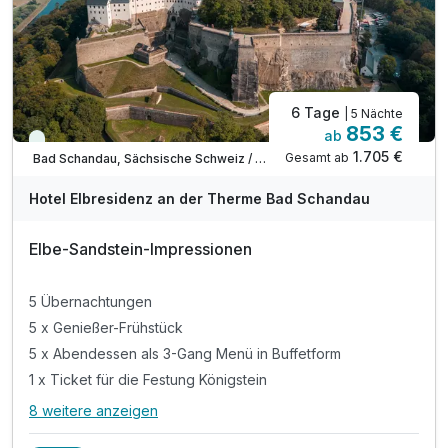
6 Tage
| 5 Nächte
853 €
ab
Viele Termine frei
1.705 €
Gesamt ab
Bad Schandau, Sächsische Schweiz / Elbsandsteingebirge
Hotel Elbresidenz an der Therme Bad Schandau
Elbe-Sandstein-Impressionen
5 Übernachtungen
5 x Genießer-Frühstück
5 x Abendessen als 3-Gang Menü in Buffetform
1 x Ticket für die Festung Königstein
8 weitere anzeigen
Alle Inklusivleistungen
12 enthalten