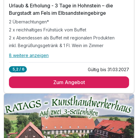
Urlaub & Erholung - 3 Tage in Hohnstein – die
Burgstadt am Fels im Elbsandsteingebirge
2 Übernachtungen*
2 x reichhaltiges Frühstück vom Buffet
2 x Abendessen als Buffet mit regionalen Produkten
inkl. Begrüßungsgetränk & 1 Fl. Wein im Zimmer
8 weitere anzeigen
Alle Inklusivleistungen
12 enthalten
Gültig bis 31.03.2027
5,2 / 6
2 Übernachtungen*
Zum Angebot
2 x reichhaltiges Frühstück vom Buffet
2 x Abendessen als Buffet mit regionalen Produkten
inkl. Begrüßungsgetränk & 1 Fl. Wein im Zimmer
inkl. Gästekarte Sächsische Schweiz mobil -
"Erlebnisse Sächsische Schweiz"
- Romantische Fahrt mit der Kirnitzschtalbahn
- Freie Fahrt mit dem ÖPNV Sächsische Schweiz