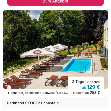
Zum Angebot
2 x Sächsisches Schlemmerfrühstück vom Buffet
auf der Gartenterrasse* oder im gläsernen Pavillon
1 x 1 Leihfahrrad für Ihren Ausflug in die Stadt,
auf dem Elberadeweg oder ins Elbsandsteingebirge
1 x 1 Fl. Mineralwasser zur Begrüßung im Zimmer
1 x Stadtplan von Dresden für Ihre Ausflüge
10% Gutschein für Getränke an der Lobby-Bar
Kostenfreier Late check out bis 12.00 Uhr**
1 x 1 Tetra Pak Wasser bei Abreise zum Mitnehmen
Familienspaß o. Zeit zu zweit - Alles ist möglich!
3 Tage
| 2 Nächte
129 €
ab
Wieder frei ab September
258 €
Gesamt ab
Hohnstein, Sächsische Schweiz / Elbsandsteingebirge
Parkhotel STEIGER Hohnstein