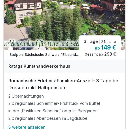
- zahlreiche Vorteilen bei Freizeiterlebnissen
inkl. Entspannungszeit in unserem Wellnessbereich
Erholungszeit in unserer Sauna & 40qm Außenpool*
inkl. Parkplatz am Hotel
3 Tage
| 2 Nächte
149 €
ab
In 1 Woche wieder frei
298 €
Gesamt ab
Stolpen, Sächsische Schweiz / Elbsandsteingebirge
Ratags Kunsthandwerkerhaus
Romantische Erlebnis-Familien-Auszeit- 3 Tage bei
Dresden inkl. Halbpension
2 Übernachtungen
2 x regionales Schlemmer- Frühstück vom Buffet
in der „Rustikalen Scheune“ oder im Biergarten
2 x regionales Abendessen im Jagdstübel
8 weitere anzeigen