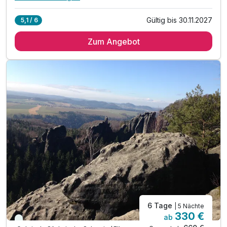
Alle Inklusivleistungen
12 enthalten
Gültig bis 30.11.2027
5,1 / 6
2 Übernachtungen
Zum Angebot
2 x regionales Schlemmer- Frühstück vom Buffet
in der „Rustikalen Scheune“ oder im Biergarten
2 x regionales Abendessen im Jagdstübel
oder in der gemütlichen „Guten Stube“
Erzgebirgische Erlebniswelt mit Schauwerkstatt
inkl. Tobeparadies- Spielplatz für Kinder
inkl. Haustier-Tiergarten & Ententeich*
inkl. Eintritt in unserem Märchenwald
inkl. Eisgarten, Lehmbackofen & Räucherofen
inkl. Parkplatz am Hotel
Familienspaß o. Zeit zu zweit - Alles ist möglich!
6 Tage
| 5 Nächte
330 €
ab
Viele Termine frei