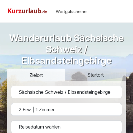
Wertgutscheine
Wanderurlaub Sächsische
Schweiz /
Elbsandsteingebirge
Startort
Zielort