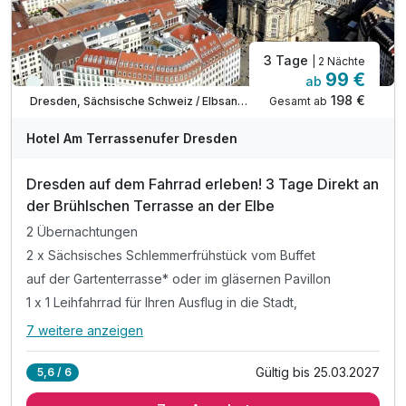
3 Tage
| 2 Nächte
99 €
ab
Viele Termine frei
198 €
Gesamt ab
Dresden, Sächsische Schweiz / Elbsandsteingebirge
A
WAR
Hotel Am Terrassenufer Dresden
D
202
Dresden auf dem Fahrrad erleben! 3 Tage Direkt an
6
der Brühlschen Terrasse an der Elbe
2 Übernachtungen
2 x Sächsisches Schlemmerfrühstück vom Buffet
auf der Gartenterrasse* oder im gläsernen Pavillon
1 x 1 Leihfahrrad für Ihren Ausflug in die Stadt,
7 weitere anzeigen
Alle Inklusivleistungen
11 enthalten
Gültig bis 25.03.2027
5,6 / 6
2 Übernachtungen