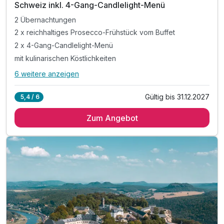
Schweiz inkl. 4-Gang-Candlelight-Menü
2 Übernachtungen
2 x reichhaltiges Prosecco-Frühstück vom Buffet
2 x 4-Gang-Candlelight-Menü
mit kulinarischen Köstlichkeiten
6 weitere anzeigen
Alle Inklusivleistungen
10 enthalten
Gültig bis 31.12.2027
5,4 / 6
2 Übernachtungen
Zum Angebot
2 x reichhaltiges Prosecco-Frühstück vom Buffet
2 x 4-Gang-Candlelight-Menü
mit kulinarischen Köstlichkeiten
1 x Haus-Cocktail zum Abschied am letzten Abend
1 x 1 Flasche Wasser bei Anreise auf dem Zimmer
inkl. Entspannung in unserer Sauna,
unserem Whirlpool & im römischen Dampfbad
inkl. Parkplatz
inkl. WLAN