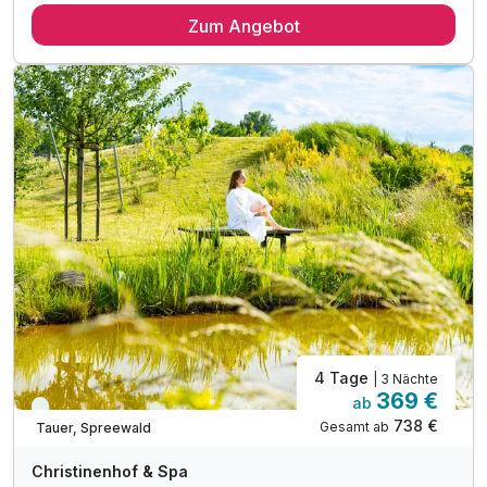
Zum Angebot
3 x Schlemmerfrühstücksbuffet
1 x 4-Gang-Vital-Menü
2 x Abendessen im Restaurant Wendenkönig
1 x Beauty-Drink zur Begrüßung
1 x Indische Ganzkörpermassage
1 x Taufrisch ca. 50 Min Beauty SPA
1 x Kahnfahrt durch den Spreewald
inkl. Leihfahrrad für einen Tag
1 x Vitaminbombenkorb im Zimmer
inkl. Nutzung unserer SPA-Landschaft und Außenpool
inkl. W-LAN-Nutzung
4 Tage
| 3 Nächte
369 €
ab
Immer verfügbar
738 €
Gesamt ab
Tauer, Spreewald
Christinenhof & Spa