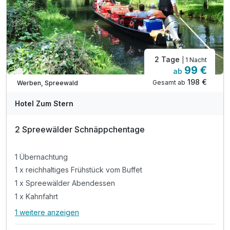
2 Tage
| 1 Nacht
99 €
ab
Verfügbar bis Dezember
198 €
Gesamt ab
Werben, Spreewald
Hotel Zum Stern
2 Spreewälder Schnäppchentage
1 Übernachtung
1 x reichhaltiges Frühstück vom Buffet
1 x Spreewälder Abendessen
1 x Kahnfahrt
1 weitere anzeigen
Alle Inklusivleistungen
5 enthalten