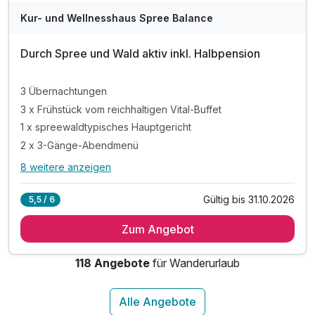
Kur- und Wellnesshaus Spree Balance
Durch Spree und Wald aktiv inkl. Halbpension
3 Übernachtungen
3 x Frühstück vom reichhaltigen Vital-Buffet
1 x spreewaldtypisches Hauptgericht
2 x 3-Gänge-Abendmenü
8 weitere anzeigen
Alle Inklusivleistungen
12 enthalten
Gültig bis 31.10.2026
5,5 / 6
3 Übernachtungen
Zum Angebot
3 x Frühstück vom reichhaltigen Vital-Buffet
1 x spreewaldtypisches Hauptgericht
118 Angebote
für Wanderurlaub
2 x 3-Gänge-Abendmenü
1 x Fahrradverleih für Ihren Spreewald- Ausflug
1 x 2-er Paddelboot für 2 Stunden