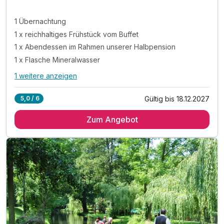
1 Übernachtung
1 x reichhaltiges Frühstück vom Buffet
1 x Abendessen im Rahmen unserer Halbpension
1 x Flasche Mineralwasser
1 weitere anzeigen
Alle Inklusivleistungen
5 enthalten
Gültig bis 18.12.2027
5,0 / 6
1 Übernachtung
Zum Angebot
1 x reichhaltiges Frühstück vom Buffet
1 x Abendessen im Rahmen unserer Halbpension
1 x Flasche Mineralwasser
inkl. WLAN-Nutzung