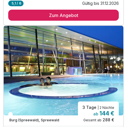
Gültig bis 31.12.2026
5,1 / 6
1 Übernachtung
Zum Angebot
1 x reichhaltiges Frühstück vom Buffet
1 x Spreewälder Abendessen
1 x Kahnfahrt
inkl. Parkplatz- und WLAN-Nutzung
3 Tage
| 2 Nächte
144 €
ab
In 2 Wochen wieder frei
288 €
Gesamt ab
Burg (Spreewald), Spreewald