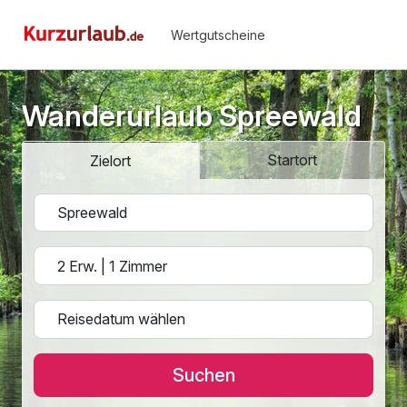
Wertgutscheine
Wanderurlaub Spreewald
Startort
Zielort
Suchen