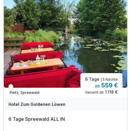
inkl. W-LAN
6 Tage
| 5 Nächte
559 €
ab
Teilweise ausgelastet
1.118 €
Gesamt ab
Peitz, Spreewald
A
WAR
Hotel Zum Goldenen Löwen
D
202
6 Tage Spreewald ALL IN
5