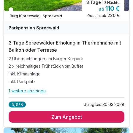
3 Tage
| 2 Nächte
110 €
ab
In 1 Woche wieder frei
220 €
Gesamt ab
Burg (Spreewald), Spreewald
Parkpension Spreewald
3 Tage Spreewälder Erholung in Thermennähe mit
Balkon oder Terrasse
2 Übernachtungen am Burger Kurpark
2 x reichhaltiges Frühstück vom Buffet
inkl. Klimaanlage
inkl. Parkplatz
1 weitere anzeigen
Alle Inklusivleistungen
5 enthalten
Gültig bis 30.03.2028
5,3 / 6
2 Übernachtungen am Burger Kurpark
Zum Angebot
2 x reichhaltiges Frühstück vom Buffet
inkl. Klimaanlage
inkl. Parkplatz