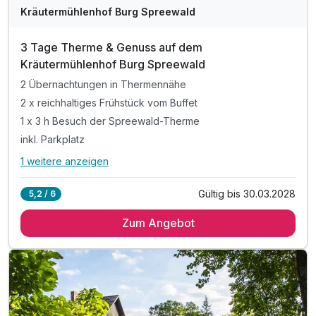
Kräutermühlenhof Burg Spreewald
3 Tage Therme & Genuss auf dem
Kräutermühlenhof Burg Spreewald
2 Übernachtungen in Thermennähe
2 x reichhaltiges Frühstück vom Buffet
1 x 3 h Besuch der Spreewald-Therme
inkl. Parkplatz
1 weitere anzeigen
Alle Inklusivleistungen
5 enthalten
Gültig bis 30.03.2028
5,2 / 6
2 Übernachtungen in Thermennähe
Zum Angebot
2 x reichhaltiges Frühstück vom Buffet
1 x 3 h Besuch der Spreewald-Therme
inkl. Parkplatz
inkl. W-LAN