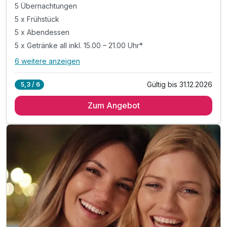
5 Übernachtungen
5 x Frühstück
5 x Abendessen
5 x Getränke all inkl. 15.00 – 21.00 Uhr*
6 weitere anzeigen
Alle Inklusivleistungen
10 enthalten
Gültig bis 31.12.2026
5,3 / 6
5 Übernachtungen
Zum Angebot
5 x Frühstück
5 x Abendessen
5 x Getränke all inkl. 15.00 – 21.00 Uhr*
1 x 2 Stunden Spreewaldkahnfahrt
1 x Kaffeenachmittag mit Spreewälder Hefeplinse
1 x Gutschein für die Museen der Stadt Peitz
1 x Begrüßungslikör zum Abendessen am Anreisetag
1 x 1 Flasche Mineralwasser pro Zimmer
inkl. Nutzung der Sauna