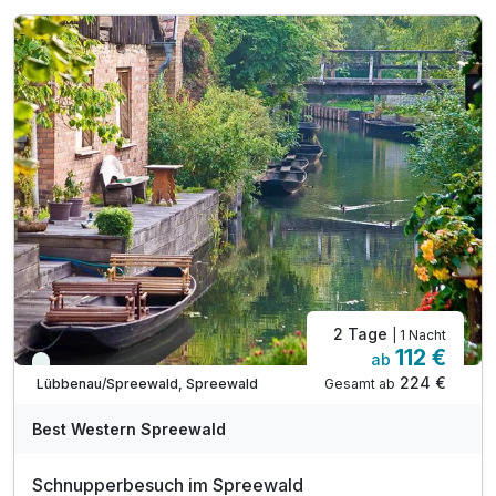
2 Tage
| 1 Nacht
112 €
ab
Immer verfügbar
224 €
Gesamt ab
Lübbenau/Spreewald, Spreewald
Best Western Spreewald
Schnupperbesuch im Spreewald