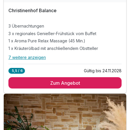
Christinenhof Balance
3 Übernachtungen
3 x regionales Genießer-Frühstück vom Buffet
1 x Aroma Pure Relax Massage (45 Min.)
1 x Kräuterölbad mit anschließendem Obstteller
7 weitere anzeigen
Alle Inklusivleistungen
11 enthalten
Gültig bis 24.11.2028
5,5 / 6
3 Übernachtungen
Zum Angebot
3 x regionales Genießer-Frühstück vom Buffet
1 x Aroma Pure Relax Massage (45 Min.)
1 x Kräuterölbad mit anschließendem Obstteller
1 x Wellness-Salat im Restaurant
1 x Wellness-Cocktail (alkoholfrei)
1 x Spreewald-Überraschung auf dem Zimmer
1 x 1 Flasche Mineralwasser am Anreisetag