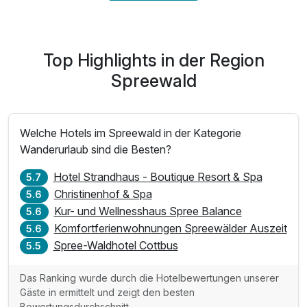
1 x Lunchpaket und Radlerkarte
1 x Schröpfmassage (30 min.)
inkl. Entspannung in unserer Sauna
Top Highlights in der Region
inkl. Wohlfühlbademantel
inkl. 1 Flasche Wasser auf Ihrem Zimmer
Spreewald
inkl. W-LAN
Welche Hotels im Spreewald in der Kategorie
Wanderurlaub sind die Besten?
Hotel Strandhaus - Boutique Resort & Spa
5.7
Christinenhof & Spa
5.6
Kur- und Wellnesshaus Spree Balance
5.6
Komfortferienwohnungen Spreewälder Auszeit
5.6
Spree-Waldhotel Cottbus
5.5
Das Ranking wurde durch die Hotelbewertungen unserer
Gäste in ermittelt und zeigt den besten
Bewertungsdurchschnitt