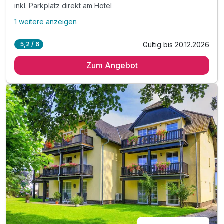
inkl. Parkplatz direkt am Hotel
1 weitere anzeigen
Alle Inklusivleistungen
5 enthalten
Gültig bis 20.12.2026
5,2 / 6
2 Übernachtungen
Zum Angebot
2 x Spreewälder Schlemmerfrühstück
inkl. Informationsmaterial über die Region
inkl. Parkplatz direkt am Hotel
inkl. WLAN-Nutzung