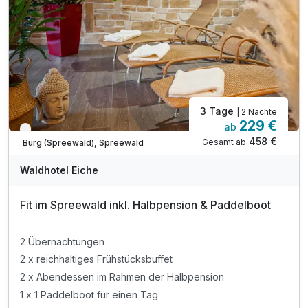
inkl. Leihbademantel, Saunatücher & Wellnesstasche
inkl. Nutzung des Wellness- & Fitnessbereichs
inkl. Parkplatz & W-Lan
3 Tage
| 2 Nächte
229 €
ab
Nur noch bis Oktober
458 €
Gesamt ab
Burg (Spreewald), Spreewald
Waldhotel Eiche
Fit im Spreewald inkl. Halbpension & Paddelboot
2 Übernachtungen
2 x reichhaltiges Frühstücksbuffet
2 x Abendessen im Rahmen der Halbpension
1 x 1 Paddelboot für einen Tag