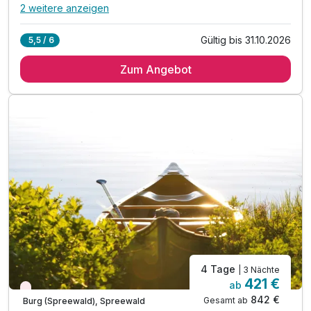
2 weitere anzeigen
Alle Inklusivleistungen
6 enthalten
Gültig bis 31.10.2026
5,5 / 6
2 Übernachtungen
Zum Angebot
2 x reichhaltiges Frühstücksbuffet
2 x Abendessen im Rahmen der Halbpension
1 x 1 Paddelboot für einen Tag
inkl. Aktivstunden in unserem Fitnessbereich
inkl. W-LAN
4 Tage
| 3 Nächte
421 €
ab
Wieder frei ab September
842 €
Gesamt ab
Burg (Spreewald), Spreewald