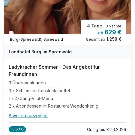
4 Tage
| 3 Nächte
629 €
ab
Nur noch Restplätze
1.258 €
Gesamt ab
Burg (Spreewald), Spreewald
Landhotel Burg im Spreewald
Ladykracher Sommer - Das Angebot für
Freundinnen
3 Übernachtungen
3 x Schlemmerfrühstücksbuffet
1 x 4-Gang-Vital-Menü
2 x Abendessen im Restaurant Wendenkönig
8 weitere anzeigen
Alle Inklusivleistungen
12 enthalten
Gültig bis 31.10.2026
5,5 / 6
3 Übernachtungen