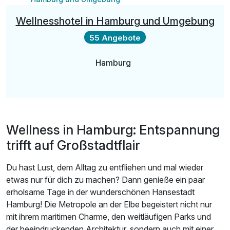
Die Tickets zur Veranstaltung auf dem Schiff werden an
Wellnesshotel in Hamburg und Umgebung
der Hotelrezeption übermittelt
55 Angebote
Buchbar nur bis 31. August 2026!
Hamburg
Wellness in Hamburg: Entspannung
trifft auf Großstadtflair
Du hast Lust, dem Alltag zu entfliehen und mal wieder
etwas nur für dich zu machen? Dann genieße ein paar
erholsame Tage in der wunderschönen Hansestadt
Hamburg! Die Metropole an der Elbe begeistert nicht nur
mit ihrem maritimen Charme, den weitläufigen Parks und
der beeindruckenden Architektur, sondern auch mit einer