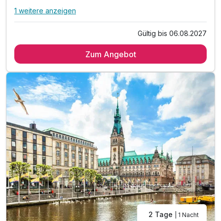
1 weitere anzeigen
Alle Inklusivleistungen
5 enthalten
Gültig bis 06.08.2027
2 Tage / 1 Übernachtung
Zum Angebot
tägliche Nutzung des Wellnessbereichs inkl. Sauna,
Sanarium und Ruhebereich
tägliche Nutzung des Fitnessbereichs
1 x Flasche Wasser auf dem Zimmer
WLAN-Nutzung
2 Tage
| 1 Nacht