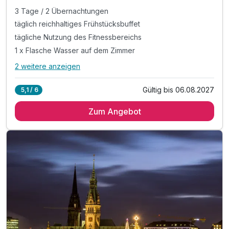
3 Tage / 2 Übernachtungen
täglich reichhaltiges Frühstücksbuffet
tägliche Nutzung des Fitnessbereichs
1 x Flasche Wasser auf dem Zimmer
2 weitere anzeigen
Alle Inklusivleistungen
6 enthalten
Gültig bis 06.08.2027
5,1 / 6
3 Tage / 2 Übernachtungen
Zum Angebot
täglich reichhaltiges Frühstücksbuffet
tägliche Nutzung des Fitnessbereichs
1 x Flasche Wasser auf dem Zimmer
Tee- & Kaffeestation auf den Zimmern
WLAN-Nutzung