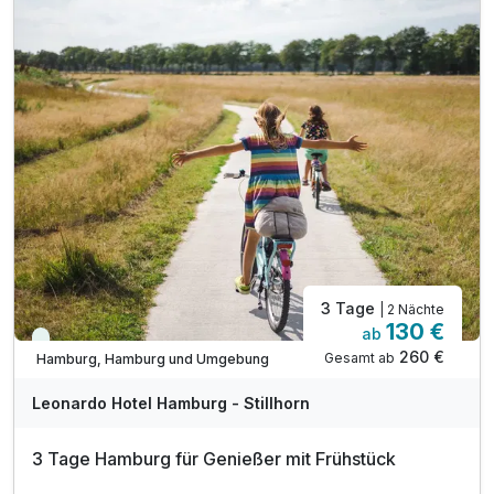
Early Check-in ab 13:30 Uhr
inkl. W-LAN Nutzung auf dem Zimmer
inkl. Nutzung Wellnessbereich
inkl. Nutzung Fitnessbereich
inkl. Kultur- und Tourismus Taxe
3 Tage
| 2 Nächte
130 €
ab
Viele Termine frei
260 €
Gesamt ab
Hamburg, Hamburg und Umgebung
Leonardo Hotel Hamburg - Stillhorn
3 Tage Hamburg für Genießer mit Frühstück