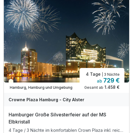
auf dem Zimmer
tägliche Nutzung des Fitnessbereichs
WLAN-Nutzung
4 Tage
| 3 Nächte
729 €
ab
Saisonal verfügbar
1.458 €
Gesamt ab
Hamburg, Hamburg und Umgebung
Crowne Plaza Hamburg - City Alster
Hamburger Große Silvesterfeier auf der MS
Elbkristall
4 Tage / 3 Nächte im komfortablen Crown Plaza inkl. reichhaltiges Frühstücksbuffet