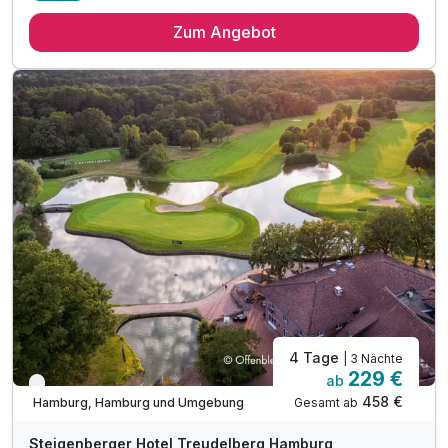
3 Übernachtungen
Zum Angebot
3 x Gute-Laune-Frühstücksbüffet
1 x Begrüßungsgetränk
1 x 4-Gang-Festtagsmenü inkl. Aperitif pro Person
am 24.12.2026 um 20:00 Uhr
inkl. Nutzung unseres alsterSPA
inkl. Smart TV mit Streaming Funktion
inkl. Stadtplan für Entdeckertouren & Sightseeing
inkl. Bademantel während des Aufenthaltes
inkl. Nutzung W-Lan
4 Tage
| 3 Nächte
229 €
ab
Verfügbar bis Dezember
458 €
Gesamt ab
Hamburg, Hamburg und Umgebung
Steigenberger Hotel Treudelberg Hamburg