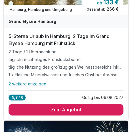
133 €
ab
Viele Termine frei
266 €
Gesamt ab
Hamburg, Hamburg und Umgebung
Grand Elysée Hamburg
5-Sterne Urlaub in Hamburg! 2 Tage im Grand
Elysee Hamburg mit Frühstück
2 Tage / 1 Übernachtung
täglich reichhaltiges Frühstücksbuffet
tägliche Nutzung des großzügigen Wellnessbereichs inkl. Innenpoolanlage, Whirpool sowie verschiedene Saunen
1 x Flasche Mineralwasser und frisches Obst bei Anreise auf dem Zimmer
2 weitere anzeigen
Alle Inklusivleistungen
6 enthalten
Gültig bis 06.08.2027
5,8 / 6
2 Tage / 1 Übernachtung
Zum Angebot
täglich reichhaltiges Frühstücksbuffet
tägliche Nutzung des großzügigen Wellnessbereichs inkl.
Innenpoolanlage, Whirpool sowie verschiedene Saunen
1 x Flasche Mineralwasser und frisches Obst bei Anreise