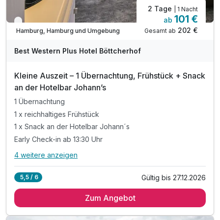
2 Tage
| 1 Nacht
101 €
ab
Verfügbar bis Dezember
202 €
Gesamt ab
Hamburg, Hamburg und Umgebung
Best Western Plus Hotel Böttcherhof
Kleine Auszeit – 1 Übernachtung, Frühstück + Snack
an der Hotelbar Johann’s
1 Übernachtung
1 x reichhaltiges Frühstück
1 x Snack an der Hotelbar Johann´s
Early Check-in ab 13:30 Uhr
4 weitere anzeigen
Alle Inklusivleistungen
8 enthalten
Gültig bis 27.12.2026
5,5 / 6
1 Übernachtung
Zum Angebot
1 x reichhaltiges Frühstück
1 x Snack an der Hotelbar Johann´s