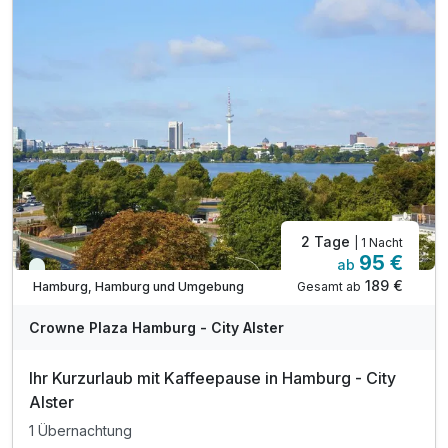
2 Tage
| 1 Nacht
95 €
ab
Viele Termine frei
189 €
Gesamt ab
Hamburg, Hamburg und Umgebung
A
WAR
Crowne Plaza Hamburg - City Alster
D
202
Ihr Kurzurlaub mit Kaffeepause in Hamburg - City
6
Alster
1 Übernachtung