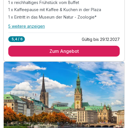
1 x reichhaltiges Frühstück vom Buffet
1 x Kaffeepause mit Kaffee & Kuchen in der Plaza
1 x Eintritt in das Museum der Natur - Zoologie*
5 weitere anzeigen
Alle Inklusivleistungen
9 enthalten
Gültig bis 29.12.2027
5,4 / 6
1 Übernachtung
Zum Angebot
1 x reichhaltiges Frühstück vom Buffet
1 x Kaffeepause mit Kaffee & Kuchen in der Plaza
1 x Eintritt in das Museum der Natur - Zoologie*
interessant für große und kleine Kinder
1 x Flasche Wasser zur Begrüßung auf dem Zimmer
inkl. Tee- und Kaffee Zubereiter auf dem Zimmer
inkl. Nutzung des Fitnessbereiches
inkl. Nutzung W-Lan