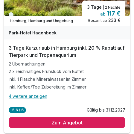
3 Tage
| 2 Nächte
117 €
ab
Immer verfügbar
233 €
Gesamt ab
Hamburg, Hamburg und Umgebung
Park-Hotel Hagenbeck
3 Tage Kurzurlaub in Hamburg inkl. 20 % Rabatt auf
Tierpark und Tropenaquarium
2 Übernachtungen
2 x reichhaltiges Frühstück vom Buffet
inkl. 1 Flasche Mineralwasser im Zimmer
inkl. Kaffee/Tee Zubereitung im Zimmer
4 weitere anzeigen
Alle Inklusivleistungen
8 enthalten
Gültig bis 31.12.2027
5,6 / 6
2 Übernachtungen
Zum Angebot
2 x reichhaltiges Frühstück vom Buffet
inkl. 1 Flasche Mineralwasser im Zimmer