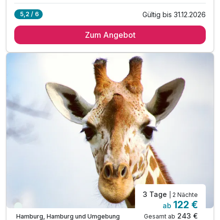
Gültig bis 31.12.2026
5,2 / 6
2 Übernachtungen im The INNSiDE Room
Zum Angebot
2 x reichhaltiges Frühstückbuffet
1 x Welcome Drink bei Anreise
1 x gefüllte Minibar während des Aufenthaltes
1 x Stadtplan für Sightseeing auf eigene Faust
inkl. Nutzung W-Lan
3 Tage
| 2 Nächte
122 €
ab
Immer verfügbar
243 €
Gesamt ab
Hamburg, Hamburg und Umgebung