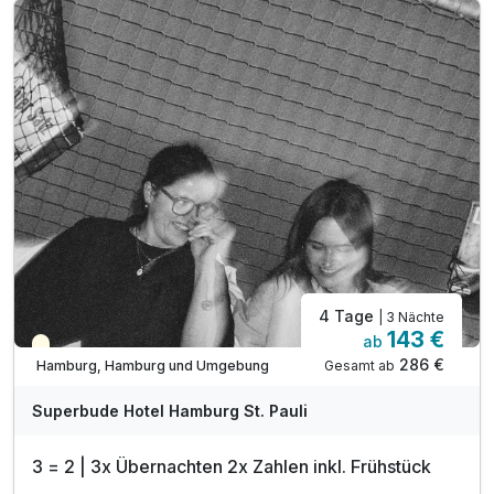
inkl. Kaffee/Tee Zubereitung im Zimmer
inkl. 10% Discount auf F&B Leistungen
inkl. Nutzung W-LAN
inkl. 20% Rabatt auf Eintrittskarten
für Tierpark und Tropenaquarium Hagenbeck
4 Tage
| 3 Nächte
143 €
ab
Teilweise ausgelastet
286 €
Gesamt ab
Hamburg, Hamburg und Umgebung
Superbude Hotel Hamburg St. Pauli
3 = 2 | 3x Übernachten 2x Zahlen inkl. Frühstück