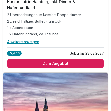
Kurzurlaub in Hamburg inkl. Dinner &
Hafenrundfahrt
2 Übernachtungen im Komfort-Doppelzimmer
2 x reichhaltiges Buffet Frühstück
1 x Abendessen
1 x Hafenrundfahrt, ca. 1 Stunde
4 weitere anzeigen
Alle Inklusivleistungen
8 enthalten
Gültig bis 28.02.2027
5,4 / 6
2 Übernachtungen im Komfort-Doppelzimmer
Zum Angebot
2 x reichhaltiges Buffet Frühstück
1 x Abendessen
1 x Hafenrundfahrt, ca. 1 Stunde
1 x Flasche Hauswein für die Zeit zu Zweit
1 x Flasche Wasser auf dem Zimmer
inkl. Hausschuhe (Slipper) für die Kinder
inkl. W-LAN Nutzung