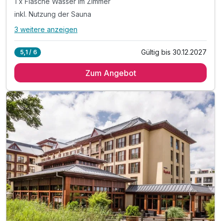
1 x Flasche Wasser im Zimmer
inkl. Nutzung der Sauna
3 weitere anzeigen
Alle Inklusivleistungen
7 enthalten
Gültig bis 30.12.2027
5,1 / 6
2 Übernachtungen
Zum Angebot
2 x reichhaltiges Frühstück vom Buffet
1 x Flasche Wasser im Zimmer
inkl. Nutzung der Sauna
inkl. Parkplatz (nach Verfügbarkeit)
inkl. Nutzung W-Lan
inkl. Tourismusabgabe