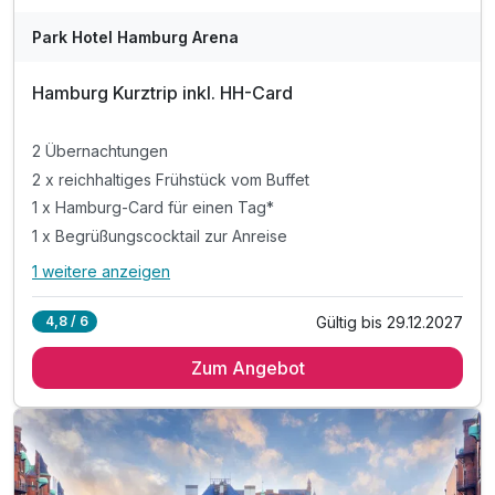
Park Hotel Hamburg Arena
Hamburg Kurztrip inkl. HH-Card
2 Übernachtungen
2 x reichhaltiges Frühstück vom Buffet
1 x Hamburg-Card für einen Tag*
1 x Begrüßungscocktail zur Anreise
1 weitere anzeigen
Alle Inklusivleistungen
5 enthalten
Gültig bis 29.12.2027
4,8 / 6
2 Übernachtungen
Zum Angebot
2 x reichhaltiges Frühstück vom Buffet
1 x Hamburg-Card für einen Tag*
1 x Begrüßungscocktail zur Anreise
inkl. W-LAN Nutzung