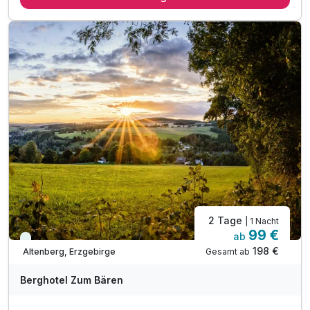
inkl. geführte Wanderungen laut Wochenprogramm
inkl. YOKI AHORN Kinderwelt mit Kinderprogrammen
inkl. Streichelgehege & Kletterseilgarten
2 Tage
| 1 Nacht
99 €
ab
Immer verfügbar
198 €
Gesamt ab
Altenberg, Erzgebirge
Berghotel Zum Bären