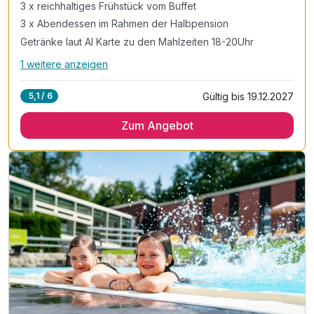
3 x reichhaltiges Frühstück vom Buffet
3 x Abendessen im Rahmen der Halbpension
Getränke laut AI Karte zu den Mahlzeiten 18-20Uhr
1 weitere anzeigen
Alle Inklusivleistungen
5 enthalten
Gültig bis 19.12.2027
5,1 / 6
3 Übernachtungen
Zum Angebot
3 x reichhaltiges Frühstück vom Buffet
3 x Abendessen im Rahmen der Halbpension
Getränke laut AI Karte zu den Mahlzeiten 18-20Uhr
3 x Kaffee und Kuchen am Nachmittag