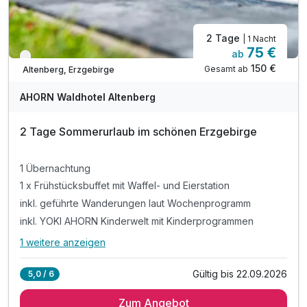
2 Tage
| 1 Nacht
75 €
ab
Nur noch bis September
150 €
Gesamt ab
Altenberg, Erzgebirge
AHORN Waldhotel Altenberg
2 Tage Sommerurlaub im schönen Erzgebirge
1 Übernachtung
1 x Frühstücksbuffet mit Waffel- und Eierstation
inkl. geführte Wanderungen laut Wochenprogramm
inkl. YOKI AHORN Kinderwelt mit Kinderprogrammen
1 weitere anzeigen
Alle Inklusivleistungen
5 enthalten
Gültig bis 22.09.2026
5,0 / 6
1 Übernachtung
Zum Angebot
1 x Frühstücksbuffet mit Waffel- und Eierstation