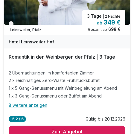
3 Tage
| 2 Nächte
349 €
ab
Verfügbar bis Dezember
698 €
Gesamt ab
Leinsweiler, Pfalz
Hotel Leinsweiler Hof
Romantik in den Weinbergen der Pfalz | 3 Tage
2 Übernachtungen im komfortablen Zimmer
2 x reichhaltiges Zero-Waste Frühstücksbuffet
1 x 5-Gang-Genussmenü mit Weinbegleitung am Abend
1 x 3-Gang-Genussmenü oder Buffet am Abend
8 weitere anzeigen
Alle Inklusivleistungen
12 enthalten
Gültig bis 20.12.2026
5,2 / 6
2 Übernachtungen im komfortablen Zimmer
Zum Angebot
2 x reichhaltiges Zero-Waste Frühstücksbuffet