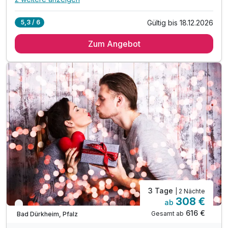
Alle Inklusivleistungen
6 enthalten
Gültig bis 18.12.2026
5,3 / 6
2 Übernachtungen im Deluxezimmer
Zum Angebot
2 x Frühstück vom reichhaltigen Büffet
1 x Adventsgruß zur Begrüßung auf dem Zimmer
1 x vorweihnachtliches 4-Gang-Menü am Kamin
1 x Besuch einer der romantischen Weihnachtsmärkte
inkl. Nutzung des Saunabereichs
3 Tage
| 2 Nächte
308 €
ab
Verfügbar bis Dezember
616 €
Gesamt ab
Bad Dürkheim, Pfalz