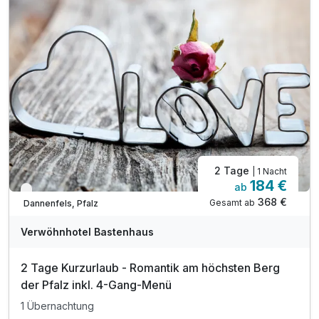
* Freie Fahrt mit Bus und Bahn
* Eintritt in über 100 Freizeiteinrichtungen
inkl. Informationsmaterial
inkl. WLAN
2 Tage
| 1 Nacht
184 €
ab
Verfügbar bis Dezember
368 €
Gesamt ab
Dannenfels, Pfalz
Verwöhnhotel Bastenhaus
2 Tage Kurzurlaub - Romantik am höchsten Berg
der Pfalz inkl. 4-Gang-Menü
1 Übernachtung