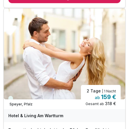
1 x 5-Gang-Genussmenü mit Weinbegleitung am Abend
1 x 3-Gang-Genussmenü oder Buffet am Abend
1 x Romantik-Cocktail an der Hotelbar
romantisch dekoriertes Zimmer
-15 % auf vorab gebuchte Wellnessbehandlungen
Entspannung im 1500 qm großen hof.spa
Panorama-Schwimmbad mit Innen- und Außenpool
3 Saunen, 5 Ruheräume, Garten
3 Vitalbars mit Wasser, Tee-Auswahl und Snacks
Wellnesstasche mit Saunatuch und Bademantel
2 Tage
| 1 Nacht
159 €
ab
Viele Termine frei
318 €
Gesamt ab
Speyer, Pfalz
Hotel & Living Am Wartturm