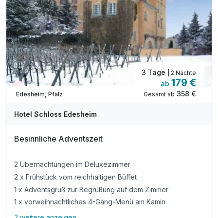
inkl. W-LAN
3 Tage
| 2 Nächte
179 €
ab
Wieder frei ab November
358 €
Gesamt ab
Edesheim, Pfalz
Hotel Schloss Edesheim
Besinnliche Adventszeit
2 Übernachtungen im Deluxezimmer
2 x Frühstück vom reichhaltigen Büffet
1 x Adventsgruß zur Begrüßung auf dem Zimmer
1 x vorweihnachtliches 4-Gang-Menü am Kamin
2 weitere anzeigen