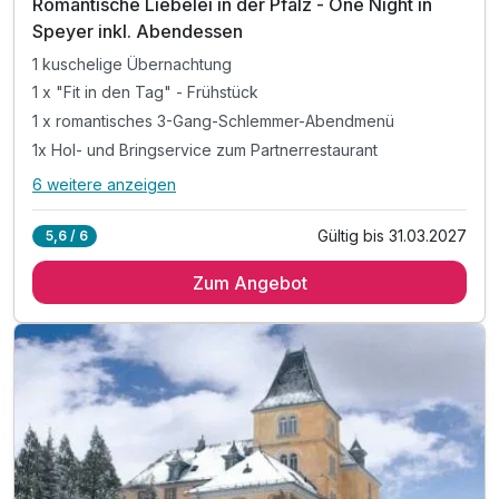
Romantische Liebelei in der Pfalz - One Night in
Speyer inkl. Abendessen
1 kuschelige Übernachtung
1 x "Fit in den Tag" - Frühstück
1 x romantisches 3-Gang-Schlemmer-Abendmenü
1x Hol- und Bringservice zum Partnerrestaurant
6 weitere anzeigen
Alle Inklusivleistungen
10 enthalten
Gültig bis 31.03.2027
5,6 / 6
1 kuschelige Übernachtung
Zum Angebot
1 x "Fit in den Tag" - Frühstück
1 x romantisches 3-Gang-Schlemmer-Abendmenü
1x Hol- und Bringservice zum Partnerrestaurant
1 x prickelnder Prosecco für die Zeit zu Zweit
1 x süße Versuchung auf dem Zimmer
1 x romantische Zimmerdekoration
inkl. auf Wunsch Gratis Frühstücks-Zimmerservice
inkl. Hotelparkplatz