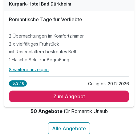
Kurpark-Hotel Bad Dürkheim
Romantische Tage für Verliebte
2 Übernachtungen im Komfortzimmer
2 x vielfältiges Frühstück
mit Rosenblättern bestreutes Bett
1 Flasche Sekt zur Begrüßung
8 weitere anzeigen
Alle Inklusivleistungen
12 enthalten
Gültig bis 20.12.2026
5,3 / 6
2 Übernachtungen im Komfortzimmer
Zum Angebot
2 x vielfältiges Frühstück
mit Rosenblättern bestreutes Bett
50 Angebote
für Romantik Urlaub
1 Flasche Sekt zur Begrüßung
1 Obstteller aufs Zimmer
1 x 4-Gang-Candle-Light-Dinner
1 x entspannendes Körperpeeling (20 Minuten)