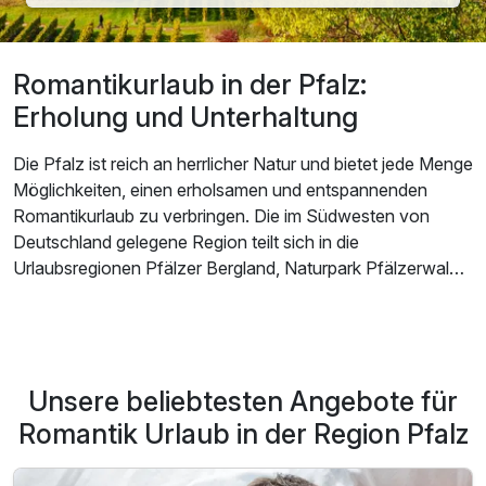
Romantikurlaub in der Pfalz:
Erholung und Unterhaltung
Die Pfalz ist reich an herrlicher Natur und bietet jede Menge
Möglichkeiten, einen erholsamen und entspannenden
Romantikurlaub zu verbringen. Die im Südwesten von
Deutschland gelegene Region teilt sich in die
Urlaubsregionen Pfälzer Bergland, Naturpark Pfälzerwald,
Ferienregion Deutsche Weinstraße und die Pfälzer
Rheinebene.
Wer Ruhe und Entspannung sucht, ist im Gebiet rund um
Unsere beliebtesten Angebote für
den Donnersberg bestens aufgehoben. Die leicht hügelige
Landschaft mit ihren kleinen Wäldern ist das Pendant zum
Romantik Urlaub in der Region Pfalz
Trubel in der Großstadt und für einen romantischen Urlaub
zu zweit genau richtig. Der Naturpark Pfälzer Wald lädt mit