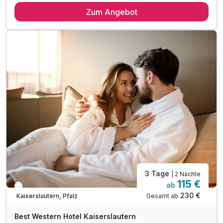
Zum Angebot
1 x Frühstück für Romantiker
1 x romantisches 3 Gang-Candle-Light-Dinner
1 x Glas Winzersekt zur Begrüßung an der Hotelbar
1 x Flasche Mineralwasser auf dem Zimmer
inkl. Upgrade in die Superior-Kategorie
inkl. Nutzung der Sauna mit Relaxbereich
inkl. Nutzung unseres Fitnessbereiches
inkl. Nutzung WLAN
3 Tage
| 2 Nächte
115 €
ab
Verfügbar bis Januar
230 €
Gesamt ab
Kaiserslautern, Pfalz
Best Western Hotel Kaiserslautern