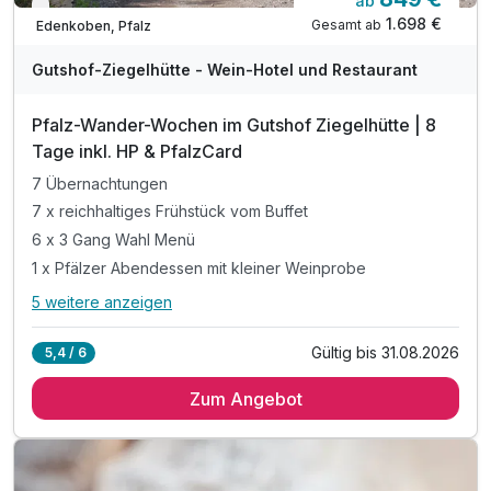
ab
Nur noch bis August
1.698 €
Gesamt ab
Edenkoben, Pfalz
Gutshof-Ziegelhütte - Wein-Hotel und Restaurant
Pfalz-Wander-Wochen im Gutshof Ziegelhütte | 8
Tage inkl. HP & PfalzCard
7 Übernachtungen
7 x reichhaltiges Frühstück vom Buffet
6 x 3 Gang Wahl Menü
1 x Pfälzer Abendessen mit kleiner Weinprobe
5 weitere anzeigen
Alle Inklusivleistungen
9 enthalten
Gültig bis 31.08.2026
5,4 / 6
7 Übernachtungen
Zum Angebot
7 x reichhaltiges Frühstück vom Buffet
6 x 3 Gang Wahl Menü
1 x Pfälzer Abendessen mit kleiner Weinprobe
inkl "PfalzCard" zur freien Nutzung *