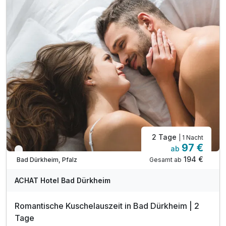
einem Netz an gut ausgebauten Wanderwegen zu
ausgedehnten Spaziergängen und Wanderungen ein. In
der unberührten Landschaft mit ihren zahlreichen einsamen
Dörfern vermittelt eine Vielzahl an Burgen und Burgruinen
einen Hauch von Ritterromantik.
2 Tage
| 1 Nacht
97 €
ab
Nur noch bis Oktober
194 €
Gesamt ab
Bad Dürkheim, Pfalz
ACHAT Hotel Bad Dürkheim
Romantische Kuschelauszeit in Bad Dürkheim | 2
Tage