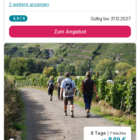
2 weitere anzeigen
Alle Inklusivleistungen
6 enthalten
Gültig bis 31.12.2027
4,9 / 6
3 Übernachtungen
Zum Angebot
3 x reichhaltiges Frühstück vom Buffet
3 x 3-Gang-Menü
1 x Flasche Wasser auf Ihrem Zimmer
inkl. WLAN
inkl. Parkplatz
8 Tage
| 7 Nächte
849 €