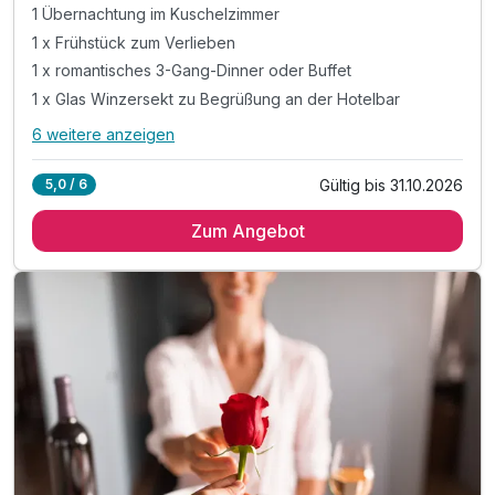
1 Übernachtung im Kuschelzimmer
1 x Frühstück zum Verlieben
1 x romantisches 3-Gang-Dinner oder Buffet
1 x Glas Winzersekt zu Begrüßung an der Hotelbar
6 weitere anzeigen
Alle Inklusivleistungen
10 enthalten
Gültig bis 31.10.2026
5,0 / 6
1 Übernachtung im Kuschelzimmer
Zum Angebot
1 x Frühstück zum Verlieben
1 x romantisches 3-Gang-Dinner oder Buffet
1 x Glas Winzersekt zu Begrüßung an der Hotelbar
1 x Flasche Wasser bei Anreise auf dem Zimmer
inkl. Nutzung der hoteleigenen Sauna
inkl. Nutzung des Schwimmbads
inkl. Ruhe genießen im Ruheraum
inkl. Nutzung der Infrarotkabine
inkl. Wlan Nutzung