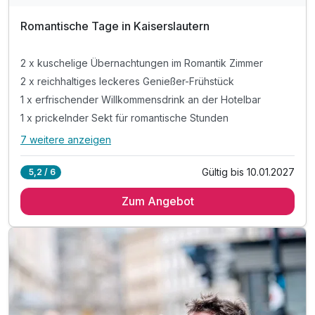
Romantische Tage in Kaiserslautern
2 x kuschelige Übernachtungen im Romantik Zimmer
2 x reichhaltiges leckeres Genießer-Frühstück
1 x erfrischender Willkommensdrink an der Hotelbar
1 x prickelnder Sekt für romantische Stunden
7 weitere anzeigen
Alle Inklusivleistungen
11 enthalten
Gültig bis 10.01.2027
5,2 / 6
2 x kuschelige Übernachtungen im Romantik Zimmer
Zum Angebot
2 x reichhaltiges leckeres Genießer-Frühstück
1 x erfrischender Willkommensdrink an der Hotelbar
1 x prickelnder Sekt für romantische Stunden
1 x romantisch dekoriertes Zimmer
1 x Flasche Mineralwasser auf dem Zimmer
inkl. Late Check out nach Verfügbarkeit
inkl. Nutzung unseres Fitnessbereiches