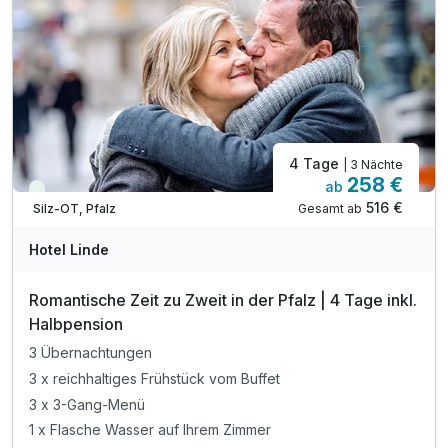
inkl. Saunabenutzung
inkl. Kaffee & Tee auf dem Zimmer
inkl. Wlan Nutzung im Hotel
4 Tage
| 3 Nächte
258 €
ab
Immer verfügbar
516 €
Gesamt ab
Silz-OT, Pfalz
Hotel Linde
Romantische Zeit zu Zweit in der Pfalz | 4 Tage inkl.
Halbpension
3 Übernachtungen
3 x reichhaltiges Frühstück vom Buffet
3 x 3-Gang-Menü
1 x Flasche Wasser auf Ihrem Zimmer