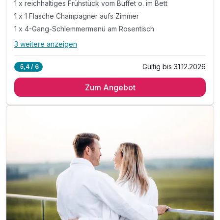
1 x reichhaltiges Frühstück vom Buffet o. im Bett
1 x 1 Flasche Champagner aufs Zimmer
1 x 4-Gang-Schlemmermenü am Rosentisch
3 weitere anzeigen
Alle Inklusivleistungen
7 enthalten
Gültig bis 31.12.2026
5,4 / 6
1 Übernachtung
Zum Angebot
1 x reichhaltiges Frühstück vom Buffet o. im Bett
1 x 1 Flasche Champagner aufs Zimmer
1 x 4-Gang-Schlemmermenü am Rosentisch
inkl. Nutzung der Wellness-Oase
inkl. Mineralwasser im Hotelzimmer
inkl. PFALZ-CARD - die Gästekarte der Pfalz