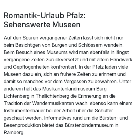
1 x Massage mit duftendem Aromaöl (20 Minuten)
Romantik-Urlaub Pfalz:
inkl. Nutzung des Wellness- & Fitnessbereichs
inkl. Leihbademantel und Saunatasche
Sehenswerte Museen
inkl. Minibar-Getränke
Auf den Spuren vergangener Zeiten lässt sich nicht nur
inkl. WLAN
beim Besichtigen von Burgen und Schlössern wandeln.
Beim Besuch eines Museums wird man ebenfalls in längst
vergangene Zeiten zurückversetzt und mit altem Handwerk
und Gepflogenheiten konfrontiert. In der Pfalz laden viele
Museen dazu ein, sich an frühere Zeiten zu erinnern und
damit so manches vor dem Vergessen zu bewahren. Unter
anderem hält das Musikantenlandmuseum Burg
Lichtenberg in Thallichtenberg die Erinnerung an die
Tradition der Wandermusikanten wach, ebenso kann einem
Instrumentenbauer bei der Arbeit über die Schulter
geschaut werden. Informatives rund um die Bürsten- und
Besenproduktion bietet das Bürstenbindermuseum in
Ramberg.