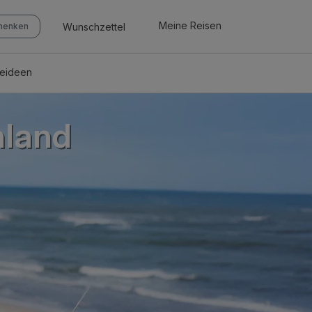
Meine Reisen
Wunschzettel
chenken
seideen
hland