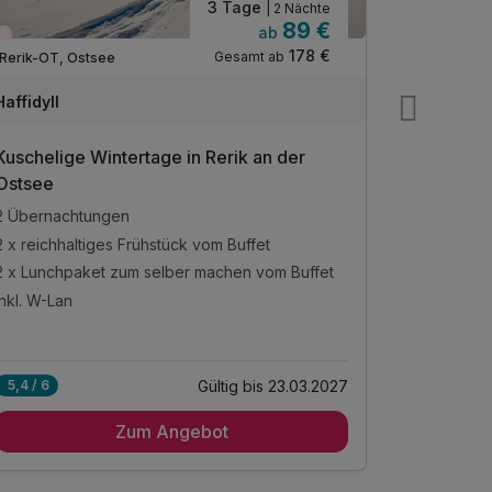
3 Tage
| 2 Nächte
89 €
ab
Wieder frei ab November
Teilweise
178 €
Gesamt ab
Rerik-OT, Ostsee
Baabe, Rü
Haffidyll
R&R Hotel
Kuschelige Wintertage in Rerik an der
4 Tage O
Ostsee
2 Übernachtungen
3 Übernac
2 x reichhaltiges Frühstück vom Buffet
3 x reichha
2 x Lunchpaket zum selber machen vom Buffet
inkl. Schif
inkl. W-Lan
inkl. freie
3 weitere 
Alle Inkl
Gültig bis 23.03.2027
5,4 / 6
5,2 / 6
3 Übernac
Zum Angebot
3 x reichha
inkl. Schif
inkl. freie