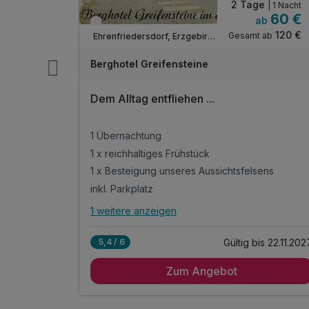
2 Tage
| 3 Nächte
| 1 Nacht
122 €
60 €
b
ab
Wieder frei ab September
243 €
120 €
ab
Gesamt ab
Ehrenfriedersdorf, Erzgebirge
Berghotel Greifensteine
Dem Alltag entfliehen ...
1 Übernachtung
1 x reichhaltiges Frühstück
e"*
1 x Besteigung unseres Aussichtsfelsens
ienbus*
inkl. Parkplatz
1 weitere anzeigen
Alle Inklusivleistungen
n
5 enthalten
s 23.12.2026
Gültig bis 22.11.202
5,4 / 6
1 Übernachtung
Zum Angebot
1 x reichhaltiges Frühstück
e"*
1 x Besteigung unseres Aussichtsfelsens
ienbus*
inkl. Parkplatz