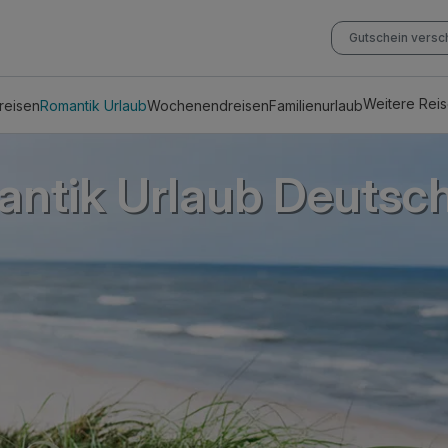
Gutschein vers
Weitere Rei
reisen
Romantik Urlaub
Wochenendreisen
Familienurlaub
ntik Urlaub Deutsc