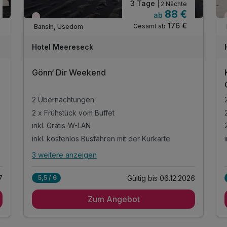
3 Tage
| 2 Nächte
88 €
ab
Wieder frei ab Oktober
176 €
Gesamt ab
Bansin, Usedom
Hotel Meereseck
Gönn‘ Dir Weekend
2 Übernachtungen
2 x Frühstück vom Buffet
inkl. Gratis-W-LAN
inkl. kostenlos Busfahren mit der Kurkarte
3 weitere anzeigen
Alle Inklusivleistungen
7 enthalten
7
Gültig bis 06.12.2026
5,5 / 6
2 Übernachtungen
Zum Angebot
2 x Frühstück vom Buffet
inkl. Gratis-W-LAN
inkl. kostenlos Busfahren mit der Kurkarte