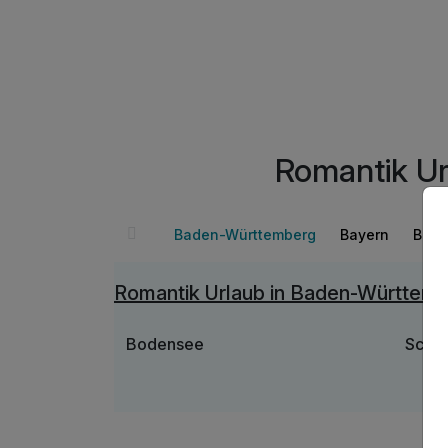
 im Zimmer
Romantik Ur
Baden-Württemberg
Bayern
Berli
Romantik Urlaub in Baden-Württem
Bodensee
Schw