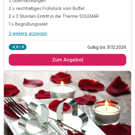
2 Übernachtungen
2 x reichhaltiges Frühstück vom Buffet
2 x 3 Stunden Eintritt in die Therme SOLEMAR
1 x Begrüßungssekt
3 weitere anzeigen
Alle Inklusivleistungen
7 enthalten
Gültig bis 31.12.2026
4,8 / 6
2 Übernachtungen
Zum Angebot
2 x reichhaltiges Frühstück vom Buffet
2 x 3 Stunden Eintritt in die Therme SOLEMAR
1 x Begrüßungssekt
inkl. DreiWelten Card*
inkl. Parkplatz
inkl. WLAN