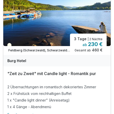
inkl. Eintritt Tanzlokal Schwarzwaldspitze**
inkl. Ermäßigungen beim Skilifte und Freibad
3 Tage
| 2 Nächte
230 €
ab
Teilweise ausgelastet
460 €
Gesamt ab
Feldberg (Schwarzwald), Schwarzwald Süd
Burg Hotel
"Zeit zu Zweit" mit Candle light - Romantik pur
2 Übernachtungen im romantisch dekoriertes Zimmer
2 x Frühstück vom reichhaltigen Buffet
1 x "Candle light dinner" (Anreisetag)
1 x 4 Gänge - Abendmenü