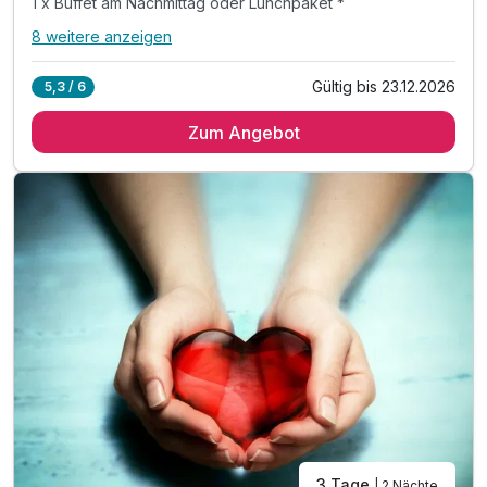
1 x Buffet am Nachmittag oder Lunchpaket *
8 weitere anzeigen
Alle Inklusivleistungen
12 enthalten
Gültig bis 23.12.2026
5,3 / 6
1 Übernachtung
Zum Angebot
1 x reichhaltiges Frühstück vom Buffet
1 x 4-Gänge-Verwöhnpension
1 x Buffet am Nachmittag oder Lunchpaket *
1 x Schlummertrunk nach dem Abendessen
1 x Viertel Rotwein auf dem Zimmer
inkl. Hallenbad, verschiedene Saunen und Ruheraum
inkl. Leihbademantel
inkl. KONUS-Gästekarte für den ÖPNV
inkl. Wellness-Tees am Buffet
inkl. Parkplatz mit E-Ladesäule
inkl. WLAN
3 Tage
| 2 Nächte