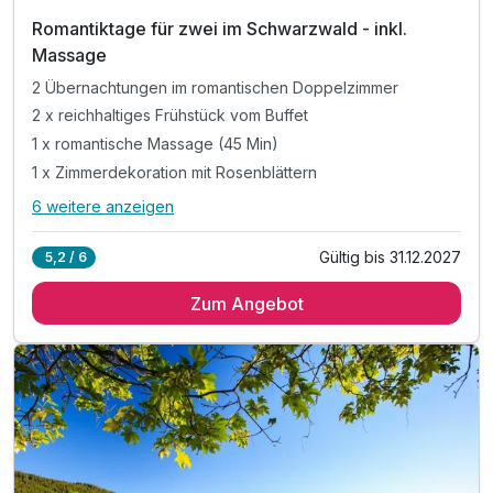
Romantiktage für zwei im Schwarzwald - inkl.
Massage
2 Übernachtungen im romantischen Doppelzimmer
2 x reichhaltiges Frühstück vom Buffet
1 x romantische Massage (45 Min)
1 x Zimmerdekoration mit Rosenblättern
6 weitere anzeigen
Alle Inklusivleistungen
10 enthalten
Gültig bis 31.12.2027
5,2 / 6
2 Übernachtungen im romantischen Doppelzimmer
Zum Angebot
2 x reichhaltiges Frühstück vom Buffet
1 x romantische Massage (45 Min)
1 x Zimmerdekoration mit Rosenblättern
1 x süße Überraschung auf ihrem Zimmer
1 x rote Satinbettwäsche
1 x Flasche eisgekühlter Sekt auf dem Zimmer
inkl. Nutzung ÖPNV Konus Karte*