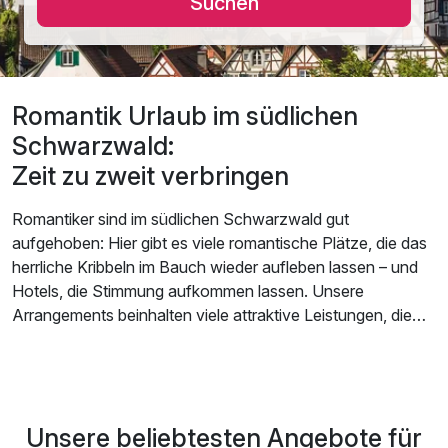
Suchen
Romantik Urlaub im südlichen
Schwarzwald:
Zeit zu zweit verbringen
Romantiker sind im südlichen Schwarzwald gut
aufgehoben: Hier gibt es viele romantische Plätze, die das
herrliche Kribbeln im Bauch wieder aufleben lassen – und
Hotels, die Stimmung aufkommen lassen. Unsere
Arrangements beinhalten viele attraktive Leistungen, die
den Aufenthalt für verliebte Pärchen zum wahren Genuss
werden lassen. Freuen Sie sich auf romantische
Candlelight-Dinner, auf gemütliches Frühstück, das Ihnen
direkt auf das Zimmer gebracht wird, auf kleine
Unsere beliebtesten Angebote für
Willkommenspräsente oder Wellnessleistungen, die Ihnen