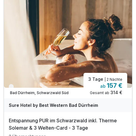
1 x Flasche Winzersekt
1 x Begrüßungsgetränk
inkl. KONUS-Gästekarte Nutzung ÖPNV
inkl. Fitnessraum Nutzung
inkl. 1 Flasche Wasser auf dem Zimmer
inkl. Parkplatz
inkl. WLAN
3 Tage
| 2 Nächte
157 €
ab
Verfügbar bis Dezember
314 €
Gesamt ab
Bad Dürrheim, Schwarzwald Süd
Sure Hotel by Best Western Bad Dürrheim
Entspannung PUR im Schwarzwald inkl. Therme
Solemar & 3 Welten-Card - 3 Tage