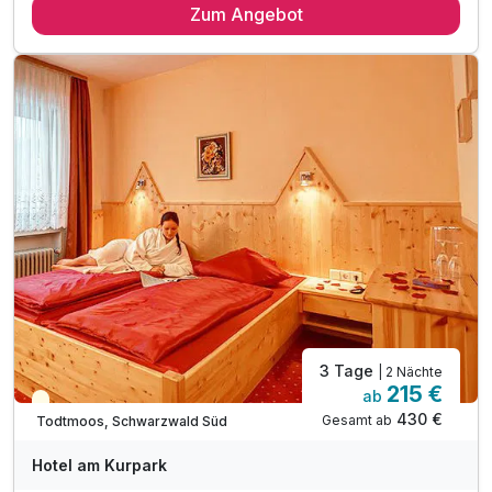
Zum Angebot
2 x reichhaltiges Frühstück vom Buffet
1 x 1 Flasche Sekt für die Zeit zu Zweit im Zimmer
1 x romantisches Candlelight-Dinner
inkl. 1 Flasche Mineralwasser
inkl. Konus Karte freie Fahrt ÖPNV
inkl. Parkplatz
inkl. WLAN
3 Tage
| 2 Nächte
215 €
ab
Teilweise ausgelastet
430 €
Gesamt ab
Todtmoos, Schwarzwald Süd
Hotel am Kurpark