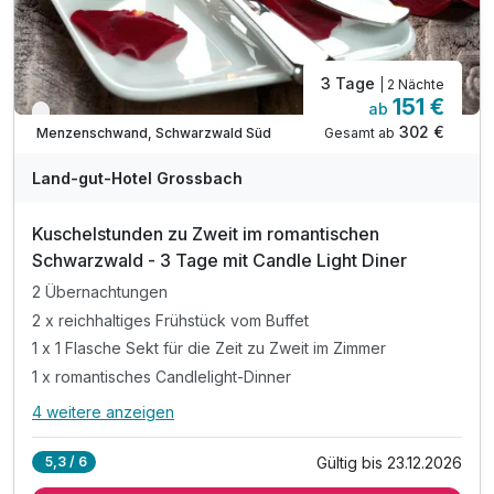
3 Tage
| 2 Nächte
151 €
ab
Verfügbar bis Dezember
302 €
Gesamt ab
Menzenschwand, Schwarzwald Süd
Land-gut-Hotel Grossbach
Kuschelstunden zu Zweit im romantischen
Schwarzwald - 3 Tage mit Candle Light Diner
2 Übernachtungen
2 x reichhaltiges Frühstück vom Buffet
1 x 1 Flasche Sekt für die Zeit zu Zweit im Zimmer
1 x romantisches Candlelight-Dinner
4 weitere anzeigen
Alle Inklusivleistungen
8 enthalten
Gültig bis 23.12.2026
5,3 / 6
2 Übernachtungen