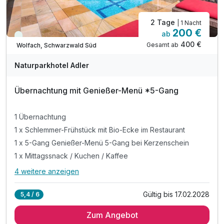
2 Tage
| 1 Nacht
200 €
ab
Immer verfügbar
400 €
Gesamt ab
Wolfach, Schwarzwald Süd
Naturparkhotel Adler
Übernachtung mit Genießer-Menü *5-Gang
1 Übernachtung
1 x Schlemmer-Frühstück mit Bio-Ecke im Restaurant
1 x 5-Gang Genießer-Menü 5-Gang bei Kerzenschein
1 x Mittagssnack / Kuchen / Kaffee
4 weitere anzeigen
Alle Inklusivleistungen
8 enthalten
Gültig bis 17.02.2028
5,4 / 6
1 Übernachtung
Zum Angebot
1 x Schlemmer-Frühstück mit Bio-Ecke im Restaurant