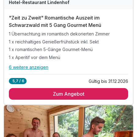
Hotel-Restaurant Lindenhof
"Zeit zu Zweit" Romantische Auszeit im
Schwarzwald mit 5 Gang Gourmet Menü
1 Übernachtung im romantisch dekorierten Zimmer
1 x reichhaltiges Genießerfrühstück inkl. Sekt
1 x romantischen 5-Gänge Gourmet-Menü
1 x Aperitif vor dem Menü
6 weitere anzeigen
Alle Inklusivleistungen
10 enthalten
Gültig bis 31.12.2026
5,7 / 6
1 Übernachtung im romantisch dekorierten Zimmer
Zum Angebot
1 x reichhaltiges Genießerfrühstück inkl. Sekt
1 x romantischen 5-Gänge Gourmet-Menü
1 x Aperitif vor dem Menü
inkl. Mineralwasser auf dem Zimmer
inkl. Kaffee / Tee auf dem Zimmer
inkl. Nutzung ÖPNV