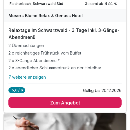
424 €
Gesamt ab
Fischerbach, Schwarzwald Süd
Mosers Blume Relax & Genuss Hotel
Relaxtage im Schwarzwald - 3 Tage inkl. 3-Gänge-
Abendmenü
2 Übernachtungen
2 x reichhaltiges Frühstück vom Buffet
2 x 3-Gänge Abendmenü *
2 x abendlicher Schlummertrunk an der Hotelbar
7 weitere anzeigen
Alle Inklusivleistungen
11 enthalten
Gültig bis 20.12.2026
5,6 / 6
2 Übernachtungen
Zum Angebot
2 x reichhaltiges Frühstück vom Buffet
2 x 3-Gänge Abendmenü *
2 x abendlicher Schlummertrunk an der Hotelbar
inkl. Nutzung des Wellnessbereichs