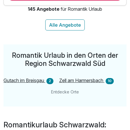
1 x 5-Gang Genießer-Menü 5-Gang bei Kerzenschein
145 Angebote
für Romantik Urlaub
1 x Mittagssnack / Kuchen / Kaffee
inkl. Entspannen in unserem Wellnessbereich
inkl. kuscheliger Leih-Bademantel & Saunatuch
inkl. Parkplatz
inkl. WLAN
Romantik Urlaub in den Orten der
Region Schwarzwald Süd
Gutach im Breisgau
Zell am Harmersbach
2
10
Entdecke Orte
Romantikurlaub Schwarzwald: