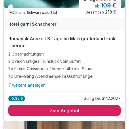
109 €
ab
Wieder frei ab September
218 €
Gesamt ab
Müllheim, Schwarzwald Süd
Hotel garni Schacherer
Romantik Auszeit 3 Tage im Markgräflerland - inkl.
Therme
2 Übernachtungen
2 x reichhaltiges Frühstück vom Buffet
1 x Eintritt Cassiopeia Therme (4h) inkl Sauna
1 x Drei-Gang Abendmenue im Gasthof Engel
7 weitere anzeigen
Alle Inklusivleistungen
11 enthalten
Gültig bis 31.12.2027
5,3 / 6
2 Übernachtungen
Zum Angebot
2 x reichhaltiges Frühstück vom Buffet
1 x Eintritt Cassiopeia Therme (4h) inkl Sauna
1 x Drei-Gang Abendmenue im Gasthof Engel