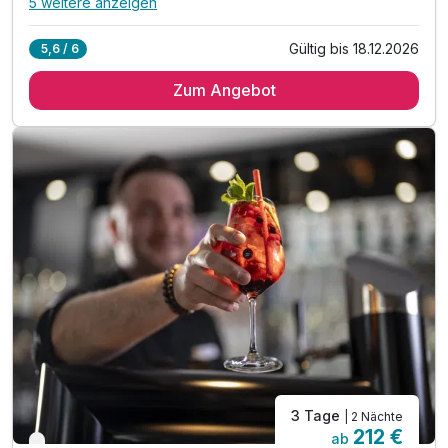
5 weitere anzeigen
Alle Inklusivleistungen
9 enthalten
Gültig bis 18.12.2026
5,6 / 6
2 Übernachtungen im romantisch dekoriertes Zimmer
Zum Angebot
2 x Frühstück vom reichhaltigen Buffet
1 x "Candle light dinner" (Anreisetag)
1 x 4 Gänge - Abendmenü
1 x Willkommensgetränk pro Person
inkl. Entspannung im Sauna- und Ruhebereich
inkl. KONUS-Card Nutzung des ÖPNV
inkl. Parkplatz (Außenstellplatz)
inkl. WLAN
3 Tage
| 2 Nächte
212 €
ab
Verfügbar bis Dezember