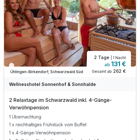
Bei Buchung eines DZ Komfort erhalten Sie
nach Verfügbarkeit, ein Upgrade
inkl. Spätabreise
2 Tage
| 1 Nacht
131 €
ab
Wieder frei ab November
262 €
Gesamt ab
Ühlingen-Birkendorf, Schwarzwald Süd
Wellnesshotel Sonnenhof & Sonnhalde
2 Relaxtage im Schwarzwald inkl. 4-Gänge-
Verwöhnpension
1 Übernachtung
1 x reichhaltiges Frühstück vom Buffet
1 x 4-Gänge-Verwöhnpension