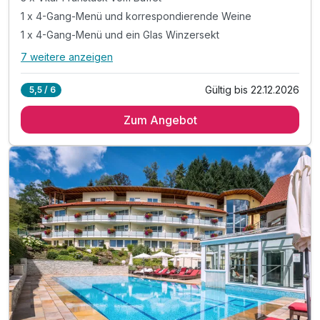
1 x 4-Gang-Menü und korrespondierende Weine
1 x 4-Gang-Menü und ein Glas Winzersekt
7 weitere anzeigen
Alle Inklusivleistungen
11 enthalten
Gültig bis 22.12.2026
5,5 / 6
3 Übernachtungen
Zum Angebot
3 x Vital-Frühstück vom Buffet
1 x 4-Gang-Menü und korrespondierende Weine
1 x 4-Gang-Menü und ein Glas Winzersekt
1 x 4-Gang-Menü
10% Nachlass auf Wellnessanwendungen
inkl. Entspannen in unserem Wellnessbereich
inkl. kuscheliger Leih-Bademantel & Saunatuch
inkl. Nutzung ÖPNV mit der Konus Card
inkl. Parkplatz
inkl. WLAN