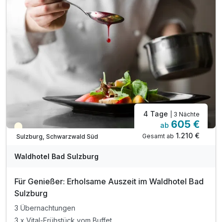
inkl. Schwimmbad, Sauna und Ruheraum
inkl. Snackbuffet am Nachmittag 14:00-16:00 Uhr
oder Lunchpaket
inkl. Leihbademantel
inkl. Parkplatz
inkl. WLAN
4 Tage
| 3 Nächte
605 €
ab
Teilweise ausgelastet
1.210 €
Gesamt ab
Sulzburg, Schwarzwald Süd
Waldhotel Bad Sulzburg
Für Genießer: Erholsame Auszeit im Waldhotel Bad
Sulzburg
3 Übernachtungen
3 x Vital-Frühstück vom Buffet