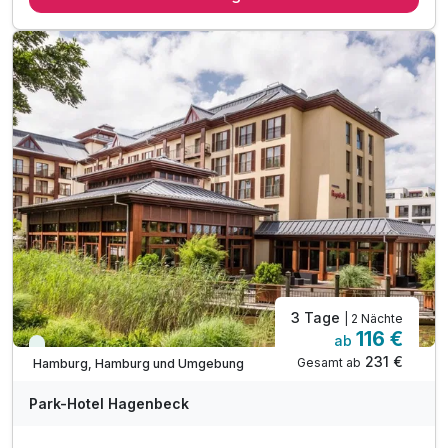
1 x Welcome Drink bei Anreise
1 x gefüllte Minibar während des Aufenthaltes
1 x Stadtplan für Sightseeing auf eigene Faust
inkl. Nutzung W-Lan
3 Tage
| 2 Nächte
116 €
ab
Immer verfügbar
231 €
Gesamt ab
Hamburg, Hamburg und Umgebung
Park-Hotel Hagenbeck