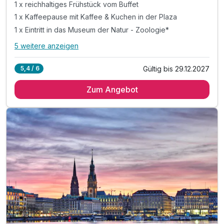
1 x reichhaltiges Frühstück vom Buffet
1 x Kaffeepause mit Kaffee & Kuchen in der Plaza
1 x Eintritt in das Museum der Natur - Zoologie*
5 weitere anzeigen
Alle Inklusivleistungen
9 enthalten
Gültig bis 29.12.2027
5,4 / 6
1 Übernachtung
Zum Angebot
1 x reichhaltiges Frühstück vom Buffet
1 x Kaffeepause mit Kaffee & Kuchen in der Plaza
1 x Eintritt in das Museum der Natur - Zoologie*
interessant für große und kleine Kinder
1 x Flasche Wasser zur Begrüßung auf dem Zimmer
inkl. Tee- und Kaffee Zubereiter auf dem Zimmer
inkl. Nutzung des Fitnessbereiches
inkl. Nutzung W-Lan