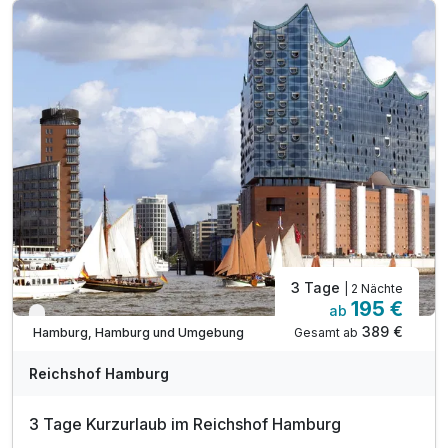
inkl. Late Check out bis 14.00 Uhr
inkl. W-LAN Nutzung im Hotel & Zimmer
inkl. Kinder bis 5 Jahren kostenfrei
3 Tage
| 2 Nächte
195 €
ab
Verfügbar bis Dezember
389 €
Gesamt ab
Hamburg, Hamburg und Umgebung
Reichshof Hamburg
3 Tage Kurzurlaub im Reichshof Hamburg