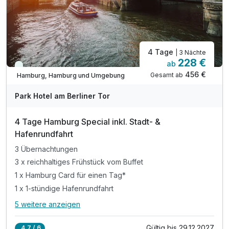
4 Tage
| 3 Nächte
228 €
ab
Immer verfügbar
456 €
Gesamt ab
Hamburg, Hamburg und Umgebung
Park Hotel am Berliner Tor
4 Tage Hamburg Special inkl. Stadt- &
Hafenrundfahrt
3 Übernachtungen
3 x reichhaltiges Frühstück vom Buffet
1 x Hamburg Card für einen Tag*
1 x 1-stündige Hafenrundfahrt
5 weitere anzeigen
Alle Inklusivleistungen
9 enthalten
Gültig bis 29.12.2027
4,7 / 6