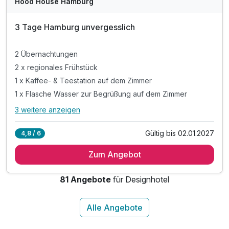
Hood House Hamburg
3 Tage Hamburg unvergesslich
2 Übernachtungen
2 x regionales Frühstück
1 x Kaffee- & Teestation auf dem Zimmer
1 x Flasche Wasser zur Begrüßung auf dem Zimmer
3 weitere anzeigen
Alle Inklusivleistungen
7 enthalten
Gültig bis 02.01.2027
4,8 / 6
2 Übernachtungen
Zum Angebot
2 x regionales Frühstück
1 x Kaffee- & Teestation auf dem Zimmer
81 Angebote
für Designhotel
1 x Flasche Wasser zur Begrüßung auf dem Zimmer
inkl. Nutzung der Sportgeräte
inkl. Nutzung W-LAN
inkl. Kultur- und Tourismustaxe