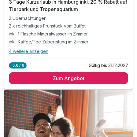
3 Tage Kurzurlaub in Hamburg inkl. 20 % Rabatt auf
Tierpark und Tropenaquarium
2 Übernachtungen
2 x reichhaltiges Frühstück vom Buffet
inkl. 1 Flasche Mineralwasser im Zimmer
inkl. Kaffee/Tee Zubereitung im Zimmer
4 weitere anzeigen
Alle Inklusivleistungen
8 enthalten
Gültig bis 31.12.2027
5,6 / 6
2 Übernachtungen
Zum Angebot
2 x reichhaltiges Frühstück vom Buffet
inkl. 1 Flasche Mineralwasser im Zimmer
inkl. Kaffee/Tee Zubereitung im Zimmer
inkl. 10% Discount auf F&B Leistungen
inkl. Nutzung W-LAN
inkl. 20% Rabatt auf Eintrittskarten
für Tierpark und Tropenaquarium Hagenbeck