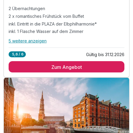
2 Übernachtungen
2 x romantisches Frühstück vom Buffet
inkl. Eintritt in die PLAZA der Elbphilharmonie*
inkl. 1 Flasche Wasser auf dem Zimmer
5 weitere anzeigen
Alle Inklusivleistungen
9 enthalten
Gültig bis 31.12.2026
5,6 / 6
2 Übernachtungen
Zum Angebot
2 x romantisches Frühstück vom Buffet
inkl. Eintritt in die PLAZA der Elbphilharmonie*
inkl. 1 Flasche Wasser auf dem Zimmer
inkl. Kaffee- und Teezubereitung im Zimmer
inkl. Informationsmaterial & Stadtplan
inkl. Kultur- und Citytax
inkl. Nutzung des Fitnessbereiches
inkl. W-Lan Nutzung