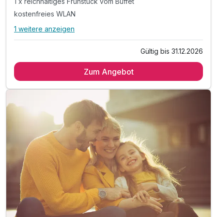
1 x reichhaltiges Frühstück vom Buffet
kostenfreies WLAN
1 weitere anzeigen
Alle Inklusivleistungen
5 enthalten
Gültig bis 31.12.2026
2 Übernachtungen
Zum Angebot
1 x köstliches Sektfrühstück
1 x reichhaltiges Frühstück vom Buffet
kostenfreies WLAN
inkl. City Tax