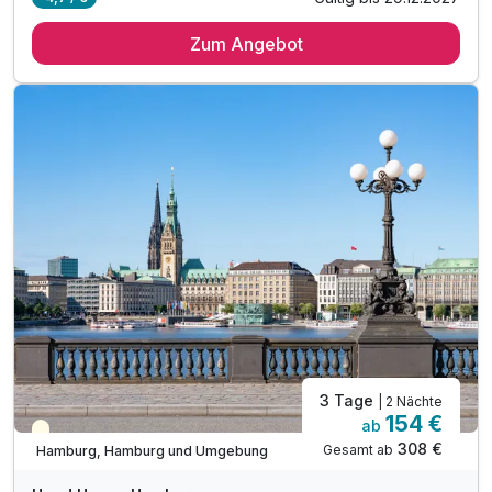
3 Übernachtungen
Zum Angebot
3 x reichhaltiges Frühstück vom Buffet
1 x Hamburg Card für einen Tag*
1 x 1-stündige Hafenrundfahrt
1 x Hop on Hop off Stadtrundfahrt
1 x Begrüßungsgetränk
1 x Flasche Wasser zur Anreise auf dem Zimmer
inkl. Late Check Out bis 13 Uhr nach Verfügbarkeit
inkl. W-LAN Nutzung
3 Tage
| 2 Nächte
154 €
ab
Teilweise ausgelastet
308 €
Gesamt ab
Hamburg, Hamburg und Umgebung