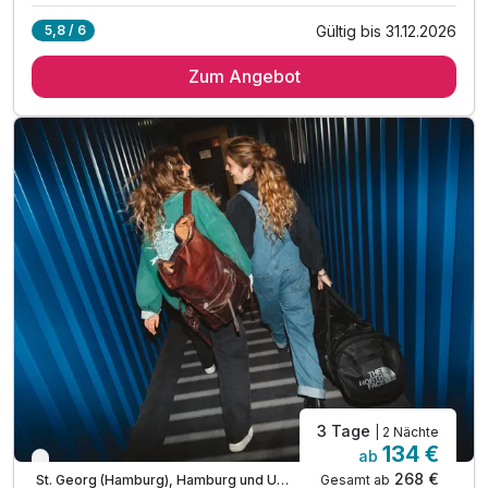
Gültig bis 31.12.2026
5,8 / 6
2 Übernachtungen
Zum Angebot
2 x reichhaltiges Frühstück vom Buffet
6x Astra
kostenfreies WLAN
inkl. City Tax
3 Tage
| 2 Nächte
134 €
ab
Verfügbar bis Dezember
268 €
Gesamt ab
St. Georg (Hamburg), Hamburg und Umgebung