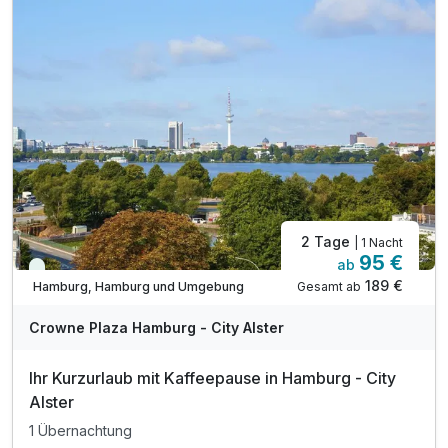
2 Tage
| 1 Nacht
95 €
ab
Viele Termine frei
189 €
Gesamt ab
Hamburg, Hamburg und Umgebung
A
WAR
Crowne Plaza Hamburg - City Alster
D
202
Ihr Kurzurlaub mit Kaffeepause in Hamburg - City
6
Alster
1 Übernachtung