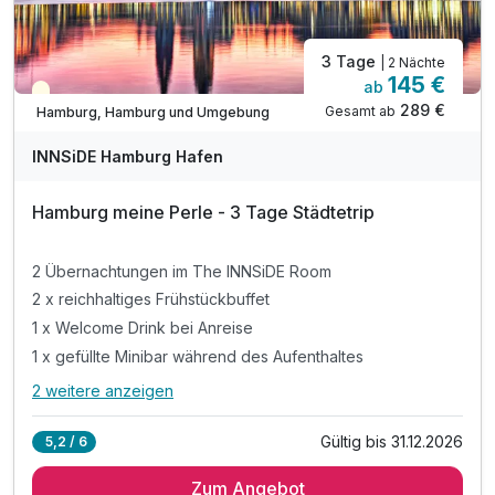
3 Tage
| 2 Nächte
145 €
ab
Teilweise ausgelastet
289 €
Gesamt ab
Hamburg, Hamburg und Umgebung
INNSiDE Hamburg Hafen
Hamburg meine Perle - 3 Tage Städtetrip
2 Übernachtungen im The INNSiDE Room
2 x reichhaltiges Frühstückbuffet
1 x Welcome Drink bei Anreise
1 x gefüllte Minibar während des Aufenthaltes
2 weitere anzeigen
Alle Inklusivleistungen
6 enthalten
Gültig bis 31.12.2026
5,2 / 6
2 Übernachtungen im The INNSiDE Room
Zum Angebot
2 x reichhaltiges Frühstückbuffet