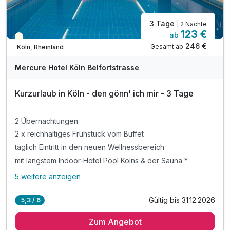
3 Tage
| 2 Nächte
123 €
ab
Teilweise ausgelastet
246 €
Gesamt ab
Köln, Rheinland
A
WAR
Mercure Hotel Köln Belfortstrasse
D
202
Kurzurlaub in Köln - den gönn' ich mir - 3 Tage
5
2 Übernachtungen
2 x reichhaltiges Frühstück vom Buffet
täglich Eintritt in den neuen Wellnessbereich
mit längstem Indoor-Hotel Pool Kölns & der Sauna *
5 weitere anzeigen
Alle Inklusivleistungen
9 enthalten
Gültig bis 31.12.2026
5,3 / 6
2 Übernachtungen
Zum Angebot
2 x reichhaltiges Frühstück vom Buffet