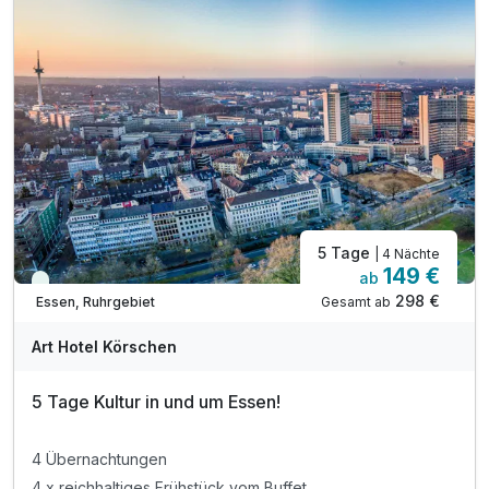
inkl. 1 Flasche Wasser bei Anreise auf dem Zimmer
inkl. Parkplatz
inkl. WLAN
5 Tage
| 4 Nächte
149 €
ab
Viele Termine frei
298 €
Gesamt ab
Essen, Ruhrgebiet
Art Hotel Körschen
5 Tage Kultur in und um Essen!
4 Übernachtungen
4 x reichhaltiges Frühstück vom Buffet