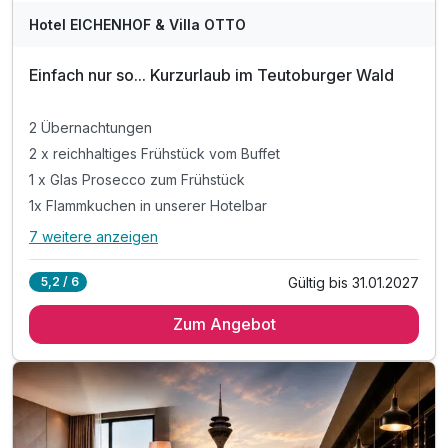
Hotel EICHENHOF & Villa OTTO
Einfach nur so... Kurzurlaub im Teutoburger Wald
2 Übernachtungen
2 x reichhaltiges Frühstück vom Buffet
1 x Glas Prosecco zum Frühstück
1x Flammkuchen in unserer Hotelbar
7 weitere anzeigen
Alle Inklusivleistungen
11 enthalten
Gültig bis 31.01.2027
5,2 / 6
2 Übernachtungen
Zum Angebot
2 x reichhaltiges Frühstück vom Buffet
1 x Glas Prosecco zum Frühstück
1x Flammkuchen in unserer Hotelbar
Eichenhof-Rabatt auf Ihre VitaSol-Eintrittskarte
Therme mit 6 Innen- und 2 Außenbecken,