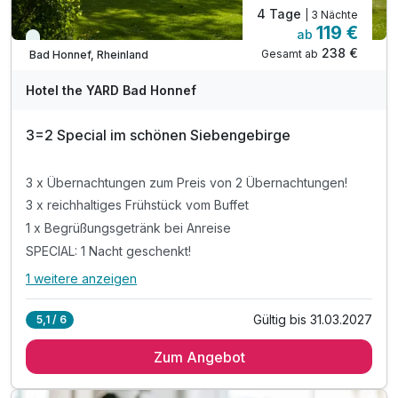
4 Tage
| 3 Nächte
119 €
ab
Viele Termine frei
238 €
Gesamt ab
Bad Honnef, Rheinland
Hotel the YARD Bad Honnef
3=2 Special im schönen Siebengebirge
3 x Übernachtungen zum Preis von 2 Übernachtungen!
3 x reichhaltiges Frühstück vom Buffet
1 x Begrüßungsgetränk bei Anreise
SPECIAL: 1 Nacht geschenkt!
1 weitere anzeigen
Alle Inklusivleistungen
5 enthalten
Gültig bis 31.03.2027
5,1 / 6
3 x Übernachtungen zum Preis von 2 Übernachtungen!
Zum Angebot
3 x reichhaltiges Frühstück vom Buffet
1 x Begrüßungsgetränk bei Anreise