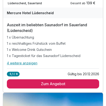
139 €
Gesamt ab
Lüdenscheid, Sauerland
Mercure Hotel Lüdenscheid
Auszeit im beliebten Saunadorf im Sauerland
(Lüdenscheid)
1 x Übernachtung
1 x reichhaltiges Frühstück vom Buffet
1 x Welcome Drink Gutschein
1 x Tagesticket für das Saunadorf Lüdenscheid
4 weitere anzeigen
Alle Inklusivleistungen
8 enthalten
Gültig bis 20.12.2026
5,1 / 6
1 x Übernachtung
Zum Angebot
1 x reichhaltiges Frühstück vom Buffet
1 x Welcome Drink Gutschein
1 x Tagesticket für das Saunadorf Lüdenscheid
inkl. Nutzung von Sauna, Schwimmbad, Fitnessraum