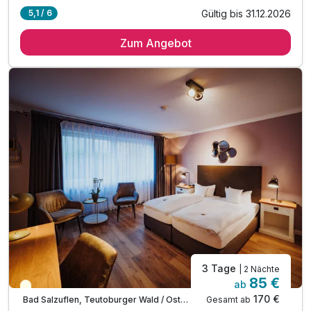
Gültig bis 31.12.2026
5,1 / 6
2 Übernachtungen
Zum Angebot
2 x reichhaltiges Frühstück vom Buffet
1 x Eintritt in den Zoo Duisburg mit Delfinarium*
* Der Eintritt für das Kind ist in den Kategorien
Dreibett- und Familienzimmer bereits inklusive!
inkl. Nutzung vom Wellnessbereich mit Pool & Sauna
inkl. WLan
3 Tage
| 2 Nächte
85 €
ab
Teilweise ausgelastet
170 €
Gesamt ab
Bad Salzuflen, Teutoburger Wald / Ostwestfalen