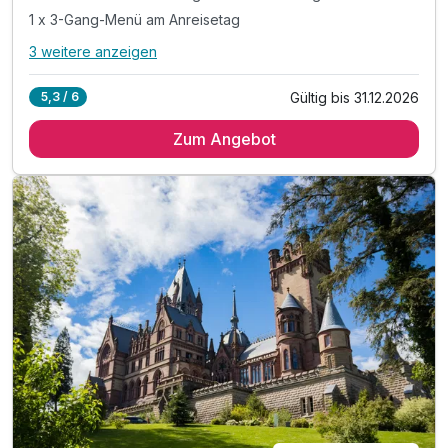
1 x 3-Gang-Menü am Anreisetag
3 weitere anzeigen
Alle Inklusivleistungen
7 enthalten
Gültig bis 31.12.2026
5,3 / 6
2 Übernachtungen im Doppelzimmer
Zum Angebot
2 x reichhaltiges Frühstücksbuffet
1 x Altbier zur Einstimmung auf 3 schöne Tage
1 x 3-Gang-Menü am Anreisetag
inkl. Nutzung des Parkplatzes in der Tiefgarage
inkl. Stadtplan
WLAN im Hotel