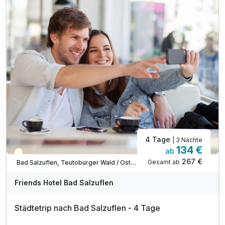
SPECIAL: 1 Nacht geschenkt!
inkl. Wlan Nutzung im Hotel
4 Tage
| 3 Nächte
134 €
ab
Teilweise ausgelastet
267 €
Gesamt ab
Bad Salzuflen, Teutoburger Wald / Ostwestfalen
Friends Hotel Bad Salzuflen
Städtetrip nach Bad Salzuflen - 4 Tage