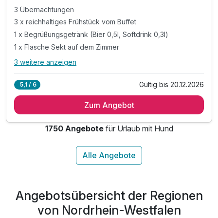
3 Übernachtungen
3 x reichhaltiges Frühstück vom Buffet
1 x Begrüßungsgetränk (Bier 0,5l, Softdrink 0,3l)
1 x Flasche Sekt auf dem Zimmer
3 weitere anzeigen
Alle Inklusivleistungen
7 enthalten
Gültig bis 20.12.2026
5,1 / 6
3 Übernachtungen
Zum Angebot
3 x reichhaltiges Frühstück vom Buffet
1 x Begrüßungsgetränk (Bier 0,5l, Softdrink 0,3l)
1750 Angebote
für Urlaub mit Hund
1 x Flasche Sekt auf dem Zimmer
1 x Obstschale auf dem Zimmer
inkl. Stadtplan mit allen Sehenswürdigkeiten
inkl. WLAN
Angebotsübersicht der Regionen
von Nordrhein-Westfalen