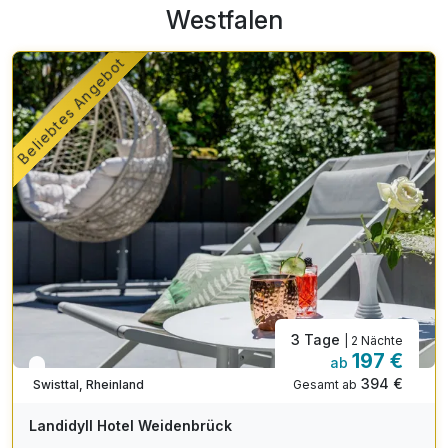
Westfalen
Beliebtes Angebot
3 Tage
| 2 Nächte
197 €
ab
In 1 Woche wieder frei
394 €
Gesamt ab
Swisttal, Rheinland
A
WAR
Landidyll Hotel Weidenbrück
D