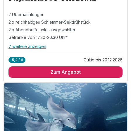
6
2 Übernachtungen
2 x reichhaltiges Schlemmer-Sektfrühstück
2 x Abendbuffet inkl. ausgewählter
Getränke von 17.30-20.30 Uhr*
7 weitere anzeigen
Alle Inklusivleistungen
11 enthalten
Gültig bis 20.12.2026
5,2 / 6
2 Übernachtungen
Zum Angebot
2 x reichhaltiges Schlemmer-Sektfrühstück
2 x Abendbuffet inkl. ausgewählter
Getränke von 17.30-20.30 Uhr*
*AfriCola, Bluna, Wasser, Bier vom Fass, Hauswein
sowie Tee & Kaffee in der Zeit von 17.30-20.30 Uhr
inkl. Eintritt in unser Schwimmbad
inkl. Erholungszeit in unserer Sauna
1 x Flasche Wasser bei Anreise im Zimmer