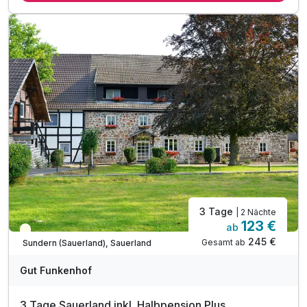
täglich Eintritt in den neuen Wellnessbereich
mit längstem Indoor-Hotel Pool Kölns & der Sauna *
inkl. Nutzung des Fitnessbereichs
1 x Fl. Wasser auf dem Zimmer
inkl. Kaffeemaschine auf dem Zimmer
inkl. Nutzung des Wasserspenders in der Lobby
inkl. WLAN
3 Tage
| 2 Nächte
123 €
ab
Teilweise ausgelastet
245 €
Gesamt ab
Sundern (Sauerland), Sauerland
A
WAR
Gut Funkenhof
D
202
3 Tage Sauerland inkl. Halbpension Plus