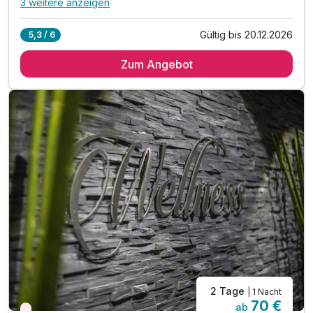
3 weitere anzeigen
Alle Inklusivleistungen
7 enthalten
Gültig bis 20.12.2026
5,3 / 6
1 Übernachtung mit reichhaltigem Frühstückbuffet
Zum Angebot
1 x Begrüßungsgetränk bei Anreise
Nutzung Therme, Badewelt, Waldgarten und Sauna
Inkl. von Check-In 15 Uhr bis Check-Out 11Uhr
inkl. Kuschel-Bademantel bei Anreise im Zimmer
Parkplatz nach Verfügbarkeit
inkl. WLAN
2 Tage
| 1 Nacht
70 €
ab
Wieder frei ab September