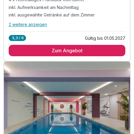
inkl. Aufmerksamkeit am Nachmittag
inkl. ausgewählte Getränke auf dem Zimmer
2 weitere anzeigen
Alle Inklusivleistungen
6 enthalten
Gültig bis 01.05.2027
5,3 / 6
4 Übernachtungen
Zum Angebot
4 x reichhaltiges Frühstück vom Buffet
inkl. Aufmerksamkeit am Nachmittag
inkl. ausgewählte Getränke auf dem Zimmer
inkl. WLAN im gesamten Hotel
inkl. Aufmerksamkeit am Nachmittag