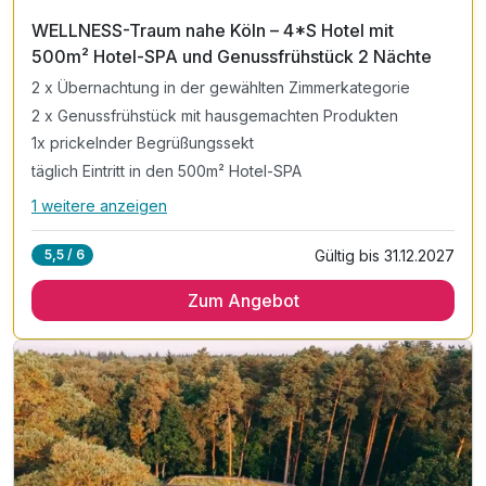
202
WELLNESS-Traum nahe Köln – 4*S Hotel mit
6
500m² Hotel-SPA und Genussfrühstück 2 Nächte
2 x Übernachtung in der gewählten Zimmerkategorie
2 x Genussfrühstück mit hausgemachten Produkten
1x prickelnder Begrüßungssekt
täglich Eintritt in den 500m² Hotel-SPA
1 weitere anzeigen
Alle Inklusivleistungen
5 enthalten
Gültig bis 31.12.2027
5,5 / 6
2 x Übernachtung in der gewählten Zimmerkategorie
Zum Angebot
2 x Genussfrühstück mit hausgemachten Produkten
1x prickelnder Begrüßungssekt
täglich Eintritt in den 500m² Hotel-SPA
inkl. Saunen & Tauchbecken