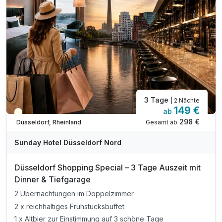
6000 m2 Saunapark und Naturbadeteich
inkl. WLAN-Nutzung
inkl. Parkplatz-Nutzung nach Verfügbarkeit
Besuchen Sie den Wellnessbereich ROYAL ORCHID
im Schwesternhotel Lippischer Hof (15 € p.P./ Tag)
3 Tage
| 2 Nächte
149 €
ab
Teilweise ausgelastet
298 €
Gesamt ab
Düsseldorf, Rheinland
Sunday Hotel Düsseldorf Nord
Düsseldorf Shopping Special – 3 Tage Auszeit mit
Dinner & Tiefgarage
2 Übernachtungen im Doppelzimmer
2 x reichhaltiges Frühstücksbuffet
1 x Altbier zur Einstimmung auf 3 schöne Tage