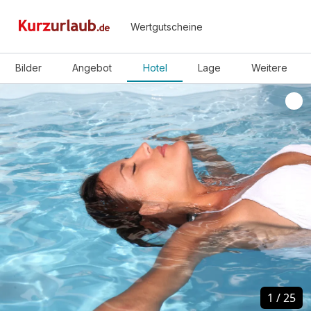
Wertgutscheine
Bilder
Angebot
Hotel
Lage
Weitere
1
1
/
/
25
25