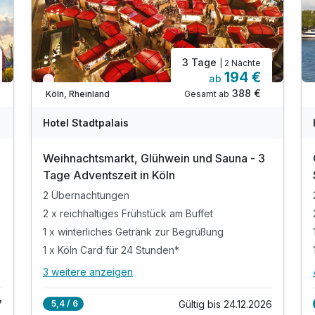
3 Tage
| 2 Nächte
194 €
ab
Wieder frei ab November
388 €
Gesamt ab
Köln, Rheinland
Ausstattung
Hotel Stadtpalais
Für 3 Tage
369,50 €
p.P. ab
Weihnachtsmarkt, Glühwein und Sauna - 3
Tage Adventszeit in Köln
2 Übernachtungen
2 x reichhaltiges Frühstück am Buffet
1 x winterliches Getränk zur Begrüßung
Familienzimmer A
1 x Köln Card für 24 Stunden*
2 Erwachsene und 2 Kinder
3 weitere anzeigen
Alle Inklusivleistungen
7 enthalten
7
Gültig bis 24.12.2026
5,4 / 6