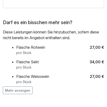
Auto mühelos erreichen.
!!! Bitte informieren Sie sich vorab auf der Homepage der
Darf es ein bisschen mehr sein?
Claudius Therme über aktuelle Hinweise !!!! Zu Silvester
und Neujahr gibt es veränderte Öffnungszeiten. Bitte
Diese Leistungen können Sie hinzubuchen, sofern diese
beachten Sie das einige Bereiche der Therme textilfrei sind.
nicht bereits im Angebot enthalten sind.
Gerne sind wir Ihnen behilflich, wenn Sie Tickets für Oper,
Flasche Rotwein
27,00 €
Theater, Musical oder eine der zahlreichen Sport- und
pro Stück
Musikveranstaltungen in der unmittelbar gegenüber
Flasche Sekt
34,00 €
liegenden LANXESSarena wünschen. Vor Ort ist die
pro Stück
Übernachtungssteuer der Stadt Köln zu entrichten!
Flasche Weisswein
27,00 €
pro Stück
Mehr anzeigen
Obstkorb
18,35 €
pro Zimmer