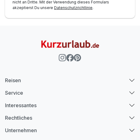
nicht an Dritte. Mit der Verwendung dieses Formulars
1 Erwachsenen und 2 Kinder
akzeptierst Du unsere
Datenschutzrichtlinie
.
Reisen
Service
Interessantes
Ausstattung
Rechtliches
Unternehmen
Für 3 Tage
532,00 €
p.P. ab