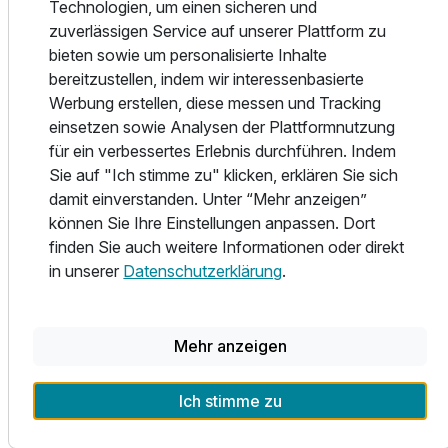
Messe/Deutz und ist somit schnell und leicht erreichbar,
2 Erwachsene
Technologien, um einen sicheren und
ebenso wie die Kölner Innenstadt.
zuverlässigen Service auf unserer Plattform zu
Darüber hinaus erwartet die Gäste neben der
bieten sowie um personalisierte Inhalte
außergewöhnlichen Architektur des Gebäudes und dem
bereitzustellen, indem wir interessenbasierte
gehobenen Komfort eine individuelle und persönliche
Werbung erstellen, diese messen und Tracking
Atmosphäre, die sich insbesondere in der Bio's Bar unter
einsetzen sowie Analysen der Plattformnutzung
der Namenspatronatschaft von Alfred Biolek mit
für ein verbessertes Erlebnis durchführen. Indem
zahlreichen Erinnerungen und persönlichen
Sie auf "Ich stimme zu" klicken, erklären Sie sich
Auszeichnungen widerspiegelt.
damit einverstanden. Unter “Mehr anzeigen”
Nach aufwendiger Sanierung unter strengen
können Sie Ihre Einstellungen anpassen. Dort
denkmalpflegerischen Aspekten öffnete im Herbst 2019
finden Sie auch weitere Informationen oder direkt
das ehemalige Kaiser-Wilhelm Bad als Restaurant KWB im
in unserer
Datenschutzerklärung
.
Stadtpalais seine Türen. Es erwartet Sie eine Kombination
aus historischer Tradition und moderner Baukunst mit
direktem Anschluss an das 4-Sterne Hotel Stadtpalais. In
Mehr anzeigen
dieser außergewöhnlichen Location wird eine Vielfalt aus
frischen und regional geprägten Speisen angeboten,
Ausstattung
Ich stimme zu
ergänzt durch ein reichhaltiges Spektrum
korrespondierender Getränke.
Für 3 Tage
238,25 €