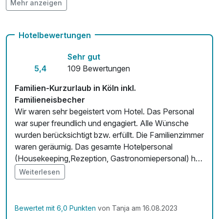
Mehr anzeigen
Auch vegetarische Speisen
Kostenloses W-LAN
Hotelbewertungen
Zimmerservice verfügbar
Sehr gut
Mit Hotelbar
5,4
109 Bewertungen
Familien-Kurzurlaub in Köln inkl.
Familieneisbecher
Wir waren sehr begeistert vom Hotel. Das Personal
war super freundlich und engagiert. Alle Wünsche
wurden berücksichtigt bzw. erfüllt. Die Familienzimmer
waren geräumig. Das gesamte Hotelpersonal
(Housekeeping,Rezeption, Gastronomiepersonal) hat
einen super Job gemacht. Immer gerne wieder.
Weiterlesen
Bewertet mit 6,0 Punkten
von Tanja am 16.08.2023