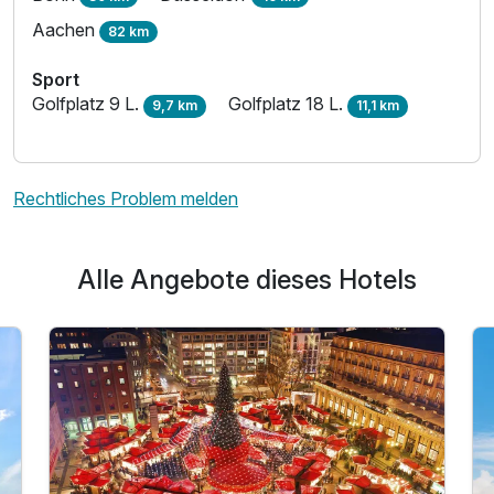
Aachen
Ausstattung
82 km
Sport
Für 3 Tage
444,50 €
p.P. ab
Golfplatz 9 L.
Golfplatz 18 L.
9,7 km
11,1 km
Rechtliches Problem melden
Einzelzimmer Standard
1 Erwachsenen
Alle Angebote dieses Hotels