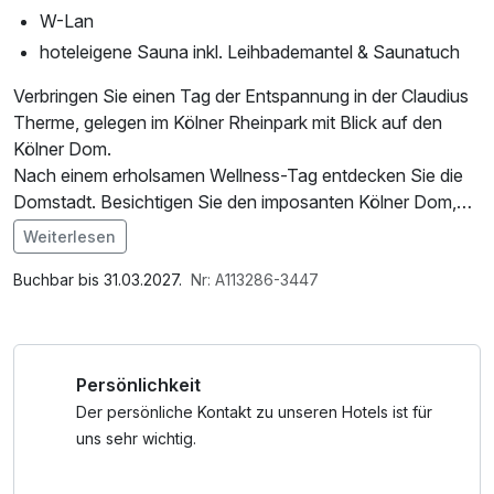
W-Lan
hoteleigene Sauna inkl. Leihbademantel & Saunatuch
Verbringen Sie einen Tag der Entspannung in der Claudius
Therme, gelegen im Kölner Rheinpark mit Blick auf den
Kölner Dom.
Nach einem erholsamen Wellness-Tag entdecken Sie die
Domstadt. Besichtigen Sie den imposanten Kölner Dom,
schlendern Sie durch die historische Altstadt oder machen
Weiterlesen
Sie eine entspannte Bootsfahrt auf dem Rhein.
Im Angebot enthalten
1 Flasche Mineralwasser, Saunabenutzung, Saunatuch,
Buchbar bis 31.03.2027.
Nr: A113286-3447
Unser 4-Sterne Hotel Stadtpalais, ein historisches
Leihbademantel, W-LAN Nutzung / Internetnutzung,
Gebäude, welches als Symbiose aus Alt und Neu zeitlose
Nutzung Öffentliches Internetterminal
Eleganz mit modernen Elementen verbindet, ist der ideale
Persönlichkeit
Ausgangspunkt für Ihren Kurzurlaub.
Hierfür sorgen nicht nur der gehobene Komfort und
Der persönliche Kontakt zu unseren Hotels ist für
Service, sondern auch die gute Anbindung an den
uns sehr wichtig.
öffentlichen Nah- und Fernverkehr, durch den Sie alle
interessanten Highlights der Domstadt auch ohne eigenes