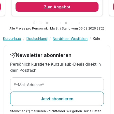
2 Übernachtungen
Zum Angebot
2 x reichhaltiges Frühstück am Buffet
1 x winterliches Getränk zur Begrüßung
1 x Köln Card für 24 Stunden*
1 Flasche Mineralwasser auf dem Zimmer
Alle Preise pro Person inkl. MwSt. / Stand vom 06.08.2026 22:22
Saunanutzung inkl. Leihbademantel & Saunatuch
Kurzurlaub
Deutschland
Nordrhein-Westfalen
Köln
W-Lan
Newsletter abonnieren
Persönlich kuratierte Kurzurlaub-Deals direkt in
Ausstattung
dein Postfach
Für 3 Tage
294,50 €
p.P. ab
E-Mail-Adresse*
Jetzt abonnieren
Sternchen (*) markieren Pflichtfelder. Wir geben Deine Daten
Familienzimmer B