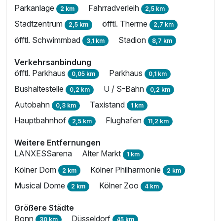
Parkanlage
Fahrradverleih
2 km
2,5 km
Stadtzentrum
öfftl. Therme
2,5 km
2,7 km
öfftl. Schwimmbad
Stadion
3,1 km
8,7 km
Verkehrsanbindung
öfftl. Parkhaus
Parkhaus
0,05 km
0,1 km
Bushaltestelle
U / S-Bahn
0,2 km
0,2 km
Ausstattung
Autobahn
Taxistand
0,3 km
1 km
Hauptbahnhof
Flughafen
2,5 km
11,2 km
Für 3 Tage
250,75 €
p.P. ab
Weitere Entfernungen
LANXESSarena
Alter Markt
1 km
Kölner Dom
Kölner Philharmonie
2 km
2 km
Musical Dome
Kölner Zoo
2 km
4 km
Doppelzimmer Standard B
1 Erwachsenen und 1 Kind
Größere Städte
Bonn
Düsseldorf
30 km
45 km