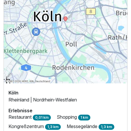
Ausstattung
Für 3 Tage
419,50 €
p.P. ab
Doppelzimmer Standard A
2 Erwachsene
Köln
Rheinland | Nordrhein-Westfalen
Erlebnisse
Restaurant
Shopping
0,01 km
1 km
Kongreßzentrum
Messegelände
1,3 km
1,3 km