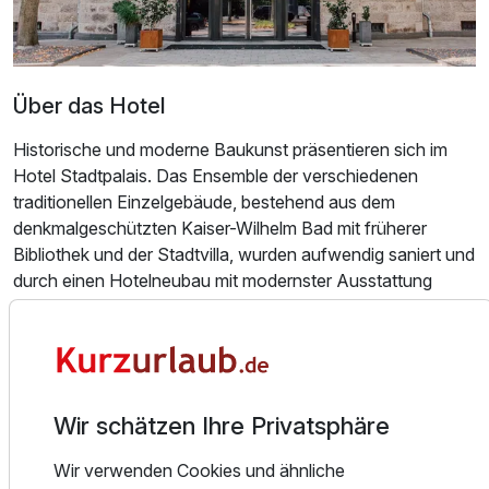
Über das Hotel
Historische und moderne Baukunst präsentieren sich im
Hotel Stadtpalais. Das Ensemble der verschiedenen
traditionellen Einzelgebäude, bestehend aus dem
denkmalgeschützten Kaiser-Wilhelm Bad mit früherer
Bibliothek und der Stadtvilla, wurden aufwendig saniert und
Ausstattung
durch einen Hotelneubau mit modernster Ausstattung
ergänzt. Zahlreiche klassische Elemente wie zum Beispiel
Für 3 Tage
469,50 €
p.P. ab
die gestaltprägende Dachlandschaft, schmiedeeiserne
Geländer und Gitter, Naturstein und das Relief mit Mosaik
von Ernst Wille, fügen sich harmonisch in das zeitgemäße
und komfortable Ambiente des First-Class-Hotels. Das
Wir schätzen Ihre Privatsphäre
Haus befindet sich in unmittelbarer Nähe zur
LANXESSarena, zum Messegelände und Bahnhof Köln
Doppelzimmer Queensize Bett A
Wir verwenden Cookies und ähnliche