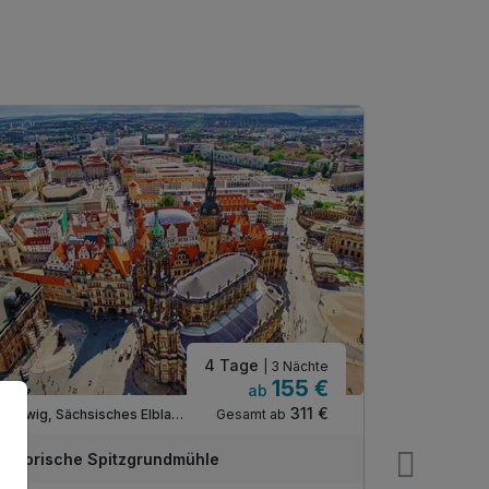
4 Tage
| 3 Nächte
155 €
ab
In 2 Wochen wieder frei
Verfügbar 
311 €
Gesamt ab
Coswig, Sächsisches Elbland
Historische Spitzgrundmühle
Best Weste