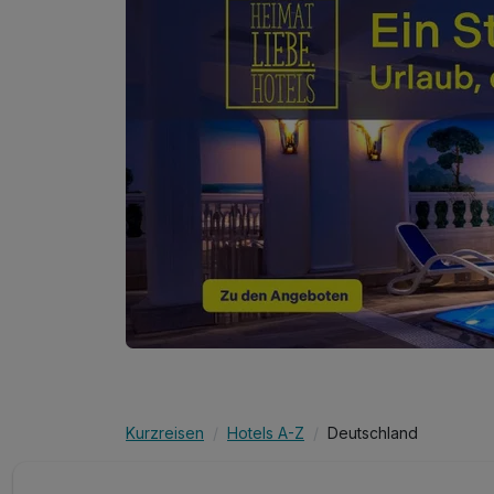
Berchtesgaden
inkl. Gästekarte mit vielen Vergünstigungen
Buchung am Anreisetag bis 20:00 Uhr möglich
Kurzreisen
Hotels A-Z
Deutschland