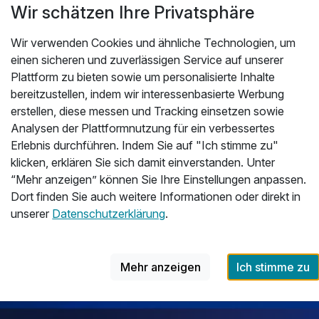
Wir schätzen Ihre Privatsphäre
3 Familientage am Usedomer Tropenzoo
inkl. Ostseetherme-Tickets
Wir verwenden Cookies und ähnliche Technologien, um
2 Übernachtungen
einen sicheren und zuverlässigen Service auf unserer
2 x Frühstücksbuffet
Plattform zu bieten sowie um personalisierte Inhalte
inkl. tägl. Eintritt in den Tropenzoo Bansin
bereitzustellen, indem wir interessenbasierte Werbung
inkl. Tickets für die Ostseetherme
erstellen, diese messen und Tracking einsetzen sowie
Analysen der Plattformnutzung für ein verbessertes
8 weitere anzeigen
Alle Inklusivleistungen
12 enthalten
Erlebnis durchführen. Indem Sie auf "Ich stimme zu"
klicken, erklären Sie sich damit einverstanden. Unter
6
Gültig bis 23.12.2026
5,5 / 6
2 Übernachtungen
“Mehr anzeigen” können Sie Ihre Einstellungen anpassen.
Zum Angebot
2 x Frühstücksbuffet
Dort finden Sie auch weitere Informationen oder direkt in
unserer
Datenschutzerklärung
.
inkl. tägl. Eintritt in den Tropenzoo Bansin
inkl. Tickets für die Ostseetherme
inkl. tierische Geschenke für die Kinder
Mehr anzeigen
Ich stimme zu
inkl. frühere Anreise (nach Verfügbarkeit)
inkl. spätere Abreise (nach Verfügbarkeit)
inkl. Parkplatznutzung