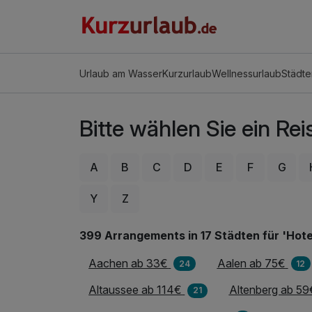
Urlaub am Wasser
Kurzurlaub
Wellnessurlaub
Städte
Bitte wählen Sie ein Reise
A
B
C
D
E
F
G
Y
Z
399 Arrangements in 17 Städten für 'Hote
Aachen ab 33€
Aalen ab 75€
24
12
Altaussee ab 114€
Altenberg ab 59
21