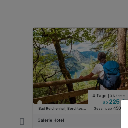
4 Tage
| 2 Nächte
| 3 Nächte
99 €
225 €
b
ab
Teilweise ausgelastet
198 €
450 €
 ab
Gesamt ab
Bad Reichenhall, Berchtesgadener Land
tuttgart
Galerie Hotel