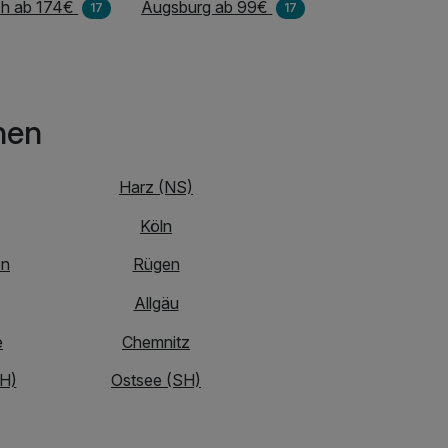
ch ab 174€
Augsburg ab 99€
17
17
nen
Harz (NS)
Köln
en
Rügen
Allgäu
e
Chemnitz
H)
Ostsee (SH)