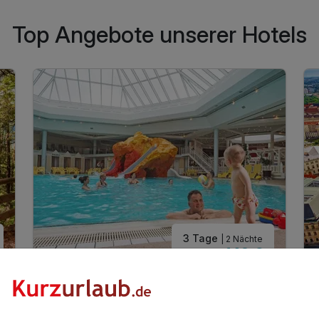
Top Angebote unserer Hotels
3 Tage
| 2 Nächte
140 €
ab
Wieder frei ab November
280 €
Gesamt ab
Bansin, Usedom
Aparthotel Tropenhaus Bansin