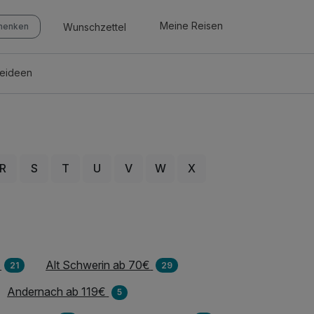
Meine Reisen
Wunschzettel
chenken
seideen
R
S
T
U
V
W
X
Alt Schwerin ab 70€
21
29
Andernach ab 119€
5