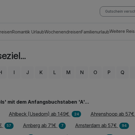
Gutschein vers
Weitere Rei
reisen
Romantik Urlaub
Wochenendreisen
Familienurlaub
ziel...
H
I
J
K
L
M
N
O
P
Q
ls' mit dem Anfangsbuchstaben 'A'...
Ahlbeck (Usedom) ab 149€
Ahrenshoop ab 57€
24
€
Amberg ab 71€
Amsterdam ab 57€
57
7
94