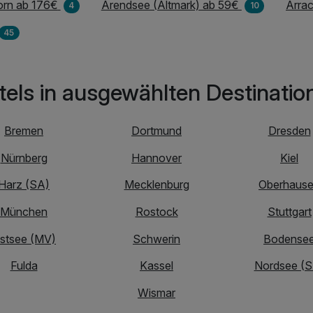
orn ab 176€
Arendsee (Altmark) ab 59€
Arra
4
10
45
tels in ausgewählten Destinatio
Bremen
Dortmund
Dresden
Nürnberg
Hannover
Kiel
Harz (SA)
Mecklenburg
Oberhaus
München
Rostock
Stuttgart
stsee (MV)
Schwerin
Bodense
Fulda
Kassel
Nordsee (S
Wismar