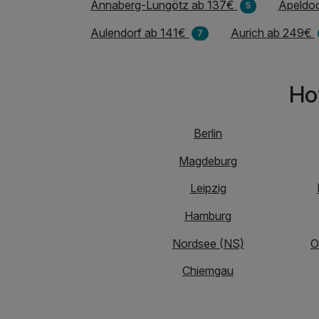
Annaberg-Lungötz ab 137€
Apeldo
5
Aulendorf ab 141€
Aurich ab 249€
7
Ho
Berlin
Magdeburg
Leipzig
Hamburg
Nordsee (NS)
O
Chiemgau