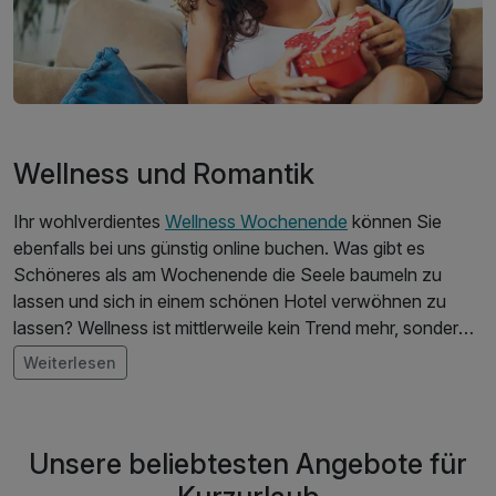
Wellness und Romantik
Ihr wohlverdientes
Wellness Wochenende
können Sie
ebenfalls bei uns günstig online buchen. Was gibt es
Schöneres als am Wochenende die Seele baumeln zu
lassen und sich in einem schönen Hotel verwöhnen zu
lassen? Wellness ist mittlerweile kein Trend mehr, sondern
der Lifestyle einer ganzen Nation. Unsere
Wellnesshotels
Weiterlesen
erwarten Sie mit grandiosen Spa-Landschaften und
hochmodernem Equipment in den Kosmetik- und
Physiobereichen.
Unsere beliebtesten Angebote für
Fernöstliche Anwendungen, Medical Spa´s und