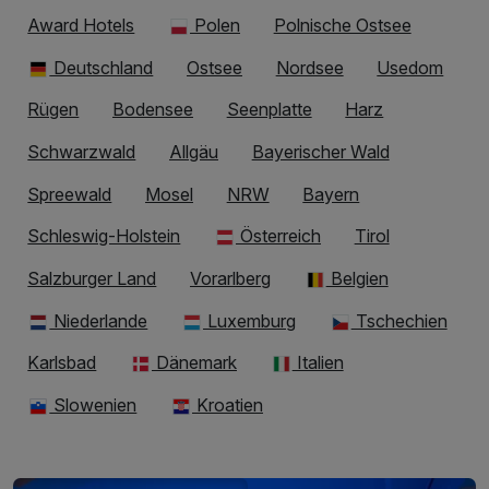
Award Hotels
Polen
Polnische Ostsee
Deutschland
Ostsee
Nordsee
Usedom
Rügen
Bodensee
Seenplatte
Harz
Schwarzwald
Allgäu
Bayerischer Wald
Spreewald
Mosel
NRW
Bayern
Schleswig-Holstein
Österreich
Tirol
Salzburger Land
Vorarlberg
Belgien
Niederlande
Luxemburg
Tschechien
Karlsbad
Dänemark
Italien
Slowenien
Kroatien