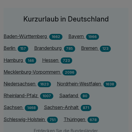
inkl. Late check-out 15 Uhr (nach Verfügbarkeit)
inkl. W-Lan Nutzung
Kurzurlaub in Deutschland
Baden-Württemberg
Bayern
1662
1966
Berlin
Brandenburg
Bremen
157
785
123
Hamburg
Hessen
146
723
Mecklenburg-Vorpommern
2096
Niedersachsen
Nordrhein-Westfalen
1623
1638
Rheinland-Pfalz
Saarland
1007
80
Sachsen
Sachsen-Anhalt
1468
871
Schleswig-Holstein
Thüringen
751
678
Entdecken Sie die Bundesländer.