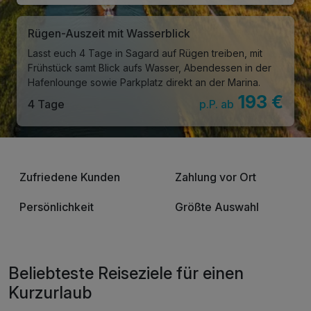
Rügen-Auszeit mit Wasserblick
Lasst euch 4 Tage in Sagard auf Rügen treiben, mit
Frühstück samt Blick aufs Wasser, Abendessen in der
Hafenlounge sowie Parkplatz direkt an der Marina.
193 €
4 Tage
p.P. ab
Zufriedene Kunden
Zahlung vor Ort
Persönlichkeit
Größte Auswahl
Beliebteste Reiseziele für einen
Kurzurlaub