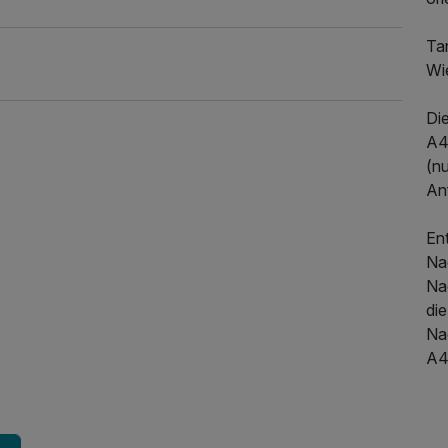
366,00 €
p.P. ab
Ta
Wi
Di
A4
(nu
Anf
En
Na
Na
di
Na
489,00 €
p.P. ab
A4