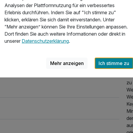
Sauber , korrekt und sehr freundliches Personal. Wir
Da
Analysen der Plattformnutzung für ein verbessertes
zw
Erlebnis durchführen. Indem Sie auf "Ich stimme zu"
.2025
mal
klicken, erklären Sie sich damit einverstanden. Unter
Zu
“Mehr anzeigen” können Sie Ihre Einstellungen anpassen.
2 G
Dort finden Sie auch weitere Informationen oder direkt in
Sie
unserer
Datenschutzerklärung
.
.
Sei
Mehr anzeigen
Ich stimme zu
de
ei
zu 
We
We
Ke
Min
der
au
ori