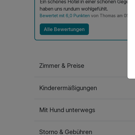
Ein schönes Hotel in einer schönen Gegend. 
haben uns rundum wohlgefühlt.
Bewertet mit 6,0 Punkten
von Thomas am 05.08
Alle Bewertungen
Zimmer & Preise
Doppelzimmer
Kinderermäßigungen
2 Erwachsene
Ausstattung
Mit Hund unterwegs
Zusatznächte
Storno & Gebühren