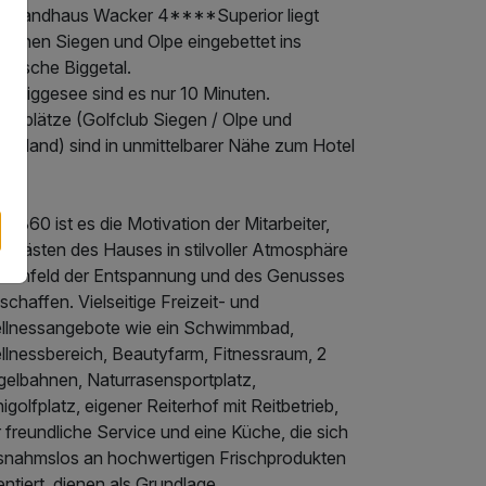
s Landhaus Wacker 4****Superior liegt
ischen Siegen und Olpe eingebettet ins
erische Biggetal.
m Biggesee sind es nur 10 Minuten.
olfplätze (Golfclub Siegen / Olpe und
gerland) sind in unmittelbarer Nähe zum Hotel
t 1860 ist es die Motivation der Mitarbeiter,
n Gästen des Hauses in stilvoller Atmosphäre
n Umfeld der Entspannung und des Genusses
schaffen. Vielseitige Freizeit- und
llnessangebote wie ein Schwimmbad,
llnessbereich, Beautyfarm, Fitnessraum, 2
gelbahnen, Naturrasensportplatz,
igolfplatz, eigener Reiterhof mit Reitbetrieb,
 freundliche Service und eine Küche, die sich
snahmslos an hochwertigen Frischprodukten
entiert, dienen als Grundlage.