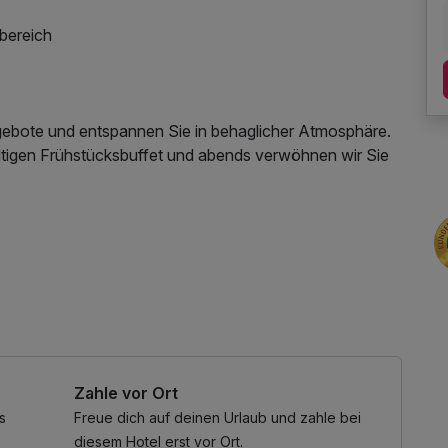
bereich
ebote und entspannen Sie in behaglicher Atmosphäre.
tigen Frühstücksbuffet und abends verwöhnen wir Sie
Parkplatz, Nutzung des Fitnessbereichs, Nutzung des
nutzung
Zahle vor Ort
s
Freue dich auf deinen Urlaub und zahle bei
diesem Hotel erst vor Ort.