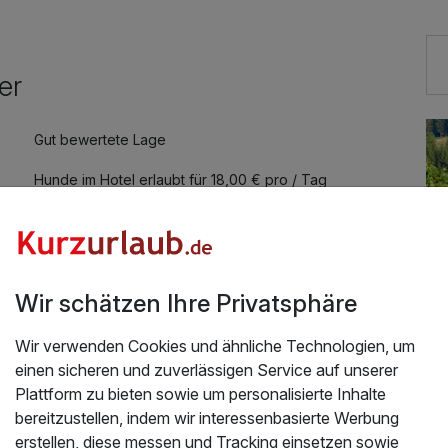
er
Gut bewertete Lage
Hunde im Hotel erlaubt für 18,00 € pro / Tag
Fahrradverleih für 15,00 € pro Person / Tag
Kostenloses W-LAN
Wir schätzen Ihre Privatsphäre
Mit Hotelbar
Wir verwenden Cookies und ähnliche Technologien, um
einen sicheren und zuverlässigen Service auf unserer
Plattform zu bieten sowie um personalisierte Inhalte
bereitzustellen, indem wir interessenbasierte Werbung
Üb
 Wellnesshotel mit 4-Gang-Gourmetmenü
erstellen, diese messen und Tracking einsetzen sowie