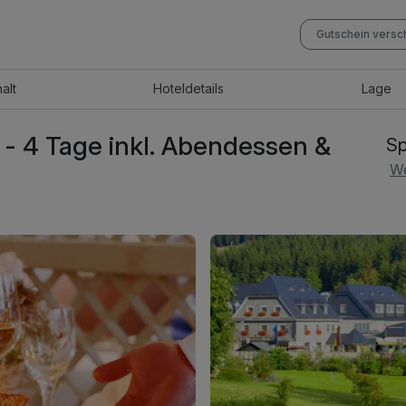
Gutschein vers
halt
Hotel
details
Lage
- 4 Tage inkl. Abendessen &
Sp
We