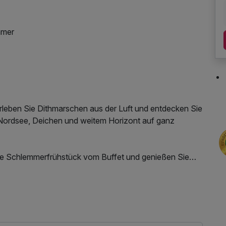
mmer
rleben Sie Dithmarschen aus der Luft und entdecken Sie
 Nordsee, Deichen und weitem Horizont auf ganz
ive Schlemmerfrühstück vom Buffet und genießen Sie
en Nordseeküste. Das Highlight Ihres Aufenthalts ist
t), der Ihnen einzigartige Ausblicke auf das
üstenregion eröffnet.
rkplatz, Nutzung des Fitnessbereichs, W-LAN Nutzung /
 Kurzurlaub: Beim Käpt'ns Dinner als 3-Gang-Menü und