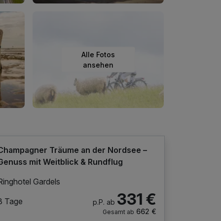
Alle Fotos
ansehen
Champagner Träume an der Nordsee –
Genuss mit Weitblick & Rundflug
Ringhotel Gardels
331 €
3 Tage
p.P. ab
662 €
Gesamt ab