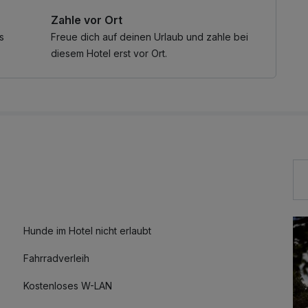
orddeutsche Genusskultur kennen. Dazu stoßen Sie an
Zahle vor Ort
r-Aperitif auf Ihre Auszeit an.
s
Freue dich auf deinen Urlaub und zahle bei
 und unvergesslicher Ausblicke – für alle, die das
diesem Hotel erst vor Ort.
r laut DWD.
Hunde im Hotel nicht erlaubt
Fahrradverleih
Kostenloses W-LAN