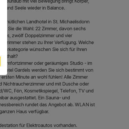
rseeurlaub mit viel Bewegung bringt Körper,
st und Seele wieder in Balance.
 gemütlichen Landhotel in St. Michaelisdonn
ben Sie die Wahl: 22 Zimmer, davon sechs
udios, zwölf Doppelzimmer und vier
nzelzimmer stehen zu Ihrer Verfügung. Welche
mmerkategorie wünschen Sie sich für Ihren
fenthalt?
 Komfortzimmer oder geräumiges Studio - im
nghotel Gardels werden Sie sich bestimmt von
 ersten Minute an wohl fühlen! Alle Zimmer
nd Nichtraucherzimmer und mit Dusche oder
d/WC, Fön, Kosmetikspiegel, Telefon, TV und
nibar ausgestattet. Ein Sauna- und
tnessbereich rundet das Angebot ab. WLAN ist
 ganzen Haus verfügbar.
destation für Elektroautos vorhanden.