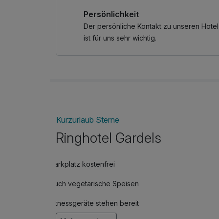
dem 4-Gang-Deichgraf-Menü lernen Sie die n
Persönlichkeit
zwei Abenden mit einem prickelnden Champagne
Der persönliche Kontakt zu unseren Hotel
Eine Reise voller Nordsee-Flair, Genussmomente
ist für uns sehr wichtig.
Besondere suchen.
Voraussetzung für den Rundflug ist Flugwette
Kurzurlaub Sterne
Ringhotel Gardels
Parkplatz kostenfrei
Auch vegetarische Speisen
Fitnessgeräte stehen bereit