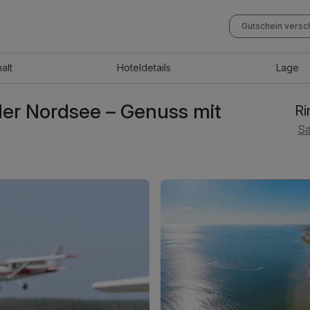
Gutschein vers
halt
Hotel
details
Lage
er Nordsee – Genuss mit
Ri
Sa