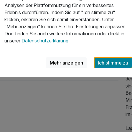
No
Analysen der Plattformnutzung für ein verbessertes
Gei
Erlebnis durchführen. Indem Sie auf "Ich stimme zu"
klicken, erklären Sie sich damit einverstanden. Unter
Im
“Mehr anzeigen” können Sie Ihre Einstellungen anpassen.
ha
Dort finden Sie auch weitere Informationen oder direkt in
St
unserer
Datenschutzerklärung
.
Ei
Zi
Au
Mehr anzeigen
Ich stimme zu
Ob
Ri
der
si
Ba
Mi
Fi
im
La