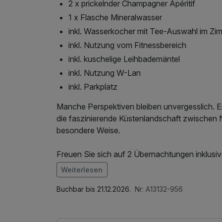
2 x prickelnder Champagner Apéritif
1 x Flasche Mineralwasser
inkl. Wasserkocher mit Tee-Auswahl im Zi
inkl. Nutzung vom Fitnessbereich
inkl. kuschelige Leihbademäntel
inkl. Nutzung W-Lan
inkl. Parkplatz
Manche Perspektiven bleiben unvergesslich. E
die faszinierende Küstenlandschaft zwischen
besondere Weise.
Freuen Sie sich auf 2 Übernachtungen inklus
entspannte Tage an der schleswig-holsteinisch
Weiterlesen
ein Rundflug über Dithmarschen (bei guter Sich
Im Angebot enthalten
Wattenmeer, die Marschlandschaften und die K
1 Flasche Mineralwasser, Leihbademantel, Pa
Buchbar bis 21.12.2026.
Nr: A13132-956
Internetnutzung
Auch kulinarisch erwartet Sie ein besonderer