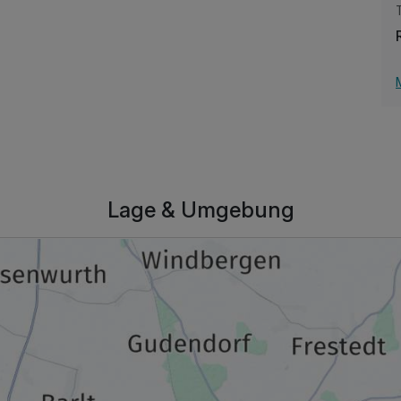
331,00 €
p.P. ab
Lage & Umgebung