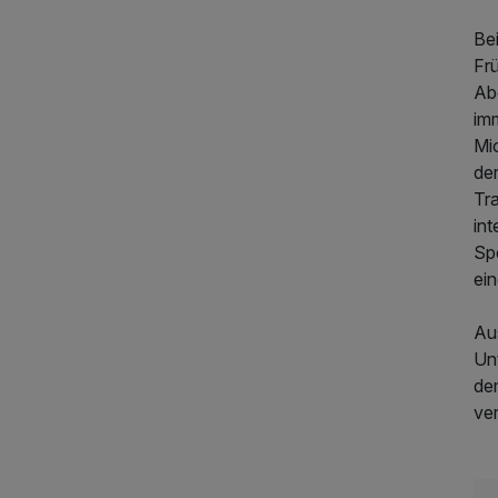
Be
341,00 €
p.P. ab
Fr
Ab
im
Mic
de
Tr
int
Spe
ein
Au
Un
de
ve