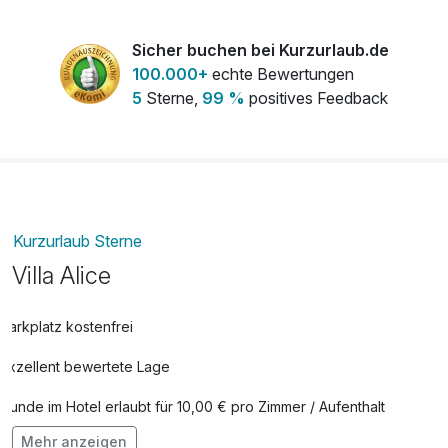
Sicher buchen bei Kurzurlaub.de
100.000+
echte Bewertungen
5
Sterne,
99 %
positives Feedback
Kurzurlaub Sterne
Villa Alice
Parkplatz kostenfrei
Exzellent bewertete Lage
Hunde im Hotel erlaubt für 10,00 € pro Zimmer / Aufenthalt
Mehr anzeigen
Auch vegetarische Speisen