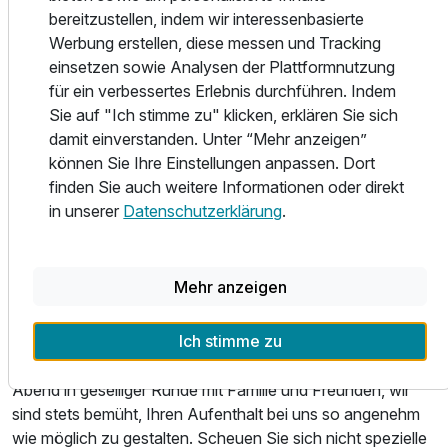
erreichen Sie in nur 5 Gehminuten.
bereitzustellen, indem wir interessenbasierte
Werbung erstellen, diese messen und Tracking
Zahlreiche Wanderwege führen direkt an der Villa vorbei.
einsetzen sowie Analysen der Plattformnutzung
für ein verbessertes Erlebnis durchführen. Indem
Das stilvoll eingerichtete Restaurant im Erdgeschoss des
Sie auf "Ich stimme zu" klicken, erklären Sie sich
Hauses verfügt über 45 Sitzplätze, und bietet auch für
damit einverstanden. Unter “Mehr anzeigen”
Feierlichkeiten, ganz gleich welcher Art, das richtige
können Sie Ihre Einstellungen anpassen. Dort
Ambiente.
finden Sie auch weitere Informationen oder direkt
in unserer
Datenschutzerklärung
.
In den Sommermonaten schmeckt das Essen auf einem
unserer Plätze auf der Terrasse rund ums Haus, oder in
einer der gemütlichen offen, aber dennoch überdachten
Mehr anzeigen
Verandas gleich doppelt so gut.
Ausstattung
Ich stimme zu
Ob ein romantisches Candlelight Dinner zu Zweit, ein
Zusatznächte
entspanntes Essen mit Geschäftspartner oder ein lustiger
Abend in geselliger Runde mit Familie und Freunden, wir
sind stets bemüht, Ihren Aufenthalt bei uns so angenehm
Für 5 Tage
248,00 €
p.P. ab
wie möglich zu gestalten. Scheuen Sie sich nicht spezielle