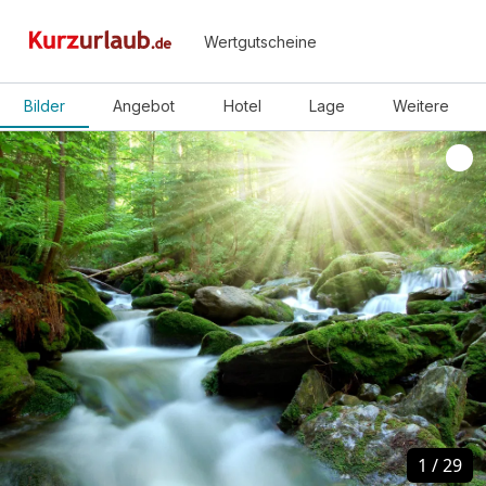
Wertgutscheine
Bilder
Angebot
Hotel
Lage
Weitere
1
1
/
/
29
29