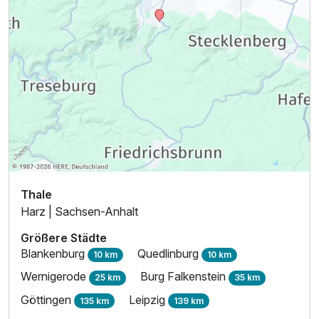
Thale
Harz | Sachsen-Anhalt
Größere Städte
Blankenburg
Quedlinburg
10 km
10 km
Wernigerode
Burg Falkenstein
25 km
35 km
Göttingen
Leipzig
135 km
139 km
Ausstattung