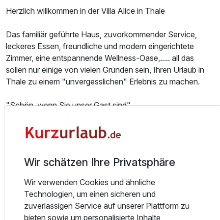
Herzlich willkommen in der Villa Alice in Thale
Das familiär geführte Haus, zuvorkommender Service,
leckeres Essen, freundliche und modern eingerichtete
Zimmer, eine entspannende Wellness-Oase,..... all das
sollen nur einige von vielen Gründen sein, Ihren Urlaub in
Thale zu einem "unvergesslichen" Erlebnis zu machen.
Ausstattung
"Schön, wenn Sie unser Gast sind"
Zusatznächte
Die Villa wurde umfassend saniert, modernisiert und zum
Für 5 Tage
Hotel mit Gaststätte umgebaut.
288,00 €
p.P. ab
Wir schätzen Ihre Privatsphäre
Die günstige und leicht zu findende Lage am Ortseingang
von Thale und am Fuße des Hexentanzplatzes machen
Wir verwenden Cookies und ähnliche
schon die Anreise zu einem Erlebnis.
Technologien, um einen sicheren und
Doppelzimmer
zuverlässigen Service auf unserer Plattform zu
Den Eingang zum Bodetal, das Zentrum und den Stadtpark
2 Erwachsene und 2 Kinder
bieten sowie um personalisierte Inhalte