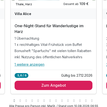
Verfügbar bis Dezember
109 €
Gesamt ab
Thale, Harz
Villa Alice
One-Night-Stand für Wanderlustige im
Harz
1 Übernachtung
1 x reichhaltiges Vital-Frühstück vom Buffet
Bonusheft "Sparfuchs" mit vielen tollen Rabatten
inkl. Nutzung des öffentlichen Nahverkehrs
1 weitere anzeigen
Alle Inklusivleistungen
5 enthalten
6
Gültig bis 27.12.2026
5,6 / 6
1 Übernachtung
Zum Angebot
1 x reichhaltiges Vital-Frühstück vom Buffet
Bonusheft "Sparfuchs" mit vielen tollen Rabatten
inkl. Nutzung des öffentlichen Nahverkehrs
inkl. Parkplatz- und WLAN-Nutzung
Alle Preise pro Person inkl. MwSt. / Stand vom 10.08.2026 06:55