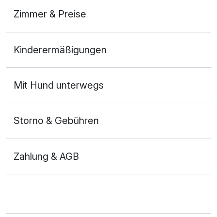
Zimmer & Preise
Appartement Komfort
Kinderermäßigungen
2 Erwachsene und 2 Kinder
Mit Hund unterwegs
Storno & Gebühren
Zahlung & AGB
Ausstattung