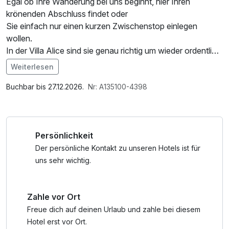
Egal ob Ihre Wanderung bei uns beginnt, hier Ihren
krönenden Abschluss findet oder
Sie einfach nur einen kurzen Zwischenstop einlegen
wollen.
In der Villa Alice sind sie genau richtig um wieder ordentlich
Power zu tanken.
Weiterlesen
Im Angebot enthalten
Parkplatz, W-LAN Nutzung / Internetnutzung, kostenfreie
Buchbar bis 27.12.2026.
Nr: A135100-4398
Nutzung öffentl. Nahverkehr
Persönlichkeit
Der persönliche Kontakt zu unseren Hotels ist für
uns sehr wichtig.
Zahle vor Ort
Freue dich auf deinen Urlaub und zahle bei diesem
Hotel erst vor Ort.