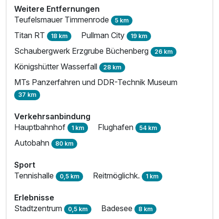
Weitere Entfernungen
Teufelsmauer Timmenrode
5 km
Zusatznächte
Titan RT
Pullman City
18 km
19 km
Schaubergwerk Erzgrube Büchenberg
Für 5 Tage
276,00 €
26 km
p.P. ab
Königshütter Wasserfall
28 km
MTs Panzerfahren und DDR-Technik Museum
37 km
Verkehrsanbindung
Hauptbahnhof
Flughafen
1 km
54 km
Autobahn
80 km
Sport
Tennishalle
Reitmöglichk.
0,5 km
1 km
Erlebnisse
Stadtzentrum
Badesee
0,5 km
8 km