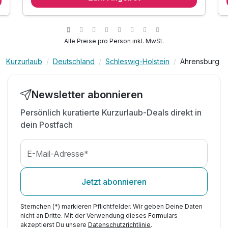
1 x romantisches 3-Gang Candlelight-Dinner
1 x Glas Sekt zum Candlelight-Dinner
1 x Flasche Wasser bei Anreise auf dem Zimmer
Alle Preise pro Person inkl. MwSt.
inkl. freie Nutzung der Sauna und Fitnessgeräte
Kurzurlaub
Deutschland
Schleswig-Holstein
Ahrensburg
inkl. Coffee to go bei Abreise
inkl. Parken in der hoteleigenen Tiefgarage
inkl. W-LAN im Hotel
Newsletter abonnieren
Persönlich kuratierte Kurzurlaub-Deals direkt in
dein Postfach
E-Mail-Adresse*
Jetzt abonnieren
Sternchen (*) markieren Pflichtfelder. Wir geben Deine Daten
nicht an Dritte. Mit der Verwendung dieses Formulars
akzeptierst Du unsere
Datenschutzrichtlinie
.