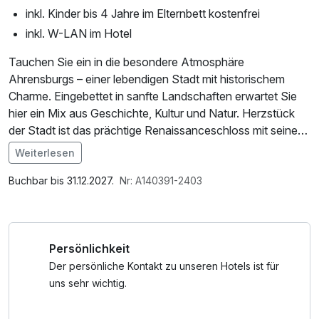
inkl. Kinder bis 4 Jahre im Elternbett kostenfrei
inkl. W-LAN im Hotel
Tauchen Sie ein in die besondere Atmosphäre
Ahrensburgs – einer lebendigen Stadt mit historischem
Charme. Eingebettet in sanfte Landschaften erwartet Sie
hier ein Mix aus Geschichte, Kultur und Natur. Herzstück
der Stadt ist das prächtige Renaissanceschloss mit seinem
idyllischen Park – ein beliebter Ort für Spaziergänge, Fotos
Weiterlesen
und kleine Auszeiten. In der Innenstadt laden gemütliche
Im Angebot enthalten
Cafés, inhabergeführte Geschäfte und Wochenmärkte zum
1 Flasche Mineralwasser, Saunabenutzung, Saunatuch,
Buchbar bis 31.12.2027.
Nr: A140391-2403
Verweilen ein. Wer Erholung sucht, findet sie in den
Nutzung des Fitnessbereichs, W-LAN Nutzung /
umliegenden Naturschutzgebieten, auf Rad- und
Internetnutzung, Nutzung Öffentliches Internetterminal
Wanderwegen oder bei einem Besuch im modernen
Persönlichkeit
Freizeitbad. Ahrensburg verbindet Lebensqualität mit Kultur
– ideal für eine kurze Auszeit oder einen entspannten
Der persönliche Kontakt zu unseren Hotels ist für
Wochenendtrip.
uns sehr wichtig.