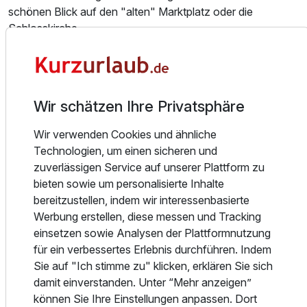
schönen Blick auf den "alten" Marktplatz oder die
Schlosskirche.
Ausstattung
Gastronomie und Events
Ob romantisches Candle-Light-Dinner, Geschäftsessen
Zusatznächte
oder der reichhaltige Sonntagsbrunch, die Küche lädt Sie
Wir schätzen Ihre Privatsphäre
ein, die Welt der Genüsse immer wieder neu zu entdecken.
Für eine Erfrischung zwischendurch - die Kaffeepause am
Für 3 Tage
210,00 €
p.P. ab
Wir verwenden Cookies und ähnliche
Nachmittag oder den stimmungsvollen Ausklang eines
Technologien, um einen sicheren und
langen Tages. Während der Sommermonate erholen sich
zuverlässigen Service auf unserer Plattform zu
unsere Gäste bei kleinen bayerischen Speisen, Kaffee &
bieten sowie um personalisierte Inhalte
Kuchen, Eis und kühlen Getränken in unserem Biergarten.
bereitzustellen, indem wir interessenbasierte
Dieser liegt geschützt von der Straße unter den alten
Werbung erstellen, diese messen und Tracking
Bäumen, direkt ,,Am Alten Markt".
einsetzen sowie Analysen der Plattformnutzung
für ein verbessertes Erlebnis durchführen. Indem
Freizeit
Sie auf "Ich stimme zu" klicken, erklären Sie sich
Das Hotel am Schloss Ahrensburg hat einen Fitnessraum
damit einverstanden. Unter “Mehr anzeigen”
mit Sportgeräten und Sauna.
können Sie Ihre Einstellungen anpassen. Dort