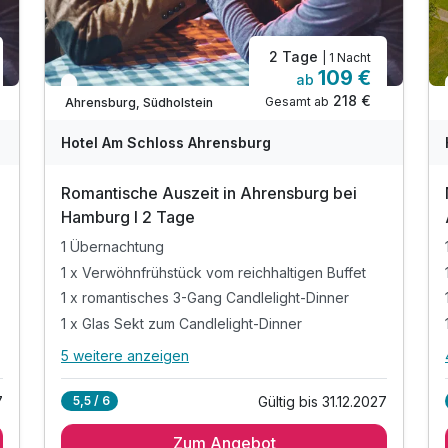
2 Tage
| 1 Nacht
109 €
ab
In 1 Woche wieder frei
218 €
Gesamt ab
Ahrensburg, Südholstein
Hotel Am Schloss Ahrensburg
Romantische Auszeit in Ahrensburg bei
Hamburg I 2 Tage
1 Übernachtung
1 x Verwöhnfrühstück vom reichhaltigen Buffet
1 x romantisches 3-Gang Candlelight-Dinner
1 x Glas Sekt zum Candlelight-Dinner
5 weitere anzeigen
Alle Inklusivleistungen
9 enthalten
7
Gültig bis 31.12.2027
5,5 / 6
1 Übernachtung
Zum Angebot
1 x Verwöhnfrühstück vom reichhaltigen Buffet