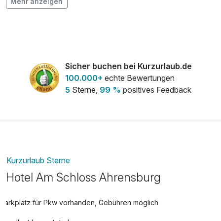
Mehr anzeigen
Obstkorb
11,00 €
pro Zimmer
Spätabreise bis 15:00 Uhr
20,00 €
Sicher buchen bei Kurzurlaub.de
pro Zimmer
100.000+
echte Bewertungen
5
Sterne,
99 %
positives Feedback
Tischreservierung
gratis
pro Tag (0 )
Kurzurlaub Sterne
Hotel Am Schloss Ahrensburg
Parkplatz für Pkw vorhanden, Gebühren möglich