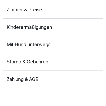
Zimmer & Preise
Doppelzimmer
Kinderermäßigungen
2 Erwachsene und 1 Kind
Mit Hund unterwegs
Storno & Gebühren
Zahlung & AGB