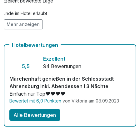
Exzellent bewertete Lage
Hunde im Hotel erlaubt
Mehr anzeigen
Auch vegetarische Speisen
Fitnessgeräte stehen bereit
Hotelbewertungen
Kostenloses W-LAN
Exzellent
Zimmerservice verfügbar
5,5
94 Bewertungen
Mit Hotelbar
Märchenhaft genießen in der Schlossstadt
Ahrensburg inkl. Abendessen I 3 Nächte
Einfach nur Top❤️❤️❤️❤️
Bewertet mit 6,0 Punkten
von Viktoria am 08.09.2023
Alle Bewertungen