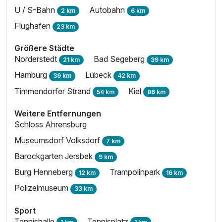
U / S-Bahn
Autobahn
2 km
6 km
Flughafen
23 km
Größere Städte
Norderstedt
Bad Segeberg
21 km
39 km
Hamburg
Lübeck
39 km
42 km
Timmendorfer Strand
Kiel
54 km
86 km
Weitere Entfernungen
Schloss Ahrensburg
Museumsdorf Volksdorf
7 km
Barockgarten Jersbek
9 km
Burg Henneberg
Trampolinpark
12 km
16 km
Polizeimuseum
33 km
Sport
Tennishalle
Tennisplatz