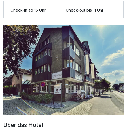
Check-in ab 15 Uhr
Check-out bis 11 Uhr
Ausstattung
Zusatznächte
Für 3 Tage
199,00 €
p.P. ab
Doppelzimmer Komfort
2 Erwachsene und 1 Kind
Über das Hotel