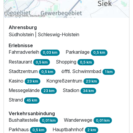
Ahrensburg
Südholstein | Schleswig-Holstein
Erlebnisse
Fahrradverleih
Parkanlage
0,03 km
0,5 km
Restaurant
Shopping
0,5 km
0,5 km
Stadtzentrum
öfftl. Schwimmbad
0,5 km
1 km
Kasino
Kongreßzentrum
23 km
23 km
Messegelände
Stadion
23 km
34 km
Strand
45 km
Verkehrsanbindung
Bushaltestelle
Wanderwege
0,01 km
0,01 km
Parkhaus
Hauptbahnhof
0,5 km
2 km