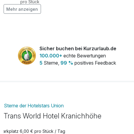
pro Stück
Mehr anzeigen
Flasche Rotwein
26,50 €
pro Stück
Flasche Sekt
26,50 €
pro Stück
Sicher buchen bei Kurzurlaub.de
Flasche Weisswein
26,50 €
100.000+
echte Bewertungen
pro Stück
5
Sterne,
99 %
positives Feedback
MedyJet Massage
13,50 €
pro Person (20 Minuten)
Obstkorb
13,50 €
pro Zimmer
Sterne der Hotelstars Union
Trans World Hotel Kranichhöhe
Parkplatz 6,00 € pro Stück / Tag