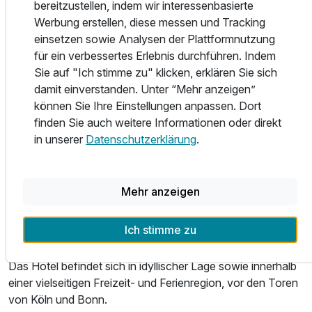
bereitzustellen, indem wir interessenbasierte
einem Wellnessbereich mit Sport und Beauty, zu
Werbung erstellen, diese messen und Tracking
besonders schönen Tagen in landschaftlich reizvoller
einsetzen sowie Analysen der Plattformnutzung
Umgebung zwischen Hügeln und Wäldern nahe Köln und
für ein verbessertes Erlebnis durchführen. Indem
Bonn ein.
Sie auf "Ich stimme zu" klicken, erklären Sie sich
Lassen Sie sich nach dem Training auf dem Laufband im
damit einverstanden. Unter “Mehr anzeigen”
großzügigen Wellnessareal verwöhnen und gewinnen Sie
können Sie Ihre Einstellungen anpassen. Dort
Abstand vom hektischen Alltag.
finden Sie auch weitere Informationen oder direkt
Den Wellnessbereich nutzen Sie auch am An- und
in unserer
Datenschutzerklärung
.
Abreisetag während der Öffnungszeiten ganztägig
kostenfrei.
Mehr anzeigen
Zur abendlichen Erholung im Sonnenuntergang begrüßen
wir Sie auf unserer Außenterrasse mit einem traumhaften
Ich stimme zu
Blick über das Bergische Land.
Das Hotel befindet sich in idyllischer Lage sowie innerhalb
einer vielseitigen Freizeit- und Ferienregion, vor den Toren
von Köln und Bonn.