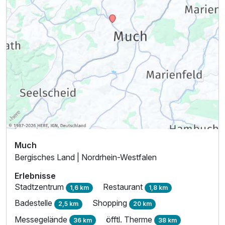
Much
Bergisches Land | Nordrhein-Westfalen
Erlebnisse
Stadtzentrum
Restaurant
1,6 km
1,8 km
Badestelle
Shopping
2,5 km
20 km
Messegelände
öfftl. Therme
36 km
38 km