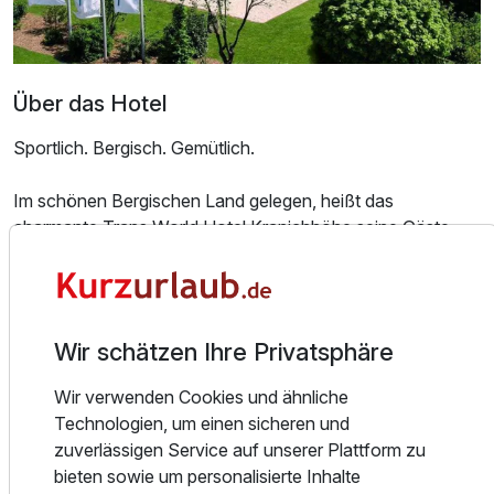
Über das Hotel
Sportlich. Bergisch. Gemütlich.
Im schönen Bergischen Land gelegen, heißt das
charmante Trans World Hotel Kranichhöhe seine Gäste
herzlich Willkommen.
Bei uns, unmittelbar vor den Toren Kölns, werden sowohl
Sport-, Aktiv- und Wellnesswünsche erfüllt, als auch
bewegende Tagungen & Veranstaltungen kreiert!
Ausstattung
Wir schätzen Ihre Privatsphäre
Die ausgezeichnete Frischeküche, das leger-elegante
Ambiente und die 1000 & 1 Freizeitmöglichkeiten drinnen
Wir verwenden Cookies und ähnliche
Zusatznächte
wie draußen machen es in Much zum idealen Sporthotel
Technologien, um einen sicheren und
für (ent)spannende Kurztrips und „fitte“ Veranstaltungen!
zuverlässigen Service auf unserer Plattform zu
Für 3 Tage
282,00 €
p.P. ab
bieten sowie um personalisierte Inhalte
Wir laden Sie, mit 107 Zimmern, 18 Tagungsräumen sowie