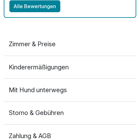
Alle Bewertungen
Zimmer & Preise
Doppelzimmer Komfort
Kinderermäßigungen
2 Erwachsene
Ausstattung
Mit Hund unterwegs
Zusatznächte
Storno & Gebühren
Für 3 Tage
210,00 €
p.P. ab
Zahlung & AGB