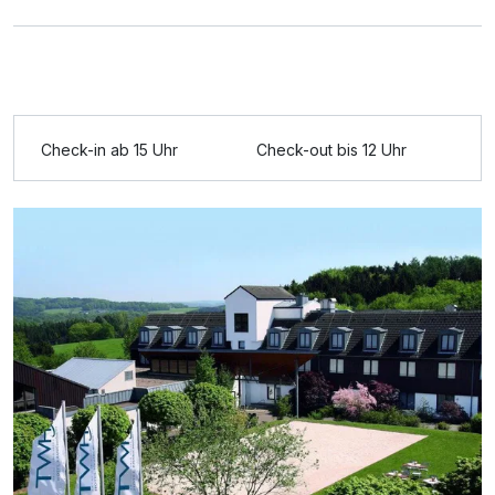
Doppelzimmer Superior
2 Erwachsene
Check-in ab 15 Uhr
Check-out bis 12 Uhr
Ausstattung
Zusatznächte
Für 3 Tage
235,00 €
p.P. ab
Doppelzimmer zur Einzelnutzung
1 Erwachsenen