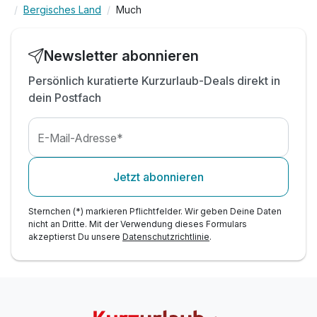
Bergisches Land
Much
inkl. Nutzung des 610 m² großen
Fitnessbereiches*
inkl. wöchentlichem Kursangebot
Newsletter abonnieren
inkl. umfangreiches Fitnessangebot im Fitness
Club
Persönlich kuratierte Kurzurlaub-Deals direkt in
dein Postfach
inkl. Kraft-und Ausdauergeräten
*(jeweils gänztägig am An- und Abreisetag)
inkl. WLAN im Hotel
E-Mail-Adresse*
Jetzt abonnieren
Sternchen (*) markieren Pflichtfelder. Wir geben Deine Daten
nicht an Dritte. Mit der Verwendung dieses Formulars
akzeptierst Du unsere
Datenschutzrichtlinie
.