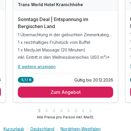
Trans World Hotel Kranichhöhe
Sonntags Deal | Entspannung im
Bergischen Land
1 Übernachtung in der gebuchten Zimmerkategorie
1 x reichhaltiges Frühstück vom Buffet
1 x MedyJet Massage (20 Minuten)
inkl. Eintritt in den Wellnessbereiches (450 m²)*
8 weitere anzeigen
Alle Inklusivleistungen
12 enthalten
6
Gültig bis 20.12.2026
5,1 / 6
1 Übernachtung in der gebuchten
Zimmerkategorie
Zum Angebot
1 x reichhaltiges Frühstück vom Buffet
1 x MedyJet Massage (20 Minuten)
inkl. Eintritt in den Wellnessbereiches (450 m²)*
Alle Preise pro Person inkl. MwSt.
inkl. Innenpool, Saunen, Dampfbad,
inkl. Liegebereich und Außenterrasse
Kurzurlaub
Deutschland
Nordrhein-Westfalen