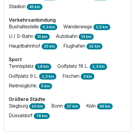
Stadion
45 km
Verkehrsanbindung
Bushaltestelle
Wanderwege
0,3 km
0,5 km
U / S-Bahn
Autobahn
10 km
13 km
Hauptbahnhof
Flughafen
25 km
32 km
Sport
Tennisplatz
Golfplatz 18 L.
1,8 km
2,3 km
Golfplatz 9 L.
Fischen
2,3 km
3 km
Reitmöglichk.
5 km
Größere Städte
Siegburg
Bonn
Köln
20 km
37 km
38 km
Düsseldorf
78 km