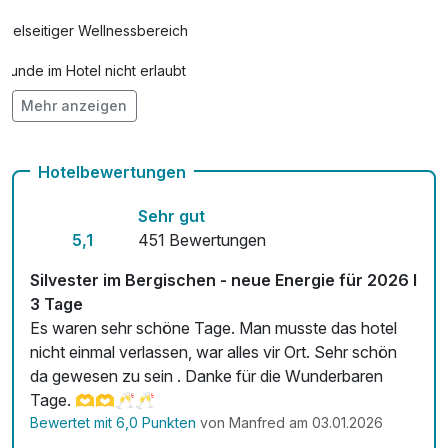
Vielseitiger Wellnessbereich
Hunde im Hotel nicht erlaubt
Mehr anzeigen
Check-out bis 12 Uhr
Auch vegetarische Speisen
Hotelbewertungen
E-Bike-Verleih 35,00 € pro Stück / Tag
Sehr gut
Fitnessgeräte stehen bereit
5,1
451 Bewertungen
Kostenloses W-LAN
Silvester im Bergischen - neue Energie für 2026 l
3 Tage
Zimmerservice verfügbar
Es waren sehr schöne Tage. Man musste das hotel
nicht einmal verlassen, war alles vir Ort. Sehr schön
Mit Hotelbar
da gewesen zu sein . Danke für die Wunderbaren
Tage. 🫶🫶🥂🥂
Bewertet mit 6,0 Punkten
von Manfred am 03.01.2026