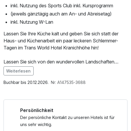
inkl. Nutzung des Sports Club inkl. Kursprogramm
(jeweils gänztägig auch am An- und Abreisetag)
inkl. Nutzung W-Lan
Lassen Sie Ihre Küche kalt und geben Sie sich statt der
Haus- und Küchenarbeit ein paar leckeren Schlemmer-
Tagen im Trans World Hotel Kranichhöhe hin!
Lassen Sie sich von den wundervollen Landschaften
entschleunigen und von unseren kulinarischen Angeboten
Weiterlesen
begeistern.
Im Angebot enthalten
Saunabenutzung, Nutzung des Fitnessbereichs, Nutzung
Buchbar bis 20.12.2026.
Nr: A147535-3688
des Wellnessbereichs, W-LAN Nutzung / Internetnutzung,
ganztägige Nutzung Wellnessbereich nach check out
Persönlichkeit
Der persönliche Kontakt zu unseren Hotels ist für
uns sehr wichtig.