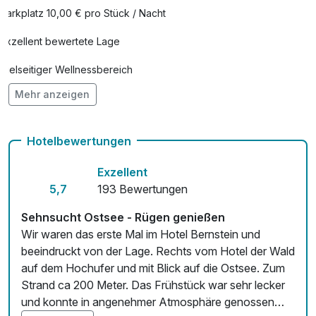
Parkplatz 10,00 € pro Stück / Nacht
Exzellent bewertete Lage
Vielseitiger Wellnessbereich
Mehr anzeigen
Hunde im Hotel nicht erlaubt
Auch vegetarische Speisen
Hotelbewertungen
Fahrradverleih für 9,00 € pro Person / Tag
Exzellent
Fitnessgeräte stehen bereit
5,7
193 Bewertungen
Kostenloses W-LAN
Sehnsucht Ostsee - Rügen genießen
Wir waren das erste Mal im Hotel Bernstein und
Zimmerservice verfügbar
beeindruckt von der Lage. Rechts vom Hotel der Wald
auf dem Hochufer und mit Blick auf die Ostsee. Zum
Mit Hotelbar
Strand ca 200 Meter. Das Frühstück war sehr lecker
und konnte in angenehmer Atmosphäre genossen