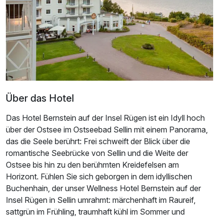
Über das Hotel
Das Hotel Bernstein auf der Insel Rügen ist ein Idyll hoch
über der Ostsee im Ostseebad Sellin mit einem Panorama,
das die Seele berührt: Frei schweift der Blick über die
romantische Seebrücke von Sellin und die Weite der
Ostsee bis hin zu den berühmten Kreidefelsen am
Ausstattung
Horizont. Fühlen Sie sich geborgen in dem idyllischen
Buchenhain, der unser Wellness Hotel Bernstein auf der
Für 4 Tage
557,00 €
p.P. ab
Insel Rügen in Sellin umrahmt: märchenhaft im Raureif,
sattgrün im Frühling, traumhaft kühl im Sommer und