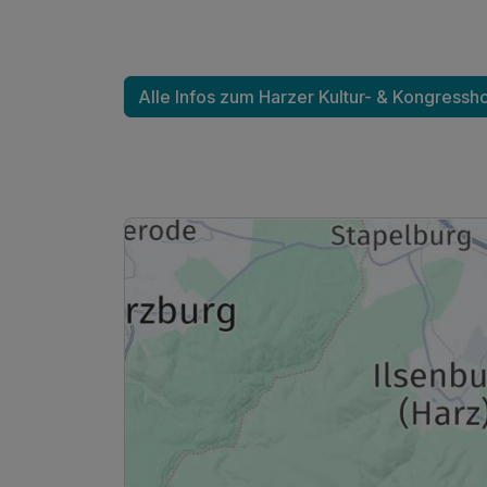
Ausstattung
Alle Infos zum Harzer Kultur- & Kongressho
Zusatznächte
Für 3 Tage
Maisonette-Suite
2 Erwachsene und 2 Kinder