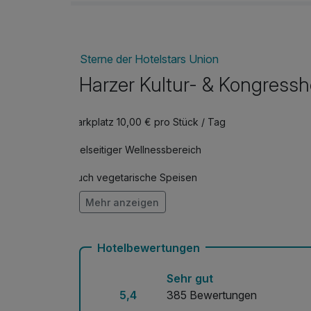
Sterne der Hotelstars Union
Harzer Kultur- & Kongressh
Parkplatz 10,00 € pro Stück / Tag
Vielseitiger Wellnessbereich
Auch vegetarische Speisen
Mehr anzeigen
Kostenloses W-LAN
Mit Hotelbar
Hotelbewertungen
Sehr gut
5,4
385 Bewertungen