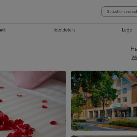
Gutschein vers
halt
Hotel
details
Lage
Ha
We