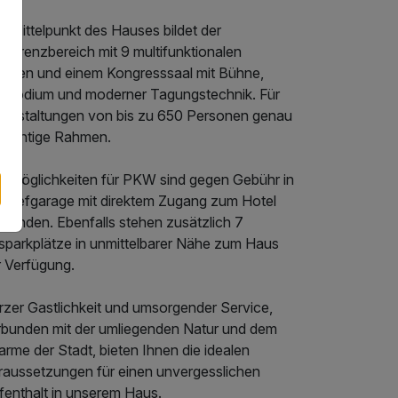
 Mittelpunkt des Hauses bildet der
nferenzbereich mit 9 multifunktionalen
umen und einem Kongresssaal mit Bühne,
bpodium und moderner Tagungstechnik. Für
ranstaltungen von bis zu 650 Personen genau
r richtige Rahmen.
rkmöglichkeiten für PKW sind gegen Gebühr in
r Tiefgarage mit direktem Zugang zum Hotel
rhanden. Ebenfalls stehen zusätzlich 7
sparkplätze in unmittelbarer Nähe zum Haus
r Verfügung.
rzer Gastlichkeit und umsorgender Service,
rbunden mit der umliegenden Natur und dem
rme der Stadt, bieten Ihnen die idealen
raussetzungen für einen unvergesslichen
fenthalt in unserem Haus.