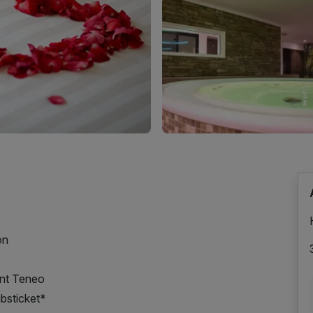
on
ant Teneo
bsticket*