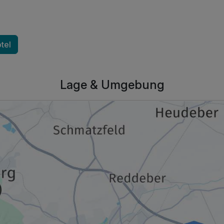
tel
Lage & Umgebung
250,00 €
p.P. ab