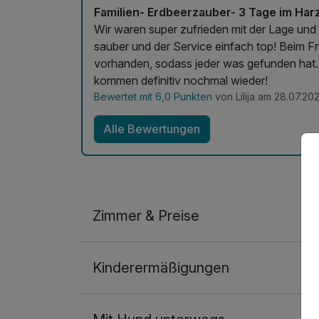
Familien- Erdbeerzauber- 3 Tage im Harz 
Wir waren super zufrieden mit der Lage und der Ausst
sauber und der Service einfach top! Beim Fr
vorhanden, sodass jeder was gefunden hat. 
kommen definitiv nochmal wieder!
Bewertet mit 6,0 Punkten
von Lilija am 28.07.20
Alle Bewertungen
Zimmer & Preise
Doppelzimmer Komfort
Kinderermäßigungen
2 Erwachsene