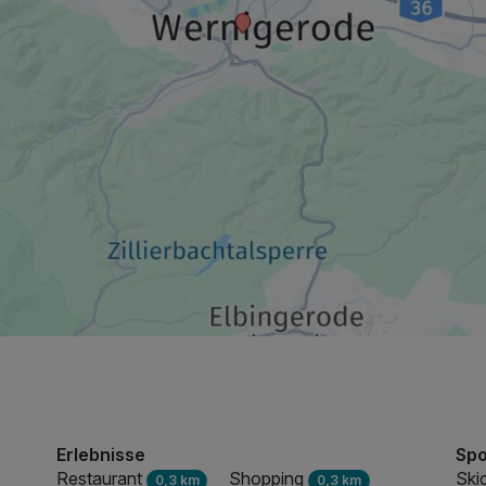
250,00 €
p.P. ab
Erlebnisse
Spo
Restaurant
Shopping
Ski
0,3 km
0,3 km