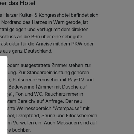
er das Hotel
 Harzer Kultur- & Kongresshotel befindet sich
 Nordrand des Harzes in Wernigerode, ist
tral gelegen und verfügt mit dem direkten
schluss an die B6n über eine sehr gute
rastruktur für die Anreise mit dem PKW oder
s aus ganz Deutschland.
8 modern ausgestattete Zimmer stehen zur
rfügung. Zur Standardeinrichtung gehören
lefon, Flatscreen-Fernseher mit Pay-TV und
dio, Badewanne (Zimmer mit Dusche auf
frage), Fön und WC. Raucherzimmer in
paratem Bereich/ auf Anfrage. Der neu
novierte Wellnessbereich "Atempause" mit
ilrpool, Dampfbad, Sauna und Fitnessbereich
dt zum Verweilen ein. Auch Massagen sind auf
frage buchbar.