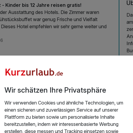
Üb
- Kinder bis 12 Jahre reisen gratis!
attung des Hotels. Die Zimmer waren
Das
ühstücksbuffet war genug Frische und Vielfalt
am
Dieses Hotel empfehlen wir sehr gerne weiter und
zen
An
26
Inf
Bu
25
Ve
Te
Ra
Wir schätzen Ihre Privatsphäre
An
se
Wir verwenden Cookies und ähnliche Technologien, um
re
einen sicheren und zuverlässigen Service auf unserer
Wh
Plattform zu bieten sowie um personalisierte Inhalte
lä
bereitzustellen, indem wir interessenbasierte Werbung
An
erstellen, diese messen und Tracking einsetzen sowie