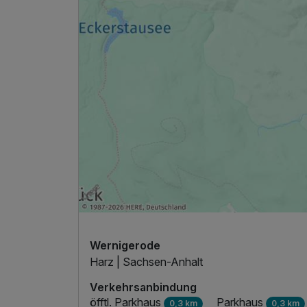
Ausstattung
Zusatznächte
Wernigerode
Harz | Sachsen-Anhalt
Für 3 Tage
Verkehrsanbindung
öfftl. Parkhaus
Parkhaus
0,3 km
0,3 km