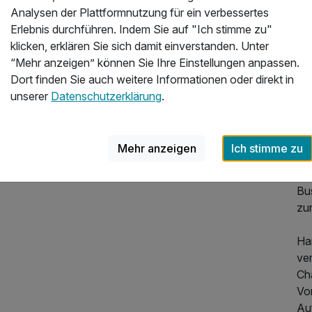
Analysen der Plattformnutzung für ein verbessertes
Den
Erlebnis durchführen. Indem Sie auf "Ich stimme zu"
Ko
klicken, erklären Sie sich damit einverstanden. Unter
Rä
“Mehr anzeigen” können Sie Ihre Einstellungen anpassen.
Hu
Dort finden Sie auch weitere Informationen oder direkt in
Ve
unserer
Datenschutzerklärung
.
de
Pa
Mehr anzeigen
Ich stimme zu
de
vo
Bu
zu
Ha
ve
Cha
Vo
Au