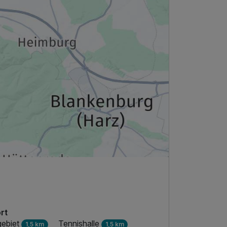
rt
gebiet
Tennishalle
1,5 km
1,5 km