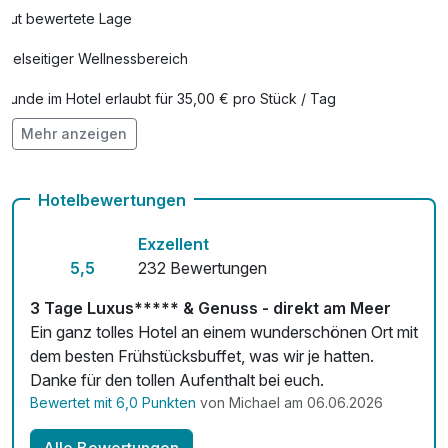
Gut bewertete Lage
Vielseitiger Wellnessbereich
Hunde im Hotel erlaubt für 35,00 € pro Stück / Tag
Mehr anzeigen
Auch vegetarische Speisen
Fahrradverleih
Hotelbewertungen
Fitnessgeräte stehen bereit
Exzellent
Kostenloses W-LAN
5,5
232 Bewertungen
Zimmerservice verfügbar
3 Tage Luxus***** & Genuss - direkt am Meer
Ein ganz tolles Hotel an einem wunderschönen Ort mit
Mit Hotelbar
dem besten Frühstücksbuffet, was wir je hatten.
Danke für den tollen Aufenthalt bei euch.
Bewertet mit 6,0 Punkten
von Michael am 06.06.2026
Alle Bewertungen