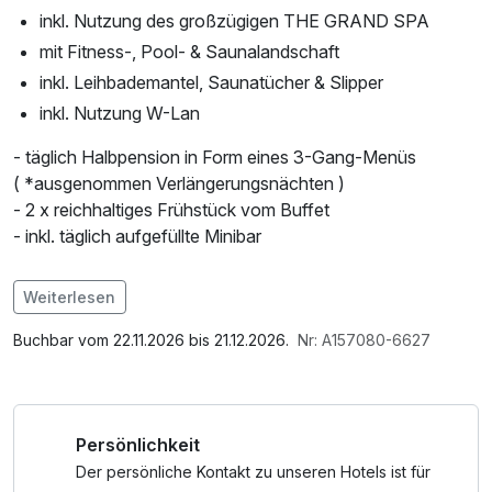
inkl. Nutzung des großzügigen THE GRAND SPA
mit Fitness-, Pool- & Saunalandschaft
inkl. Leihbademantel, Saunatücher & Slipper
inkl. Nutzung W-Lan
- täglich Halbpension in Form eines 3-Gang-Menüs
( *ausgenommen Verlängerungsnächten )
- 2 x reichhaltiges Frühstück vom Buffet
- inkl. täglich aufgefüllte Minibar
Im Angebot enthalten
Weiterlesen
Saunabenutzung, Saunatuch, Leihbademantel, 1 x gefüllte
Minibar, Nutzung des Fitnessbereichs, Nutzung des
Buchbar vom 22.11.2026 bis 21.12.2026.
Nr: A157080-6627
Wellnessbereichs, W-LAN Nutzung / Internetnutzung
Persönlichkeit
Der persönliche Kontakt zu unseren Hotels ist für