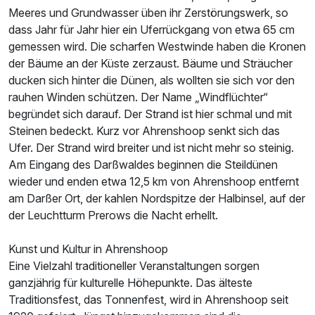
Meeres und Grundwasser üben ihr Zerstörungswerk, so
dass Jahr für Jahr hier ein Uferrückgang von etwa 65 cm
Ausstattung
gemessen wird. Die scharfen Westwinde haben die Kronen
der Bäume an der Küste zerzaust. Bäume und Sträucher
ducken sich hinter die Dünen, als wollten sie sich vor den
Für 3 Tage
318,80 €
p.P. ab
rauhen Winden schützen. Der Name „Windflüchter“
begründet sich darauf. Der Strand ist hier schmal und mit
Steinen bedeckt. Kurz vor Ahrenshoop senkt sich das
Ufer. Der Strand wird breiter und ist nicht mehr so steinig.
Am Eingang des Darßwaldes beginnen die Steildünen
Doppelzimmer Standard
wieder und enden etwa 12,5 km von Ahrenshoop entfernt
2 Erwachsene und 1 Kind
am Darßer Ort, der kahlen Nordspitze der Halbinsel, auf der
der Leuchtturm Prerows die Nacht erhellt.
Kunst und Kultur in Ahrenshoop
Eine Vielzahl traditioneller Veranstaltungen sorgen
ganzjährig für kulturelle Höhepunkte. Das älteste
Traditionsfest, das Tonnenfest, wird in Ahrenshoop seit