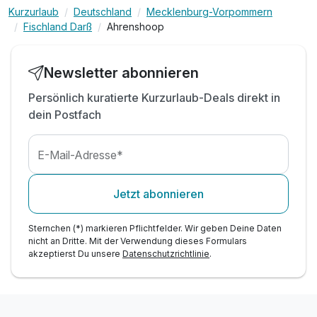
Kurzurlaub
Deutschland
Mecklenburg-Vorpommern
inkl. kostenfreie Minibarnutzung
Fischland Darß
Ahrenshoop
inkl. Nutzung W-Lan
Newsletter abonnieren
Persönlich kuratierte Kurzurlaub-Deals direkt in
dein Postfach
E-Mail-Adresse*
Ausstattung
Jetzt abonnieren
Für 3 Tage
454,50 €
Sternchen (*) markieren Pflichtfelder. Wir geben Deine Daten
p.P. ab
nicht an Dritte. Mit der Verwendung dieses Formulars
akzeptierst Du unsere
Datenschutzrichtlinie
.