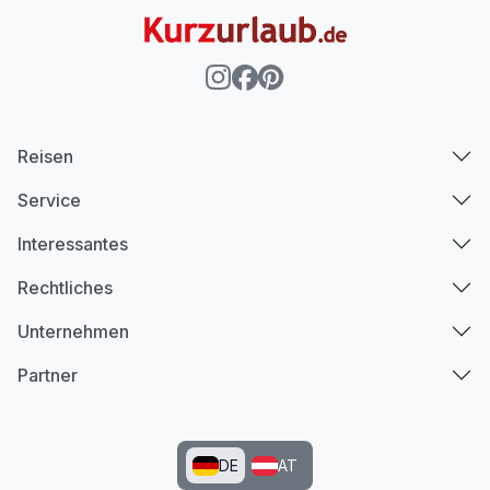
Suite Deluxe
2 Erwachsene und 2 Kinder
Reisen
Service
Interessantes
Rechtliches
Unternehmen
Partner
Ausstattung
DE
AT
Für 3 Tage
537,10 €
p.P. ab