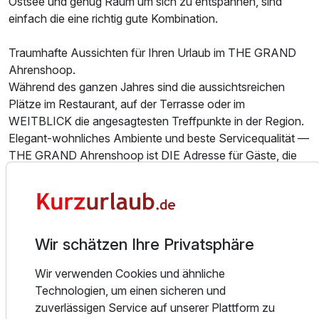
Ostsee und genug Raum um sich zu entspannen, sind
2 Erwachsene
einfach die eine richtig gute Kombination.
Traumhafte Aussichten für Ihren Urlaub im THE GRAND
Ahrenshoop.
Während des ganzen Jahres sind die aussichtsreichen
Plätze im Restaurant, auf der Terrasse oder im
WEITBLICK die angesagtesten Treffpunkte in der Region.
Elegant-wohnliches Ambiente und beste Servicequalität —
THE GRAND Ahrenshoop ist DIE Adresse für Gäste, die
das Besondere suchen.Im Makani SPA geht es auf
3000qm nur um eines: Sie.
Und Wellness, Beauty- und Anti-Aging-Behandlungen oder
Massagen. Trainieren Sie im größten Fitness-Studio auf
dem Darß mit 30 modernsten Fitness-Geräten,
Wir schätzen Ihre Privatsphäre
schwimmen Sie im 20 m langen Indoor-Pool und relaxen
Ausstattung
Wir verwenden Cookies und ähnliche
Sie in der weitläufigen Saunalandschaft. Das Makani SPA
Technologien, um einen sicheren und
& Sport steht auch Tagesgästen offen. Fragen Sie uns
Für 3 Tage
395,50 €
p.P. ab
zuverlässigen Service auf unserer Plattform zu
einfach. Nachhaltige Entspannung, neue Energie, innere