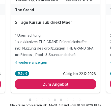
The Grand
2 Tage Kurzurlaub direkt Meer
Ausstattung
1 Übernachtung
1 x exklusives THE GRAND Frühstücksbuffet
inkl. Nutzung des großzügigen THE GRAND SPA
Für 3 Tage
472,20 €
p.P. ab
mit Fitness-, Pool- & Saunalandschaft
4 weitere anzeigen
Alle Inklusivleistungen
8 enthalten
6
Gültig bis 22.12.2026
5,5 / 6
1 Übernachtung
Juniorsuite/n
Zum Angebot
1 x exklusives THE GRAND Frühstücksbuffet
2 Erwachsene und 1 Kind
inkl. Nutzung des großzügigen THE GRAND SPA
mit Fitness-, Pool- & Saunalandschaft
inkl. Leihbademantel, Saunatücher & Slipper
Alle Preise pro Person inkl. MwSt. / Stand vom 10.08.2026 18:49
E
inkl. 1 Flasche Mineralwasser auf dem Zimmer