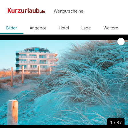
Wertgutscheine
Bilder
Angebot
Hotel
Lage
Weitere
1
1
/
/
37
37