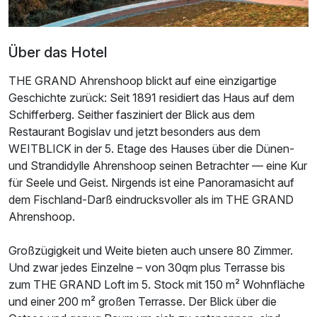
Über das Hotel
THE GRAND Ahrenshoop blickt auf eine einzigartige
Geschichte zurück: Seit 1891 residiert das Haus auf dem
Schifferberg. Seither fasziniert der Blick aus dem
Restaurant Bogislav und jetzt besonders aus dem
WEITBLICK in der 5. Etage des Hauses über die Dünen-
und Strandidylle Ahrenshoop seinen Betrachter — eine Kur
Ausstattung
für Seele und Geist. Nirgends ist eine Panoramasicht auf
dem Fischland-Darß eindrucksvoller als im THE GRAND
Für 3 Tage
342,40 €
Ahrenshoop.
p.P. ab
Großzügigkeit und Weite bieten auch unsere 80 Zimmer.
Und zwar jedes Einzelne – von 30qm plus Terrasse bis
zum THE GRAND Loft im 5. Stock mit 150 m² Wohnfläche
und einer 200 m² großen Terrasse. Der Blick über die
Doppelzimmer Queensize Bett