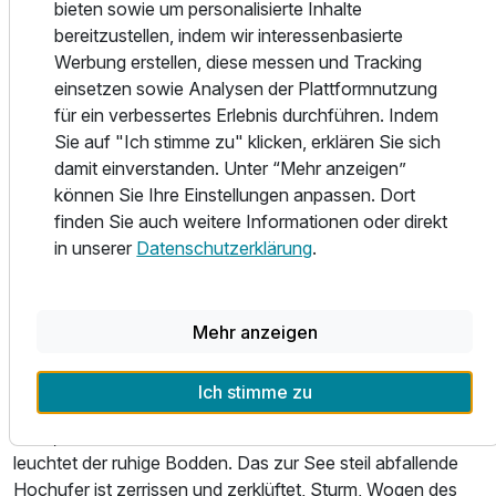
bieten sowie um personalisierte Inhalte
Ruhe – das Makani Spa richtet sich mit einem innovativen
bereitzustellen, indem wir interessenbasierte
Ansatz an Menschen, die mitten im Leben stehen, höchste
Werbung erstellen, diese messen und Tracking
Individualität und Privatheit schätzen und so in kürzester
einsetzen sowie Analysen der Plattformnutzung
Zeit ein Maximum an Erholung und Fitness erreichen
Doppelzimmer seitl. Meerblick
für ein verbessertes Erlebnis durchführen. Indem
möchten. Verweilen Sie in der großzügigen Pool- und
Sie auf "Ich stimme zu" klicken, erklären Sie sich
Saunawelt mit finnischer Sauna, Sanarium, Dampfbad,
2 Erwachsene
damit einverstanden. Unter “Mehr anzeigen”
Eisbrunnen, Kneipp- Fußwärmebank, Erlebnisdusche,
können Sie Ihre Einstellungen anpassen. Dort
Kübelbrause und weitläufiger Entspannungslounge.
finden Sie auch weitere Informationen oder direkt
in unserer
Datenschutzerklärung
.
Von Wustrow aus, der Eingangspforte des Fischlandes,
zieht sich ein Fußweg am Hohen Ufer entlang bis nach
Ahrenshoop. Naturliebhaber finden auf der sich 18 m über
das Meer erhebenden Anhöhe viele Feuersteinsplitter:
Mehr anzeigen
denn das Hohe Ufer ist eine bedeutende Stätte
prähistorischer Funde. Vom Hohen Ufer ist das Land weit
Ich stimme zu
zu überblicken. Auf der einen Seite glänzt das bewegte
Meer, auf der anderen Seite des schmalen Landstreifens
leuchtet der ruhige Bodden. Das zur See steil abfallende
Hochufer ist zerrissen und zerklüftet, Sturm, Wogen des