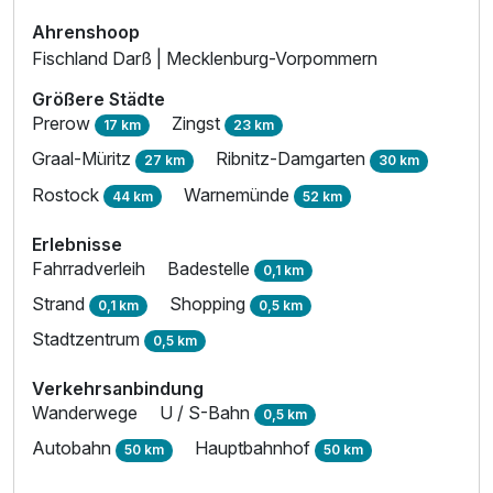
Ahrenshoop
Fischland Darß | Mecklenburg-Vorpommern
Einzelzimmer Basis
Größere Städte
1 Erwachsenen und 1 Kind
Prerow
Zingst
17 km
23 km
Graal-Müritz
Ribnitz-Damgarten
27 km
30 km
Rostock
Warnemünde
44 km
52 km
Erlebnisse
Fahrradverleih
Badestelle
0,1 km
Strand
Shopping
0,1 km
0,5 km
Stadtzentrum
0,5 km
Verkehrsanbindung
Wanderwege
U / S-Bahn
0,5 km
Autobahn
Hauptbahnhof
50 km
50 km