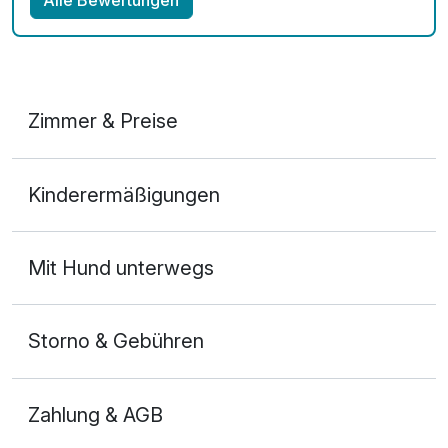
Zimmer & Preise
Doppelzimmer Deluxe
Kinderermäßigungen
2 Erwachsene
Mit Hund unterwegs
Storno & Gebühren
Zahlung & AGB