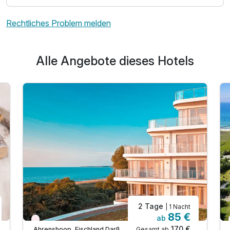
Ausstattung
Rechtliches Problem melden
Für 3 Tage
354,20 €
p.P. ab
Alle Angebote dieses Hotels
Einzelzimmer seitl. Meerblick
1 Erwachsenen und 1 Kind
2 Tage
| 1 Nacht
85 €
ab
Wieder frei ab September
170 €
Gesamt ab
Ahrenshoop, Fischland Darß