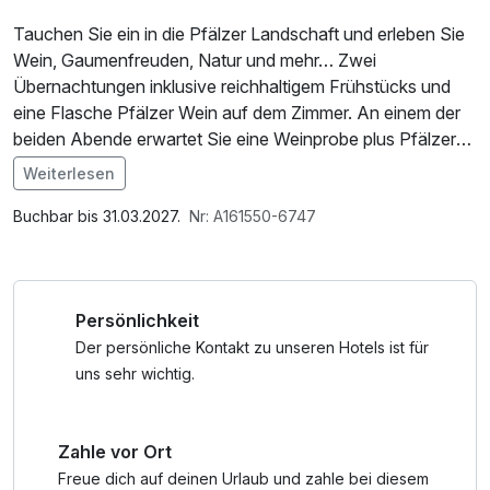
Tauchen Sie ein in die Pfälzer Landschaft und erleben Sie
Wein, Gaumenfreuden, Natur und mehr… Zwei
Übernachtungen inklusive reichhaltigem Frühstücks und
eine Flasche Pfälzer Wein auf dem Zimmer. An einem der
beiden Abende erwartet Sie eine Weinprobe plus Pfälzer
Teller.
Weiterlesen
Im Angebot enthalten
Parkplatz, W-LAN Nutzung / Internetnutzung
Buchbar bis 31.03.2027.
Nr: A161550-6747
Persönlichkeit
Der persönliche Kontakt zu unseren Hotels ist für
uns sehr wichtig.
Zahle vor Ort
Freue dich auf deinen Urlaub und zahle bei diesem