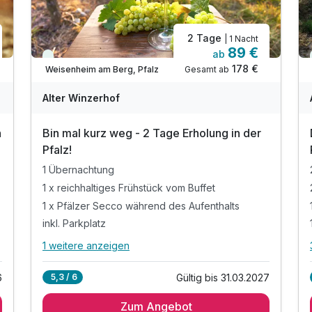
2 Tage
| 1 Nacht
89 €
ab
Viele Termine frei
178 €
Gesamt ab
Weisenheim am Berg, Pfalz
Alter Winzerhof
n
Bin mal kurz weg - 2 Tage Erholung in der
Pfalz!
1 Übernachtung
1 x reichhaltiges Frühstück vom Buffet
1 x Pfälzer Secco während des Aufenthalts
inkl. Parkplatz
1 weitere anzeigen
Alle Inklusivleistungen
5 enthalten
6
Gültig bis 31.03.2027
5,3 / 6
1 Übernachtung
Zum Angebot
1 x reichhaltiges Frühstück vom Buffet