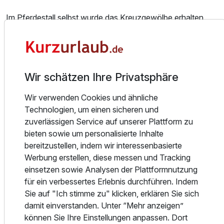
Für 3 Tage
209,00 €
p.P. ab
Im Pferdestall selbst wurde das Kreuzgewölbe erhalten
und ein heller, großer Gastraum angelegt. Hier findet heute
das Frühstücksbuffet statt und es eignet sich hervorragend
für Feiern bis 30 Personen. Wir lieben es, unsere Gäste mit
einem reichhaltigen Frühstücksbuffet zu verwöhnen. Dabei
Wir schätzen Ihre Privatsphäre
legen wir großen Wert auf die Qualität und Herkunft der
Speisen. Bedienen Sie sich an unserem reichhaltigen
Wir verwenden Cookies und ähnliche
Buffet – hier sollten keine Wünsche offen bleiben! Wir
Technologien, um einen sicheren und
stellen uns gerne auch auf Allergiker und Diabetiker ein.
zuverlässigen Service auf unserer Plattform zu
Bitte sagen Sie uns rechtzeitig Bescheid, damit wir beim
bieten sowie um personalisierte Inhalte
Einkauf Ihre Diät oder Unverträglichkeiten berücksichtigen
bereitzustellen, indem wir interessenbasierte
können. Frühstückszeiten sind Mo - Fr 08.30 - 10 Uhr und
Werbung erstellen, diese messen und Tracking
Sa - So bis 10.30 Uhr.
einsetzen sowie Analysen der Plattformnutzung
für ein verbessertes Erlebnis durchführen. Indem
Der alte Faßkeller wurde beibehalten, in urigem Ambiente
Sie auf "Ich stimme zu" klicken, erklären Sie sich
werden hier die verschiedensten Veranstaltungen
damit einverstanden. Unter “Mehr anzeigen”
durchgeführt.
können Sie Ihre Einstellungen anpassen. Dort