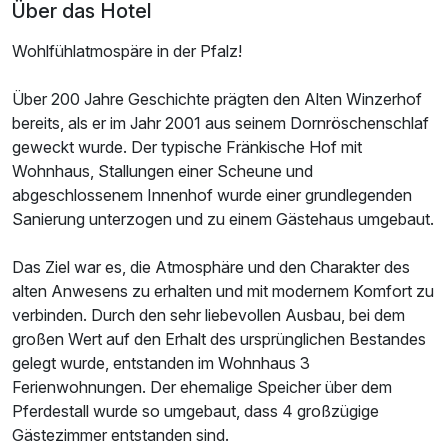
Über das Hotel
Wohlfühlatmospäre in der Pfalz!
Juniorsuite/n
2 Erwachsene und 1 Kind
Über 200 Jahre Geschichte prägten den Alten Winzerhof
bereits, als er im Jahr 2001 aus seinem Dornröschenschlaf
Ausstattung
geweckt wurde. Der typische Fränkische Hof mit
Wohnhaus, Stallungen einer Scheune und
abgeschlossenem Innenhof wurde einer grundlegenden
Für 3 Tage
199,00 €
p.P. ab
Sanierung unterzogen und zu einem Gästehaus umgebaut.
Das Ziel war es, die Atmosphäre und den Charakter des
alten Anwesens zu erhalten und mit modernem Komfort zu
verbinden. Durch den sehr liebevollen Ausbau, bei dem
Twinbettzimmer
großen Wert auf den Erhalt des ursprünglichen Bestandes
2 Erwachsene
gelegt wurde, entstanden im Wohnhaus 3
Ferienwohnungen. Der ehemalige Speicher über dem
Pferdestall wurde so umgebaut, dass 4 großzügige
Ausstattung
Gästezimmer entstanden sind.