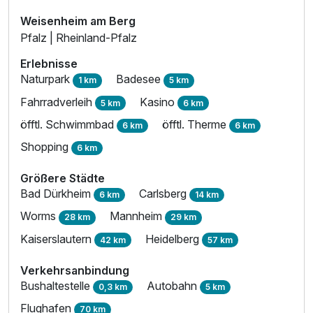
Weisenheim am Berg
Pfalz | Rheinland-Pfalz
Erlebnisse
Naturpark
Badesee
1 km
5 km
Fahrradverleih
Kasino
5 km
6 km
öfftl. Schwimmbad
öfftl. Therme
6 km
6 km
Shopping
6 km
Größere Städte
Bad Dürkheim
Carlsberg
6 km
14 km
Worms
Mannheim
28 km
29 km
Kaiserslautern
Heidelberg
42 km
57 km
Verkehrsanbindung
Bushaltestelle
Autobahn
0,3 km
5 km
Flughafen
70 km