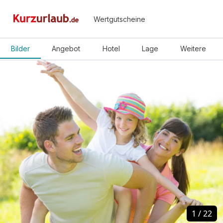
Wertgutscheine
Bilder
Angebot
Hotel
Lage
Weitere
1
1
/
/
22
22