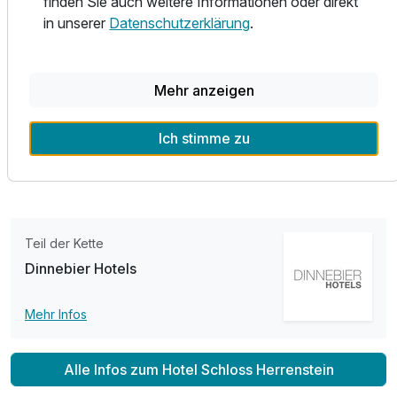
finden Sie auch weitere Informationen oder direkt
einen unvergesslichen Rahmen für feierliche Anlässe.
in unserer
Datenschutzerklärung
.
Das Hotel ist, nur eine Autostunde von Berlin entfernt, in
der ländlichen Uckermark am Nordrand des
Mehr anzeigen
Biosphärenreservates Schorfheide gelegen.
Mittelalterliche Wehranlagen, Kirchen und gut erhaltene alte
Ich stimme zu
Stadtkerne kennzeichnen die reizvollen nahe gelegenen
Städte.
Teil der Kette
Dinnebier Hotels
Mehr Infos
Alle Infos zum Hotel Schloss Herrenstein