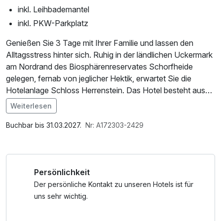
inkl. Leihbademantel
inkl. PKW-Parkplatz
Genießen Sie 3 Tage mit Ihrer Familie und lassen den
Alltagsstress hinter sich. Ruhig in der ländlichen Uckermark
am Nordrand des Biosphärenreservates Schorfheide
gelegen, fernab von jeglicher Hektik, erwartet Sie die
Hotelanlage Schloss Herrenstein. Das Hotel besteht aus
mehreren Gebäuden. Typische Landhäuser im
Weiterlesen
Fachwerkstil gruppieren sich um das historische, Mitte der
Im Angebot enthalten
neunziger Jahre neu aufgebaute Gutsherrenschloss, wie
Saunabenutzung, Leihbademantel, Parkplatz
Buchbar bis 31.03.2027.
Nr: A172303-2429
auf einem Dorfplatz.
Persönlichkeit
Das Schloss, die drei Fachwerkhäuser mit 54 Zimmern,
Der persönliche Kontakt zu unseren Hotels ist für
Restaurant mit Bar und Gartenterrasse und Spuki´s
uns sehr wichtig.
Abenteuerland , dem Kinderspielparadies auf 2000m².