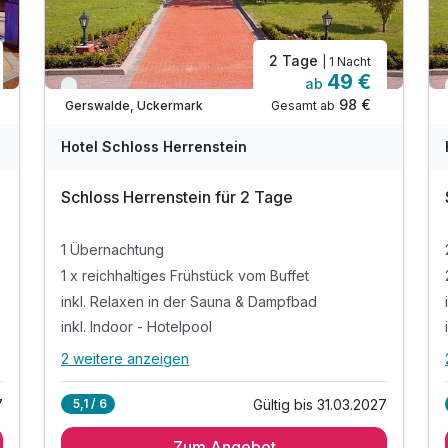
2 Tage
| 1 Nacht
49 €
ab
Viele Termine frei
98 €
Gesamt ab
Gerswalde, Uckermark
Hotel Schloss Herrenstein
Schloss Herrenstein für 2 Tage
1 Übernachtung
1 x reichhaltiges Frühstück vom Buffet
inkl. Relaxen in der Sauna & Dampfbad
inkl. Indoor - Hotelpool
2 weitere anzeigen
Alle Inklusivleistungen
6 enthalten
7
Gültig bis 31.03.2027
5,1 / 6
1 Übernachtung
Zum Angebot
1 x reichhaltiges Frühstück vom Buffet