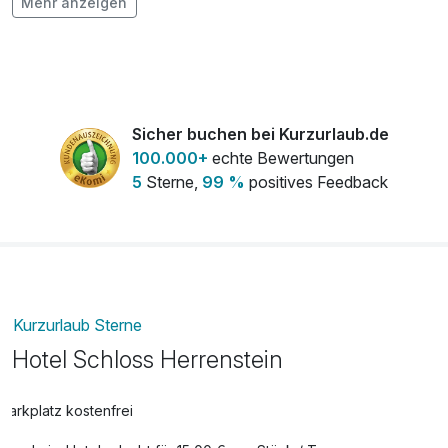
Mehr anzeigen
Halbpension (Erwachsener)
33,00 €
pro Person (1 Tag/e)
Obstkorb
20,00 €
pro Zimmer
Sicher buchen bei Kurzurlaub.de
100.000+
echte Bewertungen
5
Sterne,
99 %
positives Feedback
Kurzurlaub Sterne
Hotel Schloss Herrenstein
Parkplatz kostenfrei