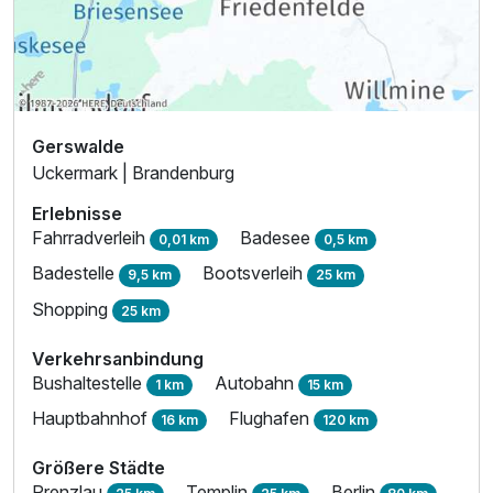
Gerswalde
Uckermark | Brandenburg
Erlebnisse
Fahrradverleih
Badesee
0,01 km
0,5 km
Badestelle
Bootsverleih
9,5 km
25 km
Shopping
25 km
Verkehrsanbindung
Bushaltestelle
Autobahn
1 km
15 km
Hauptbahnhof
Flughafen
16 km
120 km
Größere Städte
Prenzlau
Templin
Berlin