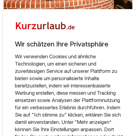
Über das Hotel
Das Schloss, die 3 Fachwerkhäuser mit insgesamt 54
Zimmern, Schlossrestaurant mit Bar und Gartenterrasse
Wir schätzen Ihre Privatsphäre
sind eingebettet in die typisch uckermärkische Landschaft.
Wir verwenden Cookies und ähnliche
Die typischen Landhäuser im Fachwerkstil gruppieren sich
Technologien, um einen sicheren und
um das historische, Mitte der neunziger Jahre neu
zuverlässigen Service auf unserer Plattform zu
aufgebaute Gutsherrenschloss wie auf einem Dorfplatz.
bieten sowie um personalisierte Inhalte
bereitzustellen, indem wir interessenbasierte
Erleben Sie die einzigartige Landschaft bei Wanderungen
Werbung erstellen, diese messen und Tracking
und Radtouren.
einsetzen sowie Analysen der Plattformnutzung
für ein verbessertes Erlebnis durchführen. Indem
Lassen Sie sich im Restaurant mit regionalen Köstlichkeiten
Sie auf "Ich stimme zu" klicken, erklären Sie sich
und professionellen Weinempfehlungen verwöhnen.
damit einverstanden. Unter “Mehr anzeigen”
können Sie Ihre Einstellungen anpassen. Dort
Separate Salons im Schloss bieten mit Ihrem Ambiente