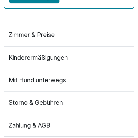
Zimmer & Preise
Doppelzimmer
Kinderermäßigungen
2 Erwachsene und 1 Kind
Mit Hund unterwegs
Storno & Gebühren
Zahlung & AGB