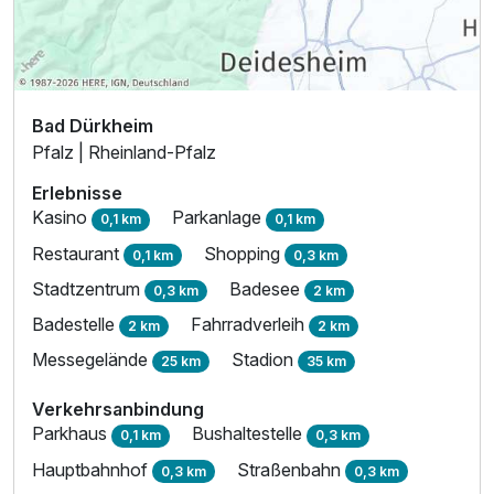
Bad Dürkheim
Pfalz | Rheinland-Pfalz
Erlebnisse
Kasino
Parkanlage
0,1 km
0,1 km
Restaurant
Shopping
0,1 km
0,3 km
Stadtzentrum
Badesee
0,3 km
2 km
Badestelle
Fahrradverleih
2 km
2 km
Messegelände
Stadion
25 km
35 km
Verkehrsanbindung
Parkhaus
Bushaltestelle
0,1 km
0,3 km
Hauptbahnhof
Straßenbahn
0,3 km
0,3 km