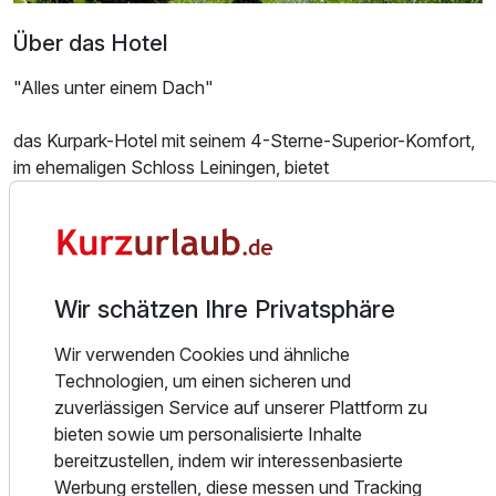
Über das Hotel
"Alles unter einem Dach"
das Kurpark-Hotel mit seinem 4-Sterne-Superior-Komfort,
Ausstattung
im ehemaligen Schloss Leiningen, bietet
abwechslungsreiche und vielfältige Möglichkeiten,
erholsame und entspannte Tage in der sonnenverwöhnten
Zusatznächte
Kurstadt Bad Dürkheim zu verbringen.
Ob Ferienreise, Station bei einem Wanderurlaub, Ziel für ein
Für 3 Tage
330,00 €
p.P. ab
romantisches Wochenende, Familienfeier oder Wellness-
Wir schätzen Ihre Privatsphäre
Urlaub – das Kurpark-Hotel ist der ideale Ort für Ihr
persönliches Wohlbefinden – zentral gelegen in traumhaft
Wir verwenden Cookies und ähnliche
schöner Lage direkt am mediterranen Kurpark und nah bei
Technologien, um einen sicheren und
den Salinen.
zuverlässigen Service auf unserer Plattform zu
Der Wellness- und Fitnessbereich „Vitalis“ und das Beauty
bieten sowie um personalisierte Inhalte
Lounge Medical Day Spa schaffen ein Angebot für
bereitzustellen, indem wir interessenbasierte
Entspannung pur und eine Steigerung Ihres
Werbung erstellen, diese messen und Tracking