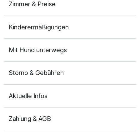
Zimmer & Preise
Doppelzimmer
Kinderermäßigungen
2 Erwachsene und 1 Kind
Mit Hund unterwegs
Storno & Gebühren
Aktuelle Infos
Zahlung & AGB
Ausstattung