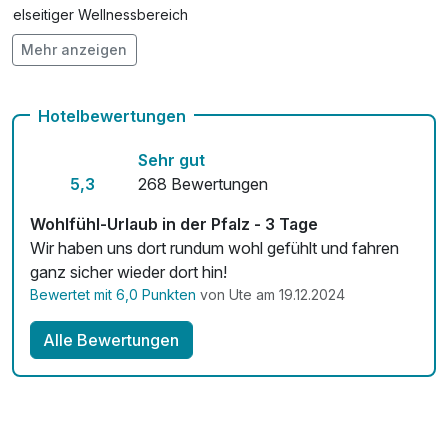
Vielseitiger Wellnessbereich
Mehr anzeigen
Hunde im Hotel erlaubt für 15,00 € pro Stück / Tag
Auch vegetarische Speisen
Hotelbewertungen
Fitnessgeräte stehen bereit
Sehr gut
Kostenloses W-LAN
5,3
268 Bewertungen
Zimmerservice verfügbar
Wohlfühl-Urlaub in der Pfalz - 3 Tage
Wir haben uns dort rundum wohl gefühlt und fahren
Mit Hotelbar
ganz sicher wieder dort hin!
Bewertet mit 6,0 Punkten
von Ute am 19.12.2024
Alle Bewertungen