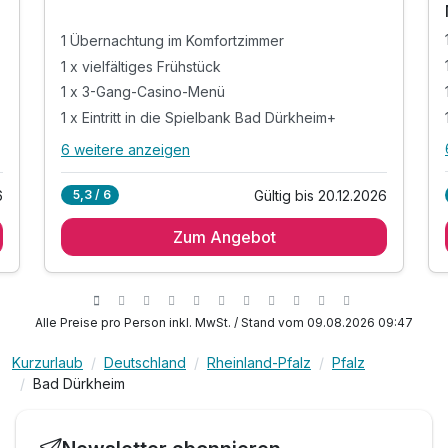
1 Übernachtung im Komfortzimmer
1 x vielfältiges Frühstück
1 x 3-Gang-Casino-Menü
1 x Eintritt in die Spielbank Bad Dürkheim+
6 weitere anzeigen
Alle Inklusivleistungen
10 enthalten
6
Gültig bis 20.12.2026
5,3 / 6
1 Übernachtung im Komfortzimmer
Zum Angebot
1 x vielfältiges Frühstück
1 x 3-Gang-Casino-Menü
1 x Eintritt in die Spielbank Bad Dürkheim+
1 x Jetons im Wert von EUR 10,-
Alle Preise pro Person inkl. MwSt. / Stand vom 09.08.2026 09:47
1 x Willkommens-Cocktail
Kurzurlaub
Deutschland
Rheinland-Pfalz
Pfalz
inkl. Nutzung Wellness & Fitnessbereichs "Vitalis"
Bad Dürkheim
inkl. leihweise Leihbademantel und Saunatuch
inkl. Minibar-Getränke
e
inkl. WLAN-Nutzung