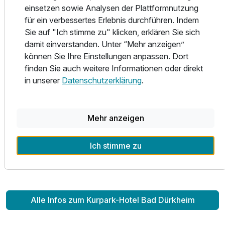
Wohlbefindens.
einsetzen sowie Analysen der Plattformnutzung
Nach unserem Motto „Alles unter einem Dach“ bieten das
für ein verbessertes Erlebnis durchführen. Indem
Restaurant „Leiningers“ kulinarische Spezialitäten und im
Sie auf "Ich stimme zu" klicken, erklären Sie sich
Abschluss die Spielbank spannende Unterhaltung bei
damit einverstanden. Unter “Mehr anzeigen”
Roulette, Black Jack und Automatenspielen.
können Sie Ihre Einstellungen anpassen. Dort
finden Sie auch weitere Informationen oder direkt
Mit perfektem Service und herzlicher Gastfreundschaft
in unserer
Datenschutzerklärung
.
möchten wir Ihren Aufenthalt im Kurpark-Hotel Bad
Dürkheim zu einem unvergesslichen Erlebnis machen.
Wir freuen uns bereits jetzt darauf Sie begrüßen und
Mehr anzeigen
verwöhnen zu dürfen!
Ich stimme zu
Ihr Team vom Kurpark-Hotel
Alle Infos zum Kurpark-Hotel Bad Dürkheim