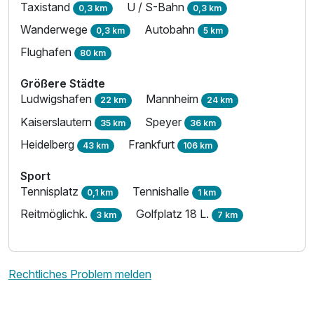
Taxistand
U / S-Bahn
0,3 km
0,3 km
Wanderwege
Autobahn
0,3 km
5 km
Flughafen
80 km
Größere Städte
Ludwigshafen
Mannheim
22 km
24 km
Kaiserslautern
Speyer
35 km
36 km
Heidelberg
Frankfurt
43 km
106 km
Sport
Tennisplatz
Tennishalle
0,1 km
1 km
Reitmöglichk.
Golfplatz 18 L.
3 km
7 km
Rechtliches Problem melden