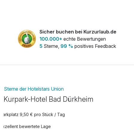
Champagner Didier Herbert Blanc 0,75 l
70,00 €
pro Stück
Flasche Sekt unserer Hausmarke ,,Casino
31,00 €
Royal'' 0,75l
Sicher buchen bei Kurzurlaub.de
pro Stück
100.000+
echte Bewertungen
Frühstück aufs Zimmer
3,00 €
5
Sterne,
99 %
positives Feedback
pro Zimmer
Halbpension
39,00 €
pro Person
Haustier
15,00 €
pro Tag
Sterne der Hotelstars Union
Kurpark-Hotel Bad Dürkheim
Vitamine für den Tag
15,00 €
pro Stück
Parkplatz 9,50 € pro Stück / Tag
Vollpension
49,00 €
pro Person
Exzellent bewertete Lage