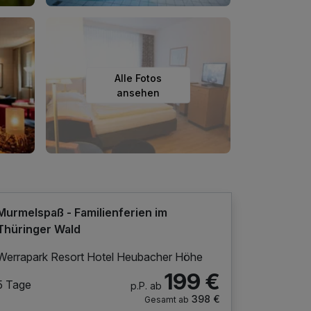
Alle Fotos
ansehen
Murmelspaß - Familienferien im
Thüringer Wald
Werrapark Resort Hotel Heubacher Höhe
199 €
5 Tage
p.P. ab
398 €
Gesamt ab