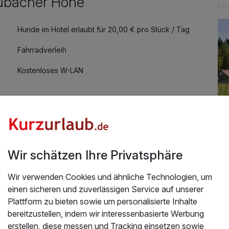
eubacher Höhe
Hunde im Hotel erlaubt für 20,00 € pro Stück / Tag
Fahrradverleih
Kostenloses W-LAN
Wir schätzen Ihre Privatsphäre
ntdecker
Üb
Wir verwenden Cookies und ähnliche Technologien, um
einen sicheren und zuverlässigen Service auf unserer
.01.2026
Ihr
Plattform zu bieten sowie um personalisierte Inhalte
Rau
bereitzustellen, indem wir interessenbasierte Werbung
wi
erstellen, diese messen und Tracking einsetzen sowie