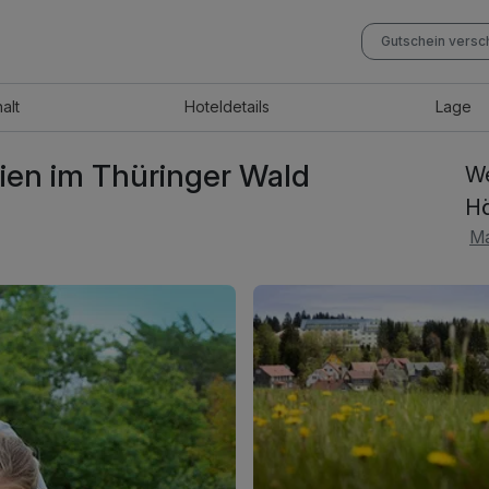
Gutschein vers
halt
Hotel
details
Lage
ien im Thüringer Wald
We
H
Ma