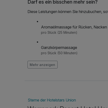
Darf es ein bisschen mehr sein?
Diese Leistungen können Sie hinzubuchen, sofe
Aromaölmassage für Rücken, Nacken
pro Stück (25 Minuten)
Ganzkörpermassage
pro Stück (50 Minuten)
Kräuterheupackung für den Rücken
Mehr anzeigen
pro Person (25 Minuten)
Leihbademantel
pro Stück
Thüringer Waldwellness für den Rücke
Sterne der Hotelstars Union
pro Stück (50 Minuten)