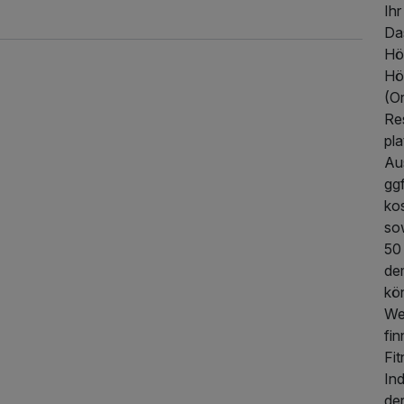
Ihr
Da
Hö
Hö
(Or
Res
pla
Au
ggf
247,00 €
p.P. ab
ko
so
50
de
kö
We
fi
Fi
Ind
der