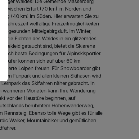
üringer Waldes! Die Gemeinde Masserberg
egt zwischen Erfurt (70 km) im Norden und
burg (40 km) im Süden. Hier erwarten Sie zu
er Jahreszeit vielfältige Freizeitmöglichkeiten
der gesunden Mittelgebirgsluft. Im Winter,
n die Fichten des Waldes in ein glitzerndes
neekleid getaucht sind, bietet die Skiarena
ubach beste Bedingungen für Alpinskisportler.
ngläufer können sich auf über 60 km
äparierte Loipen freuen. Für Snowboarder gibt
einen Funpark und allen kleinen Skihasen wird
 Lernpark das Skifahren näher gebracht. In
n wärmeren Monaten kann Ihre Wanderung
ekt vor der Haustüre beginnen, auf
utschlands berühmtem Höhenwanderweg,
 Rennsteig. Ebenso tolle Wege gibt es für alle
rdic Walker, Mountainbiker und gemütlichen
dfahrer.