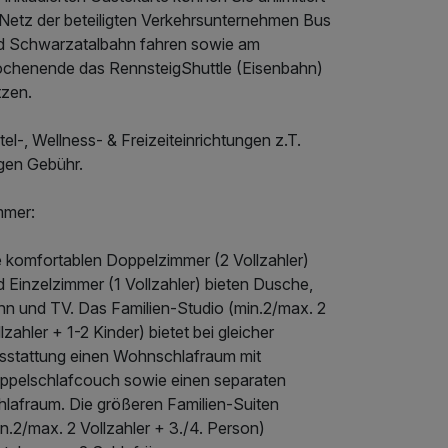
 Netz der beteiligten Verkehrsunternehmen Bus
d Schwarzatalbahn fahren sowie am
chenende das RennsteigShuttle (Eisenbahn)
tzen.
el-, Wellness- & Freizeiteinrichtungen z.T.
gen Gebühr.
mmer:
e komfortablen Doppelzimmer (2 Vollzahler)
 Einzelzimmer (1 Vollzahler) bieten Dusche,
hn und TV. Das Familien-Studio (min.2/max. 2
lzahler + 1-2 Kinder) bietet bei gleicher
sstattung einen Wohnschlafraum mit
ppelschlafcouch sowie einen separaten
hlafraum. Die größeren Familien-Suiten
n.2/max. 2 Vollzahler + 3./4. Person)