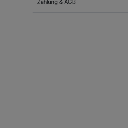
Zahlung & AGB
Familienzimmer
2 Erwachsene und 2 Kinder
Ausstattung
Zusatznächte
Für 5 Tage
Studio
2 Erwachsene und 2 Kinder
Ausstattung