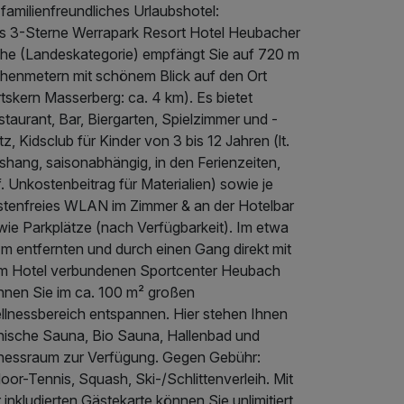
 familienfreundliches Urlaubshotel:
s 3-Sterne Werrapark Resort Hotel Heubacher
he (Landeskategorie) empfängt Sie auf 720 m
henmetern mit schönem Blick auf den Ort
tskern Masserberg: ca. 4 km). Es bietet
taurant, Bar, Biergarten, Spielzimmer und -
tz, Kidsclub für Kinder von 3 bis 12 Jahren (lt.
shang, saisonabhängig, in den Ferienzeiten,
. Unkostenbeitrag für Materialien) sowie je
stenfreies WLAN im Zimmer & an der Hotelbar
wie Parkplätze (nach Verfügbarkeit). Im etwa
 m entfernten und durch einen Gang direkt mit
m Hotel verbundenen Sportcenter Heubach
nnen Sie im ca. 100 m² großen
llnessbereich entspannen. Hier stehen Ihnen
nnische Sauna, Bio Sauna, Hallenbad und
tnessraum zur Verfügung. Gegen Gebühr:
oor-Tennis, Squash, Ski-/Schlittenverleih. Mit
 inkludierten Gästekarte können Sie unlimitiert