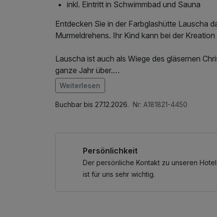
inkl. Eintritt in Schwimmbad und Sauna
Entdecken Sie in der Farbglashütte Lauscha 
Murmeldrehens. Ihr Kind kann bei der Kreatio
Lauscha ist auch als Wiege des gläsernen Ch
ganze Jahr über.
Weiterlesen
Kinder unter 3 Jahre kostenfrei
Im Angebot enthalten
Saunabenutzung, Saunatuch, Parkplatz, Nutz
Buchbar bis 27.12.2026.
Kinder 3-5 Jahre € 10,00/Nacht
Nr: A181821-4450
Internetnutzung
Kinder 6-10 Jahre € 18,00/Nacht
Kinder 11-15 Jahre € 30,00/Nacht
Persönlichkeit
Belegungsmöglichkeiten der jeweiligen Zimmer
Im Doppelzimmer oder Single mit Kind max. 1 K
Der persönliche Kontakt zu unseren Hotel
max. 3 Kinder buchbar.
ist für uns sehr wichtig.