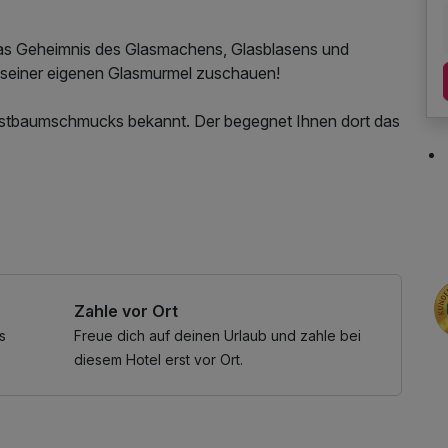
das Geheimnis des Glasmachens, Glasblasens und
n seiner eigenen Glasmurmel zuschauen!
ristbaumschmucks bekannt. Der begegnet Ihnen dort das
ung des Fitnessbereichs, W-LAN Nutzung /
Zahle vor Ort
kategorie:
ind, im Studio max. 2 Kinder und im Familienzimmer
s
Freue dich auf deinen Urlaub und zahle bei
diesem Hotel erst vor Ort.