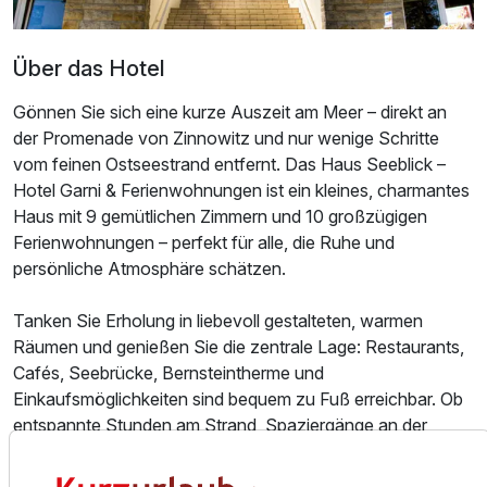
Über das Hotel
Gönnen Sie sich eine kurze Auszeit am Meer – direkt an
der Promenade von Zinnowitz und nur wenige Schritte
vom feinen Ostseestrand entfernt. Das Haus Seeblick –
Hotel Garni & Ferienwohnungen ist ein kleines, charmantes
Haus mit 9 gemütlichen Zimmern und 10 großzügigen
Ausstattung
Ferienwohnungen – perfekt für alle, die Ruhe und
persönliche Atmosphäre schätzen.
Zusatznächte
Tanken Sie Erholung in liebevoll gestalteten, warmen
Für 3 Tage
Räumen und genießen Sie die zentrale Lage: Restaurants,
115,00 €
p.P. ab
Cafés, Seebrücke, Bernsteintherme und
Einkaufsmöglichkeiten sind bequem zu Fuß erreichbar. Ob
entspannte Stunden am Strand, Spaziergänge an der
Promenade oder kleine Ausflüge in den angrenzenden
Küstenwald – Ihr Kurzurlaub beginnt direkt vor der Tür.