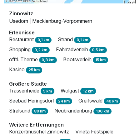
Zinnowitz
Ausstattung
Usedom | Mecklenburg-Vorpommern
Erlebnisse
Für 3 Tage
133,00 €
Restaurant
Strand
p.P. ab
0,1 km
0,1 km
Shopping
Fahrradverleih
0,2 km
0,5 km
öfftl. Therme
Bootsverleih
0,8 km
15 km
Kasino
25 km
Familienzimmer Premium
Größere Städte
2 Erwachsene und 2 Kinder
Trassenheide
Wolgast
5 km
12 km
Seebad Heringsdorf
Greifswald
24 km
40 km
Stralsund
Neubrandenburg
80 km
100 km
Weitere Entfernungen
Konzertmuschel Zinnowitz
Vineta Festspiele