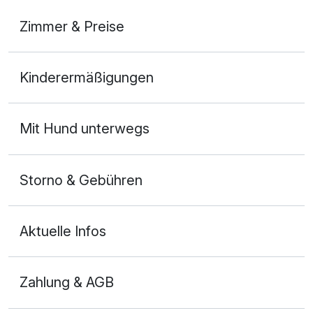
Zimmer & Preise
Doppelzimmer Komfort
Kinderermäßigungen
2 Erwachsene und 1 Kind
Mit Hund unterwegs
Storno & Gebühren
Aktuelle Infos
Zahlung & AGB