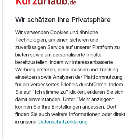
Doppelzimmer zur Einzelnutzung
1 Erwachsenen und 1 Kind
Alle Unterkünfte sind mit kostenfreiem WLAN, LED-TV und
Wir schätzen Ihre Privatsphäre
Mini-Safe ausgestattet. Eine Flasche Mineralwasser und
Heißgetränke stehen bereit – ideal zum Relaxen nach
Wir verwenden Cookies und ähnliche
einem Strandspaziergang.
Technologien, um einen sicheren und
zuverlässigen Service auf unserer Plattform zu
Das Haus Seeblick ist der perfekte Ort für eine kurze,
bieten sowie um personalisierte Inhalte
erholsame Auszeit auf Usedom – ruhig, persönlich, zentral
bereitzustellen, indem wir interessenbasierte
und ganz nah am Meer. Jetzt buchen und einfach
Werbung erstellen, diese messen und Tracking
ankommen!
einsetzen sowie Analysen der Plattformnutzung
für ein verbessertes Erlebnis durchführen. Indem
Sie auf "Ich stimme zu" klicken, erklären Sie sich
damit einverstanden. Unter “Mehr anzeigen”
Alle Infos zum Haus Seeblick
können Sie Ihre Einstellungen anpassen. Dort
finden Sie auch weitere Informationen oder direkt
Ausstattung
in unserer
Datenschutzerklärung
.
Für 3 Tage
171,00 €