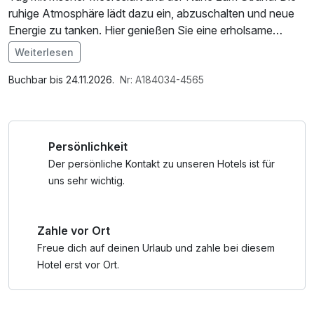
ruhige Atmosphäre lädt dazu ein, abzuschalten und neue
Energie zu tanken. Hier genießen Sie eine erholsame
Auszeit fernab vom Alltag.
Weiterlesen
Im Angebot enthalten
1 Flasche Mineralwasser, W-LAN Nutzung /
Buchbar bis 24.11.2026.
Nr: A184034-4565
Internetnutzung
Persönlichkeit
Der persönliche Kontakt zu unseren Hotels ist für
uns sehr wichtig.
Zahle vor Ort
Freue dich auf deinen Urlaub und zahle bei diesem
Hotel erst vor Ort.