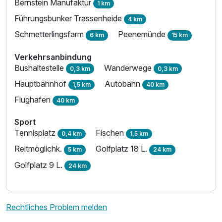
Bernstein Manufaktur
1 km
Führungsbunker Trassenheide
4 km
Schmetterlingsfarm
Peenemünde
6 km
15 km
Verkehrsanbindung
Bushaltestelle
Wanderwege
0,3 km
0,3 km
Hauptbahnhof
Autobahn
1,5 km
40 km
Ausstattung
Flughafen
40 km
Sport
Für 3 Tage
147,00 €
p.P. ab
Tennisplatz
Fischen
0,4 km
1,5 km
Reitmöglichk.
Golfplatz 18 L.
5 km
24 km
Golfplatz 9 L.
24 km
Rechtliches Problem melden