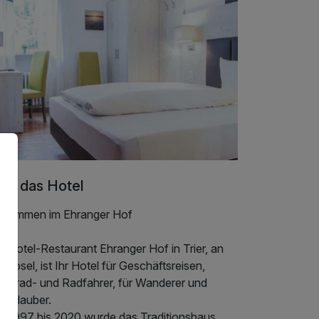
er das Hotel
llkommen im Ehranger Hof
 Hotel-Restaurant Ehranger Hof in Trier, an
 Mosel, ist Ihr Hotel für Geschäftsreisen,
torrad- und Radfahrer, für Wanderer und
zurlauber.
n 1997 bis 2020 wurde das Traditionshaus