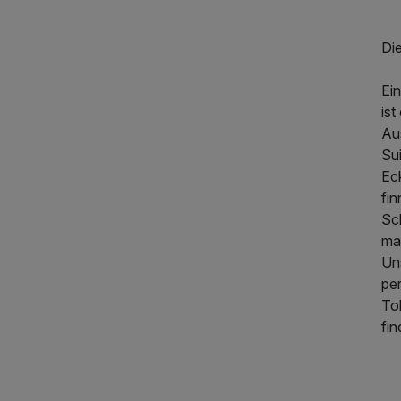
140,90 €
p.P. ab
Di
Ei
ist
Aus
Sui
Ec
fi
Sch
ma
Uns
pe
Tol
fi