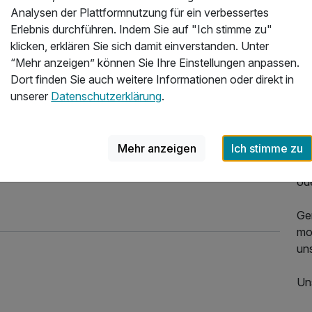
Analysen der Plattformnutzung für ein verbessertes
vo
Erlebnis durchführen. Indem Sie auf "Ich stimme zu"
01.
klicken, erklären Sie sich damit einverstanden. Unter
Ge
“Mehr anzeigen” können Sie Ihre Einstellungen anpassen.
Du
Dort finden Sie auch weitere Informationen oder direkt in
der
unserer
Datenschutzerklärung
.
Au
St
Mehr anzeigen
Ich stimme zu
Be
de
od
Ge
mo
uns
Un