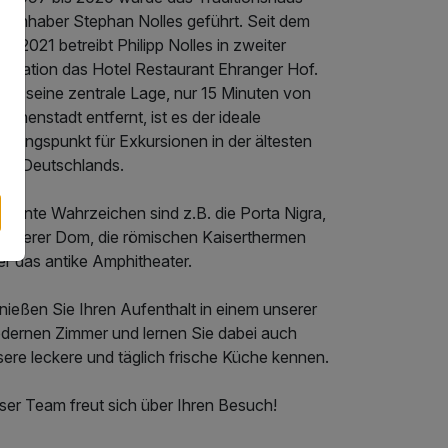
m Inhaber Stephan Nolles geführt. Seit dem
01.2021 betreibt Philipp Nolles in zweiter
neration das Hotel Restaurant Ehranger Hof.
rch seine zentrale Lage, nur 15 Minuten von
 Innenstadt entfernt, ist es der ideale
sgangspunkt für Exkursionen in der ältesten
adt Deutschlands.
kannte Wahrzeichen sind z.B. die Porta Nigra,
r Trierer Dom, die römischen Kaiserthermen
er das antike Amphitheater.
nießen Sie Ihren Aufenthalt in einem unserer
dernen Zimmer und lernen Sie dabei auch
ere leckere und täglich frische Küche kennen.
ser Team freut sich über Ihren Besuch!