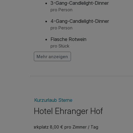
3-Gang-Candlelight-Dinner
pro Person
4-Gang-Candlelight-Dinner
pro Person
Flasche Rotwein
pro Stück
Mehr anzeigen
Flasche Sekt
pro Stück
Flasche Weisswein
pro Stück
Obstkorb
Kurzurlaub Sterne
pro Zimmer
Hotel Ehranger Hof
Parkplatz 8,00 € pro Zimmer / Tag