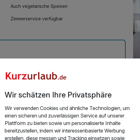
Auch vegetarische Speisen
Zimmerservice verfügbar
kabine | 3 Tage Trier und Mosel
Üb
26
Wir schätzen Ihre Privatsphäre
Wi
Wir verwenden Cookies und ähnliche Technologien, um
Das
einen sicheren und zuverlässigen Service auf unserer
der
Plattform zu bieten sowie um personalisierte Inhalte
Mo
bereitzustellen, indem wir interessenbasierte Werbung
Kur
erstellen, diese messen und Tracking einsetzen sowie
Vo