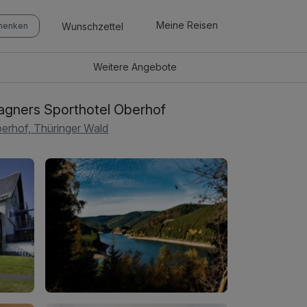
Meine Reisen
Wunschzettel
chenken
Weitere
Angebote
gners Sporthotel Oberhof
erhof, Thüringer Wald