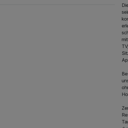
Di
se
ko
er
sc
mi
TV,
Sit
Ap
165,00 €
p.P. ab
Be
un
oh
Ho
Zen
Res
Ta