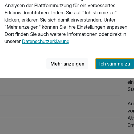
Ren
Analysen der Plattformnutzung für ein verbessertes
se
Erlebnis durchführen. Indem Sie auf "Ich stimme zu"
Ap
klicken, erklären Sie sich damit einverstanden. Unter
ak
“Mehr anzeigen” können Sie Ihre Einstellungen anpassen.
Sp
Dort finden Sie auch weitere Informationen oder direkt in
vie
unserer
Datenschutzerklärung
.
Uns
Do
Mehr anzeigen
Ich stimme zu
ge
Ba
ei
St
Auf
von
At
En