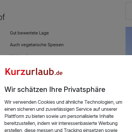
of
Gut bewertete Lage
Auch vegetarische Speisen
Mit Hotelbar
Wir schätzen Ihre Privatsphäre
ger Wald
Wir verwenden Cookies und ähnliche Technologien, um
 Hotels waren alle sehr freundlich. Kurz gesagt es
einen sicheren und zuverlässigen Service auf unserer
Üb
Plattform zu bieten sowie um personalisierte Inhalte
.2026
bereitzustellen, indem wir interessenbasierte Werbung
Di
erstellen, diese messen und Tracking einsetzen sowie