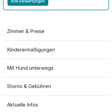
Alle Bewertungen
Zimmer & Preise
Doppelzimmer Basis
Kinderermäßigungen
2 Erwachsene und 1 Kind
Mit Hund unterwegs
Storno & Gebühren
Aktuelle Infos