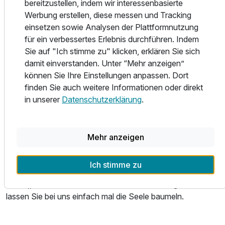
bereitzustellen, indem wir interessenbasierte
Umgebung.
Werbung erstellen, diese messen und Tracking
Suite/n
einsetzen sowie Analysen der Plattformnutzung
Doch auch kulinarisch ist das Märchenschloss unbedingt
2 Erwachsene und 2 Kinder
für ein verbessertes Erlebnis durchführen. Indem
eine Reise wert. In den behaglichen Räumlichkeiten des
Sie auf "Ich stimme zu" klicken, erklären Sie sich
stilvollen Gourmetrestaurants, ausgestattet mit
Ausstattung
damit einverstanden. Unter “Mehr anzeigen”
ausgefallenen Wandmalereien und einem historischen
können Sie Ihre Einstellungen anpassen. Dort
offenen Kamin, oder auf der angegliederten Parkterrasse
Zusatznächte
finden Sie auch weitere Informationen oder direkt
serviert die aufmerksame Servicebrigade ausgefallene
in unserer
Datenschutzerklärung
.
Spezialitäten aus der exzellenten Küche und erlesene
Weine und Sekte aus der Pfalz.
Für 3 Tage
329,00 €
p.P. ab
Wo früher die Fürstbischöfe residierten wird heute
Mehr anzeigen
herzliche Gastfreundschaft gepflegt und dadurch eine
Atmosphäre geschaffen in der Sie sich sofort wie zu
Ich stimme zu
Hause fühlen. Entspannen Sie im Saunabereich, gehen Sie
in der ,,Toskana Deutschlands" auf Entdeckungsreise oder
lassen Sie bei uns einfach mal die Seele baumeln.