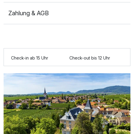
Zahlung & AGB
Ausstattung
Zusatznächte
Check-in ab 15 Uhr
Check-out bis 12 Uhr
Für 3 Tage
284,00 €
p.P. ab
Doppelzimmer Deluxe
2 Erwachsene und 1 Kind