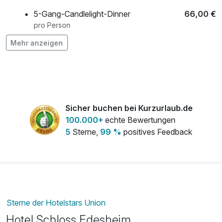
5-Gang-Candlelight-Dinner
66,00 €
pro Person
Mehr anzeigen
Flasche Champagner
85,00 €
pro Stück
Flasche Prosecco
34,50 €
pro Stück
Flasche Rotwein
24,00 €
Sicher buchen bei Kurzurlaub.de
pro Stück
100.000+
echte Bewertungen
5
Sterne,
99 %
positives Feedback
Flasche Sekt
31,00 €
pro Stück
Flasche Weisswein
22,00 €
pro Stück
Obstkorb
8,00 €
Sterne der Hotelstars Union
pro Zimmer
Hotel Schloss Edesheim