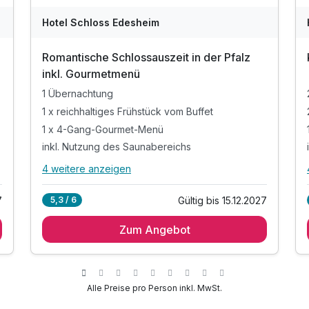
Hotel Schloss Edesheim
Romantische Schlossauszeit in der Pfalz
inkl. Gourmetmenü
1 Übernachtung
1 x reichhaltiges Frühstück vom Buffet
1 x 4-Gang-Gourmet-Menü
inkl. Nutzung des Saunabereichs
4 weitere anzeigen
Alle Inklusivleistungen
8 enthalten
7
Gültig bis 15.12.2027
5,3 / 6
1 Übernachtung
Zum Angebot
1 x reichhaltiges Frühstück vom Buffet
1 x 4-Gang-Gourmet-Menü
inkl. Nutzung des Saunabereichs
(nach vorheriger Reservierung)
Alle Preise pro Person inkl. MwSt.
"
inkl. Saunatuch