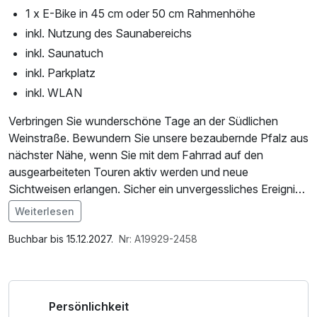
1 x E-Bike in 45 cm oder 50 cm Rahmenhöhe
inkl. Nutzung des Saunabereichs
inkl. Saunatuch
inkl. Parkplatz
inkl. WLAN
Verbringen Sie wunderschöne Tage an der Südlichen
Weinstraße. Bewundern Sie unsere bezaubernde Pfalz aus
nächster Nähe, wenn Sie mit dem Fahrrad auf den
ausgearbeiteten Touren aktiv werden und neue
Sichtweisen erlangen. Sicher ein unvergessliches Ereignis.
Weiterlesen
Gegen einen Aufpreis von 17,00 EUR pro Person können
Im Angebot enthalten
wir Ihnen auch Mountainbikes mit Hydraulik bereitstellen.
Saunabenutzung, Saunatuch, Parkplatz, W-LAN Nutzung
Buchbar bis 15.12.2027.
Nr: A19929-2458
E-Bikes oder ein Tandem können für zusätzliche 27,00
/ Internetnutzung
EUR pro Person angemietet werden.
Persönlichkeit
Der Vertrag für die Fahrradvermietung wird direkt mit der