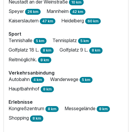
Neustadt an der Weinstraße
10 km
Speyer
Mannheim
26 km
42 km
Kaiserslautern
Heidelberg
47 km
60 km
Sport
Tennishalle
Tennisplatz
5 km
5 km
Golfplatz 18 L.
Golfplatz 9 L.
8 km
8 km
Reitmöglichk.
8 km
Verkehrsanbindung
Autobahn
Wanderwege
4 km
5 km
Hauptbahnhof
8 km
Erlebnisse
Kongreßzentrum
Messegelände
8 km
8 km
Shopping
8 km