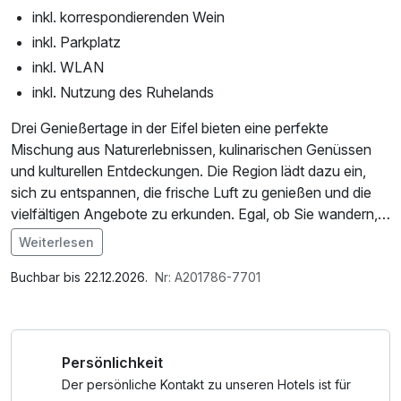
inkl. korrespondierenden Wein
inkl. Parkplatz
inkl. WLAN
inkl. Nutzung des Ruhelands
Drei Genießertage in der Eifel bieten eine perfekte
Mischung aus Naturerlebnissen, kulinarischen Genüssen
und kulturellen Entdeckungen. Die Region lädt dazu ein,
sich zu entspannen, die frische Luft zu genießen und die
vielfältigen Angebote zu erkunden. Egal, ob Sie wandern,
lokale Spezialitäten probieren oder historische Stätten
Weiterlesen
besuchen möchten – die Eifel hat für jeden Geschmack
Im Angebot enthalten
etwas zu bieten.
1 Flasche Mineralwasser, Saunabenutzung, Saunatuch,
Buchbar bis 22.12.2026.
Nr: A201786-7701
Leihbademantel, Parkplatz, 1 x kleines
Abschiedsgeschenk, Nutzung des Wellnessbereichs, W-
LAN Nutzung / Internetnutzung, kostenfreie Nutzung
Persönlichkeit
öffentl. Nahverkehr, Tageszeitung, Badetasche mit
Bademantel und -tücher
Der persönliche Kontakt zu unseren Hotels ist für