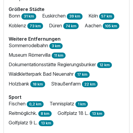
Größere Städte
Bonn
Euskirchen
Köln
31 km
39 km
57 km
Koblenz
Düren
Aachen
73 km
74 km
105 km
Weitere Entfernungen
Sommerrodelbahn
3 km
Museum Römervilla
11 km
Dokumentationsstätte Regierungsbunker
12 km
Waldkletterpark Bad Neuenahr
17 km
Holzbank
Straußenfarm
18 km
22 km
Sport
Fischen
Tennisplatz
0,2 km
1 km
Reitmöglichk.
Golfplatz 18 L.
8 km
13 km
Golfplatz 9 L.
13 km