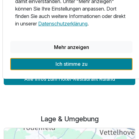
damit einverstanden. Unter “Mehr anzeigen”
ländlich kreative Küche.
können Sie Ihre Einstellungen anpassen. Dort
Zusatznächte
Lassen Sie sich mit feinen Speisen verwöhnen, genießen
finden Sie auch weitere Informationen oder direkt
Sie laue Sommerabende auf der Terrasse oder frostige
in unserer
Datenschutzerklärung
.
Winter vor dem Kamin.
Für 3 Tage
315,00 €
p.P. ab
Wir freuen uns auf Ihren Besuch!
Mehr anzeigen
Ihre Familie Carnott
Ich stimme zu
Alle Infos zum Hotel-Restaurant Ruland
Lage & Umgebung