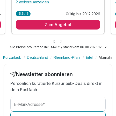
2 weitere anzeigen
Alle Inklusivleistungen
6 enthalten
Gültig bis 20.12.2026
5,5 / 6
6
1 Übernachtung
Zum Angebot
1 x reichhaltiges Frühstück vom Buffet
1 x 1 Flasche Wasser bei Anreise im Zimmer
inkl. Parkplatz
inkl. WLAN
Alle Preise pro Person inkl. MwSt. / Stand vom 06.08.2026 17:07
inkl. Nutzung des Ruhelands
Kurzurlaub
Deutschland
Rheinland-Pfalz
Eifel
Altenahr
Newsletter abonnieren
Persönlich kuratierte Kurzurlaub-Deals direkt in
dein Postfach
E-Mail-Adresse*