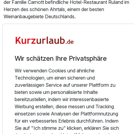
der Familie Carnott befindliche Hotel-Restaurant Ruland im
Herzen des schönen Ahrtals, einem der besten
Weinanbaugebiete Deutschlands.
Fahrradtouren eignen sich in besonderer Weise, das
schöne Ahrtal zu erkunden und gleichzeitig aktiv zu
bleiben. Bei einer Weinprobe oder einer Führung durch die
Weinberge des Ahrtals, auch bekannt als das Tal der Roten
Wir schätzen Ihre Privatsphäre
Trauben, können Besucher einen guten Eindruck dieser
schönen Gegend gewinnen. Der Rotweinwanderweg
Wir verwenden Cookies und ähnliche
bietet sich hierfür natürlich ganz besonders an. Ergänzen
Technologien, um einen sicheren und
Sie Ihren Aufenthalt in unserem Hotel im reizvollen Ahrtal
zuverlässigen Service auf unserer Plattform zu
mit einem Besuch der Ahr Thermen in Bad Neuenahr, dann
bieten sowie um personalisierte Inhalte
steht einem erholsamen Urlaub im Ahrtal nichts mehr im
bereitzustellen, indem wir interessenbasierte
Wege.
Werbung erstellen, diese messen und Tracking
einsetzen sowie Analysen der Plattformnutzung
In unserem Restaurant im schönen Ahrtal bieten wir Ihnen
für ein verbessertes Erlebnis durchführen. Indem
ebenso wie auf unserer großzügig überdachten
Ausstattung
Sie auf "Ich stimme zu" klicken, erklären Sie sich
Sonnentrasse eine den Jahreszeiten entsprechende,