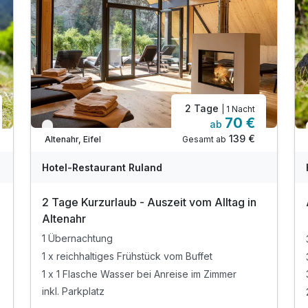
2 Tage
| 1 Nacht
70 €
ab
Verfügbar bis Dezember
139 €
Gesamt ab
Altenahr, Eifel
Hotel-Restaurant Ruland
2 Tage Kurzurlaub - Auszeit vom Alltag in
Altenahr
1 Übernachtung
1 x reichhaltiges Frühstück vom Buffet
1 x 1 Flasche Wasser bei Anreise im Zimmer
inkl. Parkplatz