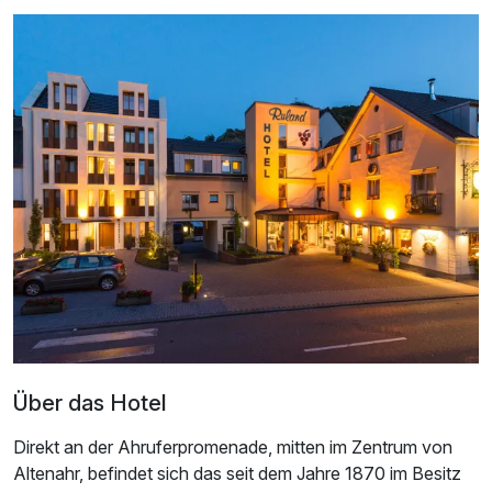
Zusatznächte
Für 3 Tage
259,00 €
p.P. ab
Doppelzimmer Komfort
2 Erwachsene und 1 Kind
Über das Hotel
Direkt an der Ahruferpromenade, mitten im Zentrum von
Altenahr, befindet sich das seit dem Jahre 1870 im Besitz