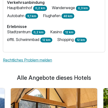
Verkehrsanbindung
Hauptbahnhof
Wanderwege
0,2 km
0,3 km
Autobahn
Flughafen
9,1 km
40 km
Erlebnisse
Stadtzentrum
Kasino
0,2 km
12 km
öfftl. Schwimmbad
Shopping
12 km
12 km
Rechtliches Problem melden
Alle Angebote dieses Hotels