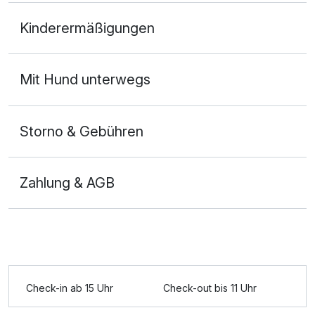
Doppelzimmer
Kinderermäßigungen
2 Erwachsene und 1 Kind
Mit Hund unterwegs
Storno & Gebühren
Zahlung & AGB
Ausstattung
Check-in ab 15 Uhr
Check-out bis 11 Uhr