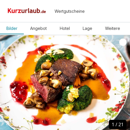
Wertgutscheine
Bilder
Angebot
Hotel
Lage
Weitere
1
1
/
/
21
21