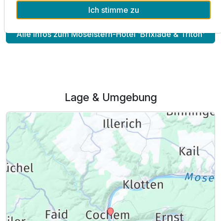
Mehr Infos
Ich stimme zu
Zusatznächte
Alle Infos zum Moselstern-Hotel 'Brixiade & Triton'
Für 3 Tage
359,00 €
p.P. ab
Lage & Umgebung
Doppelzimmer mit Balkon
2 Erwachsene