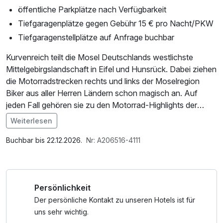
öffentliche Parkplätze nach Verfügbarkeit
Tiefgaragenplätze gegen Gebühr 15 € pro Nacht/PKW
Tiefgaragenstellplätze auf Anfrage buchbar
Kurvenreich teilt die Mosel Deutschlands westlichste
Mittelgebirgslandschaft in Eifel und Hunsrück. Dabei ziehen
die Motorradstrecken rechts und links der Moselregion
Biker aus aller Herren Ländern schon magisch an. Auf
jeden Fall gehören sie zu den Motorrad-Highlights der
Republik.
Weiterlesen
Sie lieben das Abenteuer und den Rausch der
Im Angebot enthalten
Geschwindigkeit, dann auf zum Nürburgring. Sie wollen es
Saunabenutzung, Saunatuch, Leihbademantel, Nutzung
Buchbar bis 22.12.2026.
Nr: A206516-4111
ruhiger angehen lassen, kein Problem. In den
des Wellnessbereichs, W-LAN Nutzung / Internetnutzung,
angrenzenden Regionen genießen Sie fast schon alpines
Badetasche mit Bademantel und -tücher
Cruiserfeeling.
Persönlichkeit
Der persönliche Kontakt zu unseren Hotels ist für
uns sehr wichtig.