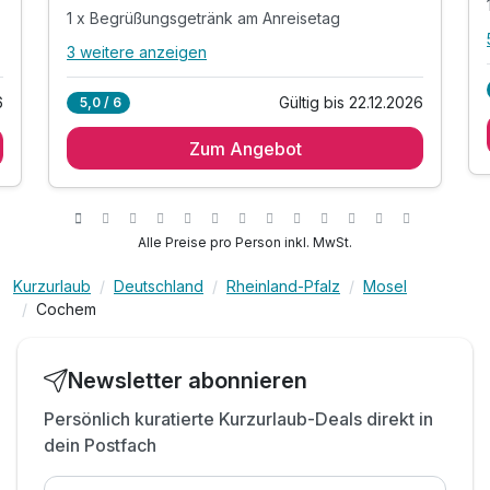
1 x Begrüßungsgetränk am Anreisetag
3 weitere anzeigen
Alle Inklusivleistungen
7 enthalten
6
Gültig bis 22.12.2026
5,0 / 6
1 Übernachtung
Zum Angebot
1 x reichhaltiges Frühstück vom Buffet
1 x Abendessen im Rahmen der Halbpension
1 x Begrüßungsgetränk am Anreisetag
inkl. Nutzung unserer "MOSEL-SPA" Burgblick
Alle Preise pro Person inkl. MwSt.
inkl. flauschiger Leihbademantel, Saunatuch
Kurzurlaub
Deutschland
Rheinland-Pfalz
Mosel
inkl. W-LAN
Cochem
Ausstattung
Newsletter abonnieren
Persönlich kuratierte Kurzurlaub-Deals direkt in
Zusatznächte
dein Postfach