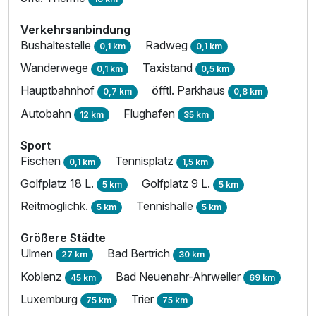
Verkehrsanbindung
Bushaltestelle
Radweg
0,1 km
0,1 km
Einzelzimmer
Wanderwege
Taxistand
1 Erwachsenen
0,1 km
0,5 km
Hauptbahnhof
öfftl. Parkhaus
0,7 km
0,8 km
Autobahn
Flughafen
12 km
35 km
Sport
Fischen
Tennisplatz
0,1 km
1,5 km
Golfplatz 18 L.
Golfplatz 9 L.
5 km
5 km
Reitmöglichk.
Tennishalle
5 km
5 km
Größere Städte
Ulmen
Bad Bertrich
27 km
30 km
Koblenz
Bad Neuenahr-Ahrweiler
45 km
69 km
Luxemburg
Trier
75 km
75 km