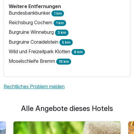
Weitere Entfernungen
Bundesbankbunker
1 km
Reichsburg Cochem
1 km
Burgruine Winneburg
3 km
Burgruine Coraidelstein
5 km
Wild und Freizeitpark Klotten
8 km
Moselschleife Bremm
19 km
Rechtliches Problem melden
Ausstattung
Alle Angebote dieses Hotels
Zusatznächte
Für 3 Tage
275,00 €
p.P. ab