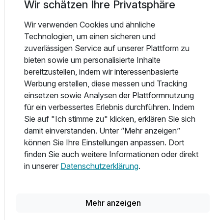
Wir schätzen Ihre Privatsphäre
Eisbrunnen, Wärmebank, Kneippbäder und gemütlichem
Panorama-Ruhebereich mit Aussichtsterrasse zu
Wir verwenden Cookies und ähnliche
entspannen.
Technologien, um einen sicheren und
zuverlässigen Service auf unserer Plattform zu
Parken Sie Ihr Fahrzeug auf kostenfreien Parkplätzen in
bieten sowie um personalisierte Inhalte
unmittelbarer Nähe zum Hotel oder in der Tiefgarage
bereitzustellen, indem wir interessenbasierte
(kostenpflichtig).
Werbung erstellen, diese messen und Tracking
einsetzen sowie Analysen der Plattformnutzung
Die Altstadt mit ihren vielen Geschäften, Boutiquen,
für ein verbessertes Erlebnis durchführen. Indem
gemütlichen Cafes, Bars & Weinlokalen sowie die
Sie auf "Ich stimme zu" klicken, erklären Sie sich
unzähligen Sehenswürdigkeiten erreichen Sie bequem in
damit einverstanden. Unter “Mehr anzeigen”
wenigen Minuten zu Fuß.
können Sie Ihre Einstellungen anpassen. Dort
finden Sie auch weitere Informationen oder direkt
in unserer
Datenschutzerklärung
.
Teil der Kette
Moselstern Hotels
Mehr anzeigen
Ausstattung