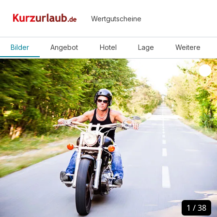
Wertgutscheine
Bilder
Angebot
Hotel
Lage
Weitere
1
1
/
/
38
38