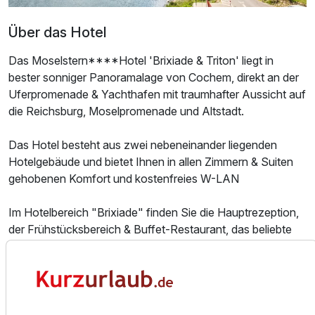
Über das Hotel
Für 3 Tage
252,00 €
p.P. ab
Das Moselstern****Hotel 'Brixiade & Triton' liegt in
bester sonniger Panoramalage von Cochem, direkt an der
Uferpromenade & Yachthafen mit traumhafter Aussicht auf
die Reichsburg, Moselpromenade und Altstadt.
Doppelzimmer Deluxe
2 Erwachsene
Das Hotel besteht aus zwei nebeneinander liegenden
Hotelgebäude und bietet Ihnen in allen Zimmern & Suiten
gehobenen Komfort und kostenfreies W-LAN
Im Hotelbereich "Brixiade" finden Sie die Hauptrezeption,
der Frühstücksbereich & Buffet-Restaurant, das beliebte
Restaurant „Burgblick“ mit mehreren Gasträumen, großer
Panorama-Wintergarten, Wein- & Biergarten mit
gemütlichen Lauben sowie die Hotel-Bar,
Im Hotelbereich "Triton" haben Sie die Möglichkeit im
neuen Wellnessbereich mit Innenpool, Sauna, Dampfbad,