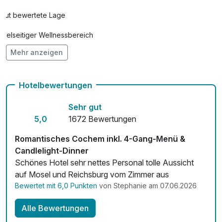
Gut bewertete Lage
Vielseitiger Wellnessbereich
Mehr anzeigen
Hunde im Hotel nicht erlaubt
Auch vegetarische Speisen
Hotelbewertungen
Kostenloses W-LAN
Sehr gut
Zimmerservice verfügbar
5,0
1672 Bewertungen
Mit Hotelbar
Romantisches Cochem inkl. 4-Gang-Menü &
Candlelight-Dinner
Schönes Hotel sehr nettes Personal tolle Aussicht
auf Mosel und Reichsburg vom Zimmer aus
Bewertet mit 6,0 Punkten
von Stephanie am 07.06.2026
Alle Bewertungen