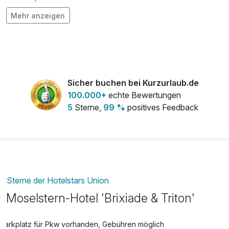
Mehr anzeigen
Flasche Rotwein
21,00 €
pro Stück
Flasche Sekt
19,00 €
pro Stück
Flasche Weisswein
19,00 €
Sicher buchen bei Kurzurlaub.de
pro Stück
100.000+
echte Bewertungen
5
Sterne,
99 %
positives Feedback
Strauß rote Rosen
39,00 €
pro Stück
Sterne der Hotelstars Union
Moselstern-Hotel 'Brixiade & Triton'
Parkplatz für Pkw vorhanden, Gebühren möglich