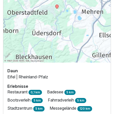
Ausstattung
Daun
Für 6 Tage
1.029,00 €
p.P. ab
Eifel | Rheinland-Pfalz
Erlebnisse
Restaurant
Badesee
0,1 km
5 km
Bootsverleih
Fahrradverleih
5 km
5 km
Stadtzentrum
Messegelände
5 km
120 km