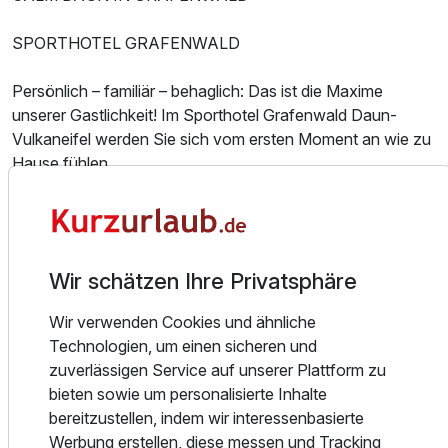
Ausstattung
SPORTHOTEL GRAFENWALD
Für 6 Tage
1.079,00 €
p.P. ab
Persönlich – familiär – behaglich: Das ist die Maxime
unserer Gastlichkeit! Im Sporthotel Grafenwald Daun-
Vulkaneifel werden Sie sich vom ersten Moment an wie zu
Hause fühlen.
Suite Deluxe
Unsere Gäste genießen den Komfort von vier Hotelsternen
in Kombination mit einem durchgängigen Wohlfühl-
2 Erwachsene und 2 Kinder
Ambiente. Dazu zählen die Freundlichkeit unserer
Wir schätzen Ihre Privatsphäre
Mitarbeiter, die reizvolle Architektur unserer Hotelanlage,
die spannende Landschaft der Vulkaneifel mit ihren
Wir verwenden Cookies und ähnliche
umwerfenden Naturerlebnissen, das vielfältige Aktiv- und
Technologien, um einen sicheren und
Entspannungsprogramm und nicht zuletzt der top
zuverlässigen Service auf unserer Plattform zu
ausgestattete Fitness-, Wellness- und Beautybereich
bieten sowie um personalisierte Inhalte
unseres Hauses.
bereitzustellen, indem wir interessenbasierte
Werbung erstellen, diese messen und Tracking