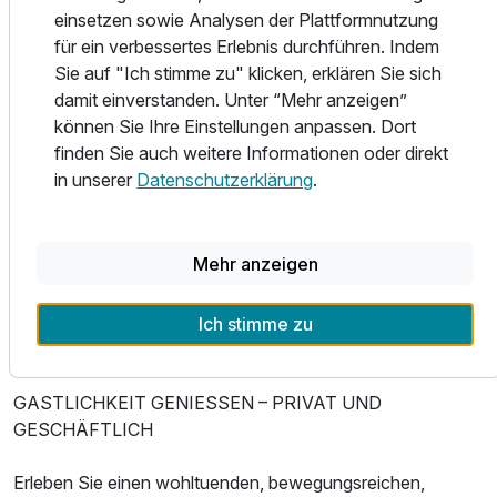
Im Sporthotel Grafenwald können Sie zwischen den
einsetzen sowie Analysen der Plattformnutzung
folgenden Wohntypen wählen: Standard Zimmer, Klassik
für ein verbessertes Erlebnis durchführen. Indem
Zimmer, Komfort Zimmer -Suite und Ferienhaus. Alle
Sie auf "Ich stimme zu" klicken, erklären Sie sich
unsere Zimmer bieten die Ruhe und Geborgenheit, die Sie
damit einverstanden. Unter “Mehr anzeigen”
erwarten dürfen für erholsame Tage in unserem Haus. Für
können Sie Ihre Einstellungen anpassen. Dort
Familien oder bei einem längeren Aufenthalt sind die
Ausstattung
finden Sie auch weitere Informationen oder direkt
geräumigen Ferienhäuser und Ferienwohnungen eine
in unserer
Datenschutzerklärung
.
ideale Option. Mit bis zu drei Schlafzimmern und einem
Wohnzimmer mit separater Küche bringen sie genau „das
Für 6 Tage
979,00 €
p.P. ab
gewisse Mehr“ an Platz mit, das Ihre Zeit bei uns
Mehr anzeigen
behaglicher und komfortabler werden lässt. Die Komfort
Zimmer und Suiten wurden im Februar 2019 renoviert.
Ich stimme zu
Suite/n
2 Erwachsene und 2 Kinder
GASTLICHKEIT GENIESSEN – PRIVAT UND
GESCHÄFTLICH
Erleben Sie einen wohltuenden, bewegungsreichen,