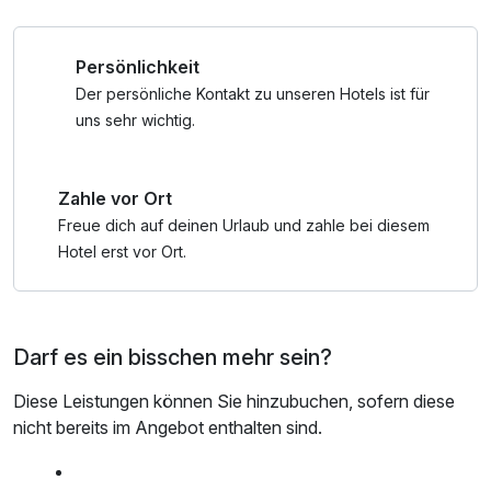
nächsten Beauty-Exklusiv-Urlaub.
Wellnessbereichs, W-LAN Nutzung / Internetnutzung
Für Kinder werden die Übernachtungen inkl.
Persönlichkeit
Verwöhnpension gebucht, ohne Extraleistungen.
Der persönliche Kontakt zu unseren Hotels ist für
uns sehr wichtig.
Zahle vor Ort
Freue dich auf deinen Urlaub und zahle bei diesem
Hotel erst vor Ort.
Darf es ein bisschen mehr sein?
Diese Leistungen können Sie hinzubuchen, sofern diese
nicht bereits im Angebot enthalten sind.