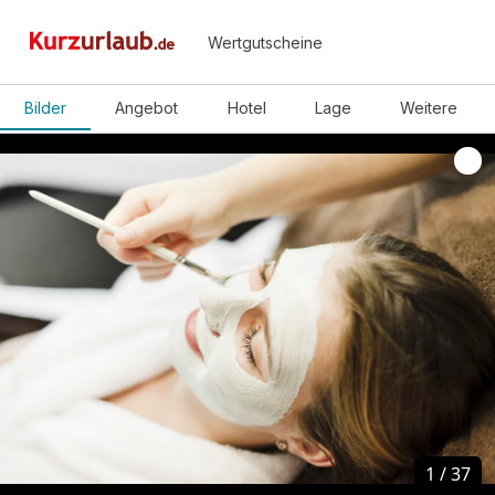
Wertgutscheine
Bilder
Angebot
Hotel
Lage
Weitere
1
1
/
/
37
37