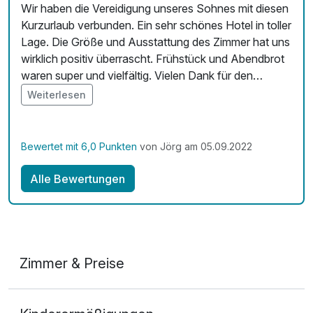
Wir haben die Vereidigung unseres Sohnes mit diesen
pro Person (1 Stunde/n)
Kurzurlaub verbunden. Ein sehr schönes Hotel in toller
Bunter Strauß Blumen
15,00 €
Lage. Die Größe und Ausstattung des Zimmer hat uns
pro Stück
wirklich positiv überrascht. Frühstück und Abendbrot
waren super und vielfältig. Vielen Dank für den
schönen Aufenthalt.
Weiterlesen
Bewertet mit 6,0 Punkten
von Jörg am 05.09.2022
Alle Bewertungen
Zimmer & Preise
Doppelzimmer Komfort