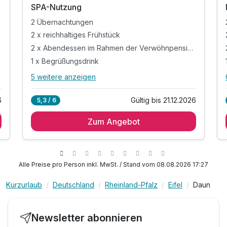
SPA-Nutzung
2 Übernachtungen
2 x reichhaltiges Frühstück
2 x Abendessen im Rahmen der Verwöhnpension*
1 x Begrüßungsdrink
5 weitere anzeigen
Alle Inklusivleistungen
9 enthalten
6
Gültig bis 21.12.2026
5,3 / 6
2 Übernachtungen
Zum Angebot
2 x reichhaltiges Frühstück
2 x Abendessen im Rahmen der
Verwöhnpension*
1 x Begrüßungsdrink
Alle Preise pro Person inkl. MwSt. / Stand vom 08.08.2026 17:27
inkl. Nutzung des Spa & Fitness Grafenwald
inkl. kuscheliger Leihbademantel & Handtücher
Kurzurlaub
Deutschland
Rheinland-Pfalz
Eifel
Daun
inkl. bequeme Badeslipper
inkl. Parkplatz
Newsletter abonnieren
inkl. WLAN