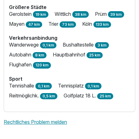
Größere Städte
Gerolstein
Wittlich
Prüm
19 km
38 km
39 km
Mayen
Trier
Köln
47 km
73 km
133 km
Verkehrsanbindung
Wanderwege
Bushaltestelle
0,1 km
3 km
Autobahn
Hauptbahnhof
8 km
25 km
Flughafen
120 km
Sport
Tennishalle
Tennisplatz
0,1 km
0,1 km
Reitmöglichk.
Golfplatz 18 L.
0,5 km
25 km
Rechtliches Problem melden