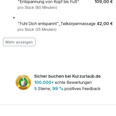
"Entspannung von Kopf bis Fuß"
109,00 €
pro Stück (80 Minuten)
"Fühl Dich entspannt"_Teilkörpermassage
42,00 €
pro Stück (25 Minuten)
Mehr anzeigen
"Lass los"-Ganzkörpermassage
82,00 €
pro Stück (55 Minuten)
"Schalt ab" - Gesichts- und Kopfmassage
42,00 €
pro Stück (25 Minuten)
Sicher buchen bei Kurzurlaub.de
100.000+
echte Bewertungen
1 Flasche Sekt
29,00 €
5
Sterne,
99 %
positives Feedback
pro Stück
Abendessen im Rahmen der
39,00 €
Verwöhnpension Erwachsene ab 16