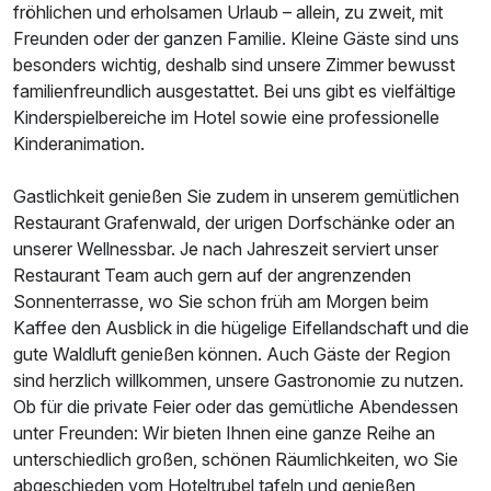
fröhlichen und erholsamen Urlaub – allein, zu zweit, mit
Freunden oder der ganzen Familie. Kleine Gäste sind uns
besonders wichtig, deshalb sind unsere Zimmer bewusst
familienfreundlich ausgestattet. Bei uns gibt es vielfältige
Kinderspielbereiche im Hotel sowie eine professionelle
Kinderanimation.
Gastlichkeit genießen Sie zudem in unserem gemütlichen
Restaurant Grafenwald, der urigen Dorfschänke oder an
unserer Wellnessbar. Je nach Jahreszeit serviert unser
Restaurant Team auch gern auf der angrenzenden
Ausstattung
Sonnenterrasse, wo Sie schon früh am Morgen beim
Kaffee den Ausblick in die hügelige Eifellandschaft und die
Für 6 Tage
929,00 €
p.P. ab
gute Waldluft genießen können. Auch Gäste der Region
sind herzlich willkommen, unsere Gastronomie zu nutzen.
Ob für die private Feier oder das gemütliche Abendessen
unter Freunden: Wir bieten Ihnen eine ganze Reihe an
unterschiedlich großen, schönen Räumlichkeiten, wo Sie
abgeschieden vom Hoteltrubel tafeln und genießen
Wellnesssuite