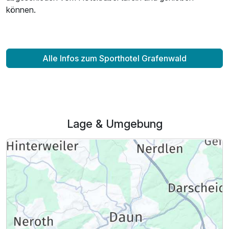
können.
2 Erwachsene und 2 Kinder
Alle Infos zum Sporthotel Grafenwald
Lage & Umgebung