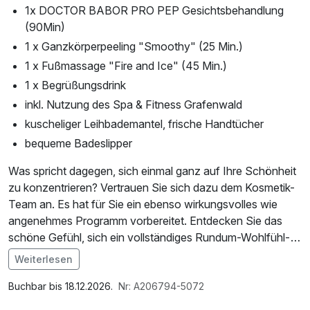
1x DOCTOR BABOR PRO PEP Gesichtsbehandlung
(90Min)
1 x Ganzkörperpeeling "Smoothy" (25 Min.)
1 x Fußmassage "Fire and Ice" (45 Min.)
1 x Begrüßungsdrink
inkl. Nutzung des Spa & Fitness Grafenwald
kuscheliger Leihbademantel, frische Handtücher
bequeme Badeslipper
Was spricht dagegen, sich einmal ganz auf Ihre Schönheit
zu konzentrieren? Vertrauen Sie sich dazu dem Kosmetik-
Team an. Es hat für Sie ein ebenso wirkungsvolles wie
angenehmes Programm vorbereitet. Entdecken Sie das
schöne Gefühl, sich ein vollständiges Rundum-Wohlfühl-
Paket gegönnt zu haben. Diese Leichtigkeit des Seins
Weiterlesen
nehmen Sie dann als Souvenir gerne mit nach Hause. So
Im Angebot enthalten
starten Sie mit neuer Energie in Ihren Alltag: aktiv,
Saunabenutzung, Saunatuch, Leihbademantel, Parkplatz,
Buchbar bis 18.12.2026.
Nr: A206794-5072
entspannt und vielleicht sogar mit der Vorfreude auf den
Nutzung des Fitnessbereichs, Nutzung des