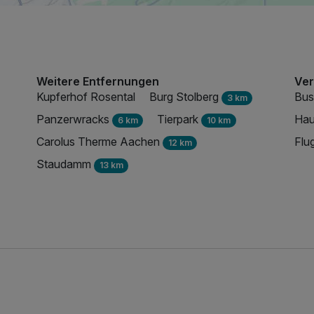
Weitere Entfernungen
Ver
Kupferhof Rosental
Burg Stolberg
Bus
3 km
Panzerwracks
Tierpark
Hau
6 km
10 km
Carolus Therme Aachen
Flu
12 km
Staudamm
13 km