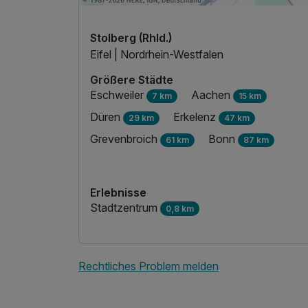
Stolberg (Rhld.)
Eifel | Nordrhein-Westfalen
Größere Städte
Eschweiler
Aachen
7 km
15 km
Düren
Erkelenz
29 km
47 km
Grevenbroich
Bonn
61 km
87 km
Erlebnisse
Stadtzentrum
0,8 km
Rechtliches Problem melden