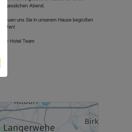
vergesslichen Abend.
r freuen uns Sie in unserem Hause begrüßen
dürfen!
 City Hotel Team