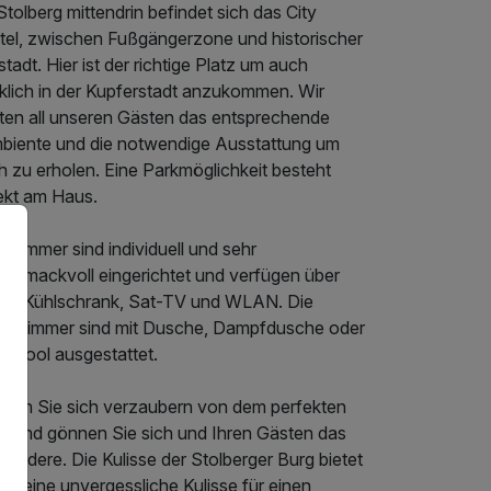
Stolberg mittendrin befindet sich das City
tel, zwischen Fußgängerzone und historischer
stadt. Hier ist der richtige Platz um auch
rklich in der Kupferstadt anzukommen. Wir
eten all unseren Gästen das entsprechende
biente und die notwendige Ausstattung um
h zu erholen. Eine Parkmöglichkeit besteht
rekt am Haus.
e Zimmer sind individuell und sehr
schmackvoll eingerichtet und verfügen über
nen Kühlschrank, Sat-TV und WLAN. Die
dezimmer sind mit Dusche, Dampfdusche oder
rlpool ausgestattet.
ssen Sie sich verzaubern von dem perfekten
air und gönnen Sie sich und Ihren Gästen das
ondere. Die Kulisse der Stolberger Burg bietet
en eine unvergessliche Kulisse für einen