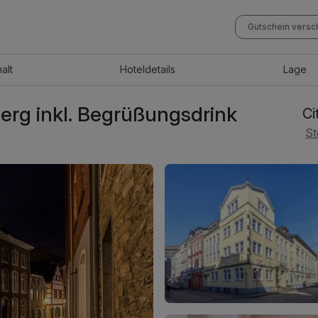
Gutschein vers
halt
Hotel
details
Lage
lberg inkl. Begrüßungsdrink
Ci
St