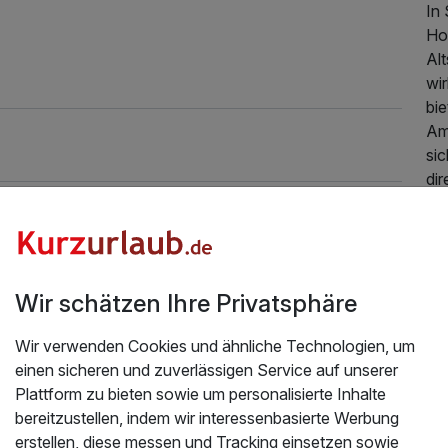
In 
Ho
Alt
wi
bi
Am
sic
di
All
ge
149,00 €
p.P. ab
ei
Wir schätzen Ihre Privatsphäre
Ba
Whi
Wir verwenden Cookies und ähnliche Technologien, um
einen sicheren und zuverlässigen Service auf unserer
La
Plattform zu bieten sowie um personalisierte Inhalte
Fl
bereitzustellen, indem wir interessenbasierte Werbung
Bes
erstellen, diese messen und Tracking einsetzen sowie
ihn