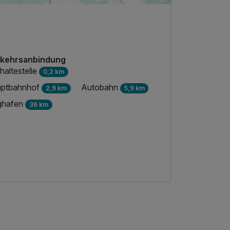
kehrsanbindung
haltestelle
0,2 km
ptbahnhof
Autobahn
2,9 km
5,9 km
ghafen
36 km