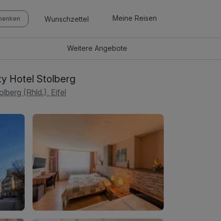
Meine Reisen
Wunschzettel
chenken
Weitere
Angebote
ty Hotel Stolberg
olberg (Rhld.), Eifel