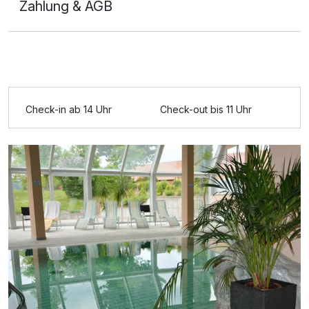
Zahlung & AGB
Check-in ab 14 Uhr
Check-out bis 11 Uhr
Ausstattung
Zusatznächte
Für 6 Tage
332,00 €
p.P. ab
Doppelzimmer mit Balkon
2 Erwachsene