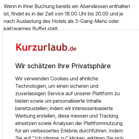
Wenn in Ihrer Buchung bereits ein Abendessen enthalten
ist, findet es in der Zeit von 18.00 Uhr bis 20.00 und je
nach Auslastung des Hotels als 3-Gang-Menü oder
kalt/warmes Buffet statt.
Die Nutzung von Hallenschwimmbad und Fitnessraum
Ausstattung
(täglich 6 Uhr bis 22 Uhr geöffnet) und finnischer Sauna
(täglich 17 Uhr bis 22 Uhr geöffnet) ist bereits in allen
Zusatznächte
Wir schätzen Ihre Privatsphäre
Arrangements enthalten.
Wir verwenden Cookies und ähnliche
Für 6 Tage
332,00 €
Tennishallen und -außenplätze, sowie Kegel- und
p.P. ab
Technologien, um einen sicheren und
Bowlingbahnen (täglich ab 17.00 Uhr) können gegen eine
zuverlässigen Service auf unserer Plattform zu
Gebühr genutzt werden und runden das umfangreiche
bieten sowie um personalisierte Inhalte
Freizeitangebot der Hotelanlage ab.
bereitzustellen, indem wir interessenbasierte
Werbung erstellen, diese messen und Tracking
Besonderer Hinweis: Das Hotel verfügt nicht über
Doppelzimmer Standard
einsetzen sowie Analysen der Plattformnutzung
behindertengerechte Zimmer. Einige Zimmer der
2 Erwachsene
für ein verbessertes Erlebnis durchführen. Indem
KOMFORT-Kategorie und deren Badbereich sind mit einem
Sie auf "Ich stimme zu" klicken, erklären Sie sich