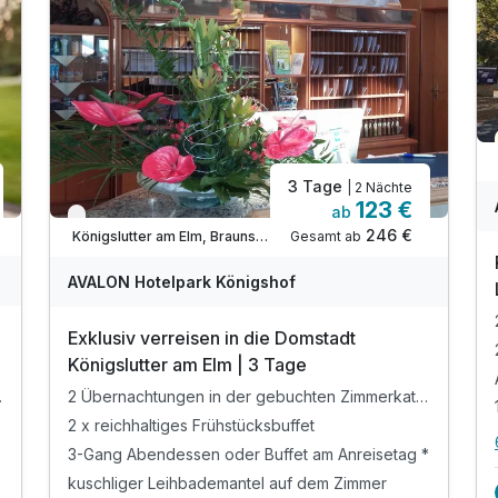
3 Tage
| 2 Nächte
123 €
ab
Verfügbar bis Dezember
246 €
Gesamt ab
Königslutter am Elm, Braunschweiger Land
AVALON Hotelpark Königshof
Exklusiv verreisen in die Domstadt
Königslutter am Elm | 3 Tage
kategorie
2 Übernachtungen in der gebuchten Zimmerkategorie
2 x reichhaltiges Frühstücksbuffet
3-Gang Abendessen oder Buffet am Anreisetag *
kuschliger Leihbademantel auf dem Zimmer