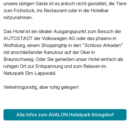
unsere übrigen Gäste ist es jedoch nicht gestattet, die Tiere
zum Frühstück, ins Restaurant oder in die Hotelbar
mitzunehmen.
Das Hotel ist ein idealer Ausgangspunkt zum Besuch der
Ausstattung
AUTOSTADT der Volkswagen AG oder des phaeno in
Wolfsburg, einem Shoppingtrip in den "Schloss-Arkaden"
Zusatznächte
mit anschließender Kanutour auf der Oker in
Braunschweig. Oder Sie genießen unser Hotel einfach als
Für 6 Tage
ruhigen Ort zur Entspannung und zum Relaxen im
307,00 €
p.P. ab
Naturpark Elm-Lappwald.
Verkehrsgünstig, aber ruhig gelegen!
Doppelzimmer Superior
2 Erwachsene
Alle Infos zum AVALON Hotelpark Königshof