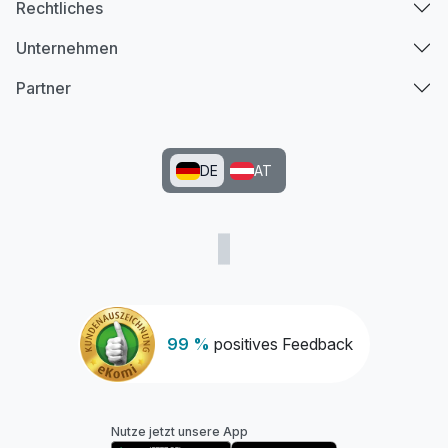
Rechtliches
Ausstattung
Unternehmen
Zusatznächte
Partner
Für 6 Tage
422,00 €
p.P. ab
DE
AT
99 %
positives Feedback
Nutze jetzt unsere App