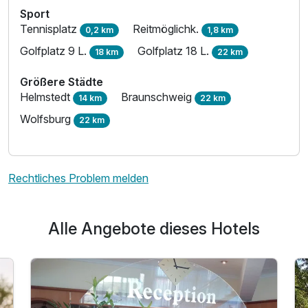
Sport
Tennisplatz
Reitmöglichk.
0,2 km
1,8 km
Ausstattung
Golfplatz 9 L.
Golfplatz 18 L.
18 km
22 km
Größere Städte
Zusatznächte
Helmstedt
Braunschweig
14 km
22 km
Wolfsburg
22 km
Für 6 Tage
332,00 €
p.P. ab
Rechtliches Problem melden
Einzelzimmer
Alle Angebote dieses Hotels
1 Erwachsenen