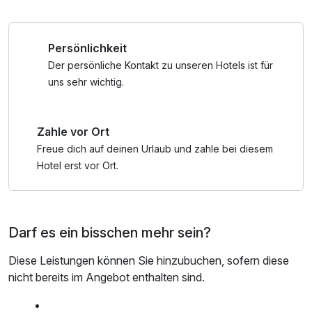
Badestrand am Allersee in Wolfsburg.
Persönlichkeit
Entdecken Sie die grüne Seite von Braunschweig bei einer
Paddel-/Kanutour auf der Oker, besichtigen Sie den Dom
Der persönliche Kontakt zu unseren Hotels ist für
und den historischen Burgplatz und bummeln Sie
uns sehr wichtig.
anschließend durch die Shoppingwelt der Schloss-
Arkaden.
Zahle vor Ort
In Schöningen erwartet Sie das Forschungsmuseum
Freue dich auf deinen Urlaub und zahle bei diesem
Paläon, das als Attraktion die "Schöninger Speere" bietet.
Hotel erst vor Ort.
In Königslutter locken der historische Kaiserdom, das
Museum für mechanische Musikinstrumente, die
Darf es ein bisschen mehr sein?
Dombauhütte, ein Rundgang durch die Gassen mit liebevoll
restaurierten Fachwerkhäusern und die folgenden
Diese Leistungen können Sie hinzubuchen, sofern diese
beliebten Sommer-Events (genaue Daten finden sie auf
nicht bereits im Angebot enthalten sind.
der Homepage der Stadt Königslutter am Elm):
Domfest