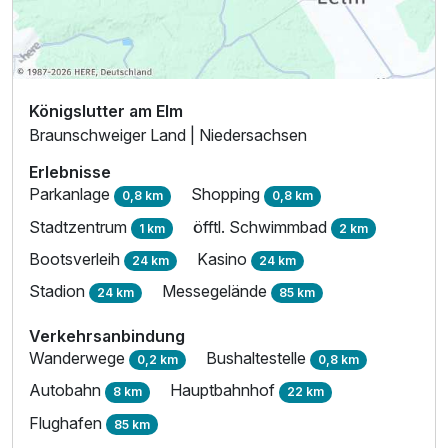
Königslutter am Elm
Dreibettzimmer
Braunschweiger Land | Niedersachsen
2 Erwachsene und 2 Kinder
Erlebnisse
Parkanlage
Shopping
0,8 km
0,8 km
Stadtzentrum
öfftl. Schwimmbad
1 km
2 km
Bootsverleih
Kasino
24 km
24 km
Stadion
Messegelände
24 km
85 km
Verkehrsanbindung
Wanderwege
Bushaltestelle
0,2 km
0,8 km
Autobahn
Hauptbahnhof
8 km
22 km
Flughafen
85 km