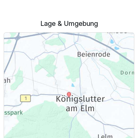
Lage & Umgebung
Ausstattung
Zusatznächte
Für 6 Tage
397,00 €
p.P. ab