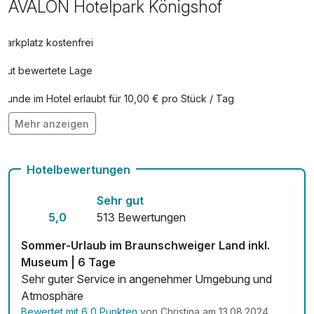
AVALON Hotelpark Königshof
Zeit von 18.00 Uhr bis 20.00 Uhr zusammen mit den
übrigen Hotelgästen und Je nach Auslastung des Hotels
Parkplatz kostenfrei
als 3-Gang-Menü oder kalt/warmes Buffet. Sollte einer der
Tage auf einen Sonntag fallen, findet es an einem anderen
Gut bewertete Lage
Tag statt, da unser Restaurant am Sonntag nicht geöffnet
ist.
Hunde im Hotel erlaubt für 10,00 € pro Stück / Tag
** Hin- und Rückfahrt nach Wolfsburg in Eigenregie
Mehr anzeigen
Auch vegetarische Speisen
Fitnessgeräte stehen bereit
Hotelbewertungen
Kostenloses W-LAN
Sehr gut
Zimmerservice verfügbar
5,0
513 Bewertungen
Mit Hotelbar
Sommer-Urlaub im Braunschweiger Land inkl.
Museum | 6 Tage
Sehr guter Service in angenehmer Umgebung und
Atmosphäre
Bewertet mit 6,0 Punkten
von Christina am 13.08.2024