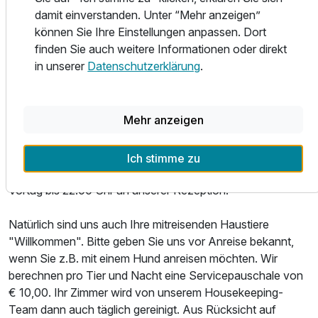
Rollstuhl oder Rollator gut erreich- und befahrbar, haben
damit einverstanden. Unter “Mehr anzeigen”
jedoch keine abgesenkten Sanitäreinrichtungen oder
können Sie Ihre Einstellungen anpassen. Dort
speziellen Haltearmaturen. Der Schimmbad- und
finden Sie auch weitere Informationen oder direkt
Saunabereich ist für Gäste mit eingeschränkter Mobilität
in unserer
Datenschutzerklärung
.
nicht nutzbar, da der Zugang zum Schimmbecken über nur
eine Treppe möglich ist.
Mehr anzeigen
Bei einem mehrtägigen Aufenthalt wird Ihr Zimmer von
unserem Housekeeping-Team alle 2 Tage gereinigt. Wenn
Sie einen zusätzlichen Reinigungsservice oder
Ich stimme zu
Wäschewechsel wünschen, melden Sie sich bitte am
Vortag bis 22.00 Uhr an unserer Rezeption.
Natürlich sind uns auch Ihre mitreisenden Haustiere
"Willkommen". Bitte geben Sie uns vor Anreise bekannt,
wenn Sie z.B. mit einem Hund anreisen möchten. Wir
berechnen pro Tier und Nacht eine Servicepauschale von
€ 10,00. Ihr Zimmer wird von unserem Housekeeping-
Team dann auch täglich gereinigt. Aus Rücksicht auf