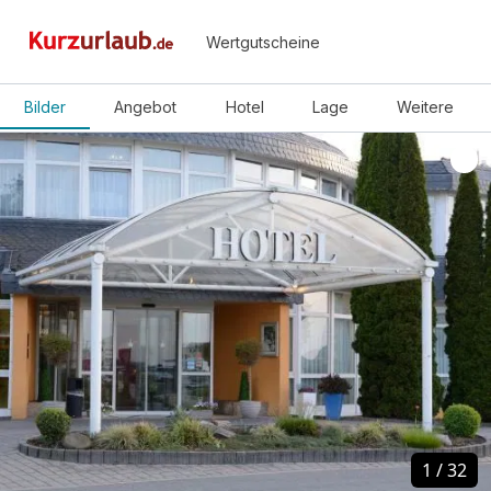
Wertgutscheine
Bilder
Angebot
Hotel
Lage
Weitere
1
1
/
/
32
32