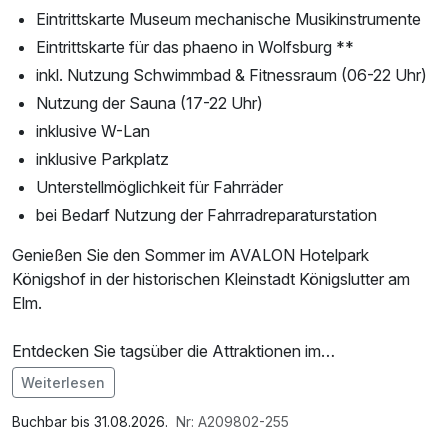
Eintrittskarte Museum mechanische Musikinstrumente
Eintrittskarte für das phaeno in Wolfsburg **
inkl. Nutzung Schwimmbad & Fitnessraum (06-22 Uhr)
Nutzung der Sauna (17-22 Uhr)
inklusive W-Lan
inklusive Parkplatz
Unterstellmöglichkeit für Fahrräder
bei Bedarf Nutzung der Fahrradreparaturstation
Genießen Sie den Sommer im AVALON Hotelpark
Königshof in der historischen Kleinstadt Königslutter am
Elm.
Entdecken Sie tagsüber die Attraktionen im
Braunschweiger Land wie z. B. die erlebnisreiche
Weiterlesen
AUTOSTADT der Volkswagen AG in Wolfsburg (*eigene
Im Angebot enthalten
An-/Abfahrt ~ ca. 22 km), das Wissenschaftsmuseum
Saunatuch, Parkplatz, W-LAN Nutzung / Internetnutzung
Buchbar bis 31.08.2026.
Nr: A209802-255
phaeno oder den Allerpark mit Hochseilgarten und