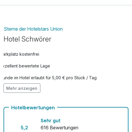
Sterne der Hotelstars Union
Hotel Schwörer
Parkplatz kostenfrei
Exzellent bewertete Lage
Hunde im Hotel erlaubt für 5,00 € pro Stück / Tag
Mehr anzeigen
Auch vegetarische Speisen
Kostenloses W-LAN
Hotelbewertungen
Mit Hotelbar
Sehr gut
5,2
616 Bewertungen