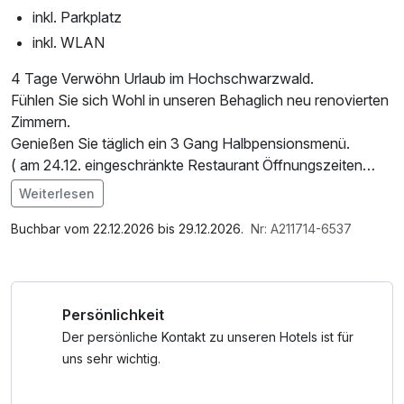
inkl. Parkplatz
inkl. WLAN
4 Tage Verwöhn Urlaub im Hochschwarzwald.
Fühlen Sie sich Wohl in unseren Behaglich neu renovierten
Zimmern.
Genießen Sie täglich ein 3 Gang Halbpensionsmenü.
( am 24.12. eingeschränkte Restaurant Öffnungszeiten
17.30-19.00 Uhr )
Weiterlesen
am 01. Weihnachtsfeiertag, servieren wir ein 4 Gang
Im Angebot enthalten
Weihnachtsmenü
1 Flasche Mineralwasser, Parkplatz, W-LAN Nutzung /
Buchbar vom 22.12.2026 bis 29.12.2026.
Nr: A211714-6537
Frühstücken Sie ausgiebig und Starten Sie in den Tag.
Internetnutzung
Der Hochschwarzwald hat für jeden was zu bieten.
Unser Hotel befindet sich inmitten des schönen
Persönlichkeit
Hochschwarzwaldes. Sie erreichen Sehenswürdigkeiten
binnen weniger Minuten.
Der persönliche Kontakt zu unseren Hotels ist für
Titisee 9Km
uns sehr wichtig.
Schluchsee 9 Kim
Feldberg 14 Km