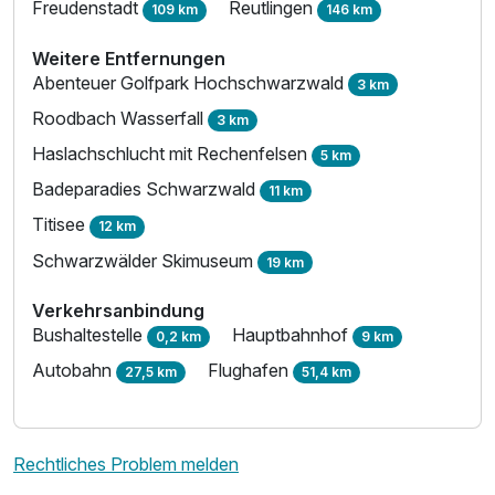
Freudenstadt
Reutlingen
109 km
146 km
Weitere Entfernungen
Abenteuer Golfpark Hochschwarzwald
3 km
Roodbach Wasserfall
3 km
Haslachschlucht mit Rechenfelsen
5 km
Badeparadies Schwarzwald
11 km
Titisee
12 km
Schwarzwälder Skimuseum
19 km
Verkehrsanbindung
Bushaltestelle
Hauptbahnhof
0,2 km
9 km
Autobahn
Flughafen
27,5 km
51,4 km
Rechtliches Problem melden