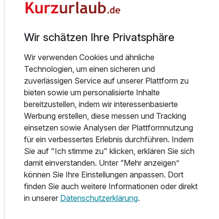
HD-TV, Schreibtisch, LAN und W-LAN.
Entdecken Sie den Hochschwarzwald im Winter von
Wir schätzen Ihre Privatsphäre
seiner schönsten Seite!
In naher Umgebung befindet sich das Skigebiet Feldberg
Wir verwenden Cookies und ähnliche
(1498 m), der Titisee und Schluchsee mit einem gut
Technologien, um einen sicheren und
ausgebauten Loipennetz quasi vor der Haustür.
zuverlässigen Service auf unserer Plattform zu
bieten sowie um personalisierte Inhalte
An Sehenswürdigkeiten und Kultur sowie faszinierenden
bereitzustellen, indem wir interessenbasierte
Landschaften für Wanderungen, Sport oder
Werbung erstellen, diese messen und Tracking
Motorradtouren mangelt es um Lenzkirch nicht. Allein
einsetzen sowie Analysen der Plattformnutzung
Burgen und Burgruinen, Schlösser, Klöster, Seen und
für ein verbessertes Erlebnis durchführen. Indem
Wälder sowie historische Sensationen sind nur ein
Sie auf "Ich stimme zu" klicken, erklären Sie sich
Bruchteil dessen, was der Schwarzwald zu bieten hat. Die
damit einverstanden. Unter “Mehr anzeigen”
deutsche Uhrenstraße entlang an Uhrmacherwerkstätten
können Sie Ihre Einstellungen anpassen. Dort
und Museen durchquert auf ihrer Länge von insgesamt
finden Sie auch weitere Informationen oder direkt
320 Kilometern unseren Ort. Des Weiteren erwartet Sie der
in unserer
Datenschutzerklärung
.
Schwarzwaldpark Löffingen und Rundfahrten auf dem
Titisee.