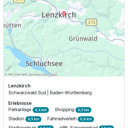
Lenzkirch
Schwarzwald Süd | Baden-Württemberg
Erlebnisse
Parkanlage
Shopping
0,4 km
0,5 km
Stadion
Fahrradverleih
0,5 km
0,6 km
Stadtzentrum
öfftl. Schwimmbad