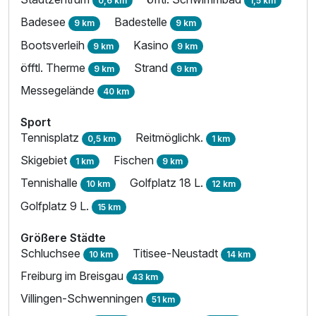
0,6 km
1,5 km
Badesee
Badestelle
9 km
9 km
Bootsverleih
Kasino
9 km
9 km
öfftl. Therme
Strand
9 km
9 km
Messegelände
40 km
Sport
Tennisplatz
Reitmöglichk.
0,5 km
1 km
Skigebiet
Fischen
1 km
9 km
Tennishalle
Golfplatz 18 L.
10 km
12 km
Golfplatz 9 L.
15 km
Größere Städte
Schluchsee
Titisee-Neustadt
10 km
14 km
Freiburg im Breisgau
43 km
Villingen-Schwenningen
51 km