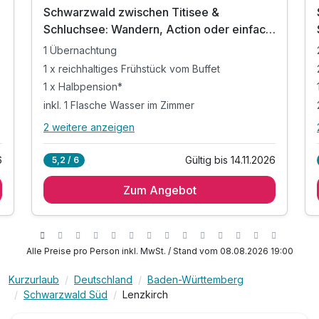
Schwarzwald zwischen Titisee &
Schluchsee: Wandern, Action oder einfach
nur entspannen 2 Tage 2
1 Übernachtung
1 x reichhaltiges Frühstück vom Buffet
1 x Halbpension*
inkl. 1 Flasche Wasser im Zimmer
2 weitere anzeigen
Alle Inklusivleistungen
6 enthalten
6
Gültig bis 14.11.2026
5,2 / 6
1 Übernachtung
Zum Angebot
1 x reichhaltiges Frühstück vom Buffet
1 x Halbpension*
inkl. 1 Flasche Wasser im Zimmer
inkl. Parkplatz
Alle Preise pro Person inkl. MwSt. / Stand vom 08.08.2026 19:00
inkl. WLAN
Kurzurlaub
Deutschland
Baden-Württemberg
Schwarzwald Süd
Lenzkirch