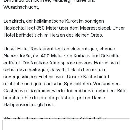
zentral zu Schluchsee, Feldberg, Titisee und
Ausstattung
Wutachschlucht,
Zusatznächte
Lenzkirch, der heilklimatische Kurort im sonnigen
Haslachtal liegt 850 Meter über dem Meeresspiegel. Unser
Für 5 Tage
369,00 €
p.P. ab
Hotel befindet sich im Herzen des kleinen Ortes.
Unser Hotel-Restaurant liegt an einer ruhigen, ebenen
Nebenstraße, ca. 400 Meter von Kurhaus und Ortsmitte
entfernt. Die familiäre Atmosphäre unseres Hauses wird
sicher dazu beitragen, dass Ihr Urlaub bei uns ein
unvergessliches Erlebnis wird. Unsere Küche bietet
reichliche und gute badische Spezialitäten. Von unseren
Gästen wird das immer wieder lobend hervorgehoben. Bitte
beachten Sie das montags Ruhetag ist und keine
Halbpension möglich ist.
Wir bieten Ihnen einen angenehmen Aufenthalt in
modernen Gästezimmern mit Dusche/WC, Föhn, Balkon,