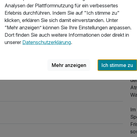
Analysen der Plattformnutzung für ein verbessertes
Me
Erlebnis durchführen. Indem Sie auf "Ich stimme zu"
gl
klicken, erklären Sie sich damit einverstanden. Unter
Nat
“Mehr anzeigen” können Sie Ihre Einstellungen anpassen.
all
Dort finden Sie auch weitere Informationen oder direkt in
mi
unserer
Datenschutzerklärung
.
Di
At
Mehr anzeigen
Ich stimme zu
au
sta
de
At
Wa
Im
Spe
Fr
so