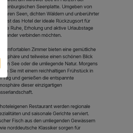
cklenburgischen Seenplatte. Umgeben von
asklaren Seen, dichten Wäldern und unberührter
ur ist das Hotel der ideale Rückzugsort für
e, die Ruhe, Erholung und aktive Urlaubstage
teinander verbinden möchten.
e komfortablen Zimmer bieten eine gemütliche
mosphäre und teilweise einen schönen Blick
f den See oder die umliegende Natur. Morgens
rten Sie mit einem reichhaltigen Frühstück in
n Tag und genießen die entspannte
mosphäre dieser einzigartigen
sserlandschaft.
 hoteleigenen Restaurant werden regionale
zialitäten und saisonale Gerichte serviert.
ischer Fisch aus den umliegenden Gewässern
wie norddeutsche Klassiker sorgen für