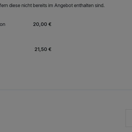
rn diese nicht bereits im Angebot enthalten sind.
ion
20,00 €
21,50 €
22,50 €
r
20,00 €
10,00 €