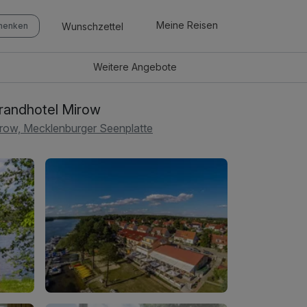
Meine Reisen
Wunschzettel
chenken
Weitere
Angebote
randhotel Mirow
row, Mecklenburger Seenplatte