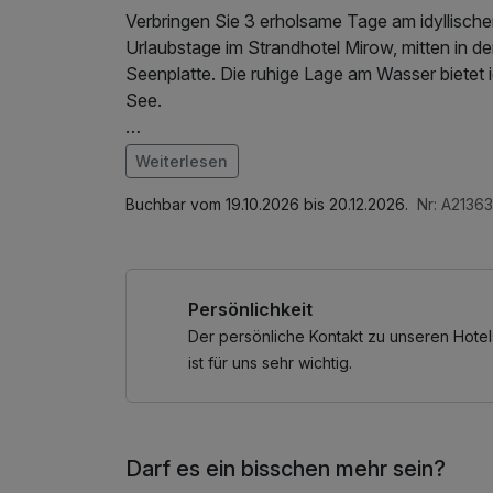
Verbringen Sie 3 erholsame Tage am idyllisch
Urlaubstage im Strandhotel Mirow, mitten in 
Seenplatte. Die ruhige Lage am Wasser bietet
See.
Starten Sie jeden Morgen mit einem reichhalti
Weiterlesen
Mirow entdecken. Ob Spaziergänge entlang de
Im Angebot enthalten
Stunden am See – hier verbinden sich Aktivitä
Parkplatz, W-LAN Nutzung / Internetnutzung,
Buchbar vom 19.10.2026 bis 20.12.2026.
Nr: A2136
Am 2. Abend erwartet Sie im Rahmen der Halbp
gemütlicher Atmosphäre ausklingen lassen kö
Persönlichkeit
Freuen Sie sich auf eine erholsame Auszeit an
Der persönliche Kontakt zu unseren Hotel
Genuss und Ruhe perfekt miteinander harmoni
ist für uns sehr wichtig.
* Bitte buchen Sie das Familienzimmer ausschli
Darf es ein bisschen mehr sein?