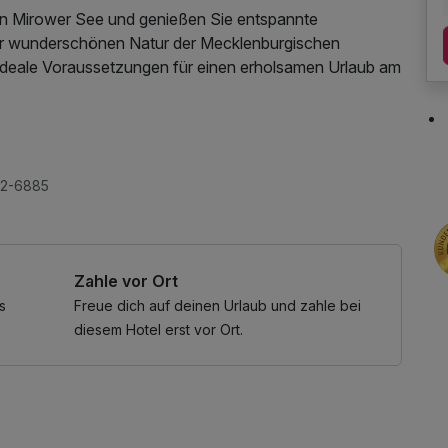
en Mirower See und genießen Sie entspannte
der wunderschönen Natur der Mecklenburgischen
 ideale Voraussetzungen für einen erholsamen Urlaub am
gen Frühstück, bevor Sie die Seenlandschaft rund um
s Ufers, Radtouren durch die Natur oder entspannte
t und Erholung auf besondere Weise.
 Tageszeitung
32-6885
ension ein leckeres Menü, bei dem Sie den Tag in
nnen.
Zahle vor Ort
 der Mecklenburgischen Seenplatte, bei der Natur,
s
Freue dich auf deinen Urlaub und zahle bei
eren.
diesem Hotel erst vor Ort.
eßlich nur mit Kindern, vielen Dank!