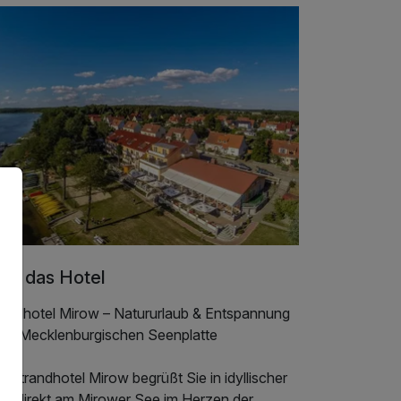
er das Hotel
randhotel Mirow – Natururlaub & Entspannung
 der Mecklenburgischen Seenplatte
 Strandhotel Mirow begrüßt Sie in idyllischer
ge direkt am Mirower See im Herzen der