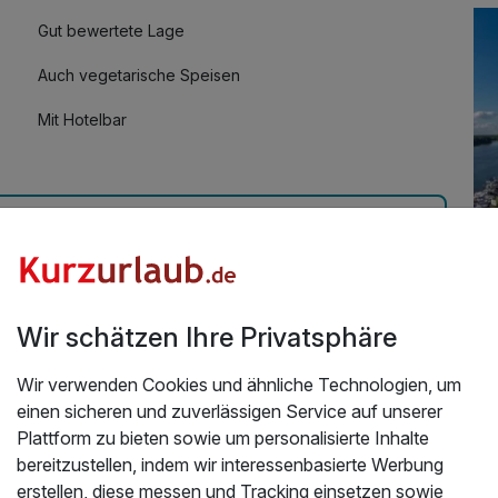
Gut bewertete Lage
Auch vegetarische Speisen
Mit Hotelbar
irow inkl. Halbpension
Wir schätzen Ihre Privatsphäre
Üb
dum wohlgefühlt! Das war nicht der letzte Aufenthalt
Wir verwenden Cookies und ähnliche Technologien, um
St
26
einen sicheren und zuverlässigen Service auf unserer
in
Plattform zu bieten sowie um personalisierte Inhalte
bereitzustellen, indem wir interessenbasierte Werbung
Das
erstellen, diese messen und Tracking einsetzen sowie
La