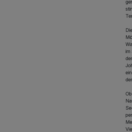
ge
st
Ter
Di
Mög
Wa
im 
de
Joh
ei
de
Ob
Nat
Se
pe
Me
Vie