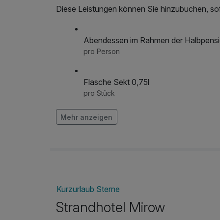
Diese Leistungen können Sie hinzubuchen, sofe
Abendessen im Rahmen der Halbpens
pro Person
Flasche Sekt 0,75l
pro Stück
Mehr anzeigen
Flasche Wein 0,75l
pro Stück
frischer Strauß Blumen auf dem Zimme
pro Stück
Kurzurlaub Sterne
Leihfahrrad
Strandhotel Mirow
pro Tag