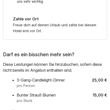
Bemerkungsfeld ein.
uns sehr wichtig.
Movie Park Germany - "Hurra! Ich bin im Film"
Zahle vor Ort
Der Movie Park Germany in Bottrop-Kirchhellen ist
Europas einzigartiger Entertainment-Park, der sich mit über
Freue dich auf deinen Urlaub und zahle bei diesem
40 Attraktionen und Shows ganz der Filmwelt widmet.
Hotel erst vor Ort.
Besucher finden in insgesamt sechs Themenbereichen und
45 Hektar faszinierende Kulissen, um einen Tag wie im Film
zu erleben
Darf es ein bisschen mehr sein?
Sea Life Oberhausen
Diese Leistungen können Sie hinzubuchen, sofern diese
Das Sea Life Oberhausen zeigt die Faszination der
nicht bereits im Angebot enthalten sind.
heimischen Unterwasserwelt. Zu sehen gibt es über
20.000 Meeresbewohner aus mehr als 100 verschiedenen
3-Gang-Candlelight-Dinner
25,00 €
Arten von Muscheln über farbenprächtige Seesterne,
pro Person
anmutige Seepferdchen und neugierige Rochen bis hin zu
Bunter Strauß Blumen
15,00 €
verschiedenen Haiarten. Ihre Lebensräume sind in den 40
pro Stück
Becken naturgetreu nachgebildet. Besonderes Hai-Light ist
das 1.5 Millionen Liter fassende Atlantikbecken, durch das