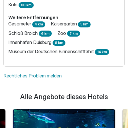
Köln
60 km
Weitere Entfernungen
Gasometer
Kaisergarten
4 km
5 km
Schloß Broich
Zoo
6 km
7 km
Innenhafen Duisburg
8 km
Museum der Deutschen Binnenschifffahrt
14 km
Rechtliches Problem melden
Alle Angebote dieses Hotels