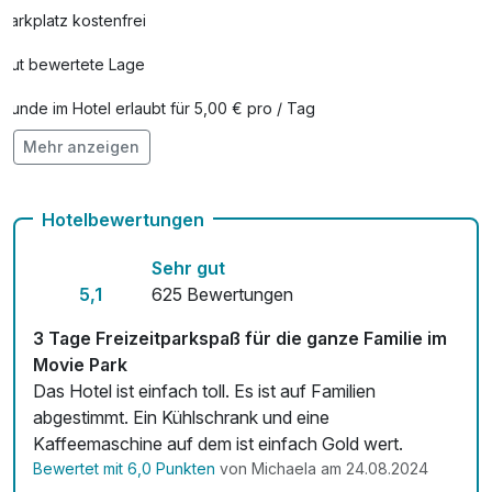
Parkplatz kostenfrei
Movieparkarrangement Kinder 2
55,00 €
Gut bewertete Lage
Übernachtungen
pro Aufenthalt
Hunde im Hotel erlaubt für 5,00 € pro / Tag
Obstkorb
10,00 €
Mehr anzeigen
Auch vegetarische Speisen
pro Zimmer
Kostenloses W-LAN
Romantisch dekoriertes Zimmer
20,00 €
Hotelbewertungen
pro Person
Zimmerservice verfügbar
Sehr gut
Mit Hotelbar
5,1
625 Bewertungen
SEA LIFE + Legolandarrangement Kinder
29,00 €
1 Übernachtung
3 Tage Freizeitparkspaß für die ganze Familie im
pro Aufenthalt
Movie Park
Das Hotel ist einfach toll. Es ist auf Familien
abgestimmt. Ein Kühlschrank und eine
SEA LIFE + Legolandarrangement Kinder
44,00 €
Kaffeemaschine auf dem ist einfach Gold wert.
2 Übernachtungen
Bewertet mit 6,0 Punkten
von Michaela am 24.08.2024
pro Aufenthalt