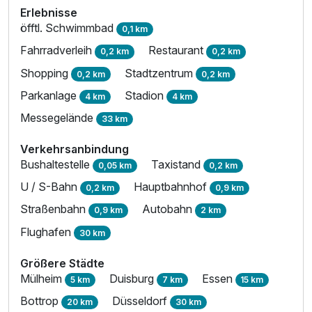
Erlebnisse
öfftl. Schwimmbad
0,1 km
Fahrradverleih
Restaurant
0,2 km
0,2 km
Shopping
Stadtzentrum
0,2 km
0,2 km
Parkanlage
Stadion
4 km
4 km
Messegelände
33 km
Verkehrsanbindung
Bushaltestelle
Taxistand
0,05 km
0,2 km
U / S-Bahn
Hauptbahnhof
0,2 km
0,9 km
Straßenbahn
Autobahn
0,9 km
2 km
Flughafen
30 km
Größere Städte
Mülheim
Duisburg
Essen
5 km
7 km
15 km
Bottrop
Düsseldorf
20 km
30 km