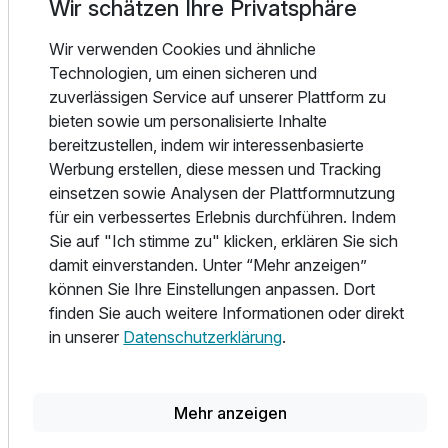
Wir schätzen Ihre Privatsphäre
ebenso wie die hellen und freundlichen Farben zum
zeitgemäß modernen Ambiente des Hauses bei. Die
Wir verwenden Cookies und ähnliche
Zimmer sind wohnlich eingerichtet und mit vielen
Technologien, um einen sicheren und
Annehmlichkeiten wie Bad / Dusche, WC, Haarföhn,
zuverlässigen Service auf unserer Plattform zu
großem Kleiderschrank, schnurlosem Telefon, kabellosem
bieten sowie um personalisierte Inhalte
Internetzugang, Radio, Flachbild-TV mit über 50
bereitzustellen, indem wir interessenbasierte
Programmen, einem praktischen ca. 2 m langem
Werbung erstellen, diese messen und Tracking
Arbeitsplatz, Studioküche mit Kühlschrank und Eisfach,
einsetzen sowie Analysen der Plattformnutzung
Mikrowelle, Kaffeemaschine, Geschirr und einer kleinen
für ein verbessertes Erlebnis durchführen. Indem
Essecke ausgestattet.
Sie auf "Ich stimme zu" klicken, erklären Sie sich
damit einverstanden. Unter “Mehr anzeigen”
Unsere Gäste können jederzeit kostenlos von den
können Sie Ihre Einstellungen anpassen. Dort
Hotelzimmern und Appartements rund um die Uhr ins
finden Sie auch weitere Informationen oder direkt
Deutsche Festnetz telefonieren. Außerdem ist die W-Lan-
in unserer
Datenschutzerklärung
.
Nutzung im gesamten Hotel kostenfrei. Der Besuch des
gegenüberliegenden Oberhausener Hallenbades ist
während der Öffnungszeiten für Hotelgäste kostenfrei.
Mehr anzeigen
Unsere Zimmer und Appartements stehen Ihnen am