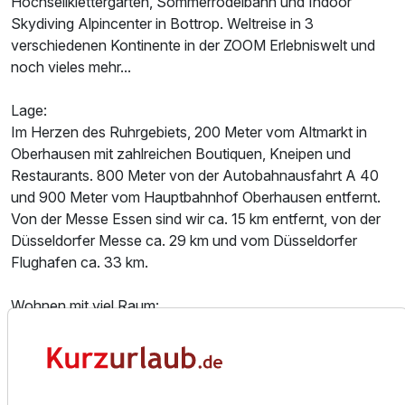
Hochseilklettergarten, Sommerrodelbahn und Indoor
Skydiving Alpincenter in Bottrop. Weltreise in 3
verschiedenen Kontinente in der ZOOM Erlebniswelt und
noch vieles mehr...
Lage:
Im Herzen des Ruhrgebiets, 200 Meter vom Altmarkt in
Oberhausen mit zahlreichen Boutiquen, Kneipen und
Restaurants. 800 Meter von der Autobahnausfahrt A 40
und 900 Meter vom Hauptbahnhof Oberhausen entfernt.
Ausstattung
Von der Messe Essen sind wir ca. 15 km entfernt, von der
Düsseldorfer Messe ca. 29 km und vom Düsseldorfer
Flughafen ca. 33 km.
Zusatznächte
Wohnen mit viel Raum:
Für 3 Tage
135,00 €
p.P. ab
Das Hotel Residenz Oberhausen ist ein 3-Sterne-Superior
Hotel und setzt mit seinen 101 komfortabel eingerichteten
Zimmern in Punkto "Hotelzimmergröße" neue Maßstäbe.
Schlichte Eleganz und wohltuender Komfort tragen