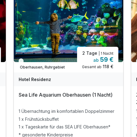
2 Tage
| 1 Nacht
59 €
ab
Immer verfügbar
118 €
Gesamt ab
Oberhausen, Ruhrgebiet
Hotel Residenz
Sea Life Aquarium Oberhausen (1 Nacht)
1 Übernachtung im komfortablen Doppelzimmer
1 x Frühstücksbuffet
1 x Tageskarte für das SEA LIFE Oberhausen*
* gesonderte Kinderpreise