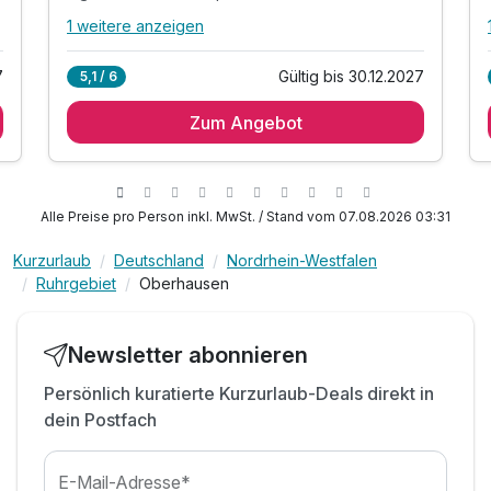
1 weitere anzeigen
Alle Inklusivleistungen
5 enthalten
7
Gültig bis 30.12.2027
5,1 / 6
1 Übernachtung im komfortablen Doppelzimmer
Zum Angebot
1 x Frühstücksbuffet
1 x Tageskarte für das SEA LIFE Oberhausen*
* gesonderte Kinderpreise
inkl. WLAN
Alle Preise pro Person inkl. MwSt. / Stand vom 07.08.2026 03:31
S
Kurzurlaub
Deutschland
Nordrhein-Westfalen
Ruhrgebiet
Oberhausen
Newsletter abonnieren
Persönlich kuratierte Kurzurlaub-Deals direkt in
dein Postfach
E-Mail-Adresse*