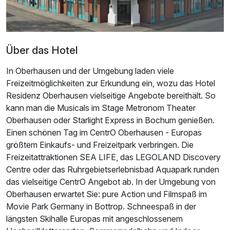
Ausstattung
Zusatznächte
Über das Hotel
In Oberhausen und der Umgebung laden viele
Für 3 Tage
215,00 €
p.P. ab
Freizeitmöglichkeiten zur Erkundung ein, wozu das Hotel
Residenz Oberhausen vielseitige Angebote bereithält. So
kann man die Musicals im Stage Metronom Theater
Oberhausen oder Starlight Express in Bochum genießen.
Einen schönen Tag im CentrO Oberhausen - Europas
Mehrbettzimmer
größtem Einkaufs- und Freizeitpark verbringen. Die
2 Erwachsene und 2 Kinder
Freizeitattraktionen SEA LIFE, das LEGOLAND Discovery
Centre oder das Ruhrgebietserlebnisbad Aquapark runden
das vielseitige CentrO Angebot ab. In der Umgebung von
Oberhausen erwartet Sie: pure Action und Filmspaß im
Movie Park Germany in Bottrop. Schneespaß in der
längsten Skihalle Europas mit angeschlossenem