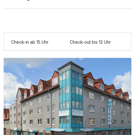
Übernachtungen
pro Aufenthalt
Check-in ab 15 Uhr
Check-out bis 12 Uhr
Ausstattung
Zusatznächte
Für 3 Tage
135,00 €
p.P. ab
Einzelzimmer
1 Erwachsenen und 1 Kind