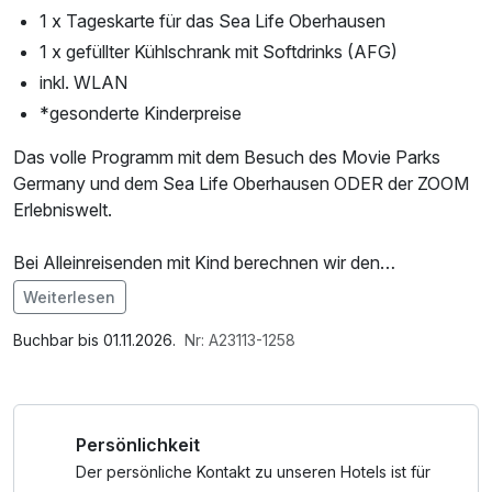
1 x Tageskarte für das Sea Life Oberhausen
1 x gefüllter Kühlschrank mit Softdrinks (AFG)
inkl. WLAN
*gesonderte Kinderpreise
Das volle Programm mit dem Besuch des Movie Parks
Germany und dem Sea Life Oberhausen ODER der ZOOM
Erlebniswelt.
Bei Alleinreisenden mit Kind berechnen wir den
Einzelzimmerzuschlag plus den Kinderpreis.
Weiterlesen
Im Angebot enthalten
*Der Kinderpreis beträgt pro Kind von 2-13 Jahre im
W-LAN Nutzung / Internetnutzung, Nutzung Öffentliches
Buchbar bis 01.11.2026.
Nr: A23113-1258
Zimmer der Eltern 69 EUR. Bei Buchung geben Sie bitte nur
Internetterminal
die Erwachsenenanzahl in die Buchungsmaske ein. Unter
buchbare Zusatzleistungen wählen Sie bitte aus "Das volle
Persönlichkeit
Programm Kinderpreis" aus. Im letzten Buchungsschritt
geben Sie Ihre Kinder mit Namen und Alter im
Der persönliche Kontakt zu unseren Hotels ist für