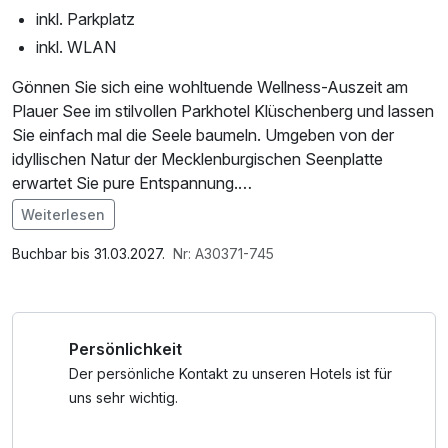
inkl. Parkplatz
inkl. WLAN
Gönnen Sie sich eine wohltuende Wellness-Auszeit am
Plauer See im stilvollen Parkhotel Klüschenberg und lassen
Sie einfach mal die Seele baumeln. Umgeben von der
idyllischen Natur der Mecklenburgischen Seenplatte
erwartet Sie pure Entspannung.
Freuen Sie sich auf zwei Übernachtungen inklusive
Weiterlesen
Frühstück vom Buffet für einen entspannten Start in den
Im Angebot enthalten
Tag. Zur Begrüßung liegt bereits ein Bademantel auf Ihrem
Saunabenutzung, Saunatuch, Parkplatz, Nutzung des
Buchbar bis 31.03.2027.
Nr: A30371-745
Zimmer für Sie bereit.
Fitnessbereichs, Nutzung des Wellnessbereichs, W-LAN
Kulinarisch genießen Sie ein leckeres 3-Gang-Menü,
Nutzung / Internetnutzung
während Sie den Tag in angenehmer Atmosphäre
Persönlichkeit
ausklingen lassen. Für Ihre Wohlfühlmomente sorgt der
Wellnessbereich mit Indoor-Pool (29°C) und Sauna.
Der persönliche Kontakt zu unseren Hotels ist für
Ein besonderes Highlight ist Ihre Rücken-Nacken-Massage
uns sehr wichtig.
in der Beauty-Lounge, die Verspannungen löst und neue
Energie schenkt.