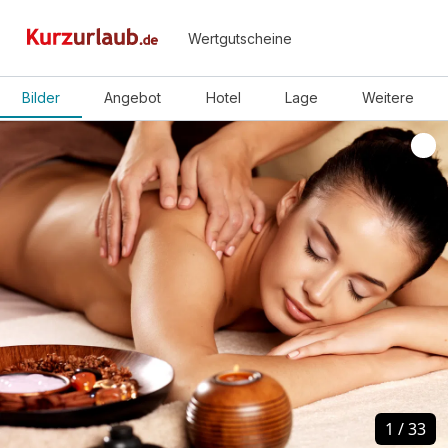
Wertgutscheine
Bilder
Angebot
Hotel
Lage
Weitere
1
1
/
/
33
33