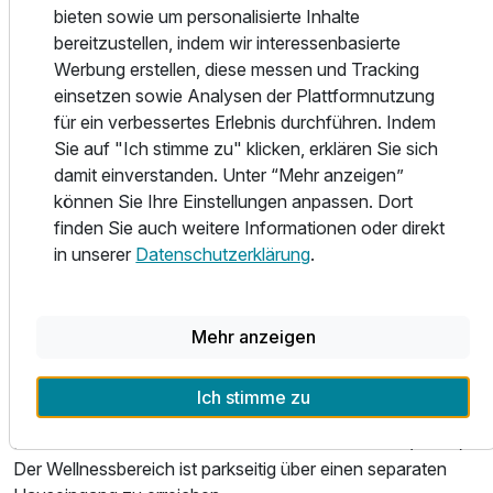
bieten sowie um personalisierte Inhalte
Atmosphäre und engagiertes Personal lassen das
Doppelzimmer Gästehaus
bereitzustellen, indem wir interessenbasierte
Restaurant zu einer Oase der Ruhe und Erholung werden.
2 Erwachsene
Werbung erstellen, diese messen und Tracking
Gastronomisch sind wir leistungsstark und flexibel. Unsere
einsetzen sowie Analysen der Plattformnutzung
zeitgemäße, leichte Küche ist kreativ und genießt einen
für ein verbessertes Erlebnis durchführen. Indem
anerkannt guten Ruf. Es werden vorrangig frische,
Sie auf "Ich stimme zu" klicken, erklären Sie sich
regionale und saisonale Produkte von heimischen
damit einverstanden. Unter “Mehr anzeigen”
Zulieferern verwendet.
können Sie Ihre Einstellungen anpassen. Dort
Zum Restaurant gehört eine Gartenterrasse, wo man im
finden Sie auch weitere Informationen oder direkt
Grünen, unter den hundertjährigen, schattenspendenden
in unserer
Datenschutzerklärung
.
Kastanien, die Ruhe und Entspannung pur genießen kann.
Aber wir tun außerdem etwas, was heute leider selten
geworden ist: Wir lassen Sie in Ruhe. Entspannen Sie sich
Mehr anzeigen
nach einem anstrengenden Tag in unserem
Wellnessbereich mit Saunarium mit Finnischer Sauna,
Ich stimme zu
Dampfbad und Duschtempel, dem Relaxatelier mit
Ausstattung
Fitnessraum und Solarium sowie dem Innen-Pool (29 °C) .
Der Wellnessbereich ist parkseitig über einen separaten