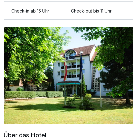
Check-in ab 15 Uhr
Check-out bis 11 Uhr
Ausstattung
Zusatznächte
Für 3 Tage
284,00 €
p.P. ab
Appartement Komfort
2 Erwachsene und 2 Kinder
Über das Hotel