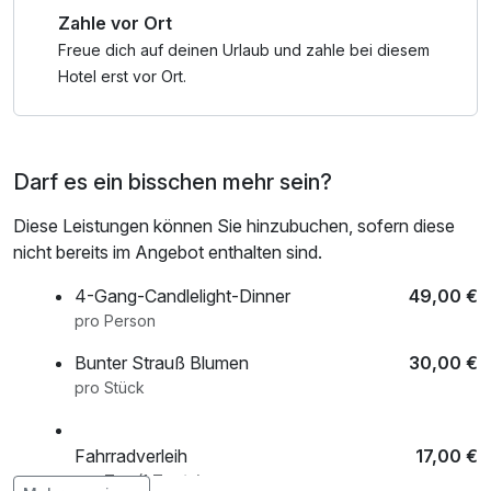
Zahle vor Ort
Ein perfektes Wellness-Schnäppchen für eine kleine
Auszeit, bei der Erholung und Genuss im Mittelpunkt
Freue dich auf deinen Urlaub und zahle bei diesem
stehen.
Hotel erst vor Ort.
Darf es ein bisschen mehr sein?
Diese Leistungen können Sie hinzubuchen, sofern diese
nicht bereits im Angebot enthalten sind.
4-Gang-Candlelight-Dinner
49,00 €
pro Person
Bunter Strauß Blumen
30,00 €
pro Stück
Fahrradverleih
17,00 €
pro Tag (1 Tag/e)