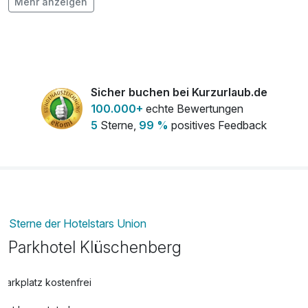
Mehr anzeigen
Flasche Prosecco
25,00 €
pro Stück
Flasche Sekt
25,00 €
pro Stück
Sicher buchen bei Kurzurlaub.de
100.000+
echte Bewertungen
Fußmassage
59,00 €
5
Sterne,
99 %
positives Feedback
pro Person (30 Minuten)
Ganz-Körpermassage
99,00 €
pro Person (60 Minuten)
Sterne der Hotelstars Union
Gesichts- und Kopfmassage
59,00 €
Parkhotel Klüschenberg
pro Person (30 Minuten)
Parkplatz kostenfrei
Hot Stone Massage Rücken
65,00 €