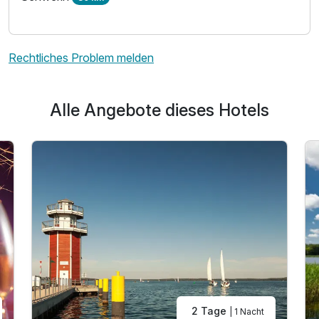
Rechtliches Problem melden
Alle Angebote dieses Hotels
Ausstattung
Zusatznächte
Für 3 Tage
249,00 €
p.P. ab
Doppelzimmer Standard
2 Erwachsene
2 Tage
| 1 Nacht