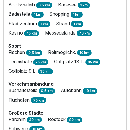
Bootsverleih
Badesee
0,5 km
1 km
Zusatznächte
Badestelle
Shopping
1 km
1 km
Stadtzentrum
Strand
1 km
1 km
Für 3 Tage
249,00 €
p.P. ab
Kasino
Messegelände
45 km
70 km
Sport
Fischen
Reitmöglichk.
0,5 km
10 km
Tennishalle
Golfplatz 18 L.
25 km
35 km
Doppelzimmer mit Balkon
Golfplatz 9 L.
35 km
2 Erwachsene
Verkehrsanbindung
Bushaltestelle
Autobahn
0,5 km
19 km
Flughafen
70 km
Größere Städte
Parchim
Rostock
30 km
80 km
Schwerin
80 km