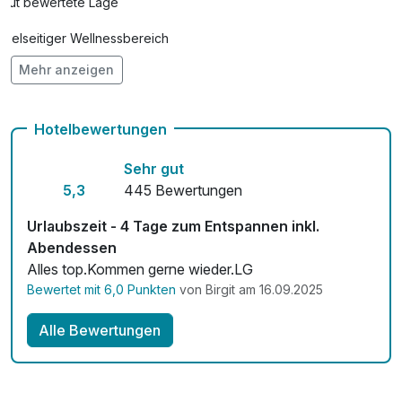
Gut bewertete Lage
pro Person (30 Minuten)
Vielseitiger Wellnessbereich
Kosmetik "Notwendigkeit"
99,00 €
Mehr anzeigen
Hunde im Hotel nicht erlaubt
pro Person (60 Minuten)
Auch vegetarische Speisen
Leihbademantel
4,00 €
Hotelbewertungen
pro Stück
Fahrradverleih für 15,00 € pro Person / Tag
Sehr gut
Fitnessgeräte stehen bereit
5,3
445 Bewertungen
Rückenmassage
56,00 €
pro Person (30 Minuten)
Kostenloses W-LAN
Urlaubszeit - 4 Tage zum Entspannen inkl.
Strauß rote Rosen
30,00 €
Abendessen
Zimmerservice verfügbar
pro Stück
Alles top.Kommen gerne wieder.LG
Bewertet mit 6,0 Punkten
von Birgit am 16.09.2025
Mit Hotelbar
Alle Bewertungen