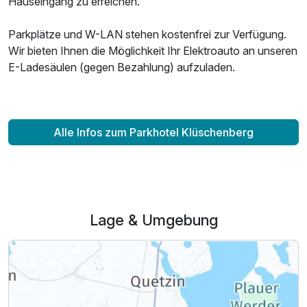
Hauseingang zu erreichen.
Zusatznächte
Parkplätze und W-LAN stehen kostenfrei zur Verfügung.
Für 3 Tage
237,00 €
p.P. ab
Wir bieten Ihnen die Möglichkeit Ihr Elektroauto an unseren
E-Ladesäulen (gegen Bezahlung) aufzuladen.
Doppelzimmer Komfort
Alle Infos zum Parkhotel Klüschenberg
2 Erwachsene
Lage & Umgebung