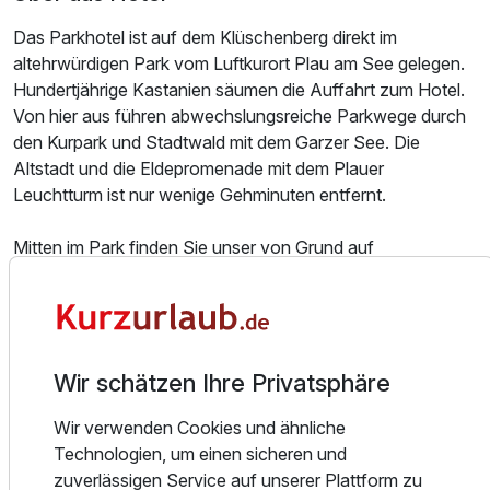
Das Parkhotel ist auf dem Klüschenberg direkt im
altehrwürdigen Park vom Luftkurort Plau am See gelegen.
Hundertjährige Kastanien säumen die Auffahrt zum Hotel.
Von hier aus führen abwechslungsreiche Parkwege durch
den Kurpark und Stadtwald mit dem Garzer See. Die
Altstadt und die Eldepromenade mit dem Plauer
Leuchtturm ist nur wenige Gehminuten entfernt.
Ausstattung
Mitten im Park finden Sie unser von Grund auf
modernisiertes Parkhotel Klüschenberg und sein
Parkchalet. Seit Jahrzehnten steht dieses Haus für
Zusatznächte
gepflegte Gastlichkeit und gute Küche. Aufmerksamer
Service und geschulte, freundliche Gastlichkeit sind für uns
Für 3 Tage
284,00 €
p.P. ab
selbstverständlich.
Wir schätzen Ihre Privatsphäre
Wir verwenden Cookies und ähnliche
Zum Hotel gehört ein stilvoll eingerichtetes Restaurant mit
Technologien, um einen sicheren und
persönlichen Flair. Das Restaurant in Plau am See verfügt
zuverlässigen Service auf unserer Plattform zu
über 80 Plätze. Der Ausblick in den Park, eine behagliche