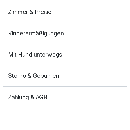
Zimmer & Preise
2-Raum Appartement
Kinderermäßigungen
2 Erwachsene und 3 Kinder
Mit Hund unterwegs
Storno & Gebühren
Zahlung & AGB