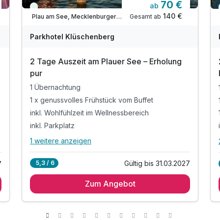
70 €
ab
Viele Termine frei
140 €
Gesamt ab
Plau am See, Mecklenburger Seenplatte
Parkhotel Klüschenberg
2 Tage Auszeit am Plauer See – Erholung
pur
1 Übernachtung
1 x genussvolles Frühstück vom Buffet
inkl. Wohlfühlzeit im Wellnessbereich
inkl. Parkplatz
1 weitere anzeigen
Alle Inklusivleistungen
5 enthalten
Ausstattung
Gültig bis 31.03.2027
5,3 / 6
7
1 Übernachtung
Zum Angebot
1 x genussvolles Frühstück vom Buffet
Zusatznächte
inkl. Wohlfühlzeit im Wellnessbereich
inkl. Parkplatz
Für 3 Tage
237,00 €
p.P. ab