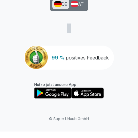
DE
AT
99 %
positives Feedback
Ausstattung
Nutze jetzt unsere App
Zusatznächte
Für 3 Tage
273,00 €
p.P. ab
© Super Urlaub GmbH